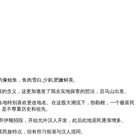
像鲶鱼，鱼肉雪白,少刺,肥嫩鲜美。
根的含义，这更加激发了我去实地探查的想法，且马山出发。
各地特别喜欢更改地名。在这股大潮流下，勃勒根，一个极富民
，是不尊重历史和祖先。
带即伊顺招段，开始允许汉人开发，此后此地居民逐渐增多。
其民族特点，但有些习俗渐与汉人混同。