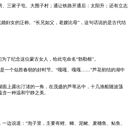
房、三家子屯、大围子村；通让铁路开通后：太阳升；还有立志
已婚妇女的泛称。“长兄如父，老嫂比母”，这句话说的是古代结
为了纪念这位蒙古女人，给此屯命名“勃勒根”。
是一个似胜春朝的好时节。“嘎嘎、嘎嘎……”芦花初结的湖中
湖面上露出汀渚的一角，在茂盛的芦苇丛中，十几渔船随波荡
蕴含一种温和宁静之美。
，一边说道：“泡子里，主要有鲤、鲫、泥鳅、麦穗鱼、鲇鱼、