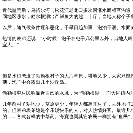
近代垦荒后，乌裕尔河与松花江老龙口多次因涨水而相互沟通，
同地区涨水，勃尔根湖出产鲜鱼大的超二十斤，当地人称个子
以后，随气候条件逐年恶化，干旱日趋加重，泡泊干涸、水面
热情的表弟还说：“小时候，泡子在屯子几公里以外，当地人叫
宜人。”
但是水也淹没了勃勒根村子的大片草原，耕地又少，大家只能
期，泡子中会露出几个沙丘岛。
勃勒根屯村民称靠近自己的水域，为“勃勒根湖”，而大同镇内
几年前村子耕地少，草原更少，年轻人都离开村子，去外地打
的。但表弟表弟媳是个乐观快乐的人，对人热情好客。最近几
的……各式各样的中草药。海宽也同其它农民一样拥有“鱼民”、