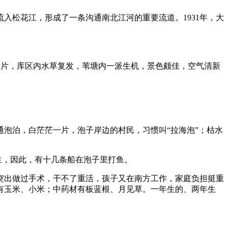
入松花江，形成了一条沟通南北江河的重要流道。1931年，大
一片，库区内水草复发，苇塘内一派生机，景色颇佳，空气清新
泡泊，白茫茫一片，泡子岸边的村民，习惯叫“拉海泡”；枯水
生，因此，有十几条船在泡子里打鱼。
突出做过手术，干不了重活，孩子又在南方工作，家庭负担挺重
有玉米、小米；中药材有板蓝根、月见草。一年生的、两年生