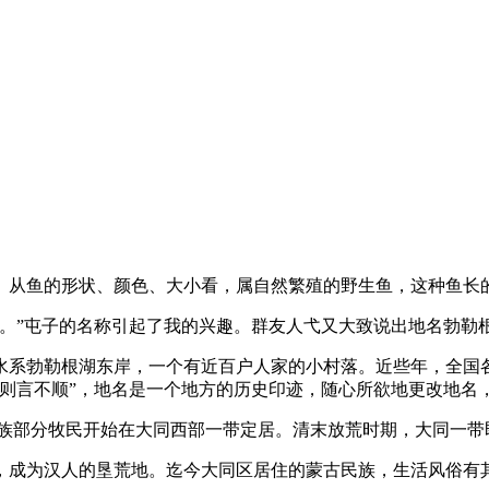
从鱼的形状、颜色、大小看，属自然繁殖的野生鱼，这种鱼长的
鱼。”屯子的名称引起了我的兴趣。群友人弋又大致说出地名勃勒
水系勃勒根湖东岸，一个有近百户人家的小村落。近些年，全国
，则言不顺”，地名是一个地方的历史印迹，随心所欲地更改地名
蒙古族部分牧民开始在大同西部一带定居。清末放荒时期，大同一
，成为汉人的垦荒地。迄今大同区居住的蒙古民族，生活风俗有