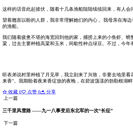
这样的话音此起彼伏，随着十几条渔船陆陆续续回来，有人会问
望着翘首以盼的人群，我非常理解她们的内心 。我母亲在海边
的渔船。
我们随着疲惫不堪的海宽回到他的家，捕捞上来的小鱼虾、螃
粱，过去主要种植高粱和玉米，间歇性种点绿豆。不过，今年
听表弟说村里种植了月见草，我立刻来了兴致，非要去地里看花
来香”。我期盼着夜来香绽放的夜晚，在碧波荡漾的勃勒根湖
收藏
0
点赞
0
分享
上一篇
三千里风雪路 ——九一八事变后东北军的一次“长征”
下一篇