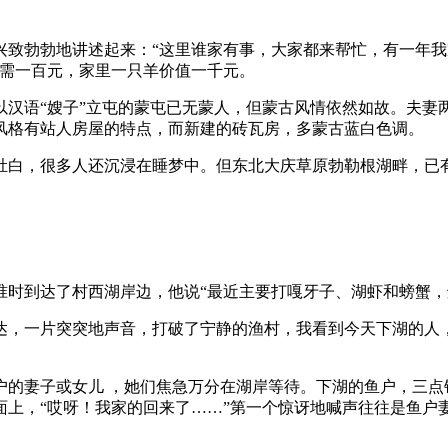
兴致勃勃地讲述起来：“这里谁家有事，大家都来帮忙，有一年
只需一百元，家里一只羊价值一千元。
以汉语“嫂子”立屯的蒙屯已无蒙人，但蒙古风情依然如故。夫妻
风格有站人房屋的特点，而新建的砖瓦房，多蒙古蓝白色调。
肚白，很多人还沉浸在睡梦中。但东北大庆草原勃勒根湖畔，已有
准时到达了村西湖岸边，他说“最近主要打嘎牙子、湖虾和螃蟹，
达，一片突突地声音，打破了宁静的渔村，我看到今天下湖的人
户的妻子或女儿 ，她们焦急万分在湖岸等待。下湖的鱼户，三点
上，“哎呀！我家的回来了……”第一个惊讶地喊声往往是鱼户