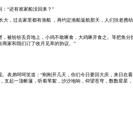
：“还有谁家船没回来？”
长大，过去家里都有渔船 ，再约定渔船返航那天，人们扶老携
蟹，被纷纷丢弃地上，小鸡不敢啄食，大鸡啄开食之。等把鱼分
有商家和我们订了收月见草的协议。”
。表弟呵呵笑道：“刚刚开几天，你们今日要回大庆，来日在看吧
畔，支起一顶帐篷，听着苇絮，沙沙地响，仰望苍穹，数数星星