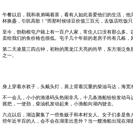
午餐以后，我和表弟喝着茶，看有人如此喜爱他们的生活，他
杯换盏，引吭高歌！”而那时候绿豆价值三百元，去饭店吃饭
至今，勃勒根屯户籍上有一百户人家，常住人口没有那么多。
卖给我们的鱼价格也很低。屯子几十年前的老房子尚有几栋，
第二天凌晨三四点钟，初秋的黑龙江天亮的尚早，东方渐泛鱼
之一。
身上穿着水衩子，头戴头灯，肩上背着沉重的柴油马达，海宽
不一会儿，小小的渔港码头热闹非凡，十几条渔船纷纷发动马
摇把，一使劲，柴油机发动起来，小渔船向湖内驶去。
六点以后，湖边聚集了一些鱼贩子和本村女人。女子们多是鱼
些年近半百的人，会不会在湖里出意外？当一艘渔船出现在湖面