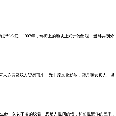
却不短。1902年，端街上的地块正式开始出租，当时共划分1
宋人岁贡及双方贸易而来。受中原文化影响，契丹和女真人非常
生命，匆匆不语的胶着；想是人世间的错，和前世流传的因果，