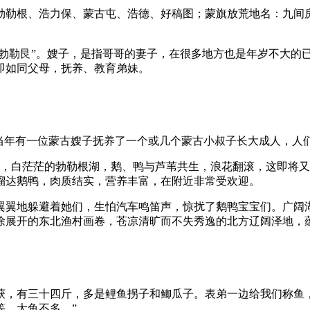
勃勒根、浩力保、蒙古屯、浩德、好稿图；蒙旗放荒地名：九间
“勃勒艮”。嫂子，是指哥哥的妻子，在很多地方也是年岁不大的
即如同父母，抚养、教育弟妹。
当年有一位蒙古嫂子抚养了一个或几个蒙古小叔子长大成人，人们
，白茫茫的勃勒根湖，鹅、鸭与芦苇共生，浪花翻滚，这即将又
溜达鹅鸭，肉质结实，营养丰富，在附近非常受欢迎。
翼翼地躲避着她们，生怕汽车鸣笛声，惊扰了鹅鸭宝宝们。广阔
徐展开的东北渔村画卷，苍凉清旷而不失秀逸的北方辽阔泽地，
获，有三十四斤，多是鲤鱼拐子和鲫瓜子。表弟一边给我们称鱼
等，大鱼不多。”