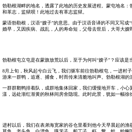
勃勒根湖畔的地名，透露了此地的历史发展进程。蒙屯地名：
和革志，监狱呗！此地过去有革志监狱。
蒙语勃勒根，汉语“嫂子”的意思。由于汉语音译的不同又写成
婚早，又因疾病、战乱，人的寿命短，父母去世后，大哥大嫂
勃勒根屯立屯是在蒙旗放荒以后，至于为何叫“嫂子”？应该是
8月上旬，秋风起兮白云飞，我们驱车前往勃勒根屯，一进村子
游来一群鸭，追逐、捕食，时而传来清脆地叫声。勃勒根湖的
一群群鹅鸭排着队，成群地集体回家，我们缓慢地开车，小心
漾，远处渐红渐黄的秋林间房舍隐现。此时此景，犹如一幅徐
进村以后，我们在表弟海宽家的谷仓里看到他今天早晨起的渔
草鱼、老头鱼、白漂鱼、嘎牙子、船丁子、虾、鳖、蛙、蛤蜊