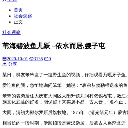
首页
社会观察
正文
社会观察
苇海碧波鱼儿跃 –依水而居,嫂子屯
2020-10-01
3135
0
分享
某日，群友笨笨发了一组野生鱼的视频，仔细观看乃嘎牙子鱼。
爱吃鱼的我，急忙地询问笨笨，她说：“表弟从勃勒根送来的
笨笨的表弟居住大庆市大同区太阳升镇九间村
勃勒根
屯，嫩江
族文化底蕴的好名，能保留下来实属不易。古人云，“名不正
大同，清初为郭尔罗斯后旗牧地。1875年 （清光绪元年）
相当长的一段时期，伊顺招段是蒙汉杂居，后蒙古人逐渐北迁