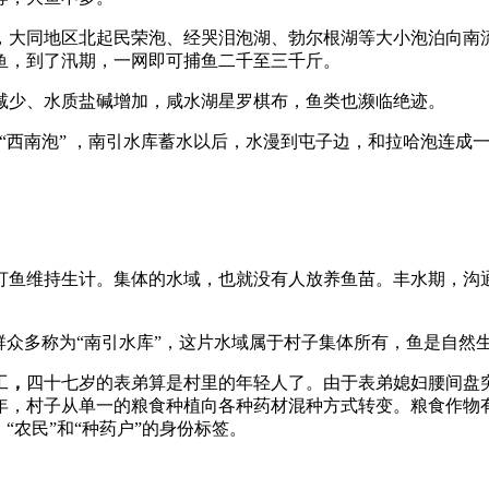
大同地区北起民荣泡、经哭泪泡湖、勃尔根湖等大小泡泊向南流
鱼，到了汛期，一网即可捕鱼二千至三千斤。
减少、水质盐碱增加，咸水湖星罗棋布，鱼类也濒临绝迹。
“西南泡” ，南引水库蓄水以后，水漫到屯子边，和拉哈泡连成
打鱼维持生计。集体的水域，也就没有人放养鱼苗。丰水期，沟通
群众多称为“南引水库”，这片水域属于村子集体所有，鱼是自然
工
，
四十七岁的表弟算是村里的年轻人了。由于表弟媳妇腰间盘
年，村子从单一的粮食种植向各种药材混种方式转变。粮食作物
“农民”和“种药户”的身份标签。