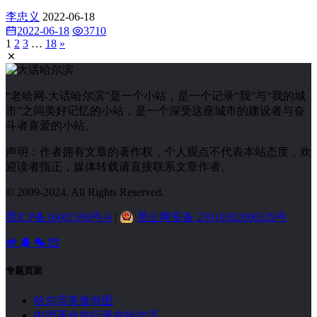
李忠义
2022-06-18
2022-06-18
3710
1
2
3
…
18
»
“老哈网-大话哈尔滨”是一个小站，是一个记录“我”与“我的城
市”之间美好记忆的小站，是一个深受这座城市的建设者与奋
斗者喜爱的小站。
声明：作者拥有文章的著作权，个人观点不代表本站态度，欢
迎读者指正，媒体转载请直接联系文章作者。
© 2009-2024. All Rights Reserved.
黑ICP备16001590号-6
|
黑公网安备 23010302000329号
专题页面
哈尔滨美食地图
中国革命先行者在哈尔滨