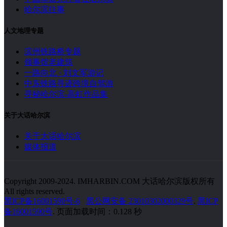
哈尔滨往事
人文地理专题
滨州铁路桥专题
领事馆老建筑
一路向北 · 刘文军游记
中东铁路寻迹跨境自驾游
寻秘哈尔滨-高虹作品集
关于大话哈尔滨
关于大话哈尔滨
媒体报道
Copyright 2009-2024. IMHARBIN.COM 大话哈尔滨版权所有
All rights reserved.
黑ICP备16001590号-6
黑公网安备 23010302000329号
.
黑ICP
备16001590号
. 页面加载时间：0.128 秒