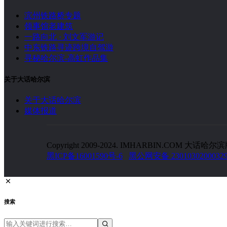
滨州铁路桥专题
领事馆老建筑
一路向北 · 刘文军游记
中东铁路寻迹跨境自驾游
寻秘哈尔滨-高虹作品集
关于大话哈尔滨
关于大话哈尔滨
媒体报道
Copyright 2009-2024. IMHARBIN.COM 大话哈尔滨版权
黑ICP备16001590号-6
黑公网安备 2301030200032
搜索