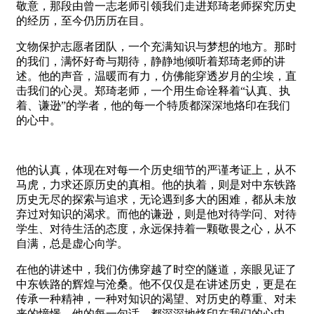
敬意，那段由曾一志老师引领我们走进郑琦老师探究历史
的经历，至今仍历历在目。
文物保护志愿者团队，一个充满知识与梦想的地方。那时
的我们，满怀好奇与期待，静静地倾听着郑琦老师的讲
述。他的声音，温暖而有力，仿佛能穿透岁月的尘埃，直
击我们的心灵。郑琦老师，一个用生命诠释着“认真、执
着、谦逊”的学者，他的每一个特质都深深地烙印在我们
的心中。
他的认真，体现在对每一个历史细节的严谨考证上，从不
马虎，力求还原历史的真相。他的执着，则是对中东铁路
历史无尽的探索与追求，无论遇到多大的困难，都从未放
弃过对知识的渴求。而他的谦逊，则是他对待学问、对待
学生、对待生活的态度，永远保持着一颗敬畏之心，从不
自满，总是虚心向学。
在他的讲述中，我们仿佛穿越了时空的隧道，亲眼见证了
中东铁路的辉煌与沧桑。他不仅仅是在讲述历史，更是在
传承一种精神，一种对知识的渴望、对历史的尊重、对未
来的憧憬。他的每一句话，都深深地烙印在我们的心中，