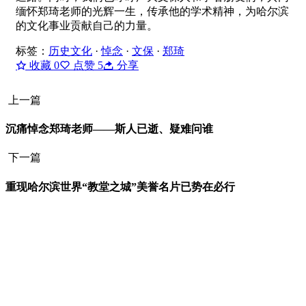
缅怀郑琦老师的光辉一生，传承他的学术精神，为哈尔滨
的文化事业贡献自己的力量。
标签：
历史文化
·
悼念
·
文保
·
郑琦
收藏
0
点赞
5
分享
上一篇
沉痛悼念郑琦老师——斯人已逝、疑难问谁
下一篇
重现哈尔滨世界“教堂之城”美誉名片已势在必行