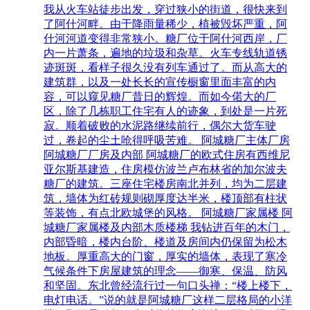
我从火车站徒步出发，穿过狭小的街道，很快来到
了阿什河畔。由于降雨量稀少，植被毁坏严重，阿
什河河道变得非常狭小。糖厂位于阿什河西岸，厂
内一片萧条，遍地的垃圾和杂草。火车专线轨道锈
迹斑斑，看样子很久没有列车通过了。而从高大的
建筑群，以及一处长长的宣传橱窗里面丰富的内
容，可以窥见糖厂昔日的辉煌。而如今偌大的厂
区，除了几栋职工住宅有人的迹象，到处是一片死
寂。顺着破败的水泥路继续前行，偶尔大货车驶
过，卷起的尘土呛得呼吸苦难。 阿城糖厂主体厂房
阿城糖厂厂房及内部 阿城糖厂的欧式住房有西维尼
亚尔斯基建造，住房模仿波兰卢布林省的加尔波夫
糖厂的建筑。三座住宅楼房南北并列，均为二层建
筑，墙体为红砖规则砌厚度达半米，楼顶部有柱状
等装饰，有点北欧城堡的风格。 阿城糖厂家属楼 阿
城糖厂家属楼及内部木质楼梯 我钻进百年的木门，
内部昏暗，楼内台阶、楼道及房间内仍保留为松木
地板。厚重高大的门窗，厚实的墙体，表现了寒冷
气候条件下房屋建筑的理念——御寒、保温、防风
和坚固。东北曾经流行过一句口头禅：“楼上楼下，
电灯电话。”说的就是阿城糖厂这样二层格局的小洋