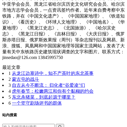
中亚学会会员、黑龙江省哈尔滨历史文化研究会会员、哈尔滨
市地方志学会会员，一点资讯签约作者。近年来自费考察中东
铁路，并在《中国文化遗产》、《中国国家地理》、《铁道知
识》、《看历史》、《环球人文地理》、《中国地名》、《华
夏地理》、《黑龙江史志》、《北国旅游》、《哈尔滨史
志》、《黑龙江日报》、《吉林日报》、《大庆日报》、俄罗
斯赤塔日报、俄罗斯效果报（周刊）等杂志报刊以及网易、新
浪、搜狐、凤凰网和中国国家地理等国家主流网站，发表了大
量有关中东铁路历史建筑现状调查的文字和图片。联系方式：
jinsedao@126.com 13845995750
最近文章
1
从龙江边塞诗中，知不产茶叶的东北茶事
2
蒙古屯的战斗
3
自古从今不断流： 归化者“谷爱凌”们
4
虎年春节：松嫩两江和你有个黏糊的约会
5
东北杀猪菜，到底起源于哪里？
6
一个坚守剧场评书的群体
站内搜索