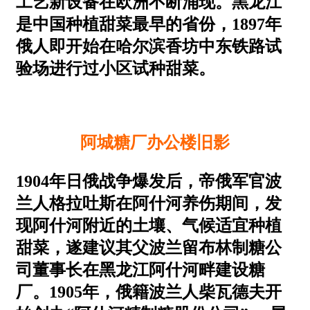
工艺新设备在欧洲不断涌现。黑龙江
是中国种植甜菜最早的省份，1897年
俄人即开始在哈尔滨香坊中东铁路试
验场进行过小区试种甜菜。
阿城糖厂办公楼旧影
1904年日俄战争爆发后，帝俄军官波
兰人格拉吐斯在阿什河养伤期间，发
现阿什河附近的土壤、气候适宜种植
甜菜，遂建议其父波兰留布林制糖公
司董事长在黑龙江阿什河畔建设糖
厂。1905年，俄籍波兰人柴瓦德夫开