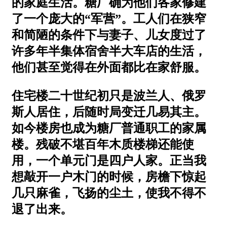
的家庭生活。糖厂确为他们各家修建
了一个庞大的“军营”。工人们在狭窄
和简陋的条件下与妻子、儿女度过了
许多年半集体宿舍半大车店的生活，
他们甚至觉得在外面都比在家舒服。
住宅楼二十世纪初只是波兰人、俄罗
斯人居住，后随时局变迁几易其主。
如今楼房也成为糖厂普通职工的家属
楼。残破不堪百年木质楼梯还能使
用，一个单元门是四户人家。正当我
想敲开一户木门的时候，房檐下惊起
几只麻雀，飞扬的尘土，使我不得不
退了出来。