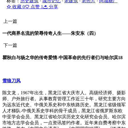
标签：
历史建筑
·
城市记忆
·
老建筑
·
老照片
·
阿城糖厂
收藏
0
点赞
1
分享
上一篇
一代商界名流的荣辱传奇人生——朱安东（四）
下一篇
瞿秋白与杨之华的传奇爱情-中国革命的先行者们与哈尔滨18
雪狼刀风
陈文龙，1967年出生，黑龙江省大庆市人。高级经济师、摄影
师、户外旅行者。从事教育管理工作近三十年，研究主要方向
为远东近代史、中俄关系史和中东铁路历史。黑龙江省级领军
人才梯队-中俄关系史学科的骨干成员，黑龙江省俄罗斯东欧
中亚学会会员、黑龙江省哈尔滨历史文化研究会会员、哈尔滨
市地方志学会会员，一点资讯签约作者。近年来自费考察中东