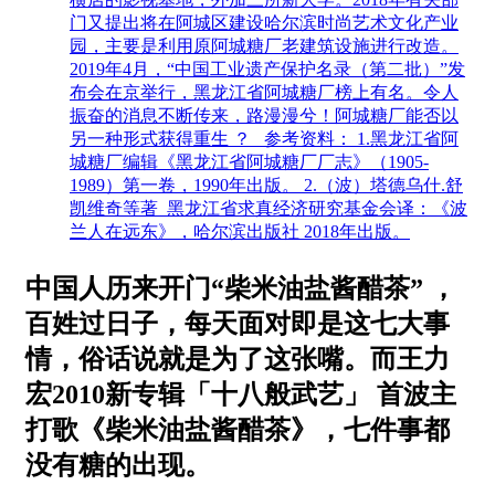
门又提出将在阿城区建设哈尔滨时尚艺术文化产业
园，主要是利用原阿城糖厂老建筑设施进行改造。
2019年4月，“中国工业遗产保护名录（第二批）”发
布会在京举行，黑龙江省阿城糖厂榜上有名。令人
振奋的消息不断传来，路漫漫兮！阿城糖厂能否以
另一种形式获得重生 ？ 参考资料： 1.黑龙江省阿
城糖厂编辑《黑龙江省阿城糖厂厂志》（1905-
1989）第一卷，1990年出版。 2.（波）塔德乌什.舒
凯维奇等著 黑龙江省求真经济研究基金会译：《波
兰人在远东》，哈尔滨出版社 2018年出版。
中国人历来开门“柴米油盐酱醋茶” ，
百姓过日子，每天面对即是这七大事
情，俗话说就是为了这张嘴。而王力
宏2010新专辑「十八般武艺」 首波主
打歌《柴米油盐酱醋茶》，七件事都
没有糖的出现。