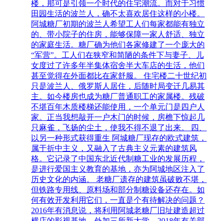
楼，那可是引领一个时代的住宅潮流。而对于习惯
田园生活的波兰人，确不太喜欢居住这样的小楼。
阿城糖厂初期的波兰人希望工人们每家都能有独立
的、带小院子的住房，能够保障一家人舒适、独立
的家庭生活。糖厂确为他们各家修建了一个庞大的
“军营”。工人们在狭窄和简陋的条件下与妻子、儿
女度过了许多年半集体宿舍半大车店的生活，他们
甚至觉得在外面都比在家舒服。 住宅楼二十世纪初
只是波兰人、俄罗斯人居住，后随时局变迁几易其
主。如今楼房也成为糖厂普通职工的家属楼。残破
不堪百年木质楼梯还能使用，一个单元门是四户人
家。正当我想敲开一户木门的时候，房檐下惊起几
只麻雀，飞扬的尘土，使我不得不退了出来。 四、
以另一种形式获得重生 阿城糖厂现存的欧式建筑，
属于折中主义，又融入了古典主义元素的建筑风
格。它记录了中国东北近代制糖工业的发展历程，
是进行爱国主义教育的基地，亦为阿城地区注入了
历史文化的内涵。 老糖厂遗存的建筑虽破败不堪，
但铁路专用线、原料场和部分制糖设备还存在。如
何有效开发利用它们，一直是个有待解决的问题？
2016年有消息说，将利用阿城老糖厂旧址建造超过
横店的影视基地，外加三所新大学。2018年有关部