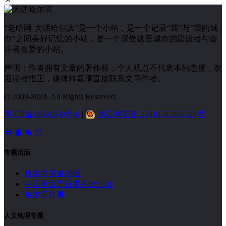
“老哈网-大话哈尔滨”是一个小站，是一个记录“我”与“我的城
市”之间美好记忆的小站，是一个深受这座城市的建设者与奋
斗者喜爱的小站。
声明：作者拥有文章的著作权，个人观点不代表本站态度，欢
迎读者指正，媒体转载请直接联系文章作者。
© 2009-2024. All Rights Reserved.
黑ICP备16001590号-6
|
黑公网安备 23010302000329号
专题页面
哈尔滨美食地图
中国革命先行者在哈尔滨
哈尔滨往事
人文地理专题