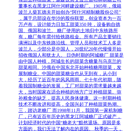
董事长在黑龙江阿什河畔建设糖厂。1905年，俄籍
波兰人柴瓦德夫开始创办“阿什河精制糖股份公司”
，属于总部设在华沙的股份联盟，创业资本为一百
万卢布，设计能力日加工甜菜350 吨，设备购自德
国、俄国和波兰。 糖厂使用的土地归中东铁路所
有，糖厂每年需付给铁路租金。所有产品主要销往
满洲以及中东铁路沿线。管理人员和技术工人多是
波兰人，少部分是中国人，20世纪20年代慢慢开始
招收俄国人和犹太人。 日伪时期的阿城糖厂 甜菜是
由中国人种植，阿城生长的甜菜含糖量与乌克兰的
甜菜相同。沙俄在中国东北开始种植糖用甜菜，发
展制糖业。中国的甜菜糖业也从无到有，从小到
大，经历了近百年的风风雨雨。七十年代初期，随
着我国制糖业的发展，工厂对甜菜的需求量越来越
大，当时国家在适合种植的地方广泛种植甜菜。弥
补粮食的缺乏，提高人民身体健康。这一时期种植
技术不断改进和提高，全国兴起了种植甜菜热潮。
三．踏访老糖厂 而1998年11月，我国第一家机制糖
厂，已有近百年历史的黑龙江阿城糖厂正式破产，
计划经济时代的中国“糖老大”黯然退场。原因是多
方面的，我们无法了解内在的原因。 秋季的一天，