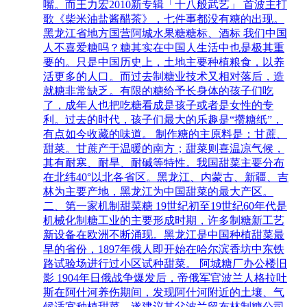
嘴。而王力宏2010新专辑「十八般武艺」 首波主打
歌《柴米油盐酱醋茶》，七件事都没有糖的出现。
黑龙江省地方国营阿城水果糖糖标、酒标 我们中国
人不喜爱糖吗？糖其实在中国人生活中也是极其重
要的。只是中国历史上，土地主要种植粮食，以养
活更多的人口。而过去制糖业技术又相对落后，造
就糖非常缺乏。有限的糖给予长身体的孩子们吃
了，成年人也把吃糖看成是孩子或者是女性的专
利。过去的时代，孩子们最大的乐趣是“攒糖纸”，
有点如今收藏的味道。 制作糖的主原料是：甘蔗、
甜菜。甘蔗产于温暖的南方；甜菜则喜温凉气候，
其有耐寒、耐旱、耐碱等特性。我国甜菜主要分布
在北纬40°以北各省区。黑龙江、内蒙古、新疆、吉
林为主要产地，黑龙江为中国甜菜的最大产区。
二、第一家机制甜菜糖 19世纪初至19世纪60年代是
机械化制糖工业的主要形成时期，许多制糖新工艺
新设备在欧洲不断涌现。黑龙江是中国种植甜菜最
早的省份，1897年俄人即开始在哈尔滨香坊中东铁
路试验场进行过小区试种甜菜。 阿城糖厂办公楼旧
影 1904年日俄战争爆发后，帝俄军官波兰人格拉吐
斯在阿什河养伤期间，发现阿什河附近的土壤、气
候适宜种植甜菜，遂建议其父波兰留布林制糖公司