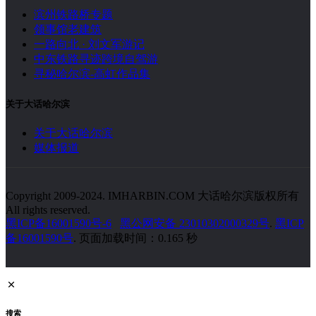
滨州铁路桥专题
领事馆老建筑
一路向北 · 刘文军游记
中东铁路寻迹跨境自驾游
寻秘哈尔滨-高虹作品集
关于大话哈尔滨
关于大话哈尔滨
媒体报道
Copyright 2009-2024. IMHARBIN.COM 大话哈尔滨版权所有
All rights reserved.
黑ICP备16001590号-6
黑公网安备 23010302000329号
.
黑ICP
备16001590号
. 页面加载时间：0.165 秒
搜索