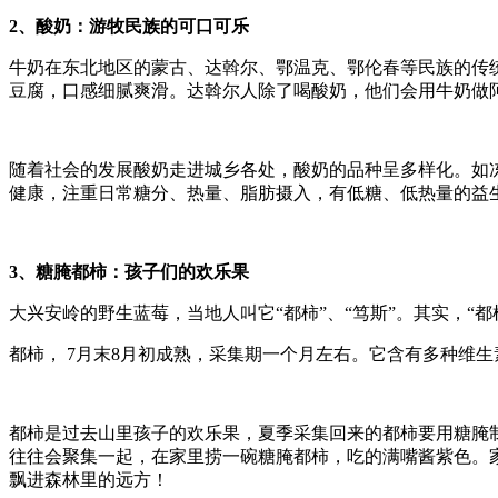
2
、
酸奶：游牧民族的可口可乐
牛奶在东北地区的蒙古、达斡尔、鄂温克、鄂伦春等民族的传
豆腐，口感细腻爽滑。达斡尔人除了喝酸奶，他们会用牛奶做阿
随着社会的发展酸奶走进城乡各处，酸奶的品种呈多样化。如
健康，注重日常糖分、热量、脂肪摄入，有低糖、低热量的益
3
、糖腌
都柿：孩子们的欢乐果
大兴安岭的野生蓝莓，当地人叫它“都柿”、“笃斯”。其实，
都柿， 7月末8月初成熟，采集期一个月左右。它含有多种维
都柿是过去山里孩子的欢乐果，夏季采集回来的都柿要用糖腌
往往会聚集一起，在家里捞一碗糖腌都柿，吃的满嘴酱紫色。
飘进森林里的远方！