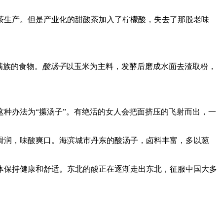
茶生产。但是产业化的甜酸茶加入了柠檬酸，失去了那股老味
满族的食物。
酸汤子
以玉米为主料，发酵后磨成水面去渣取粉，
种办法为“攥汤子”。有绝活的女人会把面挤压的飞射而出，一
滑润，味酸爽口。海滨城市丹东的酸汤子，卤料丰富，多以葱
体保持健康和舒适。东北的酸正在逐渐走出东北，征服中国大多