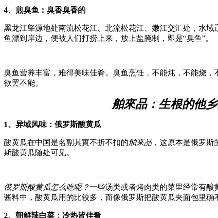
4
、煎臭鱼：臭香臭香的
黑龙江肇源地处南流松花江、北流松花江、嫩江交汇处，水域
鱼漂到岸边，便被人们打捞上来，放上盐腌制，即是“臭鱼”。
臭鱼营养丰富，难得美味佳肴。臭鱼烹饪，不能炖，不能烧，
欲罢不能。
舶來品：生根的他乡
1
、异域风味：俄罗斯酸黄瓜
酸黄瓜在中国是名副其實不折不扣的
舶來品
，这原本是俄罗斯
斯酸黄瓜随处可见。
俄罗斯酸黄瓜怎么吃呢？
一些汤类或者烤肉类的菜里经常有酸
酱料中，酸黄瓜用的比较多，而像俄罗斯把酸黄瓜夹面包里确
2
、朝鲜辣白菜：
冷热皆佳肴