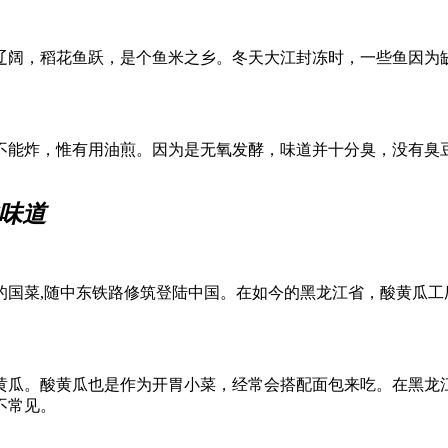
辽阔，稻花鱼跃，是个鱼米之乡。冬天大江封冻时，一些鱼因为
不能炸，惟有用油煎。因为是无氧发酵，味道并十分臭，没有臭
味道
的国菜,随中东铁路修筑登陆中国。在如今的黑龙江省，酸黄瓜
黄瓜。酸黄瓜也是作为开胃小菜，经常会搭配面包来吃。在黑龙
不常见。