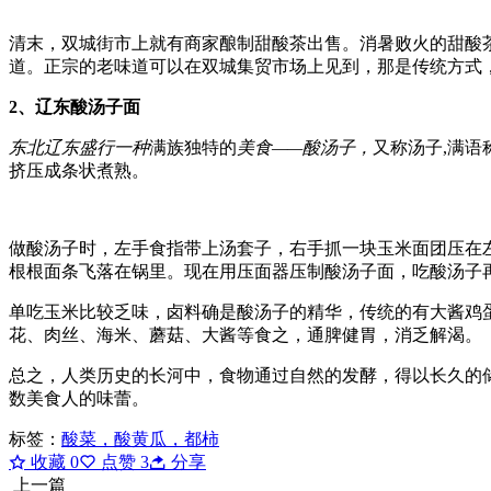
清末，双城街市上就有商家酿制甜酸茶出售。消暑败火的甜酸
道。正宗的老味道可以在双城集贸市场上见到，那是传统方式
2
、
辽东酸汤子面
东北辽东盛行一种
满族独特的
美食——酸汤子，
又称汤子,满语
挤压成条状煮熟。
做酸汤子时，左手食指带上汤套子，右手抓一块玉米面团压在
根根面条飞落在锅里。现在用压面器压制酸汤子面，吃酸汤子
单吃玉米比较乏味，卤料确是酸汤子的精华，传统的有大酱鸡
花、肉丝、海米、蘑菇、大酱等食之，通脾健胃，消乏解渴。
总之，人类历史的长河中，食物通过自然的发酵，得以长久的
数美食人的味蕾。
标签：
酸菜，酸黄瓜，都柿
收藏
0
点赞
3
分享
上一篇