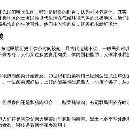
北先民们嗜吃生肉，特别是野兽的肝胃，认为可补养身体。其实
”。北极地区的土著民族世代生活在气候环境恶劣的北极地区，他
茹毛饮血的生活习性。他们生吃海豹皮，还务必求新鲜多汁。
酸
。东北民族历史上饮茶时间较短，且古代运输不便，一般民众难
干燥寒冷，人们又过多的食用肉类，体内囤积脂肪，人体津液易
等地腌制酸菜开始普及。20世纪初白菜种植已经到达黑龙江岸边
）。一缸酸菜腌好后，上好的酸菜帮酸脆迷人，小孩子馋了，从
，但最多的还是和猪肉组合——酸菜炖猪肉。有记载民国齐齐哈
但人们还是喜爱父亲大酸菜缸里腌制的酸菜。黑土地冬季室外飘
激食欲。哪传递着亲情和乡愁啊！