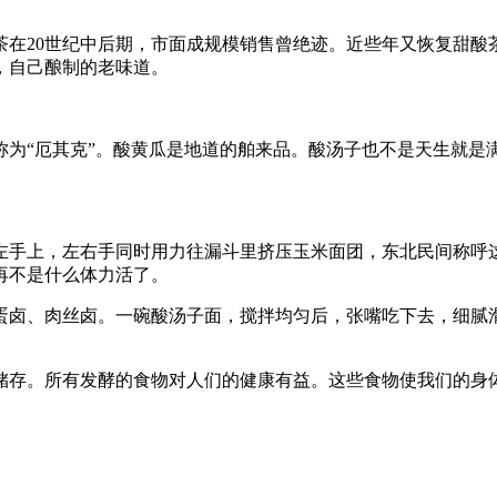
茶在20世纪中后期，市面成规模销售曾绝迹。近些年又恢复甜酸
，自己酿制的老味道。
称为“厄其克”。酸黄瓜是地道的舶来品。酸汤子也不是天生就是
左手上，左右手同时用力往漏斗里挤压玉米面团，东北民间称呼这
再不是什么体力活了。
蛋卤、肉丝卤。一碗酸汤子面，搅拌均匀后，张嘴吃下去，细腻
储存。所有发酵的食物对人们的健康有益。这些食物使我们的身