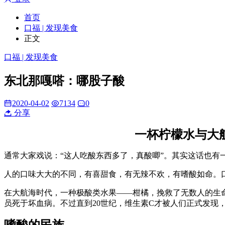
首页
口福 | 发现美食
正文
口福 | 发现美食
东北那嘎嗒：哪股子酸
2020-04-02
7134
0
分享
一杯柠檬水与大
通常大家戏说：“这人吃酸东西多了，真酸唧”。其实这话也
人的口味大大的不同，有喜甜食，有无辣不欢，有嗜酸如命。
在大航海时代，一种极酸类水果——柑橘，挽救了无数人的生命
员死于坏血病。不过直到20世纪，维生素C才被人们正式发现
嗜酸的民族