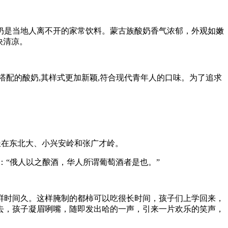
奶是当地人离不开的家常饮料。蒙古族酸奶香气浓郁，外观如嫩
快清凉。
搭配的酸奶,其样式更加新颖,符合现代青年人的口味。为了追求
长在东北大、小兴安岭和张广才岭。
：“俄人以之酿酒，华人所谓葡萄酒者是也。”
鲜时间久。这样腌制的都柿可以吃很长时间，孩子们上学回来，
去，孩子凝眉咧嘴，随即发出哈的一声，引来一片欢乐的笑声，