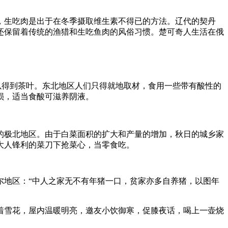
，生吃肉是出于在冬季摄取维生素不得已的方法。辽代的契丹
们还保留着传统的渔猎和生吃鱼肉的风俗习惯。楚可奇人生活在俄
以得到茶叶。东北地区人们只得就地取材，食用一些带有酸性的
损，适当食酸可滋养阴液。
的极北地区。由于白菜面积的扩大和产量的增加，秋日的城乡家
大人锋利的菜刀下抢菜心，当零食吃。
尔地区：“中人之家无不有年猪一口，贫家亦多自养猪，以图年
着雪花，屋内温暖明亮，邀友小饮御寒，促膝夜话，喝上一壶烧