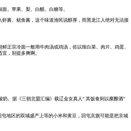
椒面、苹果、梨、白醋、白糖等。
入虾酱、鱿鱼酱，这个味道渔民说醇厚，而黑龙江人绝对无法接
朝鲜正宗冷面一般用牛肉汤或鸡汤，佐以辣白菜、肉片、鸡蛋、
适宜，别提多爽啊。
奶。据《三朝北盟汇编》载辽金女真人“ 其饭食则以糜酿酒”
回屯地区的双城盛产上等的小米和黄豆，回屯京旗可能是把京城