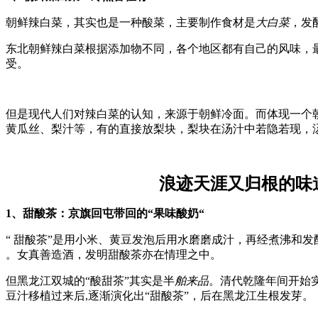
朝鲜辣白菜，其实也是一种酸菜，主要制作食材是
大白菜
，发
东北朝鲜辣白菜根据添加物不同，各个地区都有自己的风味，
受。
但是现代人们对辣白菜的认知，来源于朝鲜冷面。而体现一个
黄瓜丝、梨汁等，有的直接放梨块，梨块在汤汁中若隐若现，
浪迹天涯又归根的味
1
、甜酸茶：
京旗回屯带回的“果味酸奶“
“ 甜酸茶”是用小米、黄豆发泡后用水磨磨成汁，再经煮沸和
。女真善造酒，发明甜酸茶亦在情理之中。
但黑龙江双城的“酸甜茶”其实是半
舶来品
。清代乾隆年间开始
豆汁移植过来后,逐渐演化出“甜酸茶”，后在黑龙江生根发芽。