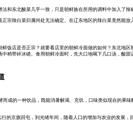
酵法和东北酸菜几乎一致，只是朝鲜族在所用的调料中加入了辣
最正宗辣白菜归属何处无法确定。在辽东地区的辣白菜竟然能放
朝鲜饭店是否正宗？就要看店里的朝鲜冷面做的如何？东北地区
汤中稍带碎冰碴。食用朝鲜冷面时，先大口地喝下几口汤，酸甜
道
发酵而成的一种饮品，既能消暑解渴、充饥，口味类似现在的果味酸
实行的京旗回屯，到光绪年间，随着人口的增加与农业的发展，