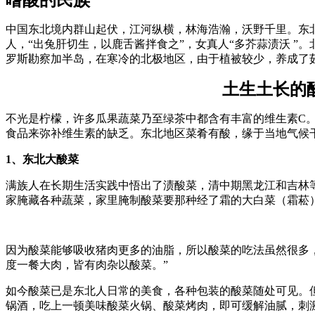
中国东北境内群山起伏，江河纵横，林海浩瀚，沃野千里。东
人，“出兔肝切生，以鹿舌酱拌食之”，女真人“多芥蒜渍沃 
罗斯勘察加半岛，在寒冷的北极地区，由于植被较少，养成了
土生土长的
不光是柠檬，许多瓜果蔬菜乃至绿茶中都含有丰富的维生素C
食品来弥补维生素的缺乏。东北地区菜肴有酸，缘于当地气候
1
、东北大酸菜
满族人在长期生活实践中悟出了渍酸菜，清中期黑龙江和吉林
家腌藏各种蔬菜，家里腌制酸菜要那种经了霜的大白菜（霜菘
因为酸菜能够吸收猪肉更多的油脂，所以酸菜的吃法虽然很多
度一餐大肉，皆有肉杂以酸菜。”
如今酸菜已是东北人日常的美食，各种包装的酸菜随处可见。
锅酒，吃上一顿美味酸菜火锅、酸菜烤肉，即可缓解油腻，刺