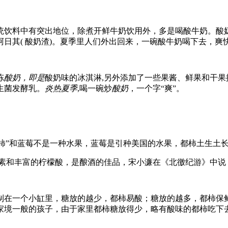
统饮料中有突出地位，除煮开鲜牛奶饮用外，多是喝酸牛奶。酸
日其( 酸奶渣)。夏季里人们外出回来，一碗酸牛奶喝下去，爽
冻
酸奶，即是
酸奶味的冰淇淋,另外添加了一些果酱、鲜果和干果
生菌发酵乳。
炎热夏季
,喝一碗炒
酸奶
，一个字“爽”。
“都柿”和蓝莓不是一种水果，蓝莓是引种美国的水果，都柿土生土
生素和丰富的柠檬酸，是酿酒的佳品，宋小濂在《北徼纪游》中说
制在一个小缸里，糖放的越少，都柿易酸；糖放的越多，都柿保
家境一般的孩子，由于家里都柿糖放得少，略有酸味的都柿吃下