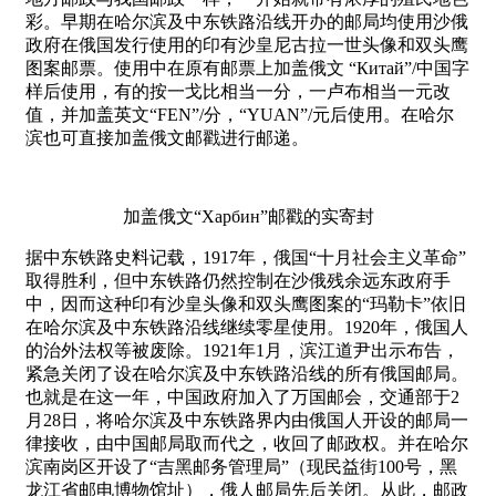
彩。早期在哈尔滨及中东铁路沿线开办的邮局均使用沙俄
政府在俄国发行使用的印有沙皇尼古拉一世头像和双头鹰
图案邮票。使用中在原有邮票上加盖俄文 “Китай”/中国字
样后使用，有的按一戈比相当一分，一卢布相当一元改
值，并加盖英文“FEN”/分，“YUAN”/元后使用。在哈尔
滨也可直接加盖俄文邮戳进行邮递。
加盖俄文“Харбин”邮戳的实寄封
据中东铁路史料记载，1917年，俄国“十月社会主义革命”
取得胜利，但中东铁路仍然控制在沙俄残余远东政府手
中，因而这种印有沙皇头像和双头鹰图案的“玛勒卡”依旧
在哈尔滨及中东铁路沿线继续零星使用。1920年，俄国人
的治外法权等被废除。1921年1月，滨江道尹出示布告，
紧急关闭了设在哈尔滨及中东铁路沿线的所有俄国邮局。
也就是在这一年，中国政府加入了万国邮会，交通部于2
月28日，将哈尔滨及中东铁路界内由俄国人开设的邮局一
律接收，由中国邮局取而代之，收回了邮政权。并在哈尔
滨南岗区开设了“吉黑邮务管理局”（现民益街100号，黑
龙江省邮电博物馆址），俄人邮局先后关闭。从此，邮政