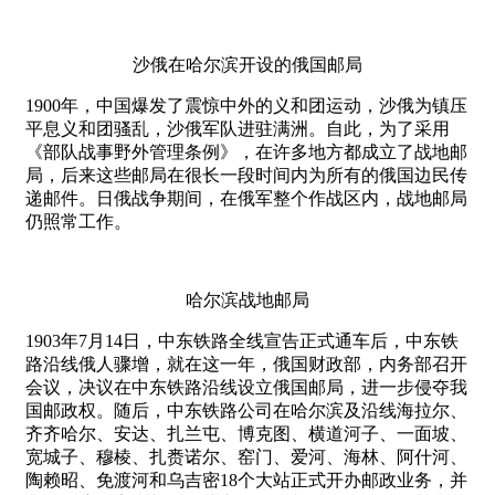
沙俄在哈尔滨开设的俄国邮局
1900年，中国爆发了震惊中外的义和团运动，沙俄为镇压
平息义和团骚乱，沙俄军队进驻满洲。自此，为了采用
《部队战事野外管理条例》，在许多地方都成立了战地邮
局，后来这些邮局在很长一段时间内为所有的俄国边民传
递邮件。日俄战争期间，在俄军整个作战区内，战地邮局
仍照常工作。
哈尔滨战地邮局
1903年7月14日，中东铁路全线宣告正式通车后，中东铁
路沿线俄人骤增，就在这一年，俄国财政部，内务部召开
会议，决议在中东铁路沿线设立俄国邮局，进一步侵夺我
国邮政权。随后，中东铁路公司在哈尔滨及沿线海拉尔、
齐齐哈尔、安达、扎兰屯、博克图、横道河子、一面坡、
宽城子、穆棱、扎赉诺尔、窑门、爱河、海林、阿什河、
陶赖昭、免渡河和乌吉密18个大站正式开办邮政业务，并