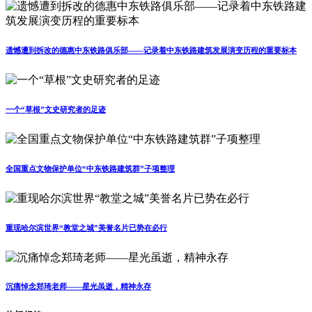
遗憾遭到拆改的德惠中东铁路俱乐部——记录着中东铁路建筑发展演变历程的重要标本
一个“草根”文史研究者的足迹
全国重点文物保护单位“中东铁路建筑群”子项整理
重现哈尔滨世界“教堂之城”美誉名片已势在必行
沉痛悼念郑琦老师——星光虽逝，精神永存