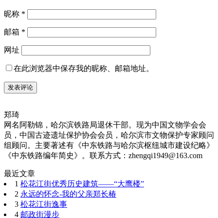
昵称
*
邮箱
*
网址
在此浏览器中保存我的昵称、邮箱地址。
郑琦
网名阿勒锦，哈尔滨铁路局退休干部。现为中国文物学会会
员，中国古迹遗址保护协会会员，哈尔滨市文物保护专家顾问
组顾问。主要著述有《中东铁路与哈尔滨枢纽城市建设纪略》
《中东铁路编年简史》。联系方式：zhengqi1949@163.com
最近文章
1
松花江街优秀历史建筑——“大鹰楼”
2
永远的怀念-我的父亲郑长椿
3
松花江街逸事
4
邮政街漫步