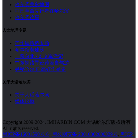
哈尔滨美食地图
中国革命先行者在哈尔滨
哈尔滨往事
人文地理专题
滨州铁路桥专题
领事馆老建筑
一路向北 · 刘文军游记
中东铁路寻迹跨境自驾游
寻秘哈尔滨-高虹作品集
关于大话哈尔滨
关于大话哈尔滨
媒体报道
Copyright 2009-2024. IMHARBIN.COM 大话哈尔滨版权所有
All rights reserved.
黑ICP备16001590号-6
黑公网安备 23010302000329号
.
黑ICP