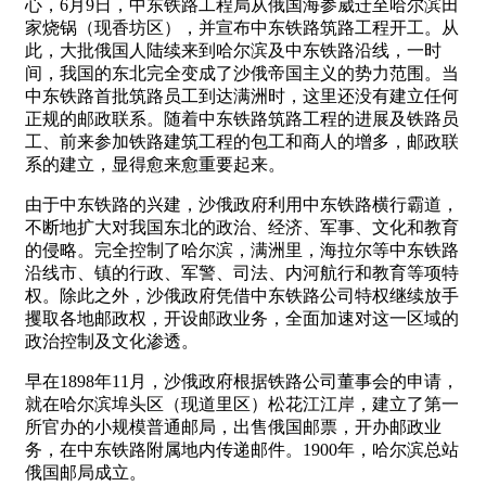
心，6月9日，中东铁路工程局从俄国海参崴迁至哈尔滨田
家烧锅（现香坊区），并宣布中东铁路筑路工程开工。从
此，大批俄国人陆续来到哈尔滨及中东铁路沿线，一时
间，我国的东北完全变成了沙俄帝国主义的势力范围。当
中东铁路首批筑路员工到达满洲时，这里还没有建立任何
正规的邮政联系。随着中东铁路筑路工程的进展及铁路员
工、前来参加铁路建筑工程的包工和商人的增多，邮政联
系的建立，显得愈来愈重要起来。
由于中东铁路的兴建，沙俄政府利用中东铁路横行霸道，
不断地扩大对我国东北的政治、经济、军事、文化和教育
的侵略。完全控制了哈尔滨，满洲里，海拉尔等中东铁路
沿线市、镇的行政、军警、司法、内河航行和教育等项特
权。除此之外，沙俄政府凭借中东铁路公司特权继续放手
攫取各地邮政权，开设邮政业务，全面加速对这一区域的
政治控制及文化渗透。
早在1898年11月，沙俄政府根据铁路公司董事会的申请，
就在哈尔滨埠头区（现道里区）松花江江岸，建立了第一
所官办的小规模普通邮局，出售俄国邮票，开办邮政业
务，在中东铁路附属地内传递邮件。1900年，哈尔滨总站
俄国邮局成立。