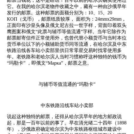
邮票当钱花，这不是瞎话！百年以前的哈尔滨确实使用过
它。在我的哈尔滨老物件收藏之中，藏有一种由沙俄早年
发行的邮票。这种邮票的面额分别为：10、15、20
КОП（戈币），邮票纸质较厚， 面积为：24mmx29mm，
正面印有沙皇头像及俄文尼古拉一世字样，背面印着双头
鹰图案和俄文“此票与辅币等值流通”字样。当年它除作为
邮票邮寄信件正常使用外，也曾代替小额货币与当时本位
货币单位以下的小额辅助货币同等流通，在哈尔滨及中东
铁路沿线各车站小卖部里供日常零星交易时找零使用多
年。老铁路和老哈尔滨人当时习惯称呼这种独特的钱币为
“玛勒卡” ，即俄文“Марка”，邮票之意。
与辅币等值流通的“玛勒卡”
中东铁路沿线车站小卖部
说起这种独特的邮票，还得从哈尔滨早年的地方邮政说
起，那是一百年以前的事了。早在清光绪二十四年（1898
年），沙俄政府确定哈尔滨为中东铁路枢纽城市建设中