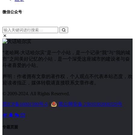
微信公众号
“老哈网-大话哈尔滨”是一个小站，是一个记录“我”与“我的城
市”之间美好记忆的小站，是一个深受这座城市的建设者与奋
斗者喜爱的小站。
声明：作者拥有文章的著作权，个人观点不代表本站态度，欢
迎读者指正，媒体转载请直接联系文章作者。
© 2009-2024. All Rights Reserved.
黑ICP备16001590号-6
|
黑公网安备 23010302000329号
专题页面