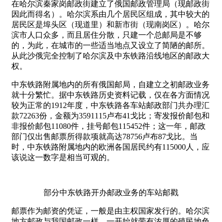
在哈尔滨秦家岗邮政街建立了俄国邮政管理局（现邮政街
因此而得名）。哈尔滨系由几个居民区组成，其中较大的
居民区是埠头区（现道里）和新市街（现南岗区）。哈尔
滨市人口众多，而且居住分散，只建一个总邮局是不够
的，为此，在城市的一些适当地点又设立了简陋的邮所。
从此沙俄完全控制了哈尔滨及中东铁路沿线地区的邮政大
权。
中东铁路附属地内的所有俄国邮局，自建立之初邮政业务
就十分繁忙。据中东铁路历史资料记载，仅在各方面情况
较为正常的1912年度，中东铁路各车站邮政部门共办理汇
款72263份，金额为3591115卢布41戈比；寄发报价邮包和
非报价邮包11080件，挂号邮包115452件；这一年，邮政
部门仅出售邮票所得款项就高达78756卢布87戈比。当
时，中东铁路附属地内的欧洲各国居民约有115000人，应
该说这一数字是相当可观的。
部分中东铁路开办邮政业务的车站邮戳
邮票作为邮资的凭证，一般是由主权国家发行的。哈尔滨
地方邮政与我国邮政一样，一开始就带有浓厚的殖民地色