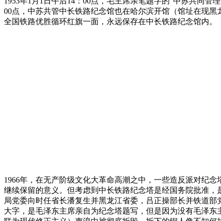
1953年1月1日午后14：00点，毛主席亲笔题字的“中苏
00点，中苏共管中长铁路纪念馆也在哈尔滨开馆（馆址在现
全国铁路优胜循环红旗一面，永远保存在中长铁路纪念馆内。
1966年，在无产阶级文化大革命高潮之中，一些造反派对纪
继续保留的意义。但考虑到中长铁路纪念塔是经国务院批准，是
局党委向时任省长潘复生并黑龙江省委，吕正操部长并铁道部
大字，是毛泽东主席亲自为纪念塔题写，但是因为没有毛泽东