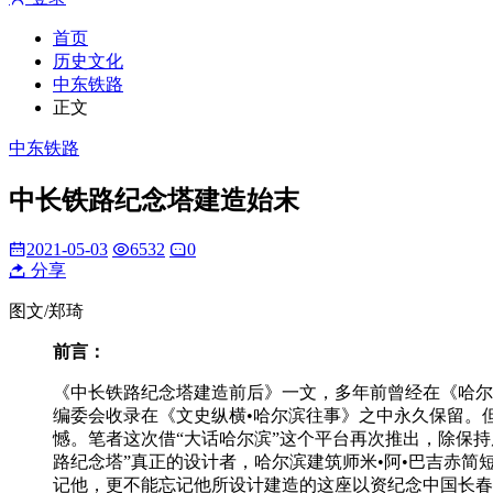
首页
历史文化
中东铁路
正文
中东铁路
中长铁路纪念塔建造始末
2021-05-03
6532
0
分享
图文/郑琦
前言：
《中长铁路纪念塔建造前后》一文，多年前曾经在《哈尔
编委会收录在《文史纵横•哈尔滨往事》之中永久保留。
憾。笔者这次借“大话哈尔滨”这个平台再次推出，除保
路纪念塔”真正的设计者，哈尔滨建筑师米•阿•巴吉赤
记他，更不能忘记他所设计建造的这座以资纪念中国长春