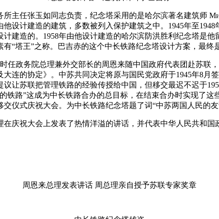
玉如同志负责，纪念塔采用的是哈尔滨著名建筑师 Михаил Анд
他设计建造的建筑，多数被列入保护建筑之中。1945年至194
计建造的。1958年由他设计建造的哈尔滨防洪胜利纪念塔是
素有“塔王”之称。巴吉赤的这个中长铁路纪念塔设计方案，最终
4日，时任政务院总理兼外交部长的周恩来随中国政府代表团赴苏
大连的协定》。中苏共同决定将原与国民党政府于1945年8月
议让苏联把管理铁路的经验传授给中国，但移交最迟不迟于19
的铁路”这成为中长铁路合办的总目标，在结束合办时实现了这些
铁路移交仪式庆祝大会。为中长铁路纪念塔题了词“中苏两国人民的友
理在庆祝大会上发表了热情洋溢的讲话，并代表中华人民共和国
周恩来总理发表讲话 周总理亲自授予苏联专家奖章