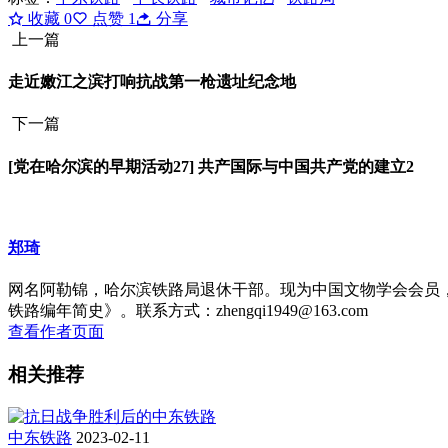
收藏
0
点赞
1
分享
上一篇
走近嫩江之滨打响抗战第一枪遗址纪念地
下一篇
[党在哈尔滨的早期活动27] 共产国际与中国共产党的建立2
郑琦
网名阿勒锦，哈尔滨铁路局退休干部。现为中国文物学会会员
铁路编年简史》。联系方式：zhengqi1949@163.com
查看作者页面
相关推荐
中东铁路
2023-02-11