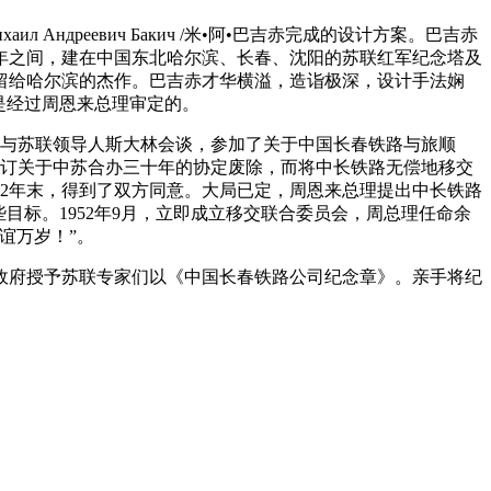
реевич Бакич /米•阿•巴吉赤完成的设计方案。巴吉赤
8年之间，建在中国东北哈尔滨、长春、沈阳的苏联红军纪念塔及
他留给哈尔滨的杰作。巴吉赤才华横溢，造诣极深，设计手法娴
是经过周恩来总理审定的。
联，与苏联领导人斯大林会谈，参加了关于中国长春铁路与旅顺
签订关于中苏合办三十年的协定废除，而将中长铁路无偿地移交
52年末，得到了双方同意。大局已定，周恩来总理提出中长铁路
目标。1952年9月，立即成立移交联合委员会，周总理任命余
谊万岁！”。
政府授予苏联专家们以《中国长春铁路公司纪念章》。亲手将纪