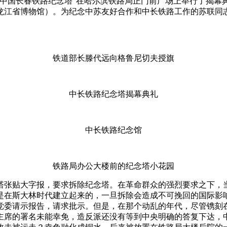
共同管理中国长春铁路纪念塔”在哈尔滨铁路局正门前广场上举行了揭
黑龙江省博物馆）。为纪念中苏友好合作和中长铁路工作的苏联同
铁道部长滕代远向格鲁尼切夫授旗
中长铁路纪念塔揭幕典礼
中长铁路纪念馆
铁路局办公大楼前的纪念塔小花园
念塔张贴大字报，要求拆除纪念塔。在革命群众的强烈要求之下
在斯大林时代建立起来的，一旦拆除会造成不可挽回的国际影响，
党委请示报告，请求批示。但是，在那个动乱的年代，尽管镌刻在
主席的署名未能幸免，造反派还没有等到中央明确的答复下达，