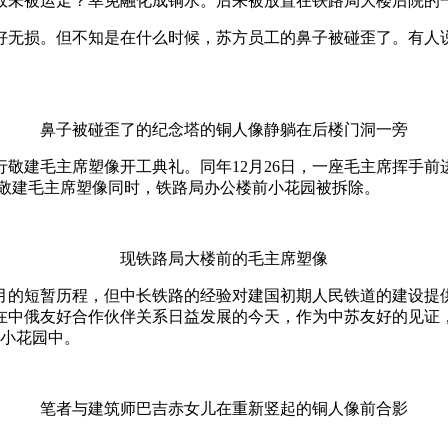
故未被运走？幸免融化成铜水。后来被放置在铁路局大楼后院的
保存完好无损。但不知是在什么时候，苏方员工的鼻子被碰歪了。有
鼻子被碰歪了的纪念塔的铜人像静躺在后楼门洞一旁
场举行敬建毛主席塑像开工典礼。同年12月26日，一座毛主席挥手
米。在敬建毛主席塑像同时，铁路局办公楼前小花园被拆除。
现铁路局大楼前的毛主席塑像
月的短暂历程，但中长铁路的经验对建国初期人民铁道的建设提
在中俄友好合作伙伴关系日益发展的今天，作为中苏友好的见证
院小花园中。
笔者与建筑师巴吉赤女儿在重新竖起的铜人像前合影