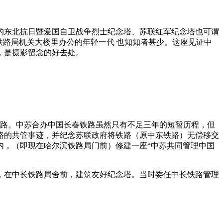
的东北抗日暨爱国自卫战争烈士纪念塔、苏联红军纪念塔也可谓
铁路局机关大楼里办公的年轻一代 也知知者甚少。这座见证中
，是摄影留念的好去处。
长春铁路。中苏合办中国长春铁路虽然只有不足三年的短暂历程，但
路的共管事迹，并纪念苏联政府将铁路（原中东铁路）无偿移交
内，（即现在哈尔滨铁路局门前）修建一座“中苏共同管理中国
，在中长铁路局舍前，建筑友好纪念塔。当时委任中长铁路管理