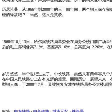
联为现代修正主义）声浪中被彻底拆毁。拆下的铜人像不知何
历尽沧桑，从1966年到2000年的三十四年间，两个铜人
碰的缘故吧？！当然，这只是笑谈。
1968年10月13日，哈尔滨铁路局革委会在局办公楼门前广
后的毛主席铜像高7.1米。基座高5.16米，总高度为12.26
岁月悠悠，半个世纪过去了。中长铁路，虽然只有两年零八个
在中国人民铁路史上占有光辉的篇章。回顾历史，展望未来，
型铜人像，于2000年7月，又被恢复安放在铁路局办公大楼后
标签：
中东铁路
·
中长铁路
·
城市记忆
·
铁路局