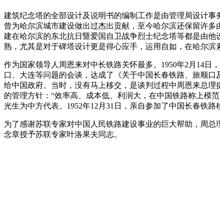
建筑纪念塔的全部设计及说明书的编制工作是由管理局设计事务所主任张
曾为哈尔滨城市建设做出过杰出贡献，至今哈尔滨还保留许多由
建在哈尔滨的东北抗日暨爱国自卫战争烈士纪念塔等都是由他设
熟，尤其是对于碑塔设计更是得心应手，运用自如，在哈尔滨
作为国家领导人周恩来对中长铁路关怀最多。1950年2月1
口、大连等问题的会谈，达成了《关于中国长春铁路、旅顺口及
给中国政府。当时，没有马上移交，是谈判过程中周恩来总理提
的管理方针：“效率高、成本低、利润大，在中国铁路称上模范
光生为中方代表。1952年12月31日，亲自参加了中国长春
为了感谢苏联专家对中国人民铁路建设事业的巨大帮助，周总
念章授予苏联专家叶洛果夫同志。