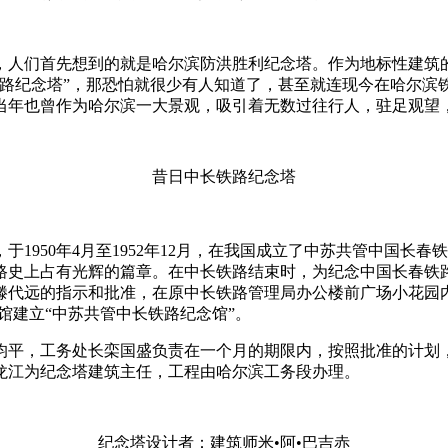
，人们首先想到的就是哈尔滨防洪胜利纪念塔。作为地标性建筑
路纪念塔”，那恐怕就很少有人知道了，甚至就连现今在哈尔滨
当年也曾作为哈尔滨一大景观，吸引着无数过往行人，驻足观望
昔日中长铁路纪念塔
于1950年4月至1952年12月，在我国成立了中苏共管中国
路史上占有光辉的篇章。在中长铁路结束时，为纪念中国长春铁
滕代远的指示和批准，在原中长铁路管理局办公楼前广场小花园
馆建立“中苏共管中长铁路纪念馆”。
均平，工务处长栾国盛负责在一个月的期限内，按照批准的计划
龙江为纪念塔建筑主任，工程由哈尔滨工务段办理。
纪念塔设计者：建筑师米•阿•巴吉赤