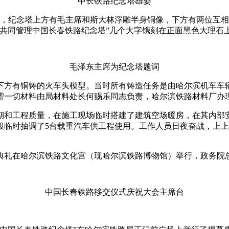
中长铁路纪念塔雄姿
米，纪念塔上方有毛主席和斯大林浮雕半身铜像，下方有两位互相握
苏共同管理中国长春铁路纪念塔”几个大字镌刻在正面黑色大理石
毛泽东主席为纪念塔题词
方有铜铸的火车头模型。当时所有铸造任务是由哈尔滨机车车辆
需一切材料由局材料处长何赐乐同志负责，哈尔滨铁路材料厂办
期和工程质量，在施工现场临时搭建了建筑空场暖房，在其内部安
段临时抽调了5台载重汽车供工程使用。工作人员日夜奋战，上
，移交典礼在哈尔滨铁路文化宫（现哈尔滨铁路博物馆）举行，政务
中国长春铁路移交仪式庆祝大会主席台