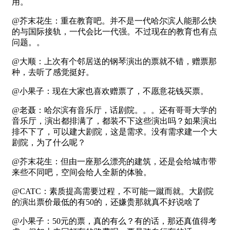
用。
@芥末花生：重在教育吧。并不是一代哈尔滨人能那么快
的与国际接轨，一代会比一代强。不过现在的教育也有点
问题。。
@大顺：上次有个邻居送的钢琴演出的票就不错，赠票那
种，去听了感觉挺好。
@小果子：现在大家也喜欢赠票了，不愿意花钱买票。
@老聂：哈尔滨有音乐厅，话剧院。。。还有哥哥大学的
音乐厅，演出都排满了，都装不下这些演出吗？如果演出
排不下了，可以建大剧院，这是需求。没有需求建一个大
剧院，为了什么呢？
@芥末花生：但由一座那么漂亮的建筑，还是会给城市带
来些不同吧，空间会给人全新的体验。
@CATC：素质提高需要过程，不可能一蹴而就。大剧院
的演出票价最低的有50的，还嫌贵那就真不好说啥了
@小果子：50元的票，真的有么？有的话，那还真值得考