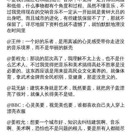
和低俗，什么事物都有个角度和过程。虽然不懂音乐，不
过我觉得现在的交响音乐不一定从一开始就是黄钟大吕的
出身吧。而且城市的进化，有些建筑保留不了了，那就不
保留了。详尽地留下资料也就不遗憾了，就怕默默地湮没
在时间里
@王仲：一个好的乐者，是用真诚的心灵感受带你走进没
的音乐境界，而不是华丽的躯壳
@姜程允：那说的层次高了，我理解不太上去，也不是什
么艺术人。不过我觉得把音乐和美术搞得高处不胜寒是没
必要的。这东西应该是用来提高民众文化素养的。就像体
育，拿武术金牌而全民积弱，亚健康，那是没意义的。
@花无缺：建筑本身就是艺术，既然要盖，就把房子盖漂
亮了很对，就像人长得美不是错。
@BBC：心灵美要，视觉美也要，谁都喜欢自己夫人穿上
漂亮衣服
@姜程允：想要一个城市好，知识去纠结建筑啊、音乐
啊、美术啊，恐怕也不是问题的根儿，要是所有人都能尽