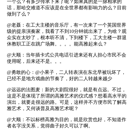
一个么？有多少传承下来了呢？如果真的是一脉相承的
话，那哈交难道不应该是在全世界都有影响力的么？目前
做到了么？
@老聂：在工大主楼的音乐厅，有一次来了一个英国世界
级的提亲演奏家，我看了不到10分钟就出来了，为啥？观
众实在太吵了，根本听不清，下到楼下，工大主楼一群退
休教职工正在跳广场舞。。。。能高雅起来么？
@大顺：当年插卡式公共电话引进来还有人担心市民不会
使用呢，后来还不是。。。
@勇敢的心：@小果子，二人转表演在东北早被玩坏了，
已经不是地方戏曲的节奏了，好的二人转越来越少
@远远的法图麦：新的大剧院很好，就是有点远。不过，
这是不是体现了所谓的高雅艺术的仪式感？想看高水平的
演出，就要走很远的路。可是，这样并不方便市民了解高
雅艺术，又何谈普及高雅艺术呢？
@大顺：不以标榜高雅为目的，就是欣赏也好，不知道作
者名字没关系，觉得曲子好久可以了啊。