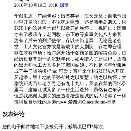
2016年10月19日 10:46
回复
华俄汇通；广纳包容；留差存异；江长云丛；自俄帝国
沙皇开阜哈尔滨；不论犹太巨贾，还是韩半岛遗民，松
花江上的这片黑土都与以敞开的胸怀，一视同仁；因而
才有了极乐寺；老回教；东正教等多重文化八方来客，
更有了后来的列强使馆，存以长街遗风，无论是老会
堂，工人文化宫亦或是新竣工的大剧院，存在即合理，
存在才有市场；哈尔滨开始于各族多国的缤纷色彩，也
经历过整齐划一的沉默年代，如今踏入了新世纪，逐渐
的黑大师大工大又多起了俄国姑娘，不过是当年华服换
成了牛仔裤的模样mo-可爱；百年来年松花江结冰开江
又起浪，黑土地的子孙都处之以智慧；纳之以胸怀；大
剧院距离百年老字号还有九十九年；我会在我的回忆录
里写，这座江城又多了一种生活选择；虽然有过争议，
但是我感谢大剧院的建造者给这座城的后人增添了一样
值得反复玩味的乐趣mo-可爱谢谢Спасибоmo-抱拳
发表评论
您的电子邮件地址不会被公开，
必填项已用
*
标注。