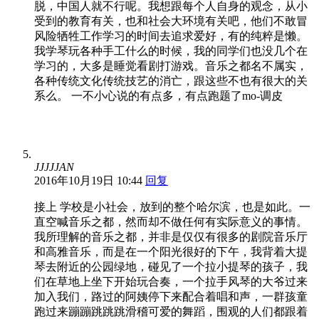
脱，中国人就不行呢。我想跟每个人自身的观念，从小
受到的教育有关，也和社会大环境有关吧，他们不敢冒
风险牺牲工作学习的时间去追求爱好，有的纯粹是懒。
我学琴玩各种手工什么的时候，我的同学们也没几个在
学习的，大多是睡觉看剧打游戏。音乐之都名不属实，
各种传统文化传统技艺的消亡，跟这些不也有很大的关
系么。 一不小心说的有点多，有点跑题了mo-调皮
JJJJJAN
2016年10月19日 10:44
回复
接上 学校是小社会，放到的整个哈尔滨，也是如此。一
直空喊音乐之都，然而却不做任何有实际意义的事情。
我所理解的音乐之都，并非是仅仅有很多的剧院音乐厅
和高雅音乐，而是在一个阳光很好的下午，我背着大提
琴去附近的公园绿地，碰见了一个拉小提琴的孩子，我
们在草地上坐下开始玩合奏，一个拉手风琴的大爷过来
加入我们，路过的阿姨停下来配合着唱和声，一群孩童
跑过来蹦蹦跳跳跳滑稽可爱的舞蹈，围观的人们都跟着