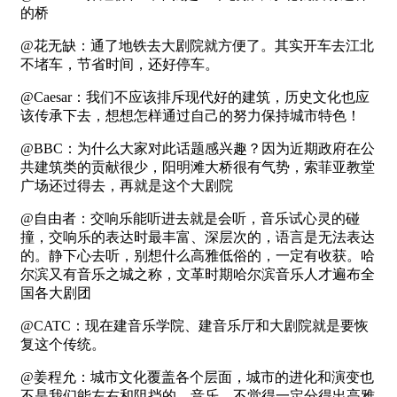
的桥
@花无缺：通了地铁去大剧院就方便了。其实开车去江北
不堵车，节省时间，还好停车。
@Caesar：我们不应该排斥现代好的建筑，历史文化也应
该传承下去，想想怎样通过自己的努力保持城市特色！
@BBC：为什么大家对此话题感兴趣？因为近期政府在公
共建筑类的贡献很少，阳明滩大桥很有气势，索菲亚教堂
广场还过得去，再就是这个大剧院
@自由者：交响乐能听进去就是会听，音乐试心灵的碰
撞，交响乐的表达时最丰富、深层次的，语言是无法表达
的。静下心去听，别想什么高雅低俗的，一定有收获。哈
尔滨又有音乐之城之称，文革时期哈尔滨音乐人才遍布全
国各大剧团
@CATC：现在建音乐学院、建音乐厅和大剧院就是要恢
复这个传统。
@姜程允：城市文化覆盖各个层面，城市的进化和演变也
不是我们能左右和阻挡的。音乐，不觉得一定分得出高雅