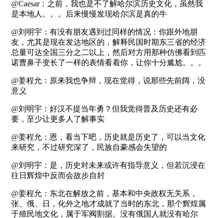
@Caesar：之前，我也是不了解哈尔滨历史文化，虽然我
是本地人。。。后来慢慢发现哈尔滨是真的牛
@刘明宇：有没有朋友遇到过同样的情况：你跟外地朋
友，尤其是现在发达地区的，解释民国时期东三省的经济
总量可达全国三分之二以上，然后对方用那种仿佛看到匹
诺曹鼻子变长了一样的表情看着你，让你十分尴尬。。。
@姜程允：原来我也争辩，现在觉得，说那些先前阔，没
意义
@刘明宇：好汉不提当年勇？但我觉得普及历史还有必
要，至少让更多人了解事实
@姜程允：恩，看当下吧，历史就是历史了，可以当文化
来研究，不过研究深了，民族自豪感会失望的
@刘明宇：是，历史对未来或许有指导意义，但若沉浸在
往日辉煌中反而会故步自封
@姜程允：东北在解放之前，基本和中央政权无关系，
张、俄、日，化外之地才成就了当时的东北，那个辉煌属
于殖民地文化，属于军阀割据。没有俄国人就没有哈尔