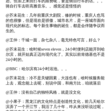
虑。但加上来回打车的路费呢，要是骑自行车的话。。。
骑自行车去听高雅音乐。。感觉还是怪怪的
@芥末花生：几年前重庆大剧院，修的时候，重庆人也骂
的也很惨，但是现在是骄傲，城市名片，是一座城市面向
现代化的标志。每个新生事物的诞生，都是会伴随争议而
生的。
@王仲：千城一面，杂七杂八，毫无特色可言，好么？
@芥末花生：啥时候seven eleven，24小时便利店能开到哈
尔滨，就开始真正迈向现代化了。其实以前肯德基也不是
24小时的。
@BBC：哈尔滨有24小时浴池。。。
@芥末花生：冷不是关键因素，大连也有，啥时候服务能
上去，观念能上去呢，别说中国，和南方比，咱就落后
@王仲：没有自己的独特风格，就是没文化
@小果子：黑龙江的文化特点是创造性文化，前几天哈尔
滨弄了一个开江节，我活了几十年，咋从来没听说过呢，