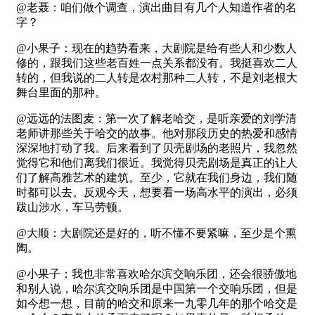
@老聂：咱们做个调查，演出曲目有几个人知道作者的名
字？
@小果子：现在的趋势看来，大剧院是给有些人和少数人
修的，跟我们这些老百姓一点关系都没有。我挺喜欢二人
转的，但我说的二人转是农村那种二人转，不是刘老根大
舞台里面的那种。
@远远的法图麦：第一次了解老哈交，是听亲爱的刘学清
老师讲那些关于哈交的故事。他对那段历史的热爱和感情
深深地打动了我。后来看到了贝壳剧场的老照片，我忽然
觉得它和他们离我们很近。我觉得贝壳剧场是真正的让人
们了解高雅艺术的建筑。至少，它就在我们身边，我们随
时都可以去。反观今天，想要看一场高水平的演出，必须
跋山涉水，车马劳顿。
@大顺：大剧院还是好的，听不懂不要紧嘛，至少是个熏
陶。
@小果子：我也非常喜欢哈尔滨交响乐团，还会很骄傲地
和别人说，哈尔滨交响乐团是中国第一个交响乐团，但是
如今想一想，目前的哈交和原来一九零几年的那个哈交是