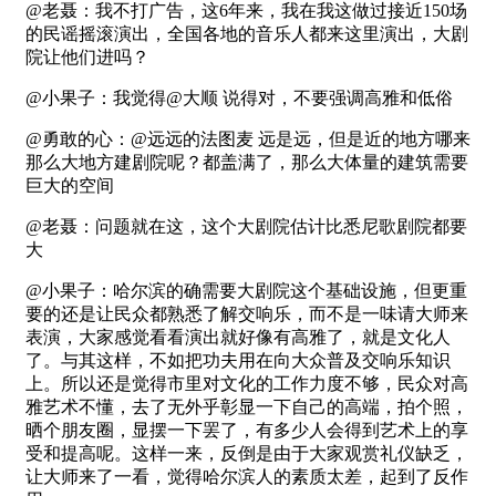
@老聂：我不打广告，这6年来，我在我这做过接近150场
的民谣摇滚演出，全国各地的音乐人都来这里演出，大剧
院让他们进吗？
@小果子：我觉得@大顺 说得对，不要强调高雅和低俗
@勇敢的心：@远远的法图麦 远是远，但是近的地方哪来
那么大地方建剧院呢？都盖满了，那么大体量的建筑需要
巨大的空间
@老聂：问题就在这，这个大剧院估计比悉尼歌剧院都要
大
@小果子：哈尔滨的确需要大剧院这个基础设施，但更重
要的还是让民众都熟悉了解交响乐，而不是一味请大师来
表演，大家感觉看看演出就好像有高雅了，就是文化人
了。与其这样，不如把功夫用在向大众普及交响乐知识
上。所以还是觉得市里对文化的工作力度不够，民众对高
雅艺术不懂，去了无外乎彰显一下自己的高端，拍个照，
晒个朋友圈，显摆一下罢了，有多少人会得到艺术上的享
受和提高呢。这样一来，反倒是由于大家观赏礼仪缺乏，
让大师来了一看，觉得哈尔滨人的素质太差，起到了反作