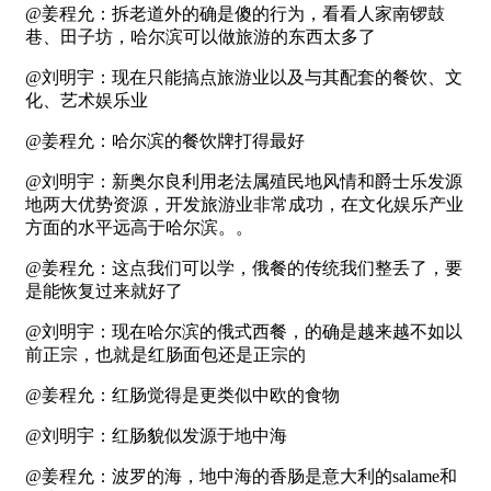
@姜程允：拆老道外的确是傻的行为，看看人家南锣鼓
巷、田子坊，哈尔滨可以做旅游的东西太多了
@刘明宇：现在只能搞点旅游业以及与其配套的餐饮、文
化、艺术娱乐业
@姜程允：哈尔滨的餐饮牌打得最好
@刘明宇：新奥尔良利用老法属殖民地风情和爵士乐发源
地两大优势资源，开发旅游业非常成功，在文化娱乐产业
方面的水平远高于哈尔滨。。
@姜程允：这点我们可以学，俄餐的传统我们整丢了，要
是能恢复过来就好了
@刘明宇：现在哈尔滨的俄式西餐，的确是越来越不如以
前正宗，也就是红肠面包还是正宗的
@姜程允：红肠觉得是更类似中欧的食物
@刘明宇：红肠貌似发源于地中海
@姜程允：波罗的海，地中海的香肠是意大利的salame和