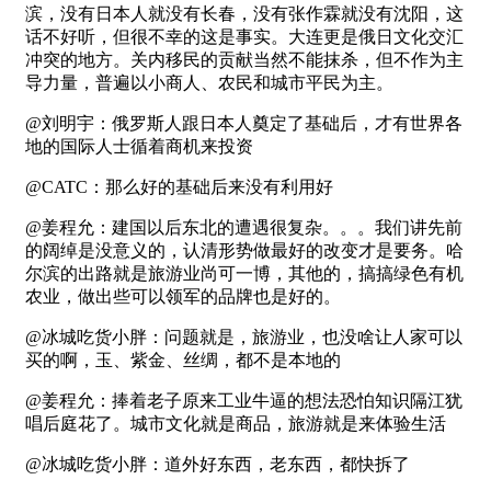
滨，没有日本人就没有长春，没有张作霖就没有沈阳，这
话不好听，但很不幸的这是事实。大连更是俄日文化交汇
冲突的地方。关内移民的贡献当然不能抹杀，但不作为主
导力量，普遍以小商人、农民和城市平民为主。
@刘明宇：俄罗斯人跟日本人奠定了基础后，才有世界各
地的国际人士循着商机来投资
@CATC：那么好的基础后来没有利用好
@姜程允：建国以后东北的遭遇很复杂。。。我们讲先前
的阔绰是没意义的，认清形势做最好的改变才是要务。哈
尔滨的出路就是旅游业尚可一博，其他的，搞搞绿色有机
农业，做出些可以领军的品牌也是好的。
@冰城吃货小胖：问题就是，旅游业，也没啥让人家可以
买的啊，玉、紫金、丝绸，都不是本地的
@姜程允：捧着老子原来工业牛逼的想法恐怕知识隔江犹
唱后庭花了。城市文化就是商品，旅游就是来体验生活
@冰城吃货小胖：道外好东西，老东西，都快拆了