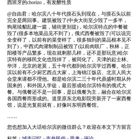
西班牙的chorizo，有发酵性质
@自由君：哈尔滨八十年代摸石头到现在，与摸石头以前
完全是两回事。建筑被毁了(中央大街至少毁了一多半，
狗尾续貂乱建一篇，辅街更别提)，哈尔滨特点的中餐被
毁了(很多本地菜品见不到了)，俄式西餐被毁了(可以说完
全变样了，以前有的菜变样了，很多独到的菜品根本见不
到了)，中西式肉灌制制品被毁了(以前肉联厂，秋林，正
阳楼等产品繁多，现在就剩那几样，还不是那玩意)哈尔
滨特有的移民文化也毁掉了，被同化了。天津的起士林、
华洋，北京的老莫，五十年代都到哈尔滨学过西餐。哈尔
滨以前有不少厨艺西点大家，上海锦江饭店、北京人民大
会堂来请都不理他。都是哈尔滨二三十年代鼎盛时期从外
国来的，和外国人学徒，最后形成哈尔滨特有的俄式大
餐。与俄餐还不是一回事，是以俄餐为主，融合在哈尔滨
各国西餐而形成的。道里原东北电影院旁新开了一家西餐
馆，说是光复前就有，好像叫东明西餐馆。
……
您也想加入大话哈尔滨的微信群么？欢迎在本文下方留言
标签：
城市记忆
·
市井民俗
·
思考
·
评论