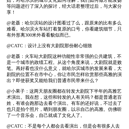
始，对哈尔滨的城市文化如何理解，我们如何做才能发扬
等问题进行了深入的探讨，经大话君整理过后，与大家分
享！
@老聂：哈尔滨站的设计图看过了么，跟原来的比有多么
难看。哈尔滨火车站打着复原的口号，你看建筑细节，只
有外形离300米外看看貌似而已。
@CATC：设计上没有大剧院那份耐心细致
@老聂：火车站大剧院这种功能性非常强的公共建筑，不
是一个城市的政绩工程。从这个角度来说，大剧院就是败
笔。再好看也没什么意义，就哈尔滨城市的发展来看，大
剧院的位置不在市中心，你让市民怎样欣赏那些高雅的演
出？即使获奖又能给我们普通市民带来什么？
@小果子：这两天朋友圈都在转发大剧院下半年的高雅艺
术演出。我在想，这些和转发的人有关吗？都是普通老百
姓，有谁会跑那边去看个演出。有车的还好说，不过去了
也只是拍个照片，晒到朋友圈，以示自己的高雅。仿佛听
了一个音乐会，自己就成了文化人了。
@CATC：不是每个人都会去看演出，但是会有很多人去