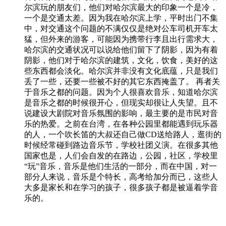
尔滨玩的朋友们，他们对哈尔滨最大的印象一个是冷，
一个是交通太差。因为我在哈尔滨上学，平时出门不集
中，对交通这个问题的不满仅仅是绝对公车司机开车太
猛，但外来的游客，可能因为携带行李且出行需求大，
哈尔滨的交通状况可以说给他们留下了阴影，因为有着
阴影，他们对于哈尔滨的建筑，文化，饮食，美好的这
些东西都会淡化。哈尔滨并非没有文化底蕴，只是我们
丢了一些，还要一些被不好的其它东西掩盖了。 再者关
于音乐之都的问题。因为个人很喜欢音乐，知道哈尔滨
是音乐之都的时候很开心，但现实却很让人失望。且不
说建设大剧院对音乐氛围的影响，最主要的是市民对音
乐的热爱。之前在台湾，在各种公园里都能遇到玩乐器
的人，一个吹长笛的大叔还自己做CD送给路人，逛街的
时候经常碰到路边音乐节，学校社团义演。在很多其他
国家也是，人们会自发的在路边，公园，社区，学校里
“玩”音乐，音乐是他们生活的一部分，而在中国，对一
部分人来说，音乐是个特长，高考给加分而已，这些人
大多是家长和在学习的孩子，很多孩子都是被逼着学音
乐的。