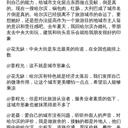
到自己的能力，给城市文化留点东西做点贡献，倒是真
的。现在一搜哈尔滨，锅包肉，红肠，大列巴成了城市名
片倒是真的。哈尔滨已经脱离不了旅游城市的命运了。要
想她好，还是想办法提高作为一个旅游目的地城市主人翁
的意识和责任感吧。去年夏天，我回哈尔滨办婚礼，带朋
友去中央大街玩，建筑和街头音乐会就给我朋友很好的印
象
@花无缺：中央大街是东北最美的街道，在全国也能排上
数
@姜程允：这不就是城市形象么
@花无缺：哈尔滨有特色就是经济太落后，我们发挥自己
的微薄作用，让这个城市更美哪怕一点点，希望后人能够
乘凉
@姜程允：但是对比旅游从业者，服务业者素质的低下，
这城市形象也被抹黑得差不多了
@老聂：爱自己的城市没有问题，听听外面人的声音，对
哈尔滨的评价，我是做旅舍的，接触的都是外地人，他们
眼中的哈尔滨，出租车、道路交通、景区价格、餐饮，各