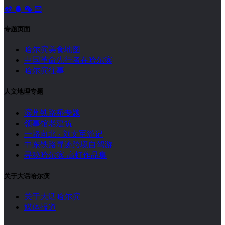
专题页面
哈尔滨美食地图
中国革命先行者在哈尔滨
哈尔滨往事
人文地理专题
滨州铁路桥专题
领事馆老建筑
一路向北 · 刘文军游记
中东铁路寻迹跨境自驾游
寻秘哈尔滨-高虹作品集
关于大话哈尔滨
关于大话哈尔滨
媒体报道