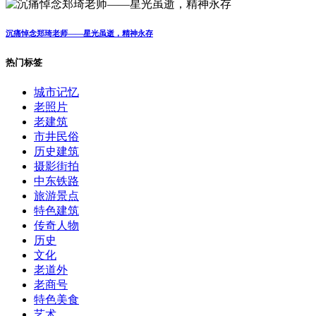
沉痛悼念郑琦老师——星光虽逝，精神永存
热门标签
城市记忆
老照片
老建筑
市井民俗
历史建筑
摄影街拍
中东铁路
旅游景点
特色建筑
传奇人物
历史
文化
老道外
老商号
特色美食
艺术