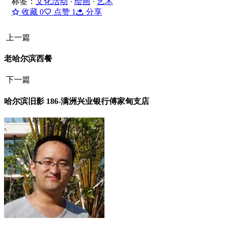
标签：
文化活动
·
绘画
·
艺术
收藏
0
点赞
1
分享
上一篇
老哈尔滨西餐
下一篇
哈尔滨旧影 186-满洲兴业银行傅家甸支店