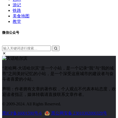
游记
铁路
美食地图
教堂
微信公众号
“老哈网-大话哈尔滨”是一个小站，是一个记录“我”与“我的城
市”之间美好记忆的小站，是一个深受这座城市的建设者与奋
斗者喜爱的小站。
声明：作者拥有文章的著作权，个人观点不代表本站态度，欢
迎读者指正，媒体转载请直接联系文章作者。
© 2009-2024. All Rights Reserved.
黑ICP备16001590号-6
|
黑公网安备 23010302000329号