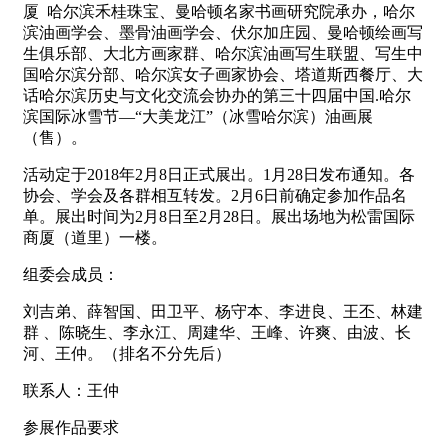
厦 哈尔滨禾桂珠宝、曼哈顿名家书画研究院承办，哈尔
滨油画学会、墨骨油画学会、伏尔加庄园、曼哈顿绘画写
生俱乐部、大北方画家群、哈尔滨油画写生联盟、写生中
国哈尔滨分部、哈尔滨女子画家协会、塔道斯西餐厅、大
话哈尔滨历史与文化交流会协办的第三十四届中国.哈尔
滨国际冰雪节—“大美龙江”（冰雪哈尔滨）油画展
（售）。
活动定于2018年2月8日正式展出。1月28日发布通知。各
协会、学会及各群相互转发。2月6日前确定参加作品名
单。展出时间为2月8日至2月28日。展出场地为松雷国际
商厦（道里）一楼。
组委会成员：
刘吉弟、薛智国、田卫平、杨守本、李进良、王丕、林建
群 、陈晓生、李永江、周建华、王峰、许爽、由波、长
河、王仲。（排名不分先后）
联系人：王仲
参展作品要求