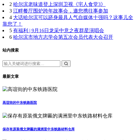
2
哈尔滨老味道登上深圳卫视《宅人食堂3》
3
江畔餐厅围炉跨年故事会，邀您携往事参加
4
大话哈尔滨可以跻身最具人气自媒体十强吗？这事儿全
靠您了！
5
有福利 | 9月16日龙采中意之夜群星演唱会
6
哈尔滨市地方志学会第五次会员代表大会召开
站内搜索
最新文章
高谊街的中东铁路医院
保存有原装俄文牌匾的满洲里中东铁路材料仓库