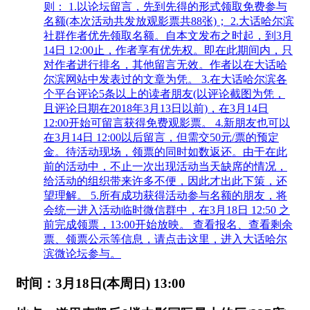
则： 1.以论坛留言，先到先得的形式领取免费参与
名额(本次活动共发放观影票共88张)； 2.大话哈尔滨
社群作者优先领取名额。自本文发布之时起，到3月
14日 12:00止，作者享有优先权。即在此期间内，只
对作者进行排名，其他留言无效。作者以在大话哈
尔滨网站中发表过的文章为凭。 3.在大话哈尔滨各
个平台评论5条以上的读者朋友(以评论截图为凭，
且评论日期在2018年3月13日以前)，在3月14日
12:00开始可留言获得免费观影票。 4.新朋友也可以
在3月14日 12:00以后留言，但需交50元/票的预定
金。待活动现场，领票的同时如数返还。由于在此
前的活动中，不止一次出现活动当天缺席的情况，
给活动的组织带来许多不便，因此才出此下策，还
望理解。 5.所有成功获得活动参与名额的朋友，将
会统一进入活动临时微信群中，在3月18日 12:50 之
前完成领票，13:00开始放映。 查看报名、查看剩余
票、领票公示等信息，请点击这里，进入大话哈尔
滨微论坛参与。
时间：3月18日(本周日) 13:00