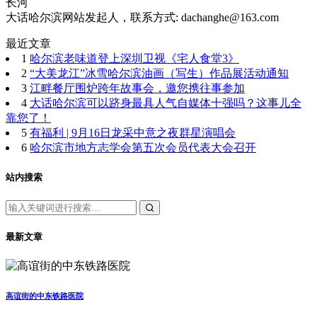
长河
大话哈尔滨网站发起人，联系方式: dachanghe@163.com
最近文章
1
哈尔滨老味道登上深圳卫视《宅人食堂3》
2
“大美龙江”冰雪哈尔滨油画（写生）作品展活动通知
3
江畔餐厅围炉跨年故事会，邀您携往事参加
4
大话哈尔滨可以跻身最具人气自媒体十强吗？这事儿全
靠您了！
5
有福利 | 9月16日龙采中意之夜群星演唱会
6
哈尔滨市地方志学会第五次会员代表大会召开
站内搜索
最新文章
高谊街的中东铁路医院