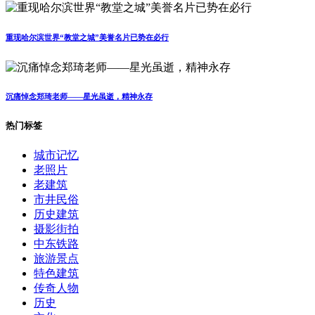
重现哈尔滨世界“教堂之城”美誉名片已势在必行
沉痛悼念郑琦老师——星光虽逝，精神永存
热门标签
城市记忆
老照片
老建筑
市井民俗
历史建筑
摄影街拍
中东铁路
旅游景点
特色建筑
传奇人物
历史