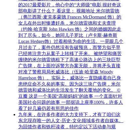
的2017最爱影片，他心中的“大师级”电影 很好奇这
部电影讲了什么？ 看这里： 视频地址 米尔德雷德
（弗兰西斯·麦克多蒙德 Frances McDormand 饰）的
女儿在外出时惨遭奸杀，米尔德雷德和丈夫查理
（约翰·哈克斯 John Hawkes 饰）之间的婚姻因此走
到了尽头，如今，她同儿子罗比（卢卡斯·赫奇斯
Lucas Hedges饰）过着相依为命的生活。一晃眼几个
月过去了，案件仍然没有告破预兆，而警方似乎早
已经将注意力从案子上转移了开来。 被绝望和痛苦
缠绕的米尔德雷德租下了高速公路边上的三块巨型
广告牌，在上面控诉警方办案无能，并将矛头直接
对准了警察局局长威洛比（伍迪·哈里森 Woody
Harrelson 饰）。实际上，威洛比一直隐瞒着自己身
患绝症命不久矣的事实。因为这三块广告牌，米尔
德雷德和威洛比的生活发生了翻天覆地的变化。 ©
豆瓣 这是一个美国“高能妈妈”的故事 一个直面针对
美国社会问题的故事 一部据说上座率100%，许多人
看了好几遍仍若有所思的佳作
九年来，在许多作者的大力支持下，才有了咱们这
东北现存唯一的人文·历史·文化领域多作者自媒体。
为回馈作者和铁杆读者，特约定以下活动参与规