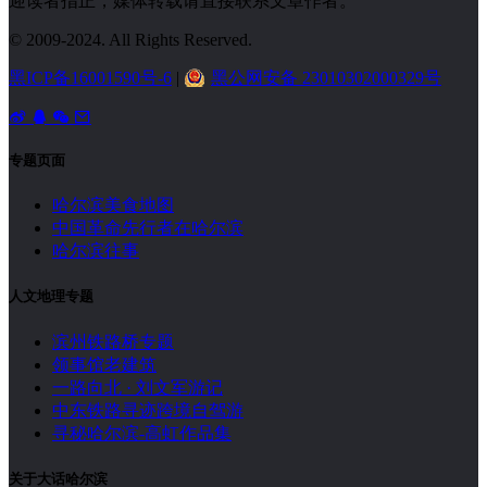
迎读者指正，媒体转载请直接联系文章作者。
© 2009-2024. All Rights Reserved.
黑ICP备16001590号-6
|
黑公网安备 23010302000329号
专题页面
哈尔滨美食地图
中国革命先行者在哈尔滨
哈尔滨往事
人文地理专题
滨州铁路桥专题
领事馆老建筑
一路向北 · 刘文军游记
中东铁路寻迹跨境自驾游
寻秘哈尔滨-高虹作品集
关于大话哈尔滨