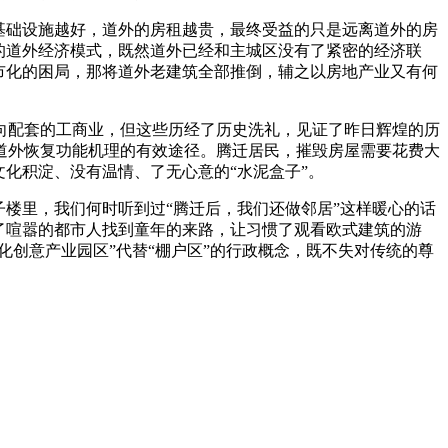
基础设施越好，道外的房租越贵，最终受益的只是远离道外的房
的道外经济模式，既然道外已经和主城区没有了紧密的经济联
市化的困局，那将道外老建筑全部推倒，辅之以房地产业又有何
向配套的工商业，但这些历经了历史洗礼，见证了昨日辉煌的历
道外恢复功能机理的有效途径。腾迁居民，摧毁房屋需要花费大
化积淀、没有温情、了无心意的“水泥盒子”。
楼里，我们何时听到过“腾迁后，我们还做邻居”这样暖心的话
了喧嚣的都市人找到童年的来路，让习惯了观看欧式建筑的游
化创意产业园区”代替“棚户区”的行政概念，既不失对传统的尊