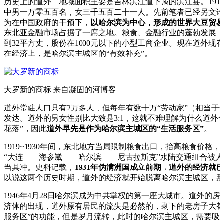
历史上的道外，地域面积主要是吉林滨江道下属的滨江县。19
中男一万零五百名，女三千五百二十一人。先前笔者已经另文
为在中国政府的干预下，
以哈尔滨为中心，形成的世界大豆贸
东北亚金融市场占据了一席之地。粮食、金融行业的蓬勃发展
到32平方丈，股份在1000元以下的小型工商企业。现在道
在经济上，是哈尔滨主城区的“有效补充”。
大罗新的商标 来自凝固的河博客
道外常驻人口只有2万多人，但每年有数十万“劳动家”（相当
发达。道外的男女性别比大致是3:1，这就不难理解为什么道外
花落”，因此
道外早先是作为哈尔滨主城区的“生活服务区”
。
1919~1930年间，东北地方当局限制粮食出口，抬高粮
“大连——海参崴——哈尔滨——尼古拉斯克”水陆交通组合
当其冲。史料记载，
1931年伪满洲国成立前期，道外的经济就
以说这两个历史时期，道外的经济就开始脱离哈尔滨主城区，
1946年4月28日哈尔滨成为中共掌权的第一座大城市。道
济体的出现，道外原有居民的流失是必然的，剩下的老房子大
服务区”的功能，但是岁月流转，此时的哈尔滨主城区，需要吸