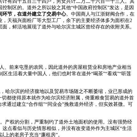
年共计有四千五百三十四户，男女共计二万二千六百一十三人。其
控制区的。道外之所以较之其他“中国政府控制区”发达，是因
间环节，在道外建立了交易中心
。中国商人与江浙财阀合作，在
业，天福兴面粉厂等大型工厂，余下的主要经济体多为面积在2
化层面，鲜活地展现了道外与哈尔滨主城区曾经存在的依附关系。
工人、前来屯垦的农民，因此道外的房屋租赁业和房地产业相当
区生活着大量中国人，他们也时常在道外“喝茶”“看戏”“听莲
挑战，哈尔滨的经济腹地以及贸易市场随之不断萎缩，业已形成的
一切都使得原本就作为哈尔滨经济附属，倚重粮食贸易的道外首
求通过建立“合作组”“同业会”挽救道外经济，但实效甚微。可
产房。产权的分割，严重制约了道外土地面积的使用。没有强势经
。这点看似与历史情形相似，并没有改变道外作为主城区“生活
以上的老房子充当“廉租房”。