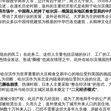
11年除政学两界人等，总计有四千余户，两万九千余人。1916
论述，在漫长历史时期，道外的主要经济形式是依附于哈尔滨俄国
易市场中，中国商人把持了哈尔滨—俄国远东地区粮食贸易的中
，带动了其他行业的发展，道外还有同记、大罗新为主的销售企
外现存的众多以中国传统建筑为根基的中华巴洛克建筑，从精神文
于现在的民工）在此务工。这些人主要包括店铺的伙计、工厂的
色情业发达、形成“圈楼”也就在情理之中。此外在哈尔滨俄国控制
食价格，哈尔滨作为世界重要的大豆粮食交易中心的地位受到美国的
被人为切断，哈尔滨作为东北亚内陆港的地位受到大连的分流。这
已濒临崩溃
。伪满时期，日本人主要采取“整合经济体”的形式，力
那时起道外与哈尔滨主城区就基本奠定了
“二元经济模式”
。
外的房屋被分割产权，此后产权几经流转，成为了房地局手中的公
都被租赁出去，久而久之，道外便成为了城市外来人口的居住地
纳数十万外来人口，已经不需要这些大多年久失修、房龄在百年