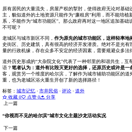
原有居民的大量流失，房屋产权的掣肘，使得政府无论对基础
主，貌似道外的土地资源只能作为“廉租房”利用，而不能培
系，不能作为“城市功能区”。那么政府再对这一地区追加基
不可呢？
老城区与城市新区不同，
作为原先的城市功能区，这样轻率地
史街区、历史建筑，具有很高的经济开发潜质。绝对不是光有
量的行政机缘，存在众多不安定的经济因素，需要规避众多法律
道外历史形成的“大杂院文化”代表了一种邻里的和谐共生，互
语？
笔者认为：道外有比毁灭更好的选择，还原历史或许是一
客，观赏另一个维度的哈尔滨，了解作为城市辅助功能区的道外
重，也为老城区浴火重生开创了新的选择路径！
标签：
城市记忆
·
市井民俗
·
评论
·
道外
收藏
0
点赞
0
分享
上一篇
“你视而不见的哈尔滨”城市文化主题沙龙活动实况
下一篇