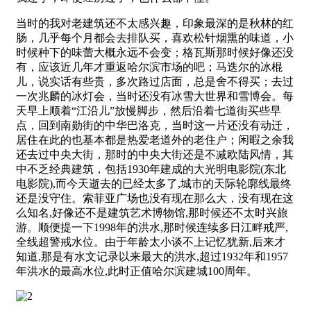
当时的我对老建筑还不太感兴趣，印象最深的是秋林的红
肠，几乎每个月都会去排队买，喜欢松针烟熏的味道，小
时候种下的味蕾大概永远不会变；格瓦斯那时候好像还没
有，应该近几年才重返哈尔滨市场的吧；马迭尔的冰棍
儿，说实话有些贵，多次路过店面，总是舍不得买；去过
一次兆麟的冰灯会，当时还没有冰雪大世界和雪博会。每
天早上顺着“江沿儿”放慢脚步，然后沿着七道街买些早
点，回到南勋街的中华巴洛克，当时这一片还没有动迁，
居住在此的也基本都是热爱老道外的老住户；闲暇之余我
还去过中央大街，那时的中央大街还是不减欧陆风情，其
中不乏经典建筑，包括1930年建成的大光明电影院(东北
电影院),而今天逝去的已经太多了,城市的天际轮廓线最终
还是没守住。索菲亚广场也没有现在那么大，没有现在这
么知名,好像还不是建筑艺术博物馆,那时候还不太时兴旅
游。顺便提一下1998年的洪水,那时候连续多日江畔戒严,
全线超警戒水位。由于年龄太小谈不上记忆犹新,后来才
知道,那是有水文记录以来最大的洪水,超过1932年和1957
年洪水的最高水位,此时正值哈尔滨建城100周年。