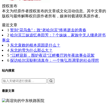
授权发布
本文为经原作者授权发布的文章或文化活动信息。其中文章的
版权与最终解释权归原作者所有，媒体转载请联系原作者。
最近文章
1
暂别“花鸟鱼”：致“老哈尔滨”终将逝去的青春
2
哈尔滨三妹追忆单田芳：7 个妹妹，家族中无人继承评书
事业
3
东北衰败的根本原因是什么？
4
东北的雪为什么那么大？
5
“江畔迎新，围炉夜话”江畔餐厅跨年夜故事会花絮
6
探访哈尔滨鞑靼清真寺：一个恢弘而凋零的社会理想
站内搜索
最新文章