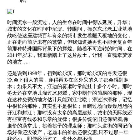
廓。
时间流水一般流过，人的生命在时间中得以延展，升华；
城市的文化在时间中沉淀。转眼间，振兴东北老工业基地
战略使这座建城百年有余的城市发生着翻天覆地的变化，
正在走向前所未有的繁荣，但我知道她再也不能恢复百年
前那种特殊国际背景下的辉煌。随着不可逆转的时间，在
2014年岁末，我重新踏上了这片故土，让我一直魂牵梦萦
的地方….
还是说到1998年，初到哈尔滨，那时哈尔滨的冬天还很
冷,会下很大的雪，穿得再多在室外呆的久了都会感到麻
木；如果风不大，江边的雾凇时常能挂十多个小时。那时
冬天还在空地儿溜过冰爬犁，家中制作的简易的那种，现
在这种免费的地方估计只能到江北喽；滑过冰滑梯，记忆
中很长的那种，其实也不是很长；目睹过场面轰轰烈烈的
开江和封江；那时没有太多的高层建筑，城市的天际线还
有些富有线条和乐章的旋律；很多传统依旧还保留着,像
廉价的澡堂儿，挑着挑子的理发师；那时头道街的同记商
场好像还没破产，老鼎丰的价格还很实惠;只不过那一年
我还小，即使经历过了，也什么都不懂。