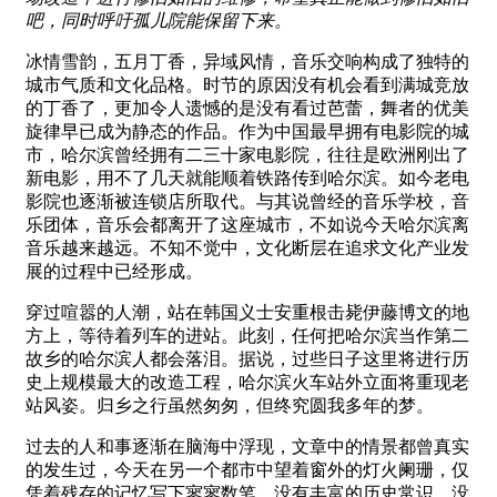
吧，同时呼吁孤儿院能保留下来。
冰情雪韵，五月丁香，异域风情，音乐交响构成了独特的
城市气质和文化品格。时节的原因没有机会看到满城竞放
的丁香了，更加令人遗憾的是没有看过芭蕾，舞者的优美
旋律早已成为静态的作品。作为中国最早拥有电影院的城
市，哈尔滨曾经拥有二三十家电影院，往往是欧洲刚出了
新电影，用不了几天就能顺着铁路传到哈尔滨。如今老电
影院也逐渐被连锁店所取代。与其说曾经的音乐学校，音
乐团体，音乐会都离开了这座城市，不如说今天哈尔滨离
音乐越来越远。不知不觉中，文化断层在追求文化产业发
展的过程中已经形成。
穿过喧嚣的人潮，站在韩国义士安重根击毙伊藤博文的地
方上，等待着列车的进站。此刻，任何把哈尔滨当作第二
故乡的哈尔滨人都会落泪。据说，过些日子这里将进行历
史上规模最大的改造工程，哈尔滨火车站外立面将重现老
站风姿。归乡之行虽然匆匆，但终究圆我多年的梦。
过去的人和事逐渐在脑海中浮现，文章中的情景都曾真实
的发生过，今天在另一个都市中望着窗外的灯火阑珊，仅
凭着残存的记忆写下寥寥数笔，没有丰富的历史常识，没