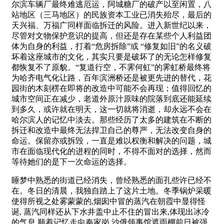
尔滨车辆厂最终难逃厄运，阿城糖厂的破产以至闲置，八
站地区（三马地区）的民族资本工业已消失殆尽，最后的
天兴福、万福广同样面临拆迁的风险。进入新世纪以来，
尽管对文物保护意识的提高，但还是存在某些个人利益团
体为自身的利益，打着“危房拆除”或 “修复如旧”的名义破
坏着这座城市的文化，其实只要是破坏了的无论怎样修复
都恢复不了原貌。“复道行空，不霁何虹”的霁虹桥最终将
为哈齐电气化让路，百年滨洲桥还是被更先进的替代，花
园街的木刻楞在即将的改造中可能不会再现；值得回忆的
城市空间正在减少，老道外原汁原味的院落到底还能延续
到多久，或许就在明天，这一切就将消逝，却永远不会在
哈尔滨人的记忆中淡去。那些经历了太多的建筑在不断的
拆迁和改造中最终无法捍卫自己的尊严，无法改变自身的
命运。保留亦或拆毁，一直是难以权衡和解决的问题，城
市在面临现代化的进程的同时，不得不面对的选择，然而
等待她们的是下一次命运的选择。
睡梦中熟悉的街道已经消失，曾经熟悉的面孔些许已经不
在。冬日的清晨，我独自踏上了这片土地。冬季锅炉采暖
使得所视之处雾蒙蒙的,烟囱中冒的蒸汽在朝霞中显得怪
诞, 蒸汽同样还从下水井盖中止不住的冒出来,体现出冰冷
的气息,顺着记忆走向秦家岗,沙俄领事馆遮雨棚前日被强