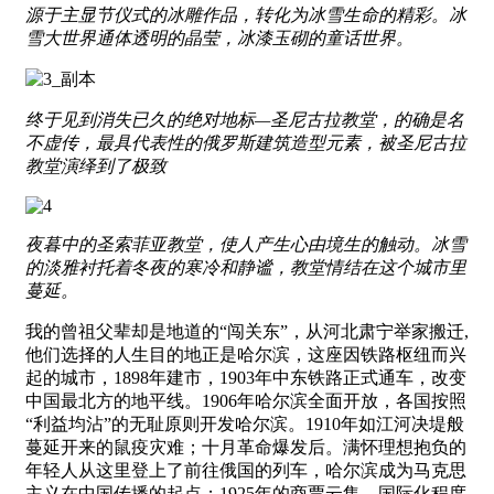
源于主显节仪式的冰雕作品，转化为冰雪生命的精彩。冰
雪大世界通体透明的晶莹，冰漆玉砌的童话世界。
终于见到消失已久的绝对地标—圣尼古拉教堂，的确是名
不虚传，最具代表性的俄罗斯建筑造型元素，被圣尼古拉
教堂演绎到了极致
夜暮中的圣索菲亚教堂，使人产生心由境生的触动。冰雪
的淡雅衬托着冬夜的寒冷和静谧，教堂情结在这个城市里
蔓延。
我的曾祖父辈却是地道的“闯关东”，从河北肃宁举家搬迁,
他们选择的人生目的地正是哈尔滨，这座因铁路枢纽而兴
起的城市，1898年建市，1903年中东铁路正式通车，改变
中国最北方的地平线。1906年哈尔滨全面开放，各国按照
“利益均沾”的无耻原则开发哈尔滨。1910年如江河决堤般
蔓延开来的鼠疫灾难；十月革命爆发后。满怀理想抱负的
年轻人从这里登上了前往俄国的列车，哈尔滨成为马克思
主义在中国传播的起点；1925年的商贾云集，国际化程度