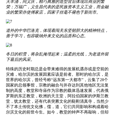
天丰涌，同义庆，精巧典雅的造型背后体现出商业的繁
荣；万福广，义生昌代表的是民族资本主义工业，而金融
业的繁荣亦使傅家店，四家子丝毫不褪色于新街市。
道外的中华巴洛克，体现着闯关东坚韧胆大的精神特点，
善于学习，包容吸纳外来文化的品质和心态。
冬日的积雪，将杂乱掩埋起来；温柔的光线，为老道外留
下最后的风采。
特殊的历史时期总是会带来难得的发展机遇亦或是空前的
灾难，哈尔滨的发展因素应该是前者。那时的哈尔滨，是
世界的哈尔滨，曾经号称“远东第一大都市”，云集了28个
国家的总领事馆，宗教的融合与并存达到其他地区无法复
制的高度，教堂和寺庙作为宗教的载体迅速发展，代表俄
罗斯的东正教堂，欧洲的天主堂，阿拉伯国家的伊斯兰教
堂，犹太教堂，还有代表突厥文化的鞑靼清真寺，当然少
不了本土传统文化佛，儒，道，它们共同影响和构成着哈
尔滨文化的前世今生。如今，教堂的钟声不再敲响，但却