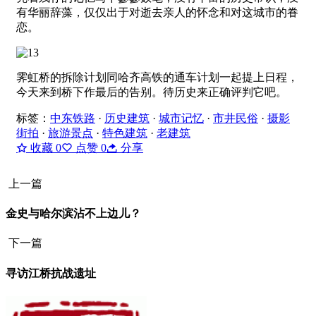
有华丽辞藻，仅仅出于对逝去亲人的怀念和对这城市的眷
恋。
霁虹桥的拆除计划同哈齐高铁的通车计划一起提上日程，
今天来到桥下作最后的告别。待历史来正确评判它吧。
标签：
中东铁路
·
历史建筑
·
城市记忆
·
市井民俗
·
摄影
街拍
·
旅游景点
·
特色建筑
·
老建筑
收藏
0
点赞
0
分享
上一篇
金史与哈尔滨沾不上边儿？
下一篇
寻访江桥抗战遗址