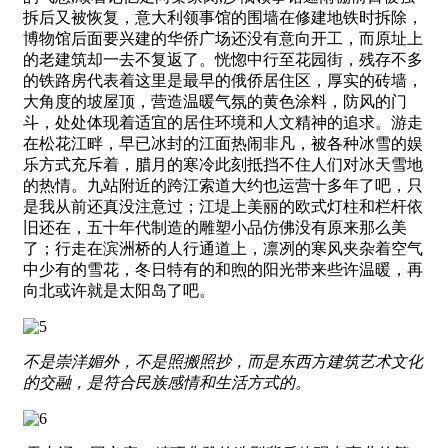
拆后又被恢复，意大利领事馆的围墙在修建地铁时拆除，
博物馆后面要兴建的华侨广场还没有意向开工，而原址上
的老建筑却一去不复返了。恍惚中行至花园街，残存不多
的铁路房代表着这里是最早的俄侨居住区，厚实的砖墙，
大角度的坡屋顶，营造温暖气氛的黄色涂料，防风的门
斗，处处体现着适宜的居住环境和人文精神的追求。游走
在松花江畔，早已冰封的江面热闹非凡，被各种冰雪的娱
乐方式充斥着，腊月的寒冷此刻抵挡不住人们对冰天雪地
的热情。九站附近的跨江索道大约也运营十多年了吧，只
是我从前还真没注意过；江堤上美丽的欧式灯柱和栏杆依
旧还在，五十年代制造的雕塑小品仿佛没有原来那么美
了；行走在滨洲桥的人行通道上，凛冽的寒风夹杂着空气
中少有的雪花，冬日特有的和煦的阳光带来些许温暖，再
向北或许就是太阳岛了吧。
不是崇洋媚外，不是照搬照抄，而是东西方建筑艺术文化
的交融，是符合民族感情和生活方式的。