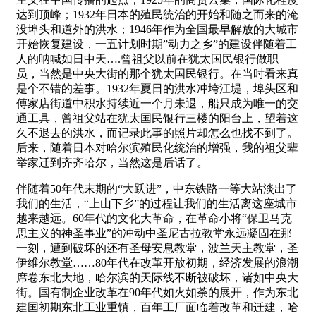
达到顶峰；1932年日本的殖民统治的开始和随之而来的淹
没埠头和道外的洪水；1946年作为全国最早解放的大城市
开始恢复建设，一五计划时期”动力之乡”的建设伴随着工
人的呐喊如日中天….曾祖父以前在犹太国民银行做职
员，当然是中央大街的那个犹太国民银行。在当时看来真
是个不错的差事。1932年夏日的洪水冲垮江堤，埠头区和
傅家店街道中积水持续近一个月未退，船只成为唯一的交
通工具，曾祖父站在犹太国民银行三楼的阳台上，望着这
久不退去的洪水，而记录此事的照片却怎么也找不到了。
后来，随着日本对哈尔滨殖民化统治的增强，我的祖父辈
举家迁到齐齐哈尔，当然这是后话了。
伴随着50年代末期的“大跃进”，中东铁路一等大站淡出了
我们的生活，“上山下乡”的过程让我们的生活离这座城市
越来越远。60年代的文化大革命，在革命小将“保卫马克
思主义的神圣事业”的冲动中圣尼古拉教堂永远凝固在那
一刻，遭到破坏的还有圣母安息教堂，波兰天主教堂，圣
伊维尔教堂……80年代在改革开放初期，经济发展的浪潮
席卷东北大地，哈尔滨的天际线不断被破坏，诸如中央大
街。国有制企业改革在90年代如火如荼的展开，作为东北
建国初期东北工业重镇，百年工厂面临着改革和迁建，哈