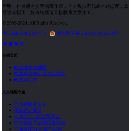
声明：作者拥有文章的著作权，个人观点不代表本站态度，欢
迎读者指正，媒体转载请直接联系文章作者。
© 2009-2024. All Rights Reserved.
黑ICP备16001590号-6
|
黑公网安备 23010302000329号
专题页面
哈尔滨美食地图
中国革命先行者在哈尔滨
哈尔滨往事
人文地理专题
滨州铁路桥专题
领事馆老建筑
一路向北 · 刘文军游记
中东铁路寻迹跨境自驾游
寻秘哈尔滨-高虹作品集