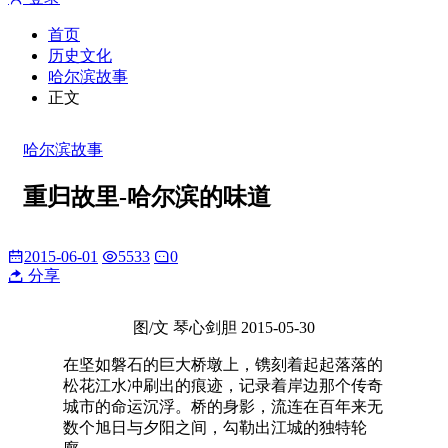
首页
历史文化
哈尔滨故事
正文
哈尔滨故事
重归故里-哈尔滨的味道
2015-06-01
5533
0
分享
图/文 琴心剑胆 2015-05-30
在坚如磐石的巨大桥墩上，镌刻着起起落落的
松花江水冲刷出的痕迹，记录着岸边那个传奇
城市的命运沉浮。桥的身影，流连在百年来无
数个旭日与夕阳之间，勾勒出江城的独特轮