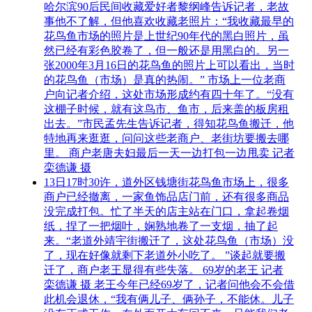
哈尔滨90后民间收藏爱好者黎纲峰告诉记者，老故
事他不了解，但他喜欢收藏老照片：“我收藏最早的
花鸟鱼市场的照片是上世纪90年代的黑白照片，虽
然已经有彩色胶卷了，但一般还是用黑白的。另一
张2000年3月16日的花鸟鱼的照片上可以看出，当时
的花鸟鱼（市场）是真的热闹。” 市场上一位老商
户向记者介绍，这处市场形成约有四十年了。“没有
这棚子时候，就有这鸟市、鱼市，后来盖的板房租
出去。”市民孟先生告诉记者，得知花鸟鱼搬迁，他
特地再来逛逛，问问这些老商户、老街坊要搬去哪
里。 商户老唐夫妇最后一天一边打包一边甩卖 记者
栾德谦 摄
13日17时30许，道外区钱塘街花鸟鱼市场上，很多
商户已经撤离，一家鱼饰品店门前，还有很多商品
没完成打包。忙了半天的店主站在门口，拿起卷烟
纸，捏了一把烟叶，娴熟地卷了一支烟，抽了起
来。“老道外靖宇街搬迁了，这处花鸟鱼（市场）没
了，现在好像就剩下老道外小吃了。 ”谈起就要搬
迁了，商户老王显得有些失落。 69岁的老王 记者
栾德谦 摄 老王今年已经69岁了，记者问他会不会借
此机会退休，“我有俩儿子、俩孙子，不能休。儿子