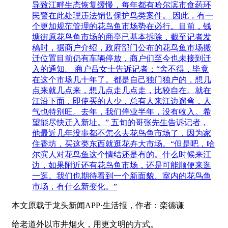
导致江畔生态恢复缓慢，每年都有哈尔滨市食药环
民警在此处理违法销售保护鸟类案件。 因此，有一
个更加规范管理的花鸟鱼市场势在必行。目前，钱
塘街原花鸟鱼市场的商亭已基本拆除，截至记者发
稿时，据商户介绍，政府部门公布的花鸟鱼市场搬
迁位置目前仍有车辆停放，商户们至今也未接到迁
入的通知。 商户吕女士告诉记者：“舍不得，毕竟
在这个市场几十年了。都是自己独门独户的，想几
点来就几点来，想几点走几点走，比较自在。就在
江沿下面，即使买的人少，总有人来江边遛弯，人
气也特别旺。去年，我们停业半年，没有收入。希
望能尽快迁入新址。” 五旬的哥张先生告诉记者，
他最近几年没事都不怎么去花鸟鱼市场了，因为家
住香坊，买这类东西就逛花卉大市场。“但是吧，哈
尔滨人对花鸟鱼这个情结还是有的。什么时候来江
边，如果附近还有花鸟鱼市场，还是可能顺便来逛
一逛。我们也期待看到一个新面貌、室内的花鸟鱼
市场，有什么新变化。”
本文原载于龙头新闻APP·生活报，作者：栾德谦
给老道外以市井烟火，用更文明的方式。