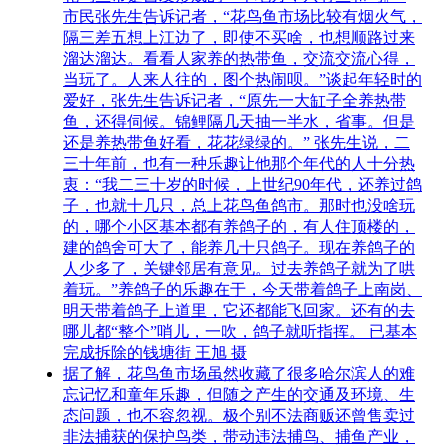
市民张先生告诉记者，“花鸟鱼市场比较有烟火气，
隔三差五想上江边了，即使不买啥，也想顺路过来
溜达溜达。看看人家养的热带鱼，交流交流心得，
当玩了。人来人往的，图个热闹呗。”谈起年轻时的
爱好，张先生告诉记者，“原先一大缸子全养热带
鱼，还得伺候。锦鲤隔几天抽一半水，省事。但是
还是养热带鱼好看，花花绿绿的。” 张先生说，二
三十年前，也有一种乐趣让他那个年代的人十分热
衷：“我二三十岁的时候，上世纪90年代，还养过鸽
子，也就十几只，总上花鸟鱼鸽市。那时也没啥玩
的，哪个小区基本都有养鸽子的，有人住顶楼的，
建的鸽舍可大了，能养几十只鸽子。现在养鸽子的
人少多了，关键邻居有意见。过去养鸽子就为了哄
着玩。”养鸽子的乐趣在于，今天带着鸽子上南岗、
明天带着鸽子上道里，它还都能飞回家。还有的去
哪儿都“整个”哨儿，一吹，鸽子就听指挥。 已基本
完成拆除的钱塘街 王旭 摄
据了解，花鸟鱼市场虽然收藏了很多哈尔滨人的难
忘记忆和童年乐趣，但随之产生的交通及环境、生
态问题，也不容忽视。极个别不法商贩还曾售卖过
非法捕获的保护鸟类，带动违法捕鸟、捕鱼产业，