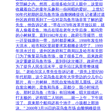
究范畴之内。然而，在很多哈尔滨人眼中，这里却
收藏着自己的童年乐趣和一份闲暇的爱好。 上世纪
90年代初期的花鸟鱼市场 由黎纲峰提供 记者通过道
外区政府联系到了一位对花鸟鱼市场非常了解的梁
先生，他告诉记者，“早在1978年改革开放以前，就
有人偷着卖鱼。地点在现在老年大学后身，船坞旁
的小树林里。直到1982年左右，政府引导规范，统
一迁至钱塘街一带，当时都是摊床。1998年发生特
大洪水，哈市和区里就要求其都搬走清空了。1999
年洪水过后，道外区政府和工商局以及哈市有关部
门为了恢复花鸟鱼市场，做了很多工作。后来政府
决定重建花鸟鱼市场，直到到这次搬迁。政府也是
为了提升人民生活水平，提升沿江风景带整体规
划。” 老哈尔滨人李先生告诉记者，“原先上世纪80
年代初期，这个花鸟鱼在老年大学旁边的少儿中心
那片，有一片树林，市民自发地在那儿晨练，还有
自发出摊的，卖鱼和鸟多，花都少，我小时候总
去。那时花鸟鱼（市场）有旧地摊，唱大鼓戏的，
打太极的，还有唱二人转的……就一上午，下午就
没了。原来那个船坞还有个池子，小孩都上那游
泳。” 2000年3月16日的花鸟鱼市场 由黎纲峰提供