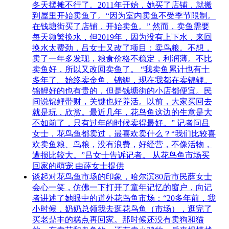
冬天摆摊不行了。2011年开始，她买了店铺，就搬
到屋里开始卖鱼了。“因为室内卖鱼不受季节限制。
在钱塘街买了店铺，开始卖鱼。” 然而，卖鱼需要
每天频繁换水，但2019年，因为没有上下水，来回
换水太费劲，吕女士又改了项目：卖鸟粮。不想，
卖了一年多发现，粮食价格不稳定，利润薄。不比
卖鱼好，所以又改回卖鱼了。 “我卖鱼累计也有十
多年了。始终卖金鱼、锦鲤，现在我都在卖锦鲤。
锦鲤好的也有贵的，但是钱塘街的小店都便宜。民
间说锦鲤带财，关键也好养活。以前，大家买回去
就是玩，欣赏。最近几年，花鸟鱼这边的生意是大
不如前了，只有过年的时候卖得最好。” 记者问吕
女士，花鸟鱼都卖过，最喜欢卖什么？“我们比较喜
欢卖鱼粮、鸟粮，没有浪费，好经营，不像活物，
遭损比较大。”吕女士告诉记者。 从花鸟鱼市场买
回家的萌宠 由薛女士提供
谈起对花鸟鱼市场的印象，哈尔滨80后市民薛女士
会心一笑，仿佛一下打开了童年记忆的窗户，向记
者讲述了她眼中的道外花鸟鱼市场：“20多年前，我
小时候，奶奶总领我去逛花鸟鱼（市场），逛完了
买老鼎丰的糕点再回家。那时候还没有卖狗和猫