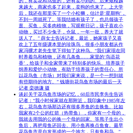
的，有卖花和鸟鱼的，还有卖小鸡的。后来规模越
来越大，商家也多了起来，卖狗的也来了。上大学
后，我还在那里买了一个小松狮，估计是‘星期狗’，
不到一周就死了。等我结婚有孩子了，也总领孩子
逛、买鱼，买多肉植物，写观察日记，孩子喜欢小
动物，买过不少兔子，仓鼠，一年一批，养大了就
送人了。” 薛女士告诉记者，最近，她家孩子又喜
欢上了五年级课本里的珍珠鸟，很多小朋友都从作
家冯骥才老先生笔下得知了这种鸟。“我们家现在同
时养着鸟和植物，还有几条鱼……家里的‘鸟语花
香’，给孩子和全家带来了特别多的快乐。培养孩子
饲养和爱护小动物，有助于培养孩子的责任心。所
以花鸟鱼（市场）对我们家来说，是一个一想到就
有些期待的地方。” 钱塘街花鸟鱼市场的最后一天
记者 栾德谦 摄
谈起关于花鸟鱼市场的记忆，60后市民李先生告诉
记者：“我小时候家就在那附近，我印象中1985年左
右，花鸟鱼市场那边还有很多养鱼的去换鱼。比如
我家有2个公的红箭（热带鱼），你家有一个母的，
我就去用我的公的换一个母的回家。等甩子生出小
鱼后，再把母鱼还回去。用小鱼再换点鱼食。最早
花鸟鱼市是自发形成的一个地方，只有鱼和鸟。”