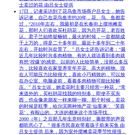
士卖过的花 由吕女士提供
17日，记者采访到了花鸟鱼市场商户吕女士，她告
诉记者，自己在花鸟鱼市约20年，花、鸟、鱼都卖
过，“2010年左右，我最初是在长春街上摆地摊卖
花，那时人们喜欢买杜鹃花，因为总开花，老百姓
认。君子兰始终挺畅销，最火的时候，一盆都能成
千上万的，得是二十多年前。最近十多年到二十年
左右，开始时兴盆景了。” 吕女士还告诉记者：“最
近几年比较时兴多肉植物。有的人就说看到多肉就
有想‘捏爆’的感觉。以前的人比较简单，没那么多压
力，比较喜欢在家里养常年开花、高大的植物。现
在人可能压力比较很大，喜欢小巧精致的，可以放
在办公室、电脑桌前，看着多肉植物可能比较解
压。” 吕女士说，她卖花时主要只经营一种花，“常
来道外的，买杜鹃花找我的特别多，即使不买东
西，也会像老朋友一样来聊一聊。那个时候，卖花
的时候是旺季，哈尔滨两种地产花‘仙客来’、‘芙蓉
花’，有鞍山的、大连的都来这个市场寻找。
2000（年）之后那几年生意特别好，撕胶带的声音
都听恶心了。” 很多市民喜欢带着孩子前来买鱼 由
吕女士提供 后来，因为室外摆摊卖花季节性很强，