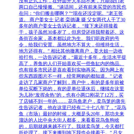
没有正式工作，在外面开大车回不来，只能我们老
两口自己慢慢搬。”谈话间，还有前来买货的市民也
在问：“你们搬去哪啊？”“现在还没定呢。”老王答
道。 商户姜女士 记者 栾德谦 摄 父女两代人干了30
多年的商户姜女士告诉记者， “接下来还得接着
干，孩子虽然30多岁了，但房贷还得我帮着还。这
条街百余家，基本都以此为生。我们听政府的号
令，给我们安置。虽然地方不算大，但维持生活，
地方还得有。” 相比其他撤离商户，姜大姐一边收
拾打包，一边告诉记者，“最近十多年，生活水平提
高了，养鱼的人们开始喜欢买一些鱼缸内的饰品。
也有很多市民还是喜欢看到实物再买。因为网上有
些东西跟图片不一样，经常网购的都知道。” 记者
走访了几家商户了解到，商户中，有的是多年前被
单位买断下岗的，有的是单位退休后，继续在这里
为儿孙“发挥余热”的，也有小两口刚花了12万，买
了店铺不到一年的…… 花鸟鱼老户，卖鸟笼的唐先
生告诉记者，他在这里已经有二十七八年了，“花鸟
鱼（市场）最好的时候，大概是头20年，那功夫来
溜达的人比中央大街人都多，来看看花鸟鱼狗啥
的，后期就越来越不行了。我就卖鸟笼，今天都打
折处理了。接下来搬到地下我也会接着干。” 吕女