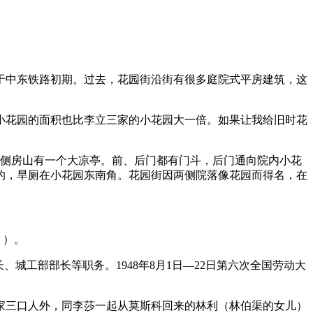
于中东铁路初期。过去，花园街沿街有很多庭院式平房建筑，这
小花园的面积也比李立三家的小花园大一倍。如果让我给旧时花
东侧房山有一个大凉亭。前、后门都有门斗，后门通向院内小花
就的，旱厕在小花园东南角。花园街因两侧院落像花园而得名，在
》）。
城工部部长等职务。1948年8月1日—22日第六次全国劳动大
一家三口人外，同李莎一起从莫斯科回来的林利（林伯渠的女儿）