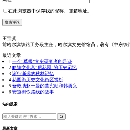
在此浏览器中保存我的昵称、邮箱地址。
王宝滨
前哈尔滨铁路工务段主任，哈尔滨文史馆馆员，著有《中东铁路旧事散
最近文章
1
一个“草根”文史研究者的足迹
2
哈铁文化宫“后花园”的历史记忆
3
渐行渐远的秋林记忆
4
花园街历史文化街区赏析
5
营救助赵一曼的董宪勋和韩勇义
6
安道街铁路线的故事
站内搜索
最新文章