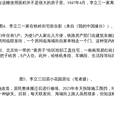
这幢使用面积并不是很大的房子里。1947年4月，李立三一家
图4、李立三一家在铁岭街宅前合影（来自《我的中国缘分》）
63年住有5户。为使5户人家出入方便，铁路房产部门在建筑东
间临联发街，一个房间临海城街自家单独走一个门。这种室内格局
城街、北京街一带的 “黄房子”街区给职工盖住宅，一栋栋简易红
拐把子砖房，8户入住。此外，哈铁机务段、车辆段、生活段等站
图5、李立三旧居小花园原址（笔者摄）。
实施改造，居民整体搬迁后进行修缮。2023年冬天拆除施工围挡
一种缺失。目前，每天联发街、海城街上路人虽然很多，但知这