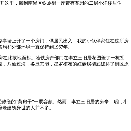
离开这里，搬到南岗区铁岭街一座带有花园的二层小洋楼居住
。
侧凉亭墙上开了一个房门，供居民出入。我的小伙伴家住在这所房
和外部环境一直保持到1967年。
砖房在此拔地而起。哈铁房产部门在李立三旧居花园盖了一栋拐
段，八仙过海，各显其能，星罗棋布的红砖房彻底破坏了街区原
，经修缮的“黄房子”一展容颜。然而，李立三旧居的凉亭、后门斗
幢老建筑身世的人并不多。