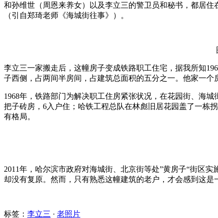
和孙维世（周恩来养女）以及李立三的警卫员和秘书，都居住在
（引自郑琦老师《海城街往事》）。
李立三一家搬走后，这幢房子变成铁路职工住宅，据我所知19
子西侧，占两间半房间，占建筑总面积的五分之一。他家一个房
1968年，铁路部门为解决职工住房紧张状况，在花园街、海
把子砖房，6入户住；哈铁工程总队在林彪旧居花园盖了一栋
有格局。
2011年，哈尔滨市政府对海城街、北京街等处”黄房子“街区
却没有复原。然而，只有熟悉这幢建筑的老户，才会感到这是
标签：
李立三
·
老照片