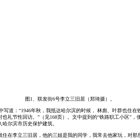
图1、联发街6号李立三旧居（郑琦摄）。
中写道：“1946年秋，我抵达哈尔滨的时候， 林彪、叶群也住
也礼节性回访。”（见168页）。文中提到的“铁路职工小区”，
入哈尔滨市历史保护建筑。
就住在李立三旧居，他的三姐是我的同学，我常去他家玩，对那