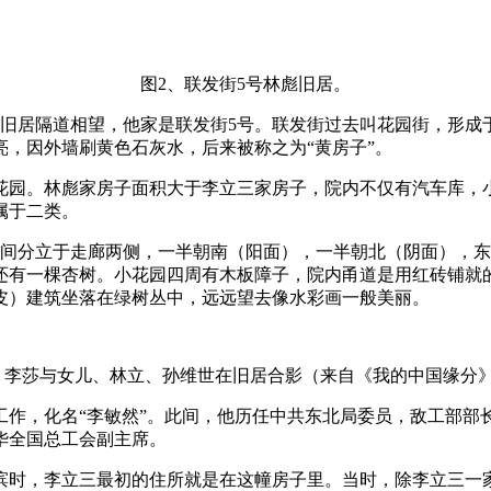
图2、联发街5号林彪旧居。
彪旧居隔道相望，他家是联发街5号。联发街过去叫花园街，形成
，因外墙刷黄色石灰水，后来被称之为“黄房子”。
花园。林彪家房子面积大于李立三家房子，院内不仅有汽车库，
属于二类。
房间分立于走廊两侧，一半朝南（阳面），一半朝北（阴面），
，还有一棵杏树。小花园四周有木板障子，院内甬道是用红砖铺
皮）建筑坐落在绿树丛中，远远望去像水彩画一般美丽。
、李莎与女儿、林立、孙维世在旧居合影（来自《我的中国缘分
工作，化名“李敏然”。此间，他历任中共东北局委员，敌工部部长、
华全国总工会副主席。
尔滨时，李立三最初的住所就是在这幢房子里。当时，除李立三