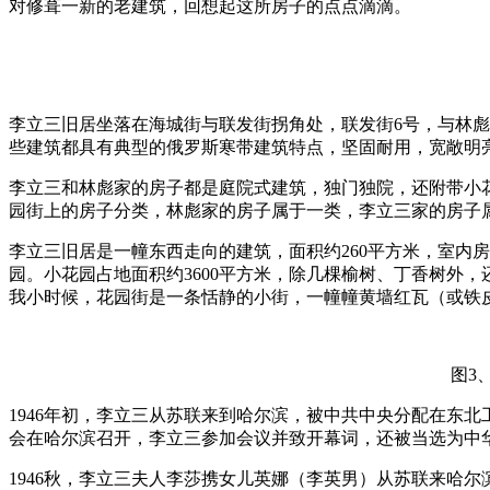
对修葺一新的老建筑，回想起这所房子的点点滴滴。
李立三旧居坐落在海城街与联发街拐角处，联发街6号，与林
些建筑都具有典型的俄罗斯寒带建筑特点，坚固耐用，宽敞明亮
李立三和林彪家的房子都是庭院式建筑，独门独院，还附带小
园街上的房子分类，林彪家的房子属于一类，李立三家的房子
李立三旧居是一幢东西走向的建筑，面积约260平方米，室内
园。小花园占地面积约3600平方米，除几棵榆树、丁香树外
我小时候，花园街是一条恬静的小街，一幢幢黄墙红瓦（或铁
图3
1946年初，李立三从苏联来到哈尔滨，被中共中央分配在东北
会在哈尔滨召开，李立三参加会议并致开幕词，还被当选为中
1946秋，李立三夫人李莎携女儿英娜（李英男）从苏联来哈