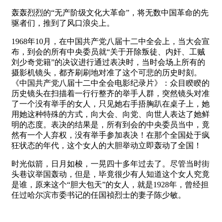
轰轰烈烈的“无产阶级文化大革命”，将无数中国革命的先
驱者们，推到了风口浪尖上。
1968年10月，在中国共产党八届十二中全会上，当大会宣
布，到会的所有中央委员就“关于开除叛徒、内奸、工贼
刘少奇党籍”的决议进行通过表决时，当时会场上所有的
摄影机镜头，都齐刷刷地对准了这个可悲的历史时刻。
《中国共产党八届十二中全会电影纪录片》：众目睽睽的
历史镜头在扫描着一行行整齐的举手人群，突然镜头对准
了一个没有举手的女人，只见她右手捂胸趴在桌子上，她
用她这种特殊的方式，向大会、向党、向世人表达了她鲜
明的态度。表决的结果是，所有到会的中央委员当中，竟
然有一个人弃权，没有举手参加表决！在那个全国处于疯
狂状态的年代，这个女人的大胆举动立即轰动了全国！
时光似箭，日月如梭，一晃四十多年过去了。尽管当时街
头巷议举国轰动，但是，毕竟很少有人知道这个女人究竟
是谁，原来这个“胆大包天”的女人，就是1928年，曾经担
任过哈尔滨市委书记的任国祯烈士的妻子陈少敏。