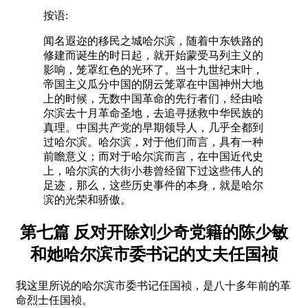
按语:
闻名遐迩的移民之城哈尔滨，随着中东铁路的
修建而诞生的时日起，就开始蒙受马列主义的
影响，笼罩红色的光环了。当十九世纪末叶，
帝国主义瓜分中国的阴云笼罩在中国神州大地
上的时候，无数中国革命的先行者们，经由哈
尔滨去十月革命圣地，去追寻拯救中华民族的
真理。中国共产党的早期领导人，几乎全都到
过哈尔滨。哈尔滨，对于他们而言，具有一种
前瞻意义；而对于哈尔滨而言，在中国近代史
上，哈尔滨的大街小巷曾经留下过这些伟人的
足迹，那么，这些历史事件的本身，就是哈尔
滨的光荣和骄傲。
第七篇 反对开除刘少奇党籍的陈少敏
和她哈尔滨市委书记的丈夫任国祯
我这里所说的哈尔滨市委书记任国祯，是八十多年前的革
命烈士任国祯。