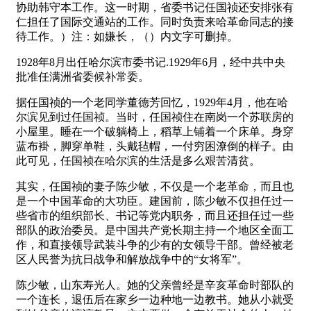
协助韩守本工作。这一时期，省委书记任国祯还安排张有
仁担任了国际交通站的工作。同时负责来哈革命同志的接
待工作。）注：如嫌长，（）内文字可删掉。
1928年8月出任哈尔滨市委书记.1929年6月，经中共中央
批准任满洲省委候补常委。
据任国祯的一个老同学董德芳回忆，1929年4月，他在哈
尔滨见到过任国祯。当时，任国祯住在南岗一个苏联房的
小屋里。睡在一个破躺椅上，稻草上铺着一个床单。身穿
蓝布褂，脚穿单鞋，头戴毡帽，一付穷困潦倒的样子。由
此可见，任国祯在哈尔滨的生活是多么艰苦清贫。
其实，任国祯的妻子陈少敏，不仅是一个老革命，而且也
是一个中国革命的大功臣。建国前，陈少敏不仅担任过一
些省市的组织部长、书记等党内职务，而且还担任过一些
部队的政治委员。是中国共产党长期主持一个地区全面工
作，和直接领导武装斗争的少有的女领导干部。曾经被老
区人民誉为抗日战争和解放战争中的“女将军”。
陈少敏，山东寿光人。她的父亲曾经是辛亥革命时部队的
一个连长，退伍后在家乡一边种地一边教书。她从小就受