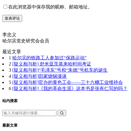
在此浏览器中保存我的昵称、邮箱地址。
李忠义
哈尔滨党史研究会会员
最近文章
1
哈尔滨的铁路工人参加过“保路运动”
2
[疑义相与析] 舒米亚茨基来哈时间考证
3
[疑义相与析]“毛泽东”号和“朱德”号机车的诞生
4
[疑义相与析]田家烧锅漫谈
5
[疑义相与析]官办的黄色工会——三十六棚工业维持会
6
[疑义相与析]《我的革命生涯》这本书是张有仁写的吗？
站内搜索
最新文章