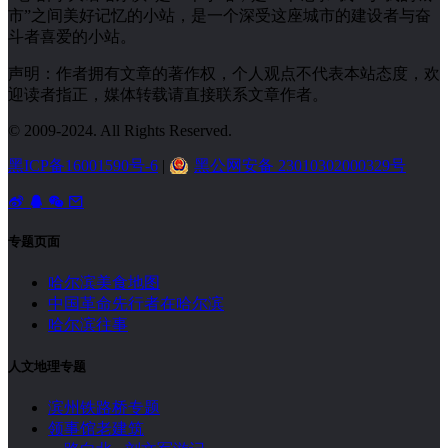
市”之间美好记忆的小站，是一个深受这座城市的建设者与奋
斗者喜爱的小站。
声明：作者拥有文章的著作权，个人观点不代表本站态度，欢
迎读者指正，媒体转载请直接联系文章作者。
© 2009-2024. All Rights Reserved.
黑ICP备16001590号-6
|
黑公网安备 23010302000329号
专题页面
哈尔滨美食地图
中国革命先行者在哈尔滨
哈尔滨往事
人文地理专题
滨州铁路桥专题
领事馆老建筑