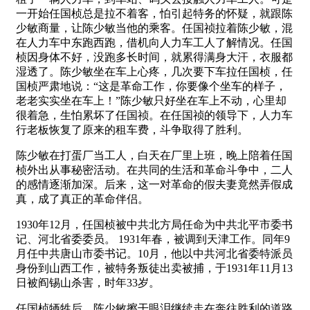
一开始任国桢总是拉不着客，怕引起特务的怀疑，就跟陈
少敏商量，让陈少敏当他的乘客。任国祯拉着陈少敏，混
在人力车中东跑西跑，借机向人力车工人了解情况。任国
桢因身体不好，没跑多长时间，就累得满身大汗，衣服都
湿透了。陈少敏坐在车上心疼，几次要下车拉任国桢，任
国桢严肃地说：“这是革命工作，你要像个坐车的样子，
老老实实坐在车上！”陈少敏只好坐在车上不动，心里却
很着急，生怕累坏了任国祯。在任国祯的领导下，人力车
行老板恢复了原来的租车费，斗争取得了胜利。
陈少敏在打蛋厂当工人，白天在厂里上班，晚上陪着任国
桢外出从事秘密活动。在共同的生活和革命斗争中，二人
的感情逐渐加深。后来，这一对革命的假夫妻竟然弄假成
真，成了真正的革命伴侣。
1930年12月，任国桢被中共北方局任命为中共北平市委书
记、河北省委委员。 1931年春，被调到天津工作。同年9
月任中共唐山市委书记。10月，他以中共河北省委特派员
身份到山西工作，被特务叛徒出卖被捕，于1931年11月13
日被阎锡山杀害，时年33岁。
任国桢牺牲后，陈少敏擦干眼泪继续走在奔往胜利的道路