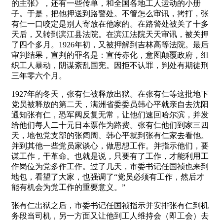
的主张》，还有一些传单，和全国各地工人运动的小册
子。于是，把他押送到路警处。不管怎么审讯，拷打，张
有仁一口咬定是别人寄放在他家的。在路警处被关了十多
天后，又转到滨江县法院。在滨江法院天天审讯，被关押
了四个多月。1926年初，又被押解到吉林高等法院。最后
审判结果，宣判的罪名是：宣传赤化，意图颠覆政府，组
织工人暴动，阴谋紊乱国宪。因拒不认罪，判处有期徒刑
三年零六个月。
1927年的冬天，张有仁被释放出狱。在张有仁等这批地下
党员被释放的第二天，满洲省委委员韩心平就亲自去沈阳
通知张有仁，恐军阀反复无常，让他们速回哈尔滨，并发
给他们每人二十元日本票作为路费。张有仁他们到家三四
天，地包党支部的张阔周、韩心平就到张有仁家去看他。
并到其他一些党员家谈心，做思想工作。并指示他们，要
谋工作，干革命。也就是说，只要有了工作，才能利用工
作岗位为党多作工作。过了几天，市委书记任国祯也来到
地包，看望了大家，也强调了“党员必须有工作，然后才
能有机会为党工作的重要意义。”
张有仁出狱之后，市委书记任国祯指示并安排张有仁到机
务段当司机，另一方面又让他到工人维持会（即工会）去