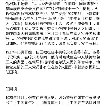
伪档案中记载：“……经严密搜查，在陈晦生同屋查获中
华民族自决会会员任国祯”判处任国祯十一个月徒刑，从
哈尔滨押解吉林监狱关押。第二次是1927年5月，«盛京时
报»民国十六年八月二十七日第四版：“本年五月初旬，奉
天（沈阳）制麻会社有中国职工六百多名同盟会罢工，事
后始知出于奉天支部执行委员会任国祯等数人之阴谋，于
是即由奉天附属地警署于六月二十九日在奉天将任国祯逮
捕……”任国祯两次在狱中都宁死不屈，对敌人的审讯守
口如瓶。他机智地化解了危险，因查无实据，安全获释。
1927年10月开始，任国祯担任中共哈尔滨县委书记、市委
书记职务。在哈尔滨期间，他有时候就住在中东铁路地包
工人的家里，在领导和指挥着哈尔滨人民的革命斗争。地
包党支部的工人党员张有仁在他的«履历»中就多次提到过
任国祯。
任国祯
1925年11月，张有仁被捕入狱。因为警察在张有仁家里搜
出了《中国青年》、《向导周刊》、《中国共产党对时局