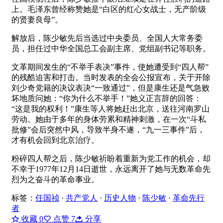
上。毛泽东曾经称赞她是“白区的红心女战士，无产阶级
的贤妻良母”。
解放后，陈少敏先后当选过中央委员、全国人大常务委
员，担任过中华全国总工会副主席、党组副书记等职务。
文革期间发生的“不举手表决”事件，使她遭受到“四人帮”
的残酷迫害和打击。当时发表的全会公报宣布，关于开除
刘少奇党籍的决议表决“一致通过”，但是康生还是气急败
坏地质问她：“你为什么不举手！”她义正言辞的回答：
“这是我的权利！”康生等人将她赶出北京，送往河南罗山
劳动。她由于多年的身体劳累和精神刺激，在一次“斗私
批修”会后突然中风，导致半身不遂，“九一三事件”后，
才有机会回到北京治疗。
粉碎四人帮之后，陈少敏祈盼着重新为党工作的机会，却
不幸于1977年12月14日逝世，永远离开了她与无数革命先
烈为之奋斗的革命事业。
标签：
任国祯
·
共产党人
·
历史人物
·
陈少敏
·
革命先行
者
收藏
0
点赞
7
分享