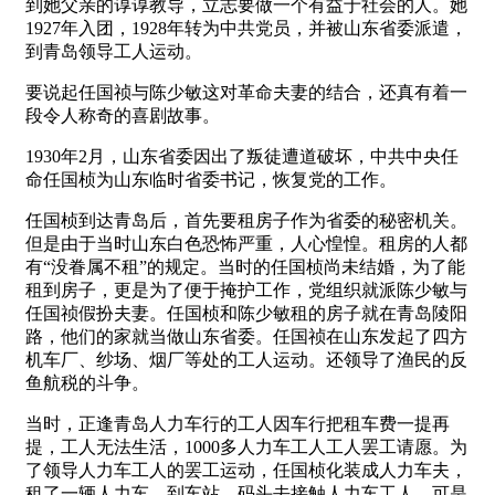
到她父亲的谆谆教导，立志要做一个有益于社会的人。她
1927年入团，1928年转为中共党员，并被山东省委派遣，
到青岛领导工人运动。
要说起任国祯与陈少敏这对革命夫妻的结合，还真有着一
段令人称奇的喜剧故事。
1930年2月，山东省委因出了叛徒遭道破坏，中共中央任
命任国桢为山东临时省委书记，恢复党的工作。
任国桢到达青岛后，首先要租房子作为省委的秘密机关。
但是由于当时山东白色恐怖严重，人心惶惶。租房的人都
有“没眷属不租”的规定。当时的任国桢尚未结婚，为了能
租到房子，更是为了便于掩护工作，党组织就派陈少敏与
任国祯假扮夫妻。任国桢和陈少敏租的房子就在青岛陵阳
路，他们的家就当做山东省委。任国祯在山东发起了四方
机车厂、纱场、烟厂等处的工人运动。还领导了渔民的反
鱼航税的斗争。
当时，正逢青岛人力车行的工人因车行把租车费一提再
提，工人无法生活，1000多人力车工人工人罢工请愿。为
了领导人力车工人的罢工运动，任国桢化装成人力车夫，
租了一辆人力车，到车站、码头去接触人力车工人。可是