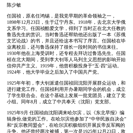
陈少敏
任国祯，原名任鸿锡，是我党早期的革命领袖之一，
1898年12月23日，生于辽宁丹东。1918年，去北京大学俄
文系学习。任国祯酷爱文学，得到了当时正在北大任教的
鲁迅先生的赏识。当时鲁迅还帮助他还出版了一本《苏俄
文艺论战》的书，并且还给这本书写了序言。任国桢在毕
业离校后，还与鲁迅保持了很长一段时间的书信来往。
1930年他在上海受训时，还专程去拜访过鲁迅先生。任国
桢在北大期间，受到李大钊等人马列主义思想的影响开始
信仰共产主义。1919年，他曾积极投身于“五·四”运动。
1924年，他大学毕业之后加入了中国共产党。
1925年年初，李大钊派遣任国祯回沈阳开展群众运动，和
进行建党工作。任国祯利用开办暑期同学会的机会，成立
了学生联合会。在这个基础上发展一批党团员，建立了党
小组。同年8月，成立了中共奉天（沈阳）党支部。
1925年9月 任国祯由沈阳调来哈尔滨，以《东北早报》编
辑身份,做党的工作。在哈尔滨他参加了“中华民族自决会”
和“反宗教同盟会”，在哈尔滨积极组织开展反帝反军阀的
斗争。他还曾经两次被捕，第一次是1925年12月23日，敌