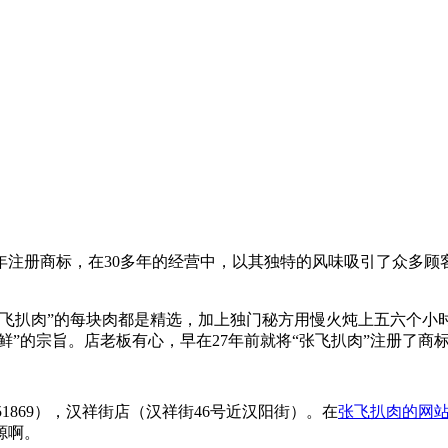
4年注册商标，在30多年的经营中，以其独特的风味吸引了众多顾
张飞扒肉”的每块肉都是精选，加上独门秘方用慢火炖上五六个小
、鲜”的宗旨。店老板有心，早在27年前就将“张飞扒肉”注册了
051869）‎，汉祥街店（汉祥街46号近汉阳街）。在
张飞扒肉的网
源啊。