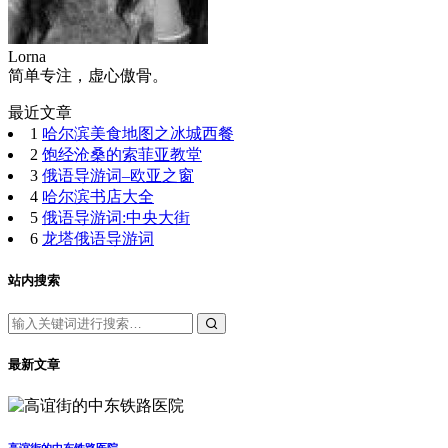
Lorna
简单专注，虚心傲骨。
最近文章
1
哈尔滨美食地图之冰城西餐
2
饱经沧桑的索菲亚教堂
3
俄语导游词–欧亚之窗
4
哈尔滨书店大全
5
俄语导游词:中央大街
6
龙塔俄语导游词
站内搜索
最新文章
高谊街的中东铁路医院