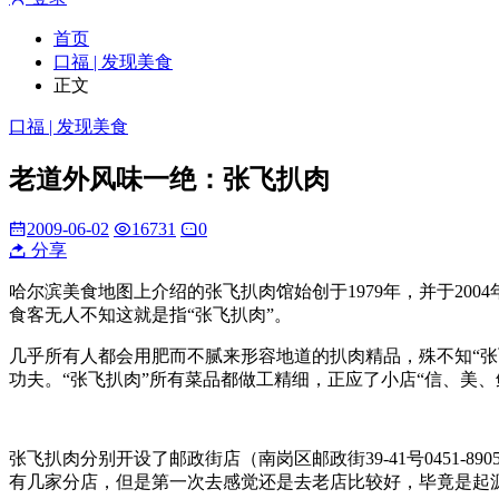
首页
口福 | 发现美食
正文
口福 | 发现美食
老道外风味一绝：张飞扒肉
2009-06-02
16731
0
分享
哈尔滨美食地图上介绍的张飞扒肉馆始创于1979年，并于200
食客
无人不知这就是指“张飞扒肉”
。
几乎所有人都会用肥而不腻来形容地道的扒肉精品，殊不知“
功夫。“张飞扒肉”所有菜品都做工精细，正应了小店“信、美
张飞扒肉分别开设了邮政街店（南岗区邮政街39-41号0451-89
有几家分店，但是第一次去感觉还是去老店比较好，毕竟是起