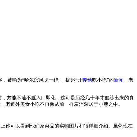
客，被喻为“哈尔滨风味一绝”，提起“开
奔驰
吃小吃”的
新闻
，老
时，方能不油不腻入口即化，这可是历经几十年才磨练出来的真
商标，老道外美食小吃不再像从前一样羞涩深居于小巷之中。
站
上你可以看到他们家菜品的实物图片和很详细介绍。虽然现在