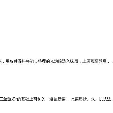
鸡，用各种香料将初步整理的光鸡腌透入味后，上屉蒸至酥烂， 
三丝鱼翅”的基础上研制的一道创新菜。 此菜用炒、汆、扒技法 