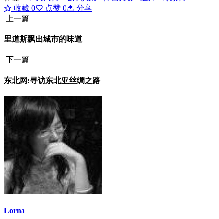
收藏
0
点赞
0
分享
上一篇
里道斯飘出城市的味道
下一篇
东北网:寻访东北亚丝绸之路
Lorna