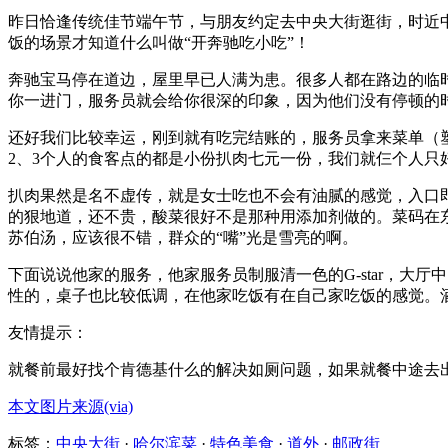
昨日恰逢传统佳节端午节，与朋友约定去中央大街逛街，时近
饭的场景才知道什么叫做“开奔驰吃小吃”！
奔驰宝马停在道边，屋里早已人满为患。很多人都在路边的临
你一进门，服务员就会给你很深的印象，因为他们没有停顿的时候
还好我们比较幸运，刚到就有吃完结账的，服务员拿来菜单（
2、3个人的食客点的都是小份扒肉七元一份，我们就仨个人只
扒肉果然是名不虚传，就是女士吃也不会有油腻的感觉，入口
的狠地道，还不贵，酸菜很好不是那种用添加剂做的。菜码在
苏伯汤，应该很不错，群众的“嘴”光是雪亮的啊。
下面说说他家的服务，他家服务员制服清一色的G-star，
性的，桌子也比较低调，在他家吃饭有在自己家吃饭的感觉。
友情提示：
就餐前最好找个肯德基什么的解决如厕问题，如果就餐中途去
本文图片来源(via)
标签：
中央大街
·
哈尔滨菜
·
特色美食
·
道外
·
邮政街