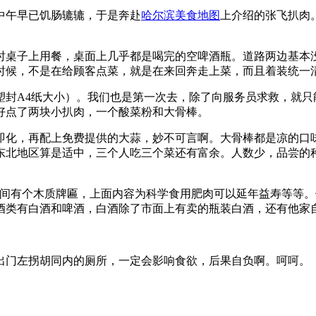
中午早已饥肠辘辘，于是奔赴
哈尔滨美食地图
上介绍的张飞扒肉
时桌子上用餐，桌面上几乎都是喝完的空啤酒瓶。道路两边基本
，不是在给顾客点菜，就是在来回奔走上菜，而且着装统一清一色
塑封A4纸大小）。我们也是第一次去，除了向服务员求救，就只
好点了两块小扒肉，一个酸菜粉和大骨棒。
即化，再配上免费提供的大蒜，妙不可言啊。大骨棒都是凉的口
东北地区算是适中，三个人吃三个菜还有富余。人数少，品尝的
大厅中间有个木质牌匾，上面内容为科学食用肥肉可以延年益寿等
酒类有白酒和啤酒，白酒除了市面上有卖的瓶装白酒，还有他家
出门左拐胡同内的厕所，一定会影响食欲，后果自负啊。呵呵。