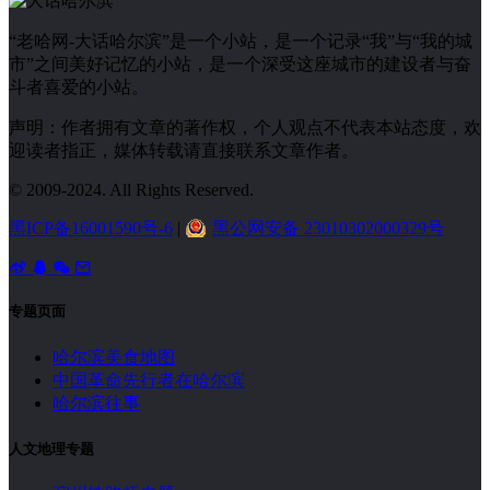
“老哈网-大话哈尔滨”是一个小站，是一个记录“我”与“我的城
市”之间美好记忆的小站，是一个深受这座城市的建设者与奋
斗者喜爱的小站。
声明：作者拥有文章的著作权，个人观点不代表本站态度，欢
迎读者指正，媒体转载请直接联系文章作者。
© 2009-2024. All Rights Reserved.
黑ICP备16001590号-6
|
黑公网安备 23010302000329号
专题页面
哈尔滨美食地图
中国革命先行者在哈尔滨
哈尔滨往事
人文地理专题