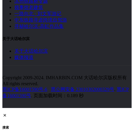
滨州铁路桥专题
领事馆老建筑
一路向北 · 刘文军游记
中东铁路寻迹跨境自驾游
寻秘哈尔滨-高虹作品集
关于大话哈尔滨
关于大话哈尔滨
媒体报道
Copyright 2009-2024. IMHARBIN.COM 大话哈尔滨版权所有
All rights reserved.
黑ICP备16001590号-6
黑公网安备 23010302000329号
.
黑ICP
备16001590号
. 页面加载时间：0.189 秒
搜索