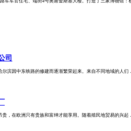
护路军军官住宅、端街4号奥谢金斯基大楼。打造了三家博物馆：
限公司
，哈尔滨因中东铁路的修建而逐渐繁荣起来。来自不同地域的人们 
厂
昂贵，在欧洲只有贵族和富绅才能享用。随着殖民地贸易的兴起 