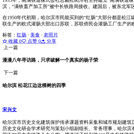
1935年，南满铁道株式会社总裁松岗洋右主持建立“南满铁道
滨，“满铁畜产加工所”被中长铁路局接收。建国后，被东北军
在1950年代初期，哈尔滨市民能买到的“红肠”大部分都是
联生产的欧式灌肠大部出口苏联，苏联侨民会灌肠工厂生产的
标签：
红肠
·
美食
·
老照片
收藏
0
点赞
0
分享
上一篇
漫漫八年寻访路，只求破解一个真实的杨子荣
下一篇
哈尔滨 松花江边这棵树的四季
宋兴文
哈尔滨市历史文化建筑保护传承课题资料采集和城市规划建筑
历史文化研会学术研究与策划小组副组长、常务理事，哈尔滨