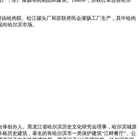
投产，生产灌肠等肉制品和罐头。1946年，苏联红军进驻哈尔
主要由哈肉联、松江罐头厂和苏联侨民会灌肠工厂生产，其中哈肉
面向哈尔滨市场。
合体创办人。黑龙江省哈尔滨历史文化研究会理事，哈尔滨城源
栋历史建筑，著名的有哈尔滨市一类保护建筑“江畔餐厅”、公