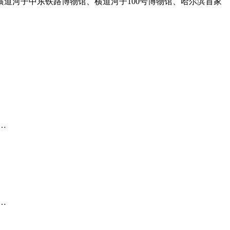
横道河子中东铁路博物馆、横道河子100号博物馆、哈尔滨首家
…
…