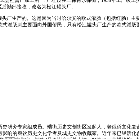
株式会社畜产加工所”，厂址设在三棵树东棵街，1938年工厂竣工
区后勤部接收，改名为松江罐头厂。
松江罐头厂生产的。这是因为当时哈尔滨的欧式灌肠（包括红肠）
欧式灌肠则主要面向外国侨民，只有松江罐头厂生产的欧式灌肠
历史研究专家组成员。端街历史文创街区发起人，老俄侨文化复
有影响的餐饮历史文化学者及城史文物收藏家。近年来已经活化多