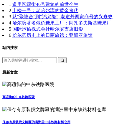
1
道里区端街46号建筑的前世今生
2
十楼一号：老哈尔滨的黄金食代
3
从“聚隆合”到“鸿兴隆”, 老道外两家商号的兴衰史
4
哈尔滨著名俄侨糖果工厂：阿扎多夫斯基糖果厂
5
国际运输株式会社哈尔滨支店旧影
6
哈尔滨历史上的日商旅馆：亚细亚旅馆
站内搜索
最新文章
高谊街的中东铁路医院
保存有原装俄文牌匾的满洲里中东铁路材料仓库