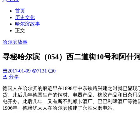
首页
历史文化
哈尔滨故事
正文
哈尔滨故事
寻秘哈尔滨（054）西二道街10号和阿什
2017-01-09
7131
0
分享
德国人在哈尔滨的痕迹早在1898年中东铁路兴建之时就已显
货。此后几年德国生产的钢材、电器产品、橡胶产品和日杂用品
屯开办。此后几年，又有斯不列颠卡酒厂、巴巴利啤酒厂等德
1906年，德籍犹太人在哈尔滨修建了永胜火磨电站。