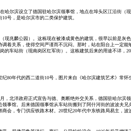
日德国在哈尔滨设立了德国驻哈尔滨领事馆，地点在埠头区江沿街
10号，是哈尔滨市的二类保护建筑。
园（现兆麟公园）。这栋现在被漆成黄色的建筑，很早以前是灰
协调着关系，使得空间严谨而不沉闷。那时，站在阳台上一定能
家岗的车站街（现南岗区红军街）。这栋建筑后来的用途不详，2
0世纪80年代的西二道街10号，图片来自《哈尔滨建筑艺术》常怀
3月，北洋政府正式宣告与德、奥断绝外交关系，德国驻哈尔滨领
为总领事馆。后来德国领事馆从车站街搬到了阿什河街的波波夫兄
兄弟商会，专门供应铁路木材。20世纪20年代中东铁路局易主，