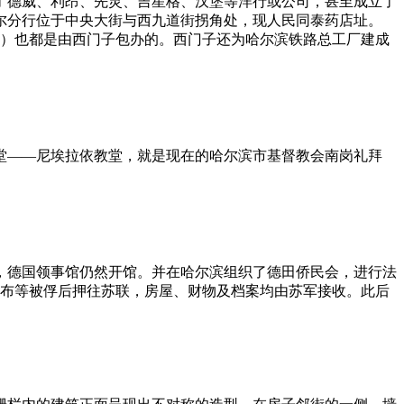
添了德威、利昂、先灵、吉星格、汉堡等洋行或公司，甚至成立了
尔分行位于中央大街与西九道街拐角处，现人民同泰药店址。
摩电）也都是由西门子包办的。西门子还为哈尔滨铁路总工厂建成
教堂——尼埃拉依教堂，就是现在的哈尔滨市基督教会南岗礼拜
滨后，德国领事馆仍然开馆。并在哈尔滨组织了德田侨民会，进行法
查布等被俘后押往苏联，房屋、财物及档案均由苏军接收。此后