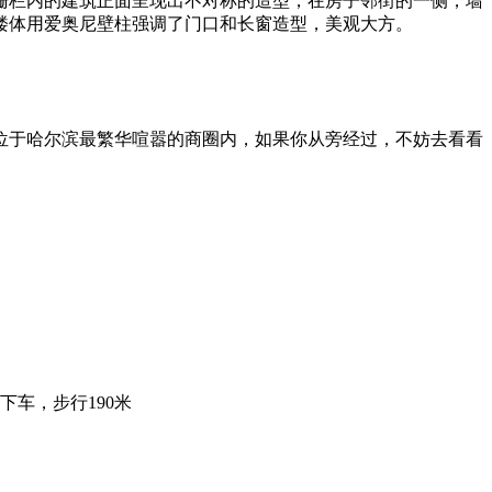
栅栏内的建筑正面呈现出不对称的造型，在房子邻街的一侧，墙
楼体用爱奥尼壁柱强调了门口和长窗造型，美观大方。
都位于哈尔滨最繁华喧嚣的商圈内，如果你从旁经过，不妨去看看
公司站下车，步行190米