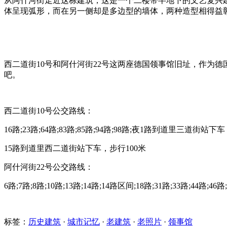
从阿什河街走近这栋建筑，这是一个二楼带半地下的文艺复兴
体呈现弧形，而在另一侧却是多边型的墙体，两种造型相得益
西二道街10号和阿什河街22号这两座德国领事馆旧址，作为
吧。
西二道街10号公交路线：
16路;23路;64路;83路;85路;94路;98路;夜1路到道里三道街站下
15路到道里西二道街站下车，步行100米
阿什河街22号公交路线：
6路;7路;8路;10路;13路;14路;14路区间;18路;31路;33路;44路;
标签：
历史建筑
·
城市记忆
·
老建筑
·
老照片
·
领事馆