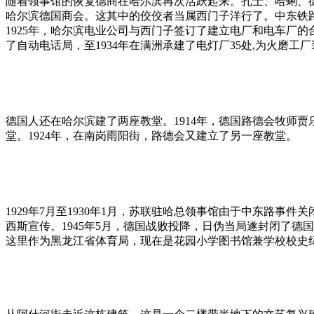
随着领事馆的恢复德商在哈尔滨再次活跃起来。孔士、哈蜊、德
哈尔滨德国商会。这其中的佼佼者当属西门子洋行了。中东铁
1925年，哈尔滨电业公司与西门子签订了建立电厂和电车厂
了自动电话局，至1934年在满洲承建了电灯厂35处,为火磨工厂
德国人还在哈尔滨建了两座教堂。1914年，德国路德会牧师
堂。1924年，在南岗雨阳街，路德会又建立了另一座教堂。
1929年7月至1930年1月，苏联驻哈总领事馆由于中东路
西斯宣传。1945年5月，德国战败投降，日伪当局遂封闭了
这里作为黑龙江省体育局，现在是花园小学图书馆兼学校校史