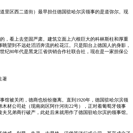
（现道里区西二道街）最早担任德国驻哈尔滨领事的是道弥尔。现
色的，看上去坚固严肃。建筑立面上六根巨大的科林斯柱和厚重
够眺望到不远处滔滔奔流的松花江。只是阳台上德国人的身影，
0世纪80年代是黑龙江省供销合作社联合社，现在是一家担保公
生著
事馆被关闭，德商也纷纷撤离。直到1920年，德国驻哈尔滨领
弟木材公司处（现南岗区阿什河街22号），正对着葡萄牙领事
波波夫兄弟商行破产，此处后来就用作了德国驻哈尔滨的领事馆。