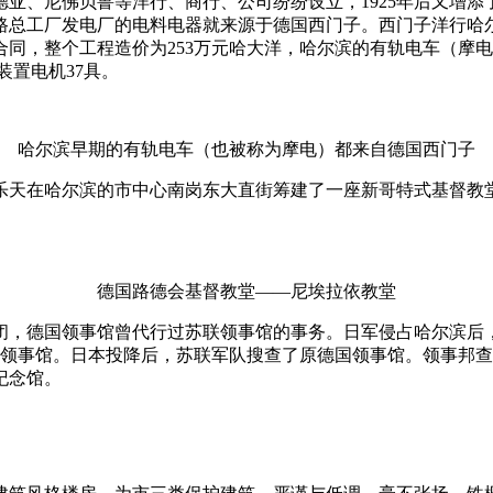
亚、尼佛贝鲁等洋行、商行、公司纷纷设立，1925年后又增
路总工厂发电厂的电料电器就来源于德国西门子。西门子洋行哈
的合同，整个工程造价为253万元哈大洋，哈尔滨的有轨电车（
装置电机37具。
哈尔滨早期的有轨电车（也被称为摩电）都来自德国西门子
贾乐天在哈尔滨的市中心南岗东大直街筹建了一座新哥特式基督
德国路德会基督教堂——尼埃拉依教堂
事件关闭，德国领事馆曾代行过苏联领事馆的事务。日军侵占哈尔
德国领事馆。日本投降后，苏联军队搜查了原德国领事馆。领事邦
纪念馆。