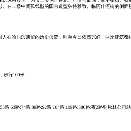
建筑风格楼房，为市三类保护建筑。严谨与低调，毫不张扬。铁
彰。在二楼中间弧线型的阳台造型独特雅致。临阿什河街的侧面
德国人在哈尔滨遗留的历史痕迹，时至今日依然完好。两座建筑
车，步行100米
46路;55路;63路;74路;89路;92路;104路;109路;386路;夜2路到秋林