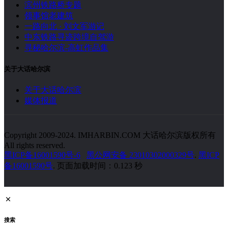
滨州铁路桥专题
领事馆老建筑
一路向北 · 刘文军游记
中东铁路寻迹跨境自驾游
寻秘哈尔滨-高虹作品集
关于大话哈尔滨
关于大话哈尔滨
媒体报道
Copyright 2009-2024. IMHARBIN.COM 大话哈尔滨版权所有
All rights reserved.
黑ICP备16001590号-6
黑公网安备 23010302000329号
.
黑ICP
备16001590号
. 页面加载时间：0.123 秒
搜索