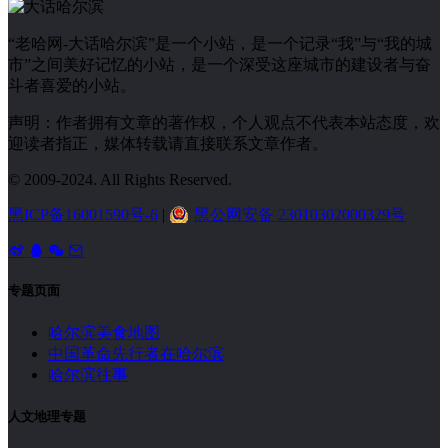
“老哈网-大话哈尔滨”是一个小站，是一个记录“我”与“我的城
市”之间美好记忆的小站，是一个深受这座城市的建设者与奋
斗者喜爱的小站。
声明：作者拥有文章的著作权，个人观点不代表本站态度，欢
迎读者指正，媒体转载请直接联系文章作者。
© 2009-2024. All Rights Reserved.
黑ICP备16001590号-6
|
黑公网安备 23010302000329号
专题页面
哈尔滨美食地图
中国革命先行者在哈尔滨
哈尔滨往事
人文地理专题