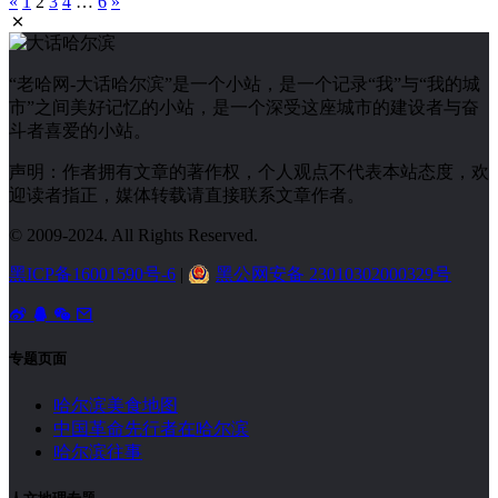
«
1
2
3
4
…
6
»
“老哈网-大话哈尔滨”是一个小站，是一个记录“我”与“我的城
市”之间美好记忆的小站，是一个深受这座城市的建设者与奋
斗者喜爱的小站。
声明：作者拥有文章的著作权，个人观点不代表本站态度，欢
迎读者指正，媒体转载请直接联系文章作者。
© 2009-2024. All Rights Reserved.
黑ICP备16001590号-6
|
黑公网安备 23010302000329号
专题页面
哈尔滨美食地图
中国革命先行者在哈尔滨
哈尔滨往事