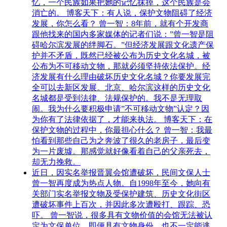
忆，一个民族如果把她的记忆抹掉，这个民族是会
消亡的。 博客天下：有人说，保护文物阻碍了经济
发展，你怎么看？ 曾一智：8年前，就有个开发商
跟他找来的国内多家媒体的记者们说：”曾一智是阻
碍哈尔滨发展的绊脚石。”但经济发展跟文化遗产保
护并不矛盾，既然已经被公布为历史文化名城，被
公布为不可移动文物，那就必须坚持依法保护。经
济发展有什么理由破坏历史文化名城？你要发展完
全可以去新区发展。北京、哈尔滨这样的历史文化
名城都是受到法律、法规保护的。我不是无理取
闹。我为什么要积极申请”不可移动文物”认定？因
为你有了法律依据了，才能来执法。 博客天下：在
保护文物的过程中，你最担心什么？ 曾一智：我最
怕看到那些自己为之奔波了很久的老房子，最后变
为一片废墟。那感觉就好像看着自己的父亲死去，
却无力挽救。
近日，因实名举报晋翼会馆遭破坏，民间文保人士
曾一智再度成为热点人物。自1998年至今，她向有
关部门实名举报文物及受保护建筑、历史文化街区
遭破坏事件上百次，并因此多次遭殴打、跟踪、恐
吓。 曾一智说，很多具有文物价值的会馆无法被认
定为文保单位，即便具有文物身份，也不一定能逃