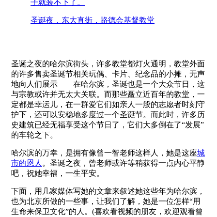
子就装不下了。
圣诞夜，东大直街，路德会基督教堂
圣诞之夜的哈尔滨街头，许多教堂都灯火通明，教堂外面
的许多售卖圣诞节相关玩偶、卡片、纪念品的小摊，无声
地向人们展示——在哈尔滨，圣诞也是一个大众节日，这
与宗教或许并无太大关联。而那些矗立近百年的教堂，一
定都是幸运儿，在一群爱它们如亲人一般的志愿者时刻守
护下，还可以安稳地多度过一个圣诞节。而此时，许多历
史建筑已经无福享受这个节日了，它们大多倒在了“发展”
的车轮之下。
哈尔滨的万幸，是拥有像曾一智老师这样人，她是这座
城
市的恩人
。圣诞之夜，曾老师或许等稍获得一点内心平静
吧，祝她幸福，一生平安。
下面，用几家媒体写她的文章来叙述她这些年为哈尔滨，
也为北京所做的一些事，让我们了解，她是一位怎样“用
生命来保卫文化”的人。(喜欢看视频的朋友，欢迎观看曾