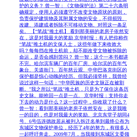
护的义务？ 曾一智：《文物保护法》第二十六条明
确规定，使用人必须遵守不改变文物原状的原则，
负责保护建筑物及其附属文物的安全，不得损毁、
改建、添建或者拆除不可移动文物。对照这一条足
矣。 【“笔战”推土机】 看到那美丽的老房子依然安
在，这是对我最大的奖励 京华时报：有人把你称作
“笔战”推土机的文保人士，这些年做下来收效大
吗？每每挡在推土机前，却不能改变文物被拆除的
命运，是否会感到苦闷？ 曾一智：这个一本书都讲
不完。哈尔滨车辆厂的百年厂房、哈尔滨的百年气
象台、关道衙门、百年慈云观、中华巴洛克街区的
保护都是惊心动魄的经历。但我必须坚持，我曾经
说过这样一句话：“中华民族的历史文脉正在被割
断。”我之所以“笔战”推土机，只是为了保住这条历
史文脉。能抢回一点是一点。 京华时报：支持你走
下去的动力是什么？这一过程中，你收获了什么？
曾一智：看到那美丽的老房子依然安在，这是我唯
一的目的，也是对我最大的奖励。北京东堂子胡同4
号、6号伍连德故居从被列入拆迁名单到最终公布为
东城区文物保护单位，经历了4年的努力，有很多人
一起呼吁奔走。2009年7月，当我接到东城区文委领