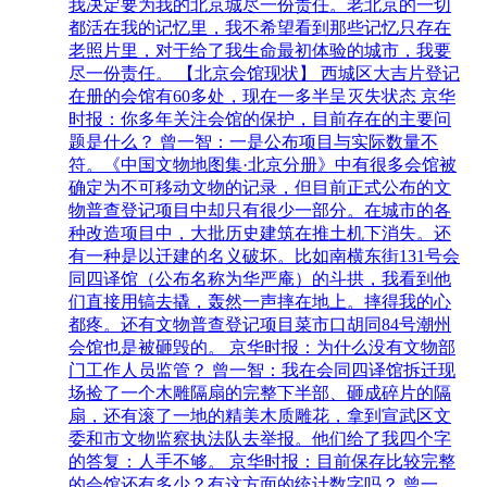
我决定要为我的北京城尽一份责任。老北京的一切
都活在我的记忆里，我不希望看到那些记忆只存在
老照片里，对于给了我生命最初体验的城市，我要
尽一份责任。 【北京会馆现状】 西城区大吉片登记
在册的会馆有60多处，现在一多半呈灭失状态 京华
时报：你多年关注会馆的保护，目前存在的主要问
题是什么？ 曾一智：一是公布项目与实际数量不
符。《中国文物地图集·北京分册》中有很多会馆被
确定为不可移动文物的记录，但目前正式公布的文
物普查登记项目中却只有很少一部分。在城市的各
种改造项目中，大批历史建筑在推土机下消失。还
有一种是以迁建的名义破坏。比如南横东街131号会
同四译馆（公布名称为华严庵）的斗拱，我看到他
们直接用镐去撬，轰然一声摔在地上。摔得我的心
都疼。还有文物普查登记项目菜市口胡同84号潮州
会馆也是被砸毁的。 京华时报：为什么没有文物部
门工作人员监管？ 曾一智：我在会同四译馆拆迁现
场捡了一个木雕隔扇的完整下半部、砸成碎片的隔
扇，还有滚了一地的精美木质雕花，拿到宣武区文
委和市文物监察执法队去举报。他们给了我四个字
的答复：人手不够。 京华时报：目前保存比较完整
的会馆还有多少？有这方面的统计数字吗？ 曾一