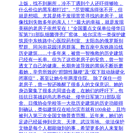
上饭，找不到厕所，冷不丁遇到个人还吓得够呛，
什么价位的黑车都打过”。“尽管嘴冻得张不开，但
就是想唱。尤其是终于发现苦苦寻找的老房子，就
像找到失散多年的亲人！” “最大的幸福，就是发现
美丽的老房子依然安在！”全国重点文保单位侵华日
军第731部队细菌弹壳厂窑体、哈尔滨市一类保护建
筑原中东铁路中心医院药剂室、太阳岛的俄罗斯别
墅群、同兴街花园洋房群落、数百座中东铁路沿线
历史建筑……十多年来，被曾一智挽救的历史建筑
已经有一长串。但为了这些老房子的安危，曾一智
透支了自己的健康。长期奔波导致的胃病不断折磨
着她，辛劳所致的“腔隙性脑梗”及“双下肢动脉硬化
闭塞症”，甚至让她今年两度住院。 除了保住一些
老房子，曾一智还唤醒了很多人的文保意识。她的
身边聚集了很多志同道合者，在她们的呼吁下，包
括抗日英雄赵尚志养伤处、侵华日军第731部队宿
舍、日俄协会学校等一大批历史建筑的历史功能得
到确认，类似建筑仅在哈尔滨市就有100余处，且均
被列入第三次全国文物普查范围。近年来，她们的
足迹已经延伸到北京、天津、武汉等地。 依法保护
文物是每个人都能做到的事，希望更多的人来复制