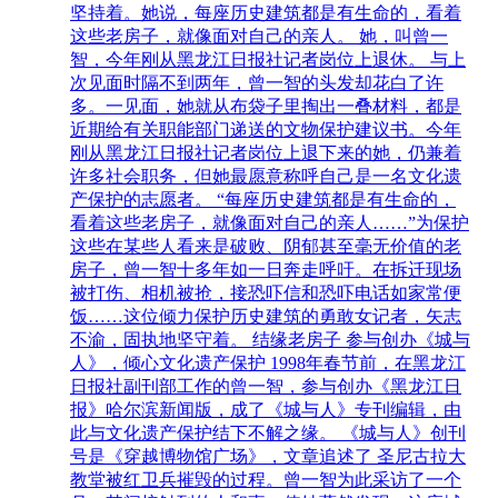
坚持着。她说，每座历史建筑都是有生命的，看着
这些老房子，就像面对自己的亲人。 她，叫曾一
智，今年刚从黑龙江日报社记者岗位上退休。 与上
次见面时隔不到两年，曾一智的头发却花白了许
多。一见面，她就从布袋子里掏出一叠材料，都是
近期给有关职能部门递送的文物保护建议书。今年
刚从黑龙江日报社记者岗位上退下来的她，仍兼着
许多社会职务，但她最愿意称呼自己是一名文化遗
产保护的志愿者。 “每座历史建筑都是有生命的，
看着这些老房子，就像面对自己的亲人……”为保护
这些在某些人看来是破败、阴郁甚至毫无价值的老
房子，曾一智十多年如一日奔走呼吁。在拆迁现场
被打伤、相机被抢，接恐吓信和恐吓电话如家常便
饭……这位倾力保护历史建筑的勇敢女记者，矢志
不渝，固执地坚守着。 结缘老房子 参与创办《城与
人》，倾心文化遗产保护 1998年春节前，在黑龙江
日报社副刊部工作的曾一智，参与创办《黑龙江日
报》哈尔滨新闻版，成了《城与人》专刊编辑，由
此与文化遗产保护结下不解之缘。 《城与人》创刊
号是《穿越博物馆广场》，文章追述了 圣尼古拉大
教堂被红卫兵摧毁的过程。曾一智为此采访了一个