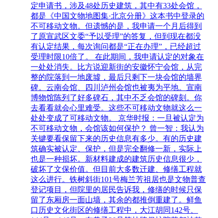
定申请书，涉及48处历史建筑，其中有33处会馆，
都是《中国文物地图集·北京分册》这本书中登录的
不可移动文物。但遗憾的是，我申请一个月后得到
了原宣武区文委“予以受理”的答复，但到现在都没
有认定结果，每次询问都是“正在办理”，已经超过
受理时限10倍了。 在此期间，我申请认定的对象在
一处处消失。比方说迎新街的安徽怀宁会馆，从完
整的院落到一地废墟，最后只剩下一块会馆的墙界
碑。云南会馆、四川泸州会馆也被夷为平地。宣南
博物馆陈列了好多碑石，其中不乏会馆的碑刻。你
去看看就会心里难受。这些不可移动文物就这么一
处处变成了可移动文物。 京华时报：一旦被认定为
不可移动文物，会馆该如何保护？ 曾一智：我认为
关键要看保留下来的历史信息有多少。有的历史建
筑确实被认定、保护，但是完全翻修一新，实际上
也是一种损坏。新材料建成的建筑历史信息很少，
破坏了文保价值。但目前大多数迁建、修缮工程就
这么进行。铁树斜街101号梅兰芳祖居也是文物普查
登记项目，但院里的居民告诉我，修缮的时候只保
留了东厢房一面山墙，其余的都推倒重建了。鲜鱼
口历史文化街区的修缮工程中，大江胡同142号、