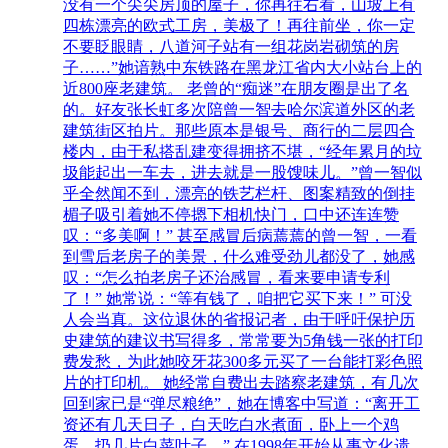
没有一个尖尖房顶的屋子，你再往右看，山坡上有
四栋漂亮的欧式工房，美极了！再往前坐，你一定
不要眨眼睛，八道河子站有一组花岗岩砌筑的房
子……”她谙熟中东铁路在黑龙江省内大小站台上的
近800座老建筑。 老曾的“痴迷”在朋友圈是出了名
的。好友张长虹多次陪曾一智去哈尔滨道外区的老
建筑街区拍片。那些原本是银号、商行的二层四合
楼内，由于私搭乱建变得拥挤不堪，“经年累月的垃
圾能起出一车去，进去就是一股馊味儿。”曾一智似
乎全然闻不到，漂亮的铁艺栏杆、图案精致的倒挂
楣子吸引着她不停摁下相机快门，口中还连连赞
叹：“多美啊！” 甚至感冒后病蔫蔫的曾一智，一看
到雪后老房子的美景，什么难受劲儿都没了，她感
叹：“怎么拍老房子还治感冒，看来要申请专利
了！” 她常说：“等有钱了，咱把它买下来！” 可没
人会当真。这位退休的省报记者，由于呼吁保护历
史建筑的建议书写得多，常常要为5角钱一张的打印
费发愁，为此她咬牙花300多元买了一台能打彩色照
片的打印机。 她经常自费出去踏察老建筑，有几次
回到家已是“弹尽粮绝”，她在博客中写道：“离开工
资还有几天日子，白天吃白水煮面，卧上一个鸡
蛋，扔几片白菜叶子。” 在1998年开始从事文化遗