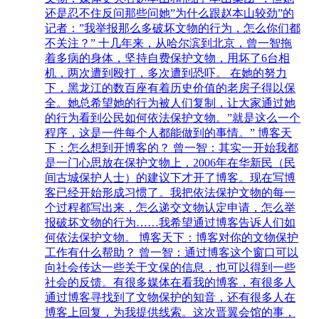
还是忍不住反问那些问她”为什么跟赵本山较劲”的
记者：”我举报那么多破坏文物的行为，怎么你们都
不关注？” 十几年来，从哈尔滨到北京，曾一智拖
着多病的身体，坚持自费保护文物，用坏了6台相
机，两次遭到殴打，多次遭到恐吓。 在她的努力
下，黑龙江的数百座有着历史价值的老房子得以保
全。她总希望她的行为被人们复制，让大家通过她
的行为看到公民如何依法保护文物。”就是这么一个
程序，这是一件每个人都能做到的事情。” 博客天
下：怎么想到开博客的？ 曾一智：其实一开始我都
是一门心思放在保护文物上，2006年在华新民（民
间古城保护人士）的建议下才开了博客。现在写博
客已经开始形成习惯了。我把依法保护文物的每一
个过程都写出来，怎么递交文物认定申请，怎么举
报破坏文物的行为……我希望通过博客告诉人们如
何依法保护文物。 博客天下：博客对你的文物保护
工作有什么帮助？ 曾一智：通过博客这个窗口可以
向社会传达一些关于文保的信息，也可以得到一些
社会的反馈。有很多媒体在看我的博客，有很多人
通过博客寻找到了文物保护的知音，还有很多人在
博客上回复，为我提供线索。这次晋翼会馆的事，