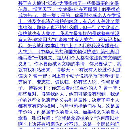
甚至有人通过”纸条”为我提供了一些很重要的文保
信息。 博客天下：”文物保护”在互联网上似乎很难
成为热点。 曾一智：是的。你看那么多名人在微博
上，涉及文化遗产保护的内容，有几个人关注？我
也纳闷，那些人也不怕什么啊，但一到了文化遗产
保护就少有人关注。我现在最担忧的是这些事情没
有人管-这次因为”刘老根”才有人关注。 还有记者问
我，怎么就和赵本山”杠”上了？我说我没有跟任何
人”杠”。《中华人民共和国文物保护法》第七条明
确写着”一切机关、组织和个人都有依法保护文物的
义务”。你不要做破坏文物的事情，你只要做了，我
就有权利站出来。 博客天下：有没有人说过你太过
偏执？ 曾一智：网上有个帖子说我举报”刘老根”是
穷疯了、变态狂、偏执狂。还有些人说，你就是傻
子。 博客天下：你怎么看那些骂你的人？ 曾一智：
那些反对、辱骂我的人，他们可能没有想到，我保
护的这些文化遗产的公共利益属性，决定了每个人
都有享有它的权利，当然也包括他们在内。这是属
于你的，也是属于你的后人的。如果将来你的后人
拿着一张照片问：”这就是您毁掉的？”你何颜以对
啊？上边还有祖宗你也对不起。这是一个民族的记