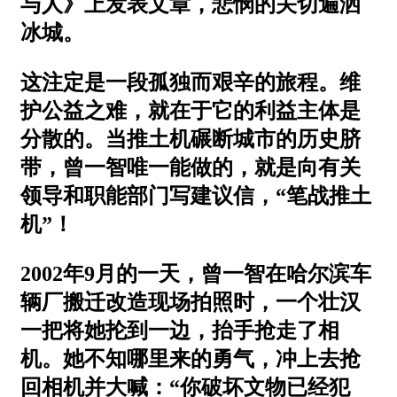
与人》上发表文章，悲悯的关切遍洒
冰城。
这注定是一段孤独而艰辛的旅程。维
护公益之难，就在于它的利益主体是
分散的。当推土机碾断城市的历史脐
带，曾一智唯一能做的，就是向有关
领导和职能部门写建议信，“笔战推土
机”！
2002年9月的一天，曾一智在哈尔滨车
辆厂搬迁改造现场拍照时，一个壮汉
一把将她抡到一边，抬手抢走了相
机。她不知哪里来的勇气，冲上去抢
回相机并大喊：“你破坏文物已经犯