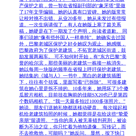
产保护之前，曾一智在省报副刊部的“象牙塔”里做
了17年文学编辑。她的认真有口皆碑。她的版常常
让校对挑不出错。从业20多年，她从未发过有偿报
道。一次生病请假了，有人在她版上塞了篇关系
稿，她硬是在下一期发了个声明，向读者道歉。 同
事们说她“像有些外国人一样单纯”。她确实去过国
外，巴黎老城区保护之好令她叹为观止。她感慨，
巴黎政府为了保护老建筑，不拓宽老城区街道，鼓
励发展两厢车。 可不知何时开始，有“东方巴黎”美
誉的哈尔滨，那些美丽的老建筑一栋接一栋消失。
她以每周一块版的频率在省报上呼吁保护老建筑。
她结集的《城与人》一书中，黑白的老建筑插图
下，往往有个括弧，里面写着“已拆除”。 可很多建
筑在她心里是拆不掉的。10多年来，她用坏了3个傻
瓜胶片相机，目前挂在胸前的佳能SX20也已是第四
个数码相机了。“我一天最多拍过1000多张照片。”
她说。朋友们送她礼物都送移动硬盘。 每次端起相
机给老建筑拍照的时候，她都觉得是在给这些“挚爱
亲朋”留遗照。 “当你的亲人被无辜错判死刑，被诊
断为不治之症，你只忙着为他拍遗像、写传记，而
不去抢救他，可能吗？”她反问。 显然，按下快门