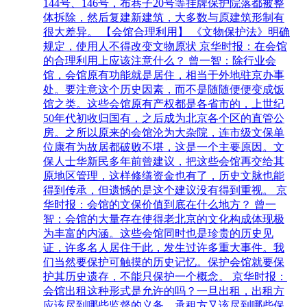
144号、146号，布巷子20号等挂牌保护院落都被整
体拆除，然后复建新建筑，大多数与原建筑形制有
很大差异。 【会馆合理利用】 《文物保护法》明确
规定，使用人不得改变文物原状 京华时报：在会馆
的合理利用上应该注意什么？ 曾一智：除行业会
馆，会馆原有功能就是居住，相当于外地驻京办事
处。要注意这个历史因素，而不是随随便便变成饭
馆之类。这些会馆原有产权都是各省市的，上世纪
50年代初收归国有，之后成为北京各个区的直管公
房。之所以原来的会馆沦为大杂院，连市级文保单
位康有为故居都破败不堪，这是一个主要原因。文
保人士华新民多年前曾建议，把这些会馆再交给其
原地区管理，这样修缮资金也有了，历史文脉也能
得到传承，但遗憾的是这个建议没有得到重视。 京
华时报：会馆的文保价值到底在什么地方？ 曾一
智：会馆的大量存在使得老北京的文化构成体现极
为丰富的内涵。这些会馆同时也是珍贵的历史见
证，许多名人居住于此，发生过许多重大事件。我
们当然要保护可触摸的历史记忆。保护会馆就要保
护其历史遗存，不能只保护一个概念。 京华时报：
会馆出租这种形式是允许的吗？一旦出租，出租方
应该尽到哪些监督的义务，承租方又该尽到哪些保