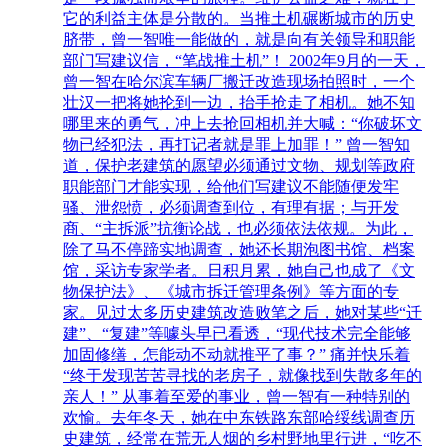
它的利益主体是分散的。当推土机碾断城市的历史
脐带，曾一智唯一能做的，就是向有关领导和职能
部门写建议信，“笔战推土机”！ 2002年9月的一天，
曾一智在哈尔滨车辆厂搬迁改造现场拍照时，一个
壮汉一把将她抡到一边，抬手抢走了相机。她不知
哪里来的勇气，冲上去抢回相机并大喊：“你破坏文
物已经犯法，再打记者就是罪上加罪！” 曾一智知
道，保护老建筑的愿望必须通过文物、规划等政府
职能部门才能实现，给他们写建议不能随便发牢
骚、泄怨愤，必须调查到位，有理有据；与开发
商、“主拆派”抗衡论战，也必须依法依规。为此，
除了马不停蹄实地调查，她还长期泡图书馆、档案
馆，采访专家学者。日积月累，她自己也成了《文
物保护法》、《城市拆迁管理条例》等方面的专
家。见过太多历史建筑改造败笔之后，她对某些“迁
建”、“复建”等噱头早已看透，“现代技术完全能够
加固修缮，怎能动不动就推平了事？” 痛并快乐着
“终于发现苦苦寻找的老房子，就像找到失散多年的
亲人！” 从事着至爱的事业，曾一智有一种特别的
欢愉。去年冬天，她在中东铁路东部哈绥线调查历
史建筑，经常在荒无人烟的乡村野地里行进，“吃不