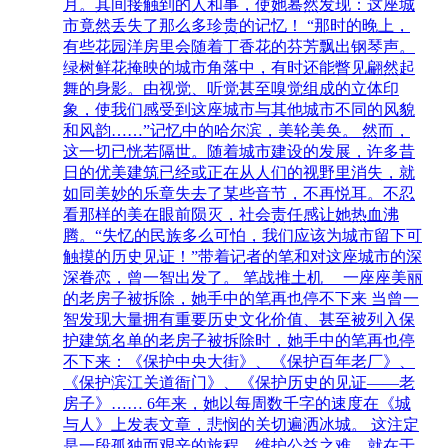
月。其间接触到的人和事，使她蓦然发现：这座城
市竟然丢失了那么多珍贵的记忆！ “那时的晚上，
有些花园洋房里会随着丁香花的芬芳飘出钢琴声。
绿树鲜花掩映的城市角落中，有时还能瞥见翩然起
舞的身影。由视觉、听觉甚至嗅觉组成的立体印
象，使我们感受到这座城市与其他城市不同的风貌
和风韵……”记忆中的哈尔滨，美轮美奂。 然而，
这一切已恍若隔世。随着城市建设的发展，许多昔
日的优美建筑已经或正在从人们的视野里消失，就
如同美妙的乐章失去了某些音节，不再悦耳。不忍
看那样的美在眼前陨灭，社会责任感让她热血沸
腾。“失忆的民族多么可怕，我们应该为城市留下可
触摸的历史见证！”带着记者的笔和对这座城市的深
深眷恋，曾一智出发了。 笔战推土机 一座座美丽
的老房子被拆除，她手中的笔再也停不下来 当曾一
智发现大量拥有重要历史文化价值、甚至被列入保
护建筑名单的老房子被拆除时，她手中的笔再也停
不下来：《保护中央大街》、《保护百年老厂》、
《保护滨江关道衙门》、《保护历史的见证——老
房子》…… 6年来，她以每周数千字的速度在《城
与人》上发表文章，悲悯的关切遍洒冰城。 这注定
是一段孤独而艰辛的旅程。维护公益之难，就在于