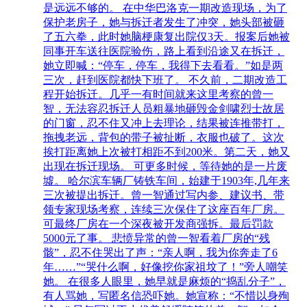
是远远不够的。 在中华巴洛克一期改造现场，为了
保护老房子，她与拆迁者发生了冲突，她头部被砸
了五六拳，此时她脑梗康复出院仅3天。报案后她被
同事开车送往医院验伤，路上看到沿途又在拆迁，
她立即喊：“停车，停车，我得下去看看。”如是两
三次，赶到医院都快下班了。 不久前，二期改造工
程开始拆迁。几乎一有时间就来这里考察的曾一
智，无法容忍拆迁人员粗暴地砸毁金剑啸烈士故居
的门窗，忍不住又冲上去理论，结果被连推带打，
拖拽老远，背包的带子被扯断，衣服也破了。这次
挨打距离她上次被打相距不到200米。第二天，她又
出现在拆迁现场。 可更多时候，等待她的是一片废
墟。 哈尔滨车辆厂铸铁车间，始建于1903年,几年来
三次被提出拆迁。曾一智通过写内参、建议书、带
领专家现场考察，连续三次保住了这座百年厂房。
可最终厂房在一个深夜被开发商强拆。最后罚款
5000元了事。 悲愤异常的曾一智看着厂房的“残
骸”，忍不住哭出了声：“亲人啊，我为你奔走了6
年……”“哭什么啊，好像挖你家祖坟了！”旁人嘲笑
她。 在很多人眼里，她早就是麻烦的“捣乱分子”，
有人骂她，写匿名信恐吓她。她宣称：“不惜以身殉