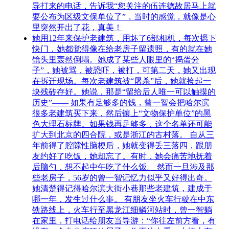
导打来的电话，告诉我“您关注的伍连德故居马上就
要公布为区级文保单位了”，当时的感觉，就像是心
里突然开出了花，真美！
她用12年来保护老建筑，用坏了6部相机，每次摁下
快门，她都觉得像在给老房子留遗照，有的就在她
镜头里轰然倒塌。她成了某些人眼里的“捣蛋分
子”，她被骂，被恐吓，被打，可第二天，她又出现
在拆迁现场。每次老建筑被“屠杀”后，她就捡起一
块残砖存好。她说，那是“留给后人唯一可以触摸的
历史”―― 如果有足够多的钱，曾一智会把哈尔滨
很多老建筑买下来，然后镶上“文物保护单位”的黑
色大理石标牌。如果钱再足够多，这个名单还可能
扩大到北京的四合院，或是浙江的古村落。 自从三
年前得了腔隙性脑梗后，她就变得丢三落四，跟朋
友约好了吃饭，她却忘了。有时，她会痛苦地抚着
后脑勺，想不起中午吃了什么饭。 然而一旦涉及那
些老房子，56岁的曾一智记忆力似乎又好得出奇。
她清楚得记得哈尔滨大街小巷那些老建筑，建成于
哪一年，发生过什么事。 有朋友坐火车行驶在中东
铁路线上，火车行至黑龙江细鳞河站时，曾一智躺
在家里，打电话给朋友当导游：“你往左前方看，有