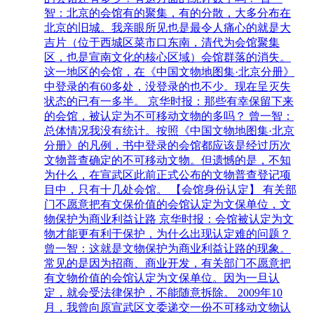
智：北京的会馆有的聚集，有的分散，大多分布在
北京的旧城。我亲眼所见也是最令人痛心的就是大
吉片（位于西城区菜市口东南，清代为会馆聚集
区，也是宣南文化的核心区域）会馆群落的消失。
这一地区的会馆，在《中国文物地图集·北京分册》
中登录的有60多处，没登录的也不少。现在呈灭失
状态的已有一多半。 京华时报：那些有幸保留下来
的会馆，被认定为不可移动文物的多吗？ 曾一智：
总体情况我没有统计。按照《中国文物地图集·北京
分册》的凡例，书中登录的会馆都应该是经过历次
文物普查确定的不可移动文物。但遗憾的是，不知
为什么，在宣武区此前正式公布的文物普查登记项
目中，只有十几处会馆。 【会馆身份认定】 有关部
门不愿意把有文保价值的会馆认定为文保单位，文
物保护为商业利益让路 京华时报：会馆被认定为文
物才能更有利于保护，为什么出现认定难的问题？
曾一智：这就是文物保护为商业利益让路的现象。
常见的是因为招商、商业开发，有关部门不愿意把
有文物价值的会馆认定为文保单位。因为一旦认
定，就会受法律保护，不能随意拆除。 2009年10
月，我曾向原宣武区文委递交一份不可移动文物认