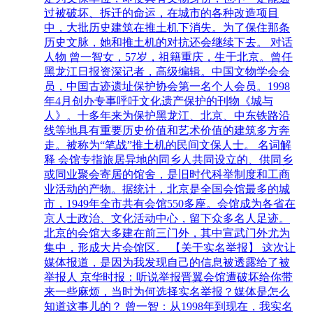
过被破坏、拆迁的命运，在城市的各种改造项目
中，大批历史建筑在推土机下消失。为了保住那条
历史文脉，她和推土机的对抗还会继续下去。 对话
人物 曾一智女，57岁，祖籍重庆，生于北京。曾任
黑龙江日报资深记者，高级编辑。中国文物学会会
员，中国古迹遗址保护协会第一名个人会员。1998
年4月创办专事呼吁文化遗产保护的刊物《城与
人》。十多年来为保护黑龙江、北京、中东铁路沿
线等地具有重要历史价值和艺术价值的建筑多方奔
走。被称为“笔战”推土机的民间文保人士。 名词解
释 会馆专指旅居异地的同乡人共同设立的、供同乡
或同业聚会寄居的馆舍，是旧时代科举制度和工商
业活动的产物。据统计，北京是全国会馆最多的城
市，1949年全市共有会馆550多座。会馆成为各省在
京人士政治、文化活动中心，留下众多名人足迹。
北京的会馆大多建在前三门外，其中宣武门外尤为
集中，形成大片会馆区。 【关于实名举报】 这次让
媒体报道，是因为我发现自己的信息被透露给了被
举报人 京华时报：听说举报晋翼会馆遭破坏给你带
来一些麻烦，当时为何选择实名举报？媒体是怎么
知道这事儿的？ 曾一智：从1998年到现在，我实名