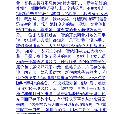
曾一智将这类好消息称为“特大喜讯”、“新年最好的
礼物”，后面往往还要加上三个感叹号。有时她以
“漫卷诗书喜欲狂”形容自己的心情。 “我没有个人私
利，我欣然，坦然，我将大笑。”她流利地背诵着鲁
迅先生的话。 常与她打交道的城市规划、文物保护
部门了解她，尊重她，甚至有的开发商也敬她三
分。一位派人跟踪过曾一智的开发商曾对她的同事
说，她上哪儿去我们都知道，只不过我们没下手，
我们挺佩服她的，因为这些事跟她的个人利益没关
系。 如今，一头花白的曾一智依旧奔走在大街小
巷。只是，身上除了必带的相机，她换上了女儿送
她的一个黑色名牌背包。她很怀念那个断了带子的
廉价包，虽说只花了70元，但格子多，方便存放电
池、内存卡、笔和采访本，新包的格子有些少，“但
这个包结实！”她摸着3厘米宽的带子说。她做好了
随时“搏斗”的准备。 每次老建筑被“屠杀”后，她就
悄悄捡起一块残砖，套上塑料袋，再放上一个写着
地点和年月日的纸条，放进家里阳台的柜子里。如
今里面已存了数十块，有些砖头甚至是从北京背回
来的。 “这是留给后人唯一可以触摸的历史。”她重
重叹了一口气。 她担心的是，用不了多久，这个柜