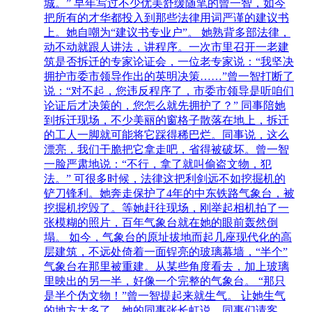
城。” 早年写过不少优美舒缓随笔的曾一智，如今
把所有的才华都投入到那些法律用词严谨的建议书
上。她自嘲为“建议书专业户”。 她熟背多部法律，
动不动就跟人讲法，讲程序。一次市里召开一老建
筑是否拆迁的专家论证会，一位老专家说：“我坚决
拥护市委市领导作出的英明决策……”曾一智打断了
说：“对不起，您违反程序了，市委市领导是听咱们
论证后才决策的，您怎么就先拥护了？” 同事陪她
到拆迁现场，不少美丽的窗格子散落在地上，拆迁
的工人一脚就可能将它踩得稀巴烂。同事说，这么
漂亮，我们干脆把它拿走吧，省得被破坏。曾一智
一脸严肃地说：“不行，拿了就叫偷盗文物，犯
法。” 可很多时候，法律这把利剑远不如挖掘机的
铲刀锋利。她奔走保护了4年的中东铁路气象台，被
挖掘机挖毁了。等她赶往现场，刚举起相机拍了一
张模糊的照片，百年气象台就在她的眼前轰然倒
塌。 如今，气象台的原址拔地而起几座现代化的高
层建筑，不远处倚着一面锃亮的玻璃幕墙，“半个”
气象台在那里被重建。从某些角度看去，加上玻璃
里映出的另一半，好像一个完整的气象台。 “那只
是半个伪文物！”曾一智提起来就生气。 让她生气
的地方太多了。她的同事张长虹说，同事们请客，