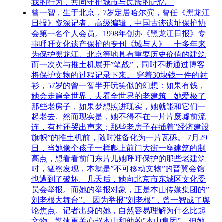
我的行为，共同守护城市与民族的记忆。
曾一智，生于北京，7岁定居哈尔滨，曾任《黑龙江
日报》资深记者、高级编辑，中国古迹遗址保护协
会第一名个人会员。1998年创办《黑龙江日报》专
事呼吁文化遗产保护的专刊《城与人》。十多年来
为保护黑龙江、北京等地具有重要历史价值的建筑
而一次次与推土机展开”笔战”，同时不断通过博客
将保护文物的过程记录下来。 穿着30块钱一件的衬
衫，57岁的曾一智半开玩笑似的幻想：如果有钱，
她会走遍全世界，去看全世界的老建筑。她爱极了
那些老房子，如果梦想照进现实，她就能和它们一
起老去。然而现实是，她不得不在一片片废墟前流
连，有时还哭出声来；那些老房子在插着”经济建设
旗帜”的推土机前，随时准备化为一片瓦砾。 7月29
日，当她像个孩子一样爬上前门大街一座建筑的制
高点，想看看前门东片儿她呼吁保护的那些老建筑
时，猛然发现，本就是”不可移动文物”的晋翼会馆
也遭到了破坏。几天后，她向北京市东城区文化委
员会举报。而她的举报对象，正是本山传媒集团的”
刘老根大舞台”。 因为举报”刘老根”，曾一智成了舆
论焦点。记者出身的她，自然容易理解为什么比起
文物，媒体更关心赵本山和他的”本山集团”，但她