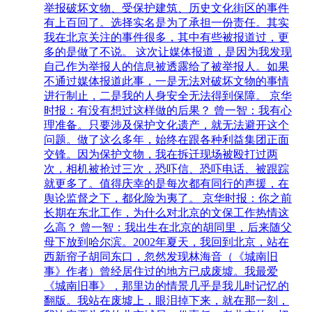
举报破坏文物、受保护建筑、历史文化街区的事件
有上百回了。选择实名是为了承担一份责任。其实
我在北京关注的事件很多，其中有些被报道过，更
多的是做了不说。 这次让媒体报道，是因为我发现
自己作为举报人的信息被透露给了被举报人。如果
不通过媒体报道此事，一是无法对破坏文物的事情
进行制止，二是我的人身安全无法得到保障。 京华
时报：有没有想过这样做的后果？ 曾一智：我有心
理准备。只要涉及保护文化遗产，就无法避开这个
问题。做了这么多年，始终在跟各种利益集团正面
交锋。因为保护文物，我在拆迁现场被殴打过两
次，相机被抢过三次，恐吓信、恐吓电话、被跟踪
就更多了。值得庆幸的是每次都有同行的声援，在
舆论监督之下，都化险为夷了。 京华时报：你之前
长期在东北工作，为什么对北京的文保工作热情这
么高？ 曾一智：我出生在北京的胡同里，后来随父
母下放到哈尔滨。2002年夏天，我回到北京，站在
西新帘子胡同东口，忽然发现林海音（《城南旧
事》作者）曾经居住过的地方已成废墟。我最爱
《城南旧事》，那里边的情景几乎是我儿时记忆的
翻版。我站在废墟上，眼泪掉下来，就在那一刻，