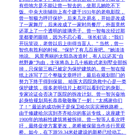
有些地方是不能让曾一智去的，坐那儿她吃不下
饭。中央大街辅街上有个建于1931年的老电影院，
曾一智极力呼吁保护，后来几次易名，开始是改成
了一家舞厅，后来改成了一家时尚餐厅，外面竟然
还罩上了一个透明的玻璃壳子。曾一智每次经过那
里都要闭眼睛，因为不忍心看。 张长虹说：“我们
开玩笑说，老曾以后上街得当盲人。” 当然，曾一
智也有胜利的时候。“保护了有几百座吧。”她淡淡
地说。 风景秀丽的太阳岛改造时，有人以还其“自
然野趣”为由，主张将岛上几十栋欧式老别墅全部拆
掉，只保留三栋已被定为保护建筑的。曾一智在报
纸上连写了三个整版文章呼吁，最后在规划部门的
努力下终于得到保留。 哈医大四院急救中心是一类
保护建筑，很多老明信片上都可以看到它的身影。
专家论证会否决了医院的拆改计划。曾一智兴奋地
起身给规划局长恭恭敬敬鞠了一躬：“太感谢你们
了！” 最近的成功例子是保卫哈尔滨滨洲铁路桥，
由于修建哈尔滨到齐齐哈尔的客运专线，这座建于
1900年的地标性建筑将被拆掉。曾一智等人多次呼
吁，最终促使方案更改，老桥被保留当作步行景观
桥。如今，在下游59.34米处建设的新桥已经动工。