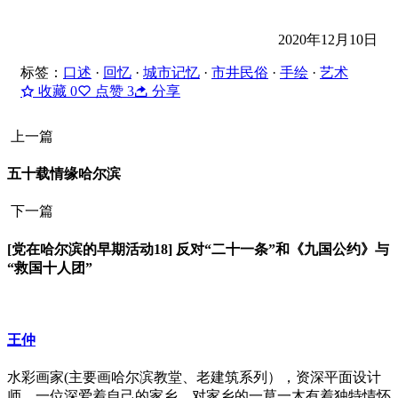
2020年12月10日
标签：
口述
·
回忆
·
城市记忆
·
市井民俗
·
手绘
·
艺术
收藏
0
点赞
3
分享
上一篇
五十载情缘哈尔滨
下一篇
[党在哈尔滨的早期活动18] 反对“二十一条”和《九国公约》与
“救国十人团”
王仲
水彩画家(主要画哈尔滨教堂、老建筑系列），资深平面设计
师。一位深爱着自己的家乡，对家乡的一草一木有着独特情怀