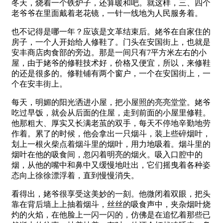
冬天，烧着一个铁炉子，还算暖和吧。就这样，三、四个
老爷爷在里面戴着老花镜，一针一线地为人民服务着。
也不记得是哪一年？应该是文革结束后。姥爷在自家住的
房子，一个人开始给人修鞋了。门头在安国街上，也就是
安丰商店肉食部的旁边。那是一间只有7平方米左右的小
屋，由于姥爷的修鞋技术好，价格又便宜，所以，来修鞋
的还是很多的。修鞋铺有两个窗户，一个在安国街上，一
个在安丰街上。
每天，明媚的阳光洒进小屋，把小屋照的亮亮堂堂。姥爷
吃过早饭，就会从后面的住屋，走到前面的小屋里修鞋。
他那粗大、厚实又长满老茧的双手，每天不停地辛勤地劳
作着。累了的时候，他会拿出一只烟斗，装上些碎烟叶，
划上一根火柴点着烟斗里的烟叶，用力地吸着。烟斗里的
烟叶在他的吸食间，忽闪着明亮的烟火。吸入口腔中的
烟，从他的嘴中和鼻中又缓慢地吐出，它们摇曳着各种姿
态向上徐徐漂浮着，直到慢慢消失。
看得出，姥爷很享受这美妙的一刻。他微闭着双眼，把头
靠在背后墙上上抽着烟斗，丝丝的吸食声中，夹杂烟叶烧
灼的火焰，在他脸上一闪一闪的，仿佛是在追忆着那些已