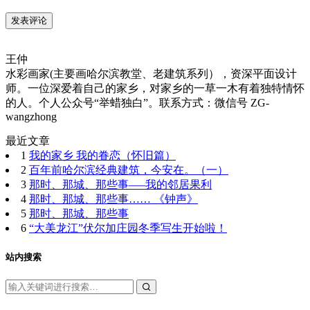
王仲
水彩画家(主要画哈尔滨教堂、老建筑系列），资深平面设计
师。一位深爱着自己的家乡，对家乡的一草一木有着独特情怀
的人。个人公众号“举蜡独白”。联系方式：微信号 ZG-
wangzhong
最近文章
1
我的家乡 我的眷恋（怀旧篇）
2
百年前哈尔滨经典建筑，今安在。（一）
3
那时、那城、那些事—–我的邻居果利
4
那时、那城、那些事…… 《钟声》
5
那时、那城、那些事
6
“大美龙江”伏尔加庄园冬季写生开始啦！
站内搜索