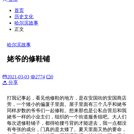
首页
历史文化
哈尔滨故事
正文
哈尔滨故事
姥爷的修鞋铺
2021-03-03
2774
0
分享
打我记事起，看见他修鞋的地方，是在安国街的安国商店
旁，一个矮小的偏厦子里面。屋子里面有三个几乎和姥爷
同样岁数的爷爷们一起修鞋。想来那也是公私合营后和我
姥爷一样的小业主们，组织的一个街道服务组吧。大人们
每次进修鞋铺子，都得哈腰弓背的才能进去，我一点都没
有夸张的成分，门真的是太矮了。夏天里面又热的要命，