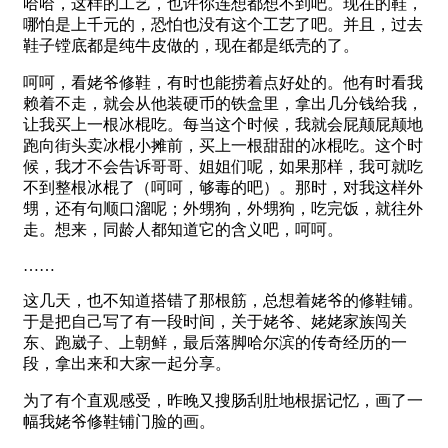
哈哈，这样的工艺，也许你连想都想不到吧。现在的鞋，
哪怕是上千元的，恐怕也没有这个工艺了吧。并且，过去
鞋子镗底都是纯牛皮做的，现在都是纸壳的了。
呵呵，看姥爷修鞋，有时也能捞着点好处的。他有时看我
赖着不走，就会从他装硬币的铁盒里，拿出几分钱给我，
让我买上一根冰棍吃。每当这个时候，我就会屁颠屁颠地
跑向街头卖冰棍小摊前，买上一根甜甜的冰棍吃。这个时
候，我才不会告诉哥哥、姐姐们呢，如果那样，我可就吃
不到整根冰棍了（呵呵，够毒的吧）。那时，对我这样外
甥，还有句顺口溜呢；外甥狗，外甥狗，吃完饭，就往外
走。想来，同龄人都知道它的含义吧，呵呵。
……
这几天，也不知道搭错了那根筋，总想着姥爷的修鞋铺。
于是把自己写了有一段时间，关于姥爷、姥姥家族闯关
东、跑崴子、上朝鲜，最后落脚哈尔滨的传奇经历的一
段，拿出来和大家一起分享。
为了有个直观感受，昨晚又搜肠刮肚地根据记忆，画了一
幅我姥爷修鞋铺门脸的画。