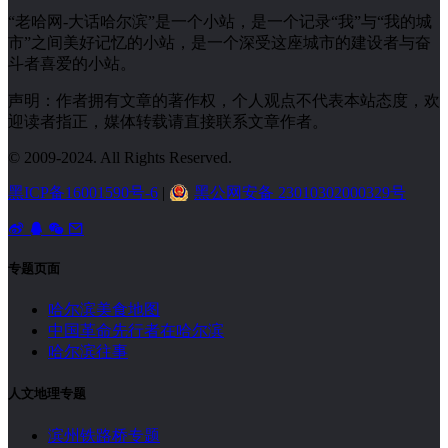
“老哈网-大话哈尔滨”是一个小站，是一个记录“我”与“我的城
市”之间美好记忆的小站，是一个深受这座城市的建设者与奋
斗者喜爱的小站。
声明：作者拥有文章的著作权，个人观点不代表本站态度，欢
迎读者指正，媒体转载请直接联系文章作者。
© 2009-2024. All Rights Reserved.
黑ICP备16001590号-6
|
黑公网安备 23010302000329号
专题页面
哈尔滨美食地图
中国革命先行者在哈尔滨
哈尔滨往事
人文地理专题
滨州铁路桥专题