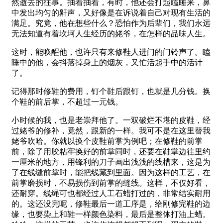
然逝去的往事。抽着抽着，有时，他还会打起瞌睡来，鼻
中发出均匀的鼾声，又好像是在诉说着自己对现有生活的
满足。究竟，他在想些什么？恐怕作为后辈们，我们永远
无法知道有着坎坷人生经历的姥爷，在怎样的品味人生。
这时，能唤醒他，也许只有来修鞋人进门的门铃声了。瞌
睡中的他，会抖落掉身上的烟灰，又忙活起手中的活计
了。
记得那时修鞋的费用，钉个鞋后跟钉，也就是几分钱。换
个鞋的前后掌，不超过一元钱。
小时候的我，也是老崇拜他了。一双破烂不堪的皮鞋，经
过姥爷的修补，竟然，跟新的一样。我可不是在这里替我
姥爷吹哈。你就以换个皮鞋前掌为例吧；在修鞋的前掌
前，除了用胶粘牢换好的前掌同时，还要在鞋掌边往里约
一厘米的地方，用锋利的刀子画出浅浅的线槽来，这是为
了在线缝前掌时，能把线藏到里面。因为这样的工艺，在
前掌磨损时，不易损伤到前掌的缝线。这样，不仅好看，
还耐穿。线绳可也都经过人工石蜡打过的，非常结实耐用
的。这还没完呢，修鞋最后一道工序是，给刚修完鞋的边
缘，也要染上和鞋一样颜色染料，最后是整体打油上蜡。