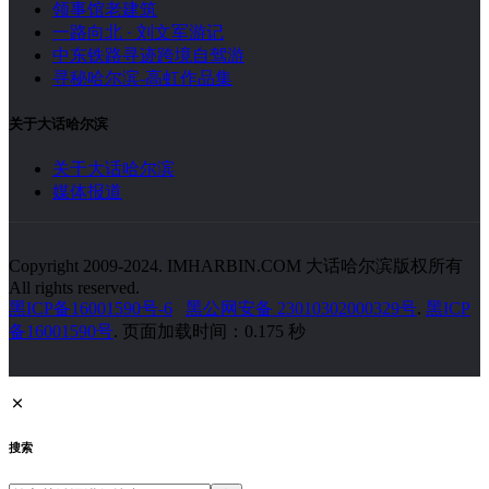
领事馆老建筑
一路向北 · 刘文军游记
中东铁路寻迹跨境自驾游
寻秘哈尔滨-高虹作品集
关于大话哈尔滨
关于大话哈尔滨
媒体报道
Copyright 2009-2024. IMHARBIN.COM 大话哈尔滨版权所有
All rights reserved.
黑ICP备16001590号-6
黑公网安备 23010302000329号
.
黑ICP
备16001590号
. 页面加载时间：0.175 秒
搜索