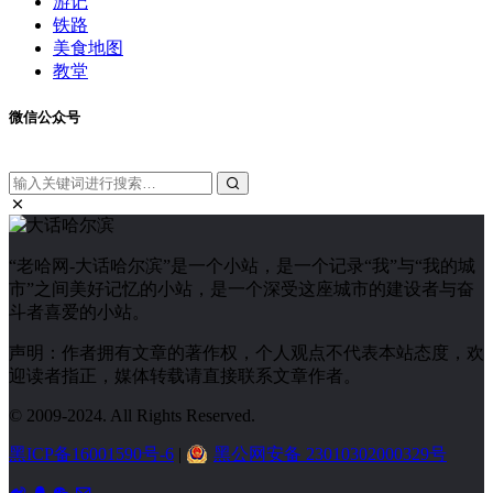
游记
铁路
美食地图
教堂
微信公众号
“老哈网-大话哈尔滨”是一个小站，是一个记录“我”与“我的城
市”之间美好记忆的小站，是一个深受这座城市的建设者与奋
斗者喜爱的小站。
声明：作者拥有文章的著作权，个人观点不代表本站态度，欢
迎读者指正，媒体转载请直接联系文章作者。
© 2009-2024. All Rights Reserved.
黑ICP备16001590号-6
|
黑公网安备 23010302000329号