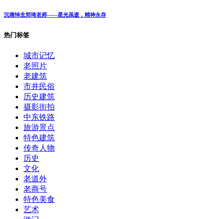
沉痛悼念郑琦老师——星光虽逝，精神永存
热门标签
城市记忆
老照片
老建筑
市井民俗
历史建筑
摄影街拍
中东铁路
旅游景点
特色建筑
传奇人物
历史
文化
老道外
老商号
特色美食
艺术