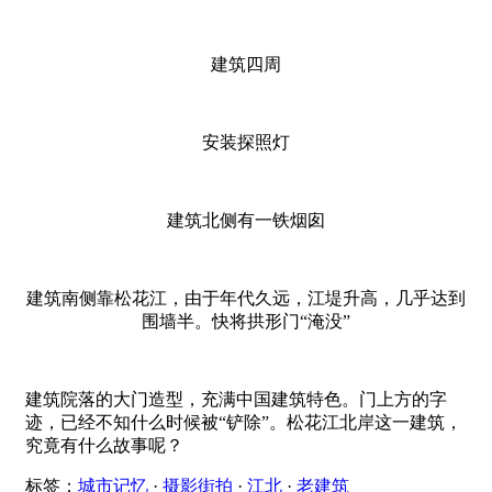
建筑四周
安装探照灯
建筑北侧有一铁烟囱
建筑南侧靠松花江，由于年代久远，江堤升高，几乎达到
围墙半。快将拱形门“淹没”
建筑院落的大门造型，充满中国建筑特色。门上方的字
迹，已经不知什么时候被“铲除”。松花江北岸这一建筑，
究竟有什么故事呢？
标签：
城市记忆
·
摄影街拍
·
江北
·
老建筑