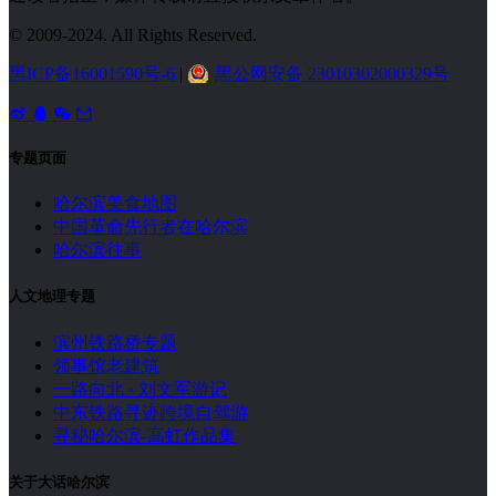
© 2009-2024. All Rights Reserved.
黑ICP备16001590号-6
|
黑公网安备 23010302000329号
专题页面
哈尔滨美食地图
中国革命先行者在哈尔滨
哈尔滨往事
人文地理专题
滨州铁路桥专题
领事馆老建筑
一路向北 · 刘文军游记
中东铁路寻迹跨境自驾游
寻秘哈尔滨-高虹作品集
关于大话哈尔滨