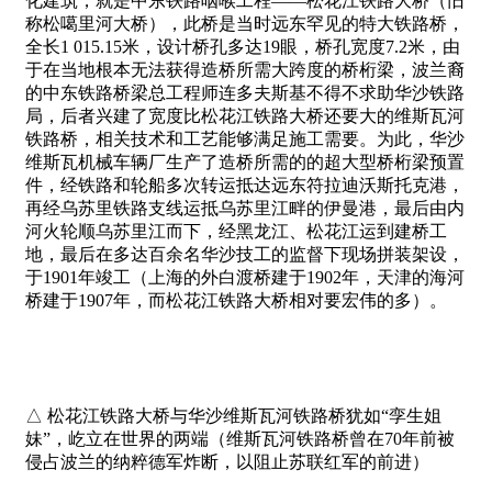
化建筑，就是中东铁路咽喉工程——松花江铁路大桥（旧
称松噶里河大桥），此桥是当时远东罕见的特大铁路桥，
全长1 015.15米，设计桥孔多达19眼，桥孔宽度7.2米，由
于在当地根本无法获得造桥所需大跨度的桥桁梁，波兰裔
的中东铁路桥梁总工程师连多夫斯基不得不求助华沙铁路
局，后者兴建了宽度比松花江铁路大桥还要大的维斯瓦河
铁路桥，相关技术和工艺能够满足施工需要。为此，华沙
维斯瓦机械车辆厂生产了造桥所需的的超大型桥桁梁预置
件，经铁路和轮船多次转运抵达远东符拉迪沃斯托克港，
再经乌苏里铁路支线运抵乌苏里江畔的伊曼港，最后由内
河火轮顺乌苏里江而下，经黑龙江、松花江运到建桥工
地，最后在多达百余名华沙技工的监督下现场拼装架设，
于1901年竣工（上海的外白渡桥建于1902年，天津的海河
桥建于1907年，而松花江铁路大桥相对要宏伟的多）。
△ 松花江铁路大桥与华沙维斯瓦河铁路桥犹如“孪生姐
妹”，屹立在世界的两端（维斯瓦河铁路桥曾在70年前被
侵占波兰的纳粹德军炸断，以阻止苏联红军的前进）