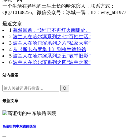
一个生活在异地的土生土长的哈尔滨人，联系方式：
QQ710148256。微信公众号：冰城一隅，ID：why_hb1977
最近文章
1
暮然回首，“她”已不再灯火阑珊处。
2
波兰人在哈尔滨系列之七“百姓生活”
3
波兰人在哈尔滨系列之六“私家大宅”
4
从《斯卡布罗集市》到格兰德旅馆
5
波兰人在哈尔滨系列之五“教堂旧影”
6
波兰人在哈尔滨系列之四“波兰之家”
站内搜索
最新文章
高谊街的中东铁路医院