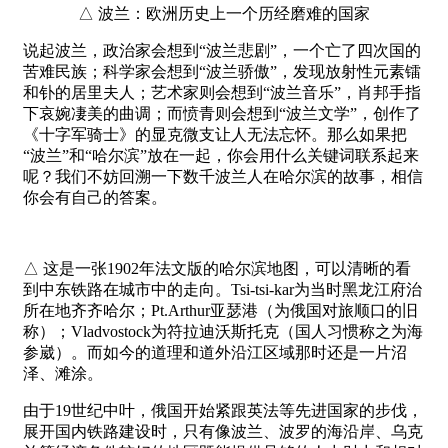
△ 波兰：欧洲历史上一个历经磨难的国家
说起波兰，政治家会想到“波兰悲剧”，一个亡了四次国的
苦难民族；科学家会想到“波兰骄傲”，发现放射性元素镭
和钋的居里夫人；艺术家则会想到“波兰音乐”，肖邦手指
下哀婉凄美的曲调；而愤青则会想到“波兰文学”，创作了
《十字军骑士》的显克微支让人无法忘怀。那么如果把
“波兰”和“哈尔滨”放在一起，你会用什么关键词联系起来
呢？我们不妨回溯一下数千波兰人在哈尔滨的故事，相信
你会有自己的答案。
△ 这是一张1902年法文版的哈尔滨地图，可以清晰的看
到中东铁路在城市中的走向。Tsi-tsi-kar为当时黑龙江府治
所在地齐齐哈尔；Pt.Arthur亚瑟港（为俄国对旅顺口的旧
称）；Vladvostock为符拉迪沃斯托克（国人习惯称之为海
参崴）。而如今的道理和道外沿江区域那时还是一片沼
泽、滩涂。
由于19世纪中叶，俄国开始紧跟英法等先进国家的步伐，
展开国内铁路建设时，只有像波兰、波罗的海沿岸、乌克