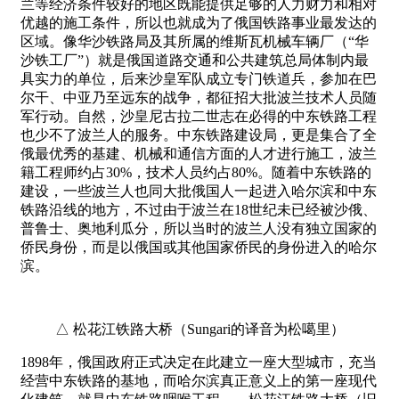
兰等经济条件较好的地区既能提供足够的人力财力和相对
优越的施工条件，所以也就成为了俄国铁路事业最发达的
区域。像华沙铁路局及其所属的维斯瓦机械车辆厂（“华
沙铁工厂”）就是俄国道路交通和公共建筑总局体制内最
具实力的单位，后来沙皇军队成立专门铁道兵，参加在巴
尔干、中亚乃至远东的战争，都征招大批波兰技术人员随
军行动。自然，沙皇尼古拉二世志在必得的中东铁路工程
也少不了波兰人的服务。中东铁路建设局，更是集合了全
俄最优秀的基建、机械和通信方面的人才进行施工，波兰
籍工程师约占30%，技术人员约占80%。随着中东铁路的
建设，一些波兰人也同大批俄国人一起进入哈尔滨和中东
铁路沿线的地方，不过由于波兰在18世纪未已经被沙俄、
普鲁士、奥地利瓜分，所以当时的波兰人没有独立国家的
侨民身份，而是以俄国或其他国家侨民的身份进入的哈尔
滨。
△ 松花江铁路大桥（Sungari的译音为松噶里）
1898年，俄国政府正式决定在此建立一座大型城市，充当
经营中东铁路的基地，而哈尔滨真正意义上的第一座现代