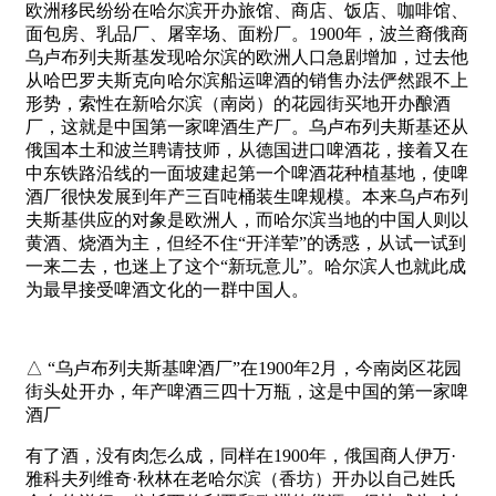
欧洲移民纷纷在哈尔滨开办旅馆、商店、饭店、咖啡馆、
面包房、乳品厂、屠宰场、面粉厂。1900年，波兰裔俄商
乌卢布列夫斯基发现哈尔滨的欧洲人口急剧增加，过去他
从哈巴罗夫斯克向哈尔滨船运啤酒的销售办法俨然跟不上
形势，索性在新哈尔滨（南岗）的花园街买地开办酿酒
厂，这就是中国第一家啤酒生产厂。乌卢布列夫斯基还从
俄国本土和波兰聘请技师，从德国进口啤酒花，接着又在
中东铁路沿线的一面坡建起第一个啤酒花种植基地，使啤
酒厂很快发展到年产三百吨桶装生啤规模。本来乌卢布列
夫斯基供应的对象是欧洲人，而哈尔滨当地的中国人则以
黄酒、烧酒为主，但经不住“开洋荤”的诱惑，从试一试到
一来二去，也迷上了这个“新玩意儿”。哈尔滨人也就此成
为最早接受啤酒文化的一群中国人。
△ “乌卢布列夫斯基啤酒厂”在1900年2月，今南岗区花园
街头处开办，年产啤酒三四十万瓶，这是中国的第一家啤
酒厂
有了酒，没有肉怎么成，同样在1900年，俄国商人伊万·
雅科夫列维奇·秋林在老哈尔滨（香坊）开办以自己姓氏