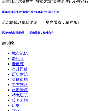
重现哈尔滨世界“教堂之城”美誉名片已势在必行
沉痛悼念郑琦老师——星光虽逝，精神永存
热门标签
城市记忆
老照片
老建筑
市井民俗
历史建筑
摄影街拍
中东铁路
旅游景点
特色建筑
传奇人物
历史
文化