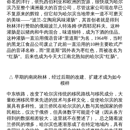
命名的洋行，依托西伯利亚和欧洲的货源，很快成为哈尔
滨乃至整个满洲最大的百货公司，尽管这家公司现在早已
不复原来的辉煌，但它却为哈尔滨当地带来一道不可磨灭
的美味——“波兰-立陶宛风味灌肠”，其首创者就是得到
秋林洋行赞助的俄籍波兰人特洛姆·伊西耶尼科夫。这种
灌肠是以猪肉和牛肉混合，味道独特，成为下酒的佳品。
这种灌肠一直沿用俄语音译“里道斯”为名，1964年，当时
的黑龙江食品公司废止了此前一直沿用的10种主要欧式产
品的音译名称，而“里道斯”因外表为枣红色，而被改名为
“红肠”。后来也成为今天大江南北熟知的哈尔滨“红肠”。
△ 早期的南岗秋林，经过后期的改建、扩建才成为如今
模样
中东铁路，改变了哈尔滨传统的移民路线与移民成分，大
量欧洲移民带来先进的技术与多样文化，促使哈尔滨的发
展具有多样性。波兰侨民在哈尔滨的人数与其他国家的侨
民相比，仅次于俄侨，但具体数字可能是个谜（因从各方
得到的数据相差较大，这里就不在赘述了）。总之随着波
兰侨民的增多，哈尔滨也逐渐形成了在特定地域内，具有