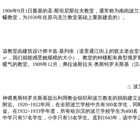
1906年9月1日奠基的圣·斯坦尼斯拉夫教堂，通常称为南岗波
幪教堂，为1930年在原乌克兰教堂基础上重新建造的）。
该教堂由建筑设计师卡兹·基列依（道里通江街上的犹太老会堂
㎡，我们就能感受她规模的大小）。教堂的钟楼配有典型俄罗
暖气的教堂。1909年12月，弗拉迪斯拉夫·奥斯特罗夫斯基
△ 
神甫奥斯特罗夫斯基提出利用教会组织和波兰教友的捐助建立波
附近。1920~1922年间，在全部波兰学校中共有300名学
金。在1932~1933学年度，所有哈尔滨的波兰学校学生为400
中学只有57名学生，小学只有53名学生。直到1943年，该中