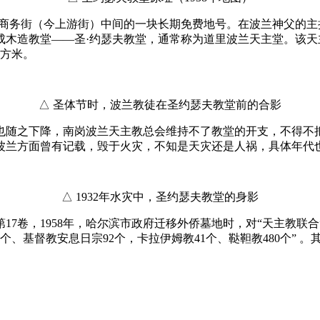
）、商务街（今上游街）中间的一块长期免费地号。在波兰神父的
建成木造教堂——圣·约瑟夫教堂，通常称为道里波兰天主堂。该
平方米。
△ 圣体节时，波兰教徒在圣约瑟夫教堂前的合影
也随之下降，南岗波兰天主教总会维持不了教堂的开支，不得不把道里
波兰方面曾有记载，毁于火灾，不知是天灾还是人祸，具体年代
△ 1932年水灾中，圣约瑟夫教堂的身影
17卷，1958年，哈尔滨市政府迁移外侨墓地时，对“天主教联合
42个、基督教安息日宗92个，卡拉伊姆教41个、鞑靼教480个”