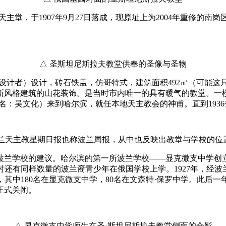
兰天主堂，于1907年9月27日落成，现原址上为2004年重修
△ 圣斯坦尼斯拉夫教堂供奉的圣像与圣物
设计者）设计，砖石铁盖，仿哥特式，建筑面积492㎡（可能这只
斯风格建筑的山花装饰。是当时市内唯一的具有暖气的教堂。一
（汉名：吴文化）来到哈尔滨，就任本地天主教会的神甫。直到19
波兰天主教星期日报也称波兰周报，从中也反映出教堂与学校的位
兰学校的建议。哈尔滨的第一所波兰学校——显克微支中学创立
生，同时还有同样数量的波兰裔青少年在俄国学校上学。1927年
名，其中180名在显克微支中学，80名在文森特·保罗中学。此后一
学正式关闭。
△ 显克微支中学师生在圣·斯坦尼斯拉夫教堂侧面的合影