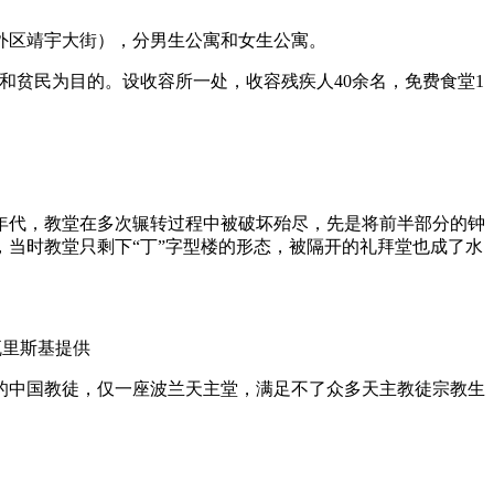
外区靖宇大街），分男生公寓和女生公寓。
和贫民为目的。设收容所一处，收容残疾人40余名，免费食堂1
0年代，教堂在多次辗转过程中被破坏殆尽，先是将前半部分的钟
，当时教堂只剩下“丁”字型楼的形态，被隔开的礼拜堂也成了水
瓦里斯基提供
滨的中国教徒，仅一座波兰天主堂，满足不了众多天主教徒宗教生