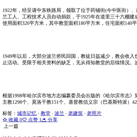
1922年，经呈请中东铁路局，领取了位于药铺街(今中医街
兰工人、工程技术人员自动捐款，于1925年在道里三十六棚
使用面积320平方米，其中教堂面积180平方米，住宅面积140
1949年以后，大部分波兰侨民回国，教徒日益减少，教会收入
止活动。受限于相关资料的缺乏，无从得知教堂的后续情况。
根据1998年哈尔滨市地方志编纂委员会出版的《哈尔滨市志》第
主教1298个、莫洛干教151个、基督教信义宗（巴基斯特派）
标签：
城市记忆
·
教堂
·
波兰
·
老建筑
·
老照片
收藏
0
点赞
1
分享
上一篇