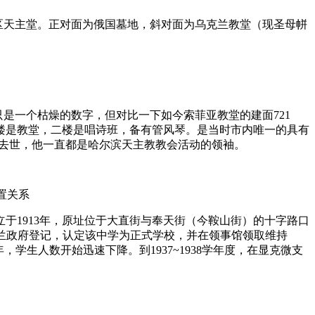
的南岗区天主堂。正对面为俄国墓地，斜对面为乌克兰教堂（现圣母帡
是一个枯燥的数字，但对比一下如今索菲亚教堂的建面721
楼是教堂，二楼是唱诗班，备有管风琴。是当时市内唯一的具有
36去世，他一直都是哈尔滨天主教教会活动的领袖。
置关系
于1913年，原址位于大直街与奉天街（今鞍山街）的十字路口
，经波兰政府登记，认定该中学为正式学校，并在领事馆领取维持
年，学生人数开始迅速下降。到1937~1938学年度，在显克微支