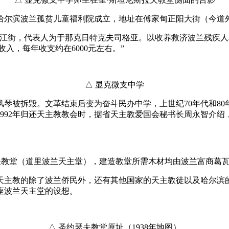
，哈尔滨波兰孤贫儿童福利院成立，地址在傅家甸正阳大街（今道
区龙江街，代表人为于那克日特克夫司格亚。以收养救济波兰残疾人
入，每年收支约在6000元左右。”
△ 显克微支中学
管风琴被拆毁。文革结束后变为奋斗民办中学，上世纪70年代和8
992年归还天主教教会时，据省天主教爱国会秘书长周永智介绍
夫教堂（道里波兰天主堂），建造教堂所需木材均由波兰富商葛
奉天主教的除了波兰侨民外，还有其他国家的天主教徒以及哈尔
座波兰天主堂的设想。
△ 圣约瑟夫教堂原址（1938年地图）