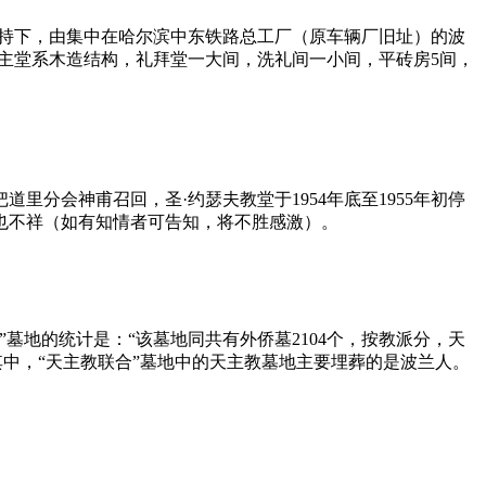
主持下，由集中在哈尔滨中东铁路总工厂（原车辆厂旧址）的波
天主堂系木造结构，礼拜堂一大间，洗礼间一小间，平砖房5间，
分会神甫召回，圣·约瑟夫教堂于1954年底至1955年初停
也不祥（如有知情者可告知，将不胜感激）。
”墓地的统计是：“该墓地同共有外侨墓2104个，按教派分，天
 。其中，“天主教联合”墓地中的天主教墓地主要埋葬的是波兰人。