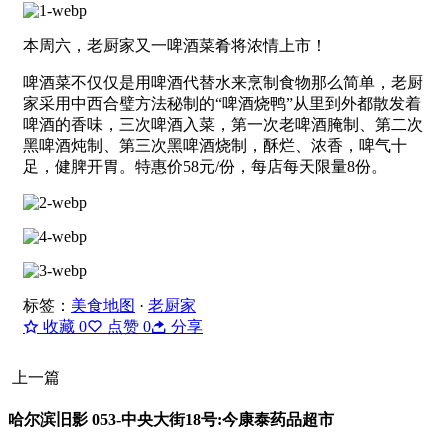
本周六，老厨家又一啤酒菜肴将浓情上市！
啤酒菜不仅仅是用啤酒代替水来烹制食物那么简单，老厨
家采用中西合璧方法秘制的“啤酒烧鸭”从里到外都散发着
啤酒的香味，三次啤酒入菜，第一次老啤酒腌制、第二次
黑啤酒炖制、第三次黑啤酒烧制，酥烂、浓香，啤气十
足，健脾开胃。特惠价58元/份，每店每天限量8份。
标签：
美食地图
·
老厨家
收藏
0
点赞
0
分享
上一篇
哈尔滨旧影 053-中央大街18号:今康泰药品超市