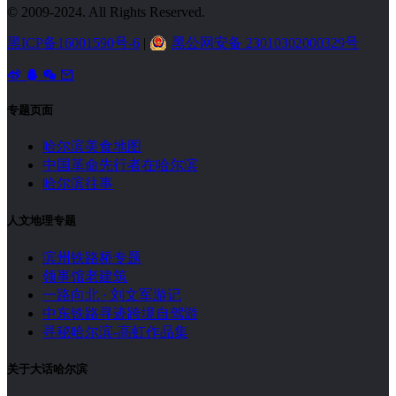
© 2009-2024. All Rights Reserved.
黑ICP备16001590号-6
|
黑公网安备 23010302000329号
专题页面
哈尔滨美食地图
中国革命先行者在哈尔滨
哈尔滨往事
人文地理专题
滨州铁路桥专题
领事馆老建筑
一路向北 · 刘文军游记
中东铁路寻迹跨境自驾游
寻秘哈尔滨-高虹作品集
关于大话哈尔滨