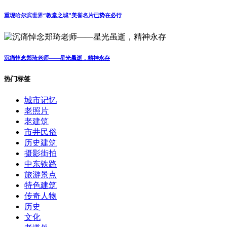
重现哈尔滨世界“教堂之城”美誉名片已势在必行
沉痛悼念郑琦老师——星光虽逝，精神永存
热门标签
城市记忆
老照片
老建筑
市井民俗
历史建筑
摄影街拍
中东铁路
旅游景点
特色建筑
传奇人物
历史
文化