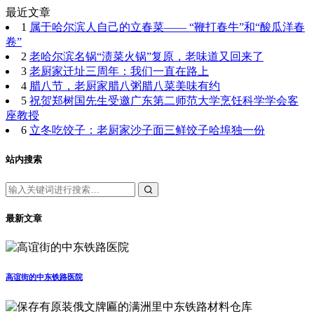
最近文章
1
属于哈尔滨人自己的立春菜—— “鞭打春牛”和“酸瓜洋春
卷”
2
老哈尔滨名锅“渍菜火锅”复原，老味道又回来了
3
老厨家迁址三周年：我们一直在路上
4
腊八节，老厨家腊八粥腊八菜美味有约
5
祝贺郑树国先生受邀广东第二师范大学烹饪科学学会客
座教授
6
立冬吃饺子：老厨家沙子面三鲜饺子哈埠独一份
站内搜索
最新文章
高谊街的中东铁路医院