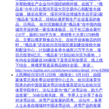
并帮助俄生产企业与中国经销商对接。在线下，“俄
品多”今年3月在黑河开设大宗交易中心和配套仓储
设施，随后在黑河、绥芬河等边境城市先后开设5家
“俄品多”实体店，经销从俄罗斯生产企业直采的食
品、日用品。 哈尔滨旗舰店是“俄品多”在中国内陆
城市开设的第一家实体体验店，位于长江路会展中
心F厅，面积1300平方米，将销售七大类1370种商
品，主要以俄罗斯食品为主。在哈开设体验店的同
时，“俄品多”还在哈尔滨综保区规划建设保税仓储
和配送中心，计划建设各类仓储库25万平方米，项
目总投资8亿元。“俄品多”计划以哈尔滨为基地，3
年内在全国建设300家线下直营店和加盟店，线上线
下结合，将俄罗斯直采商品销往全国。 来源：
http://www.harbin.gov.cn/info/news/index/detail_jryw/4390
人民网哈尔滨9月12日电（杨海全）9月10日，由国
家体育总局冬季运动管理中心主办、哈尔滨体育学
院承办的中国首届冰雪运动发展高层论坛在哈尔滨
体育学院举行。论坛主题为“推广冰雪运动，助力产
业发展”。50余位相关政、商、学界人士分享了各自
对冰雪运动、冰雪产业发展的思考。 论坛中，各界
人士从各自领域对中国冰雪运动、冰雪产业的发展