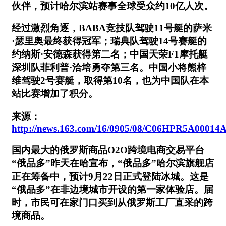
伙伴，预计哈尔滨站赛事全球受众约10亿人次。
经过激烈角逐，BABA竞技队驾驶11号艇的萨米
·瑟里奥最终获得冠军；瑞典队驾驶14号赛艇的
约纳斯·安德森获得第二名；中国天荣F1摩托艇
深圳队菲利普·洽培勇夺第三名。中国小将熊梓
维驾驶2号赛艇，取得第10名，也为中国队在本
站比赛增加了积分。
来源：
http://news.163.com/16/0905/08/C06HPR5A00014
国内最大的俄罗斯商品O2O跨境电商交易平台
“俄品多”昨天在哈宣布，“俄品多”哈尔滨旗舰店
正在筹备中，预计9月22日正式登陆冰城。这是
“俄品多”在非边境城市开设的第一家体验店。届
时，市民可在家门口买到从俄罗斯工厂直采的跨
境商品。