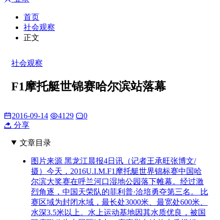
首页
社会观察
正文
社会观察
F1摩托艇世锦赛哈尔滨站落幕
2016-09-14
4129
0
分享
文章目录
图片来源 黑龙江晨报4日讯（记者王承旺张博文/
摄）今天，2016U.I.M.F1摩托艇世界锦标赛中国哈
尔滨大奖赛在呼兰河口湿地公园落下帷幕。经过激
烈角逐，中国天荣队的菲利普·洽培勇夺第三名。 比
赛区域为封闭水域，最长处3000米、最宽处600米、
水深3.5米以上。水上运动基地因其水质优良，被国