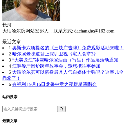
长河
大话哈尔滨网站发起人，联系方式: dachanghe@163.com
最近文章
1
奥斯卡六项提名的《三块广告牌》免费观影活动来啦！
2
哈尔滨老味道登上深圳卫视《宅人食堂3》
3
“大美龙江”冰雪哈尔滨油画（写生）作品展活动通知
4
江畔餐厅围炉跨年故事会，邀您携往事参加
5
大话哈尔滨可以跻身最具人气自媒体十强吗？这事儿全
靠您了！
6
有福利 | 9月16日龙采中意之夜群星演唱会
站内搜索
最新文章