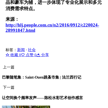
品和豪车为辅，进一步体现了专业化展示和多元
消费需求特点。
来源：
http://hlj.people.com.cn/n2/2016/0912/c220024-
28991847.html
标签：
新闻
·
社会
收藏
0
点赞
0
分享
上一篇
巴黎随笔集：Saint-Ouen跳蚤市集 | 法兰西行记
下一篇
让空间换个频率发声——陈松水彩艺术创作感言