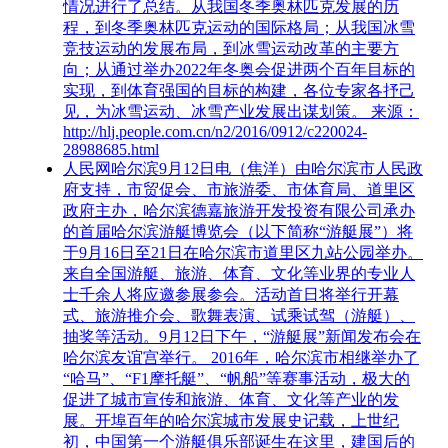
情况进行了总结。从我国冬季奥林匹克发展的历
程，到冬季奥林匹克运动的国际格局；从我国冰雪
竞技运动的发展布局，到冰雪运动改革的主要方
向；从通过举办2022年冬奥会促进两个百年目标的
实现，到体育强国的目标的构建，各位专家各抒己
见，为冰雪运动、冰雪产业发展出谋划策。 来源：
http://hlj.people.com.cn/n2/2016/0912/c220024-
28988685.html
人民网哈尔滨9月12日电（焦洋）由哈尔滨市人民政
府支持，市贸促会、市旅游委、市体育局、道里区
政府主办，哈尔滨德嘉旅游开发投资有限公司承办
的首届哈尔滨游艇博览会（以下简称“游艇展”）将
于9月16日至21日在哈尔滨市道里区九站公园举办。
来自全国游艇、旅游、体育、文化等业界的专业人
士千余人将应邀参展参会。活动首日将举行开幕
式、旅游推介会、歌舞表演、试乘试驾（游艇）、
抽奖等活动。9月12日下午，“游艇展”新闻发布会在
哈尔滨友谊宫举行。 2016年，哈尔滨市相继举办了
“哈马”、“F1摩托艇”、“帆船”等赛事活动，极大的
促进了城市宣传和旅游、体育、文化等产业的发
展。开埠百年的哈尔滨城市发展史记载，上世纪
初，中国第一个游艇俱乐部诞生在这里，建国后的