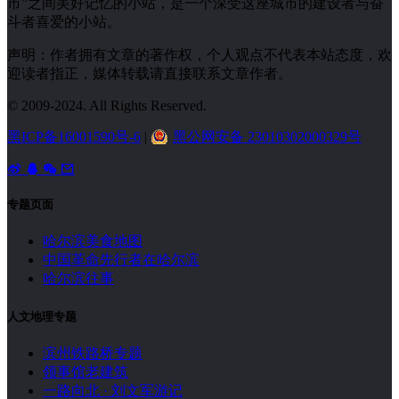
市”之间美好记忆的小站，是一个深受这座城市的建设者与奋
斗者喜爱的小站。
声明：作者拥有文章的著作权，个人观点不代表本站态度，欢
迎读者指正，媒体转载请直接联系文章作者。
© 2009-2024. All Rights Reserved.
黑ICP备16001590号-6
|
黑公网安备 23010302000329号
专题页面
哈尔滨美食地图
中国革命先行者在哈尔滨
哈尔滨往事
人文地理专题
滨州铁路桥专题
领事馆老建筑
一路向北 · 刘文军游记