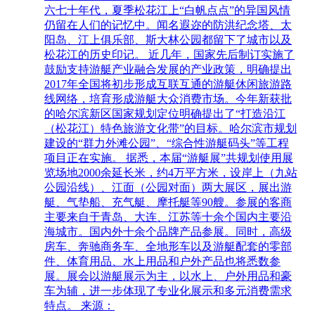
六七十年代，夏季松花江上“白帆点点”的异国风情
仍留在人们的记忆中。闻名遐迩的防洪纪念塔、太
阳岛、江上俱乐部、斯大林公园都留下了城市以及
松花江的历史印记。 近几年，国家先后制订实施了
鼓励支持游艇产业融合发展的产业政策，明确提出
2017年全国将初步形成互联互通的游艇休闲旅游路
线网络，培育形成游艇大众消费市场。今年新获批
的哈尔滨新区国家规划定位明确提出了“打造沿江
（松花江）特色旅游文化带”的目标。哈尔滨市规划
建设的“群力外滩公园”、“综合性游艇码头”等工程
项目正在实施。 据悉，本届“游艇展”共规划使用展
览场地2000余延长米，约4万平方米，设岸上（九站
公园沿线）、江面（公园对面）两大展区，展出游
艇、气垫船、充气艇、摩托艇等90艘。参展的客商
主要来自于青岛、大连、江苏等十余个国内主要沿
海城市。国内外十余个品牌产品参展。同时，高级
房车、奔驰商务车、全地形车以及游艇配套的零部
件、体育用品、水上用品和户外产品也将悉数参
展。展会以游艇展示为主，以水上、户外用品和豪
车为辅，进一步体现了专业化展示和多元消费需求
特点。 来源：