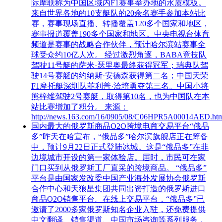
际摩联称为中国区域内F1赛事举办地的水质模板。
来自世界各地的10支艇队的20余名赛手参加本站比
赛，赛事现场直播、转播覆盖120多个国家和地区，
赛事报道覆盖190多个国家和地区。中央电视台体育
频道是赛事的战略合作伙伴，预计哈尔滨站赛事全
球受众约10亿人次。 经过激烈角逐，BABA竞技队
驾驶11号艇的萨米·瑟里奥最终获得冠军；瑞典队驾
驶14号赛艇的约纳斯·安德森获得第二名；中国天荣
F1摩托艇深圳队菲利普·洽培勇夺第三名。中国小将
熊梓维驾驶2号赛艇，取得第10名，也为中国队在本
站比赛增加了积分。 来源：
http://news.163.com/16/0905/08/C06HPR5A00014AED.ht
国内最大的俄罗斯商品O2O跨境电商交易平台“俄品
多”昨天在哈宣布，“俄品多”哈尔滨旗舰店正在筹备
中，预计9月22日正式登陆冰城。这是“俄品多”在非
边境城市开设的第一家体验店。届时，市民可在家
门口买到从俄罗斯工厂直采的跨境商品。 “俄品多”
平台是由国家发改委中国产业海外发展协会俄罗斯
合作中心和天狼星集团共同出资打造的俄罗斯进口
商品O2O销售平台。在线上交易平台，“俄品多”已
邀请了2000多家俄罗斯知名企业入驻，还免费提供
中文翻译、销售渠道、中国市场咨询等系列服务，