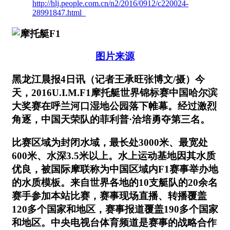
http://hlj.people.com.cn/n2/2016/0912/c220024-
28991847.html
图片来源
黑龙江晨报4日讯（记者王承旺张博文/摄）今
天，2016U.I.M.F1摩托艇世界锦标赛中国哈尔滨
大奖赛在呼兰河口湿地公园落下帷幕。经过激烈
角逐，中国天荣队的菲利普·洽培勇夺第三名。
比赛区域为封闭水域，最长处3000米、最宽处
600米、水深3.5米以上。水上运动基地因其水质
优良，被国际摩联称为中国区域内F1赛事举办地
的水质模板。来自世界各地的10支艇队的20余名
赛手参加本站比赛，赛事现场直播、转播覆盖
120多个国家和地区，赛事报道覆盖190多个国家
和地区。中央电视台体育频道是赛事的战略合作