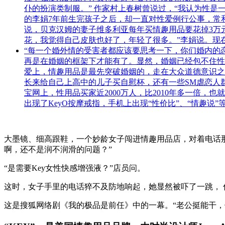
仆的扮演类制服。” 作家村上春树曾说过，“我认为性是
的李娟7年前生完孩子之后，却一直对性爱例行公事，常
说，贝克汉姆的妻子维多利亚每年买情趣用品要花掉3万
花，我觉得自己皮肤也好了，年轻了很多。”李娟说。现
“每一个婚外情的受害者都应该要思考一下，你们婚内的恋
再是在婚姻的框架下才能有了。显然，婚姻已经包不住性
爱上，情趣用品是最先突破婚姻的，走在大众道德意识之
长来给自己上高中的儿子买自慰杯，还有一些SM虐恋人群
宝网上，性用品买家近2000万人，比2010年多一倍，也
出现了KeyO按摩戒指，手机上出现“性价比”、“情趣说
大墨镜、细高跟鞋，一个妙龄女子闯进情趣用品店，对着电话
啊，还不是润不润滑的问题？”
“是需要Key女性快感增强液？”店员问。
这时，女子手里的电话猝不及防地响起，她显然被吓了一跳， 
这是搜狐网络剧《我的极品是前任》中的一幕。“老公挺能干，但