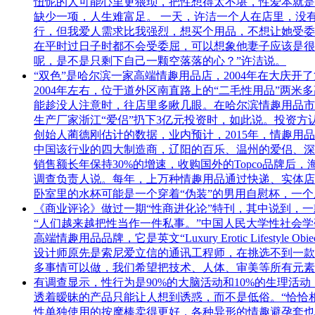
忸怩的人可能心里更猥琐，把性想得太不堪，性爱本就是
缺少一项，人生难富足。 一天，许洁一个人在店里，没有
行，但我爱人需求比我强烈，想买个用品，不想让她受委屈
在平时过日子时都不会受委屈，可以想象他妻子应该是很
呢，是不是只剩下自己一颗空落落的心？”许洁说。
“双色”是哈尔滨一家高端情趣用品店，2004年在大庆
2004年左右，位于道外区南直路上的“二毛性用品”两
能趁没人注意时，往店里多瞅几眼。在哈尔滨情趣用品市场
生产厂家浙江“爱侣”扔下3亿元投资时，如此说。投资方认
创始人蔺德刚估计的数据，业内预计，2015年，情趣用
中国该行业的四大制造商，辽阳的百乐、温州的爱侣、深
销售额长年保持30%的增速，收购国外的Topco品牌后，
调查负责人说。每年，上万种情趣用品通过快递、实体店
卧室里的水杯可能是一个穿着“伪装”的男用自慰杯，一
《商业评论》做过一期“性商进化论”特刊，其中说到，
“人们越来越把性当作一件私事。”中国人民大学性社会学
高端情趣用品品牌，它是英文“Luxury Erotic Lifes
设计师原先是索尼爱立信的通讯工程师，在挑选不到一款
多事情可以做，我们希望把技术、人体、审美等所有元素都结
有调查显示，性行为是90%的大脑活动和10%的生理活
透着暧昧的产品只能让人想到诱惑，而不是低俗。“恰恰
性单独使用的按摩棒卖得更好，各种异形的情趣避孕套也