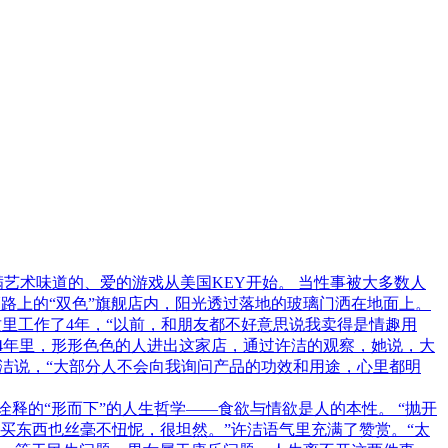
：一场充满艺术味道的、爱的游戏从美国KEY开始。 当性事被大多数人
顿路上的“双色”旗舰店内，阳光透过落地的玻璃门洒在地面上。
在这里工作了4年，“以前，和朋友都不好意思说我卖得是情趣用
4年里，形形色色的人进出这家店，通过许洁的观察，她说，大
洁说，“大部分人不会向我询问产品的功效和用途，心里都明
诠释的“形而下”的人生哲学——食欲与情欲是人的本性。 “抛开
买东西也丝毫不忸怩，很坦然。”许洁语气里充满了赞赏。“太