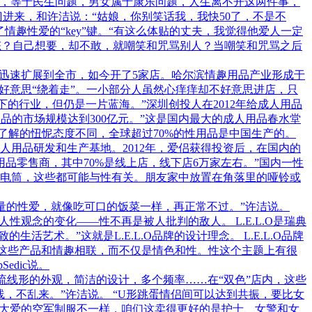
食，等于民生问题，男女属于康乐问题，人生离不开这两件事，
进来，和许洁说：“姑娘，你别笑话我，我快50了，不是不
趣性爱的“key”键。“有这么体贴的丈夫，我觉得他爱人一定
态？自己想要，却不敢，就嘲笑和咒骂别人？当嘲笑和咒骂之后
店，迅速扩展到全市，如今开了5家店。哈尔滨情趣用品产业形成于
不好意思“绕着走”。一小部分人虽然心痒痒却不好意思进店，只
的行业，但仍是一片蓝海。”深圳创投人在2012年给成人用品
用品的市场规模达到300亿元。”这是国内最大的成人用品春水堂
甚了解的忸怩态度不同，全球超过70%的性用品是中国生产的。
用品研发和生产基地。2012年，爱侣获得投资后，在国内的
性用品零售商，其中70%是线上店，线下店6万家左右。”国内一性
电筒，这些都可能与性有关。朋友家中放置在角落里的哑铃或
量的性爱，就像吃可口的饭菜一样，再正常不过。”许洁说。
观念的变化——性不再是被人批判的敌人。 L.E.L.O是瑞典
种精致的生活艺术。”这就是L.E.L.O品牌的设计理念。 L.E.L.O品牌
“这些产品和情趣相联，而不仅是情色和性。性这个主题上有很
dic说。
流线形的外观，简洁的设计，多个频率……在“双色”店内，这些
，不乱来。”许洁说。 “U形跳蛋情侣间可以达到共振，要比女
人大爱的空军制服不一样，咱们这卖得更好的是护士、女警和女