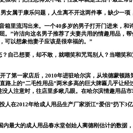
，男女属于康乐问题，人生离不开这两件事，缺少一项
音箱里流泻出来。一个40多岁的男子打开门进来，和许
。”许洁向这名男子推荐了夫妻共用的情趣用品，帮他们
，可以想象他妻子应该是很幸福的。”
态？自己想要，却不敢，就嘲笑和咒骂别人？当嘲笑和
大庆开了第一家店后，2010年进驻哈尔滨，从埃德蒙顿
南直路上的“二毛性用品”两米多高的巨大牌匾几乎让
趁没人注意时，往店里多瞅几眼。在哈尔滨情趣用品市
投人在2012年给成人用品生产厂家浙江“爱侣”扔下
这是国内最大的成人用品春水堂创始人蔺德刚估计的数据