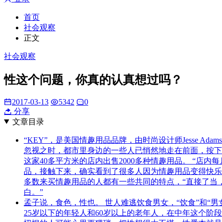
首页
社会观察
正文
社会观察
性这个问题，你真的认真想过吗？
2017-03-13
5342
0
分享
文章目录
“KEY”，是美国情趣用品品牌，由时尚设计师Jesse Ad
忽视之时，都市里身边的一些人已悄然地走在前面，按下了
这家40多平方米的店内出售2000多种情趣用品。 “
品，接触下来，确实看到了很多人因为情趣用品变得快乐
多数来买情趣用品的人都有一些共同的特点，“直接了当
白。”
孟子说，食色，性也。 世人难逃饮食男女，“饮食”和“男
25岁以下的年轻人和60岁以上的老年人，在中年这个