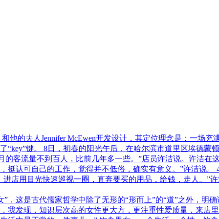
ams 和他的夫人Jennifer McEwen开发设计，其定位理念是
“key”键。 8日，初春的阳光午后，在哈尔滨市道里区埃德蒙
店内每月的客流量不到百人，比前几年多一些。”店员许洁说。许洁
，挺认可自己的工作，觉得并不低俗，确实有意义。”许洁说。 
，进店用目光快速巡视一圈，直奔要买的用品，给钱，走人。”许
女”，这是古代儒家哲学中除了无形的“形而上”的“道”之外，明确
阶段，我发现，知识层次高的女性更大方，更注重性爱质量，来店里