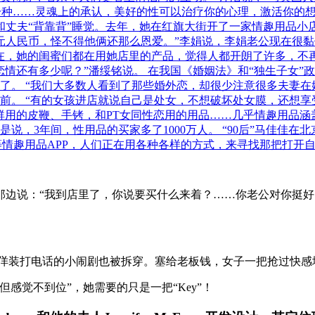
一种……灵魂上的承认，美好的性可以治疗你的心理，激活你的想
和丈夫“背靠背”睡觉。去年，她在红旗大街开了一家情趣用品小
元人民币，怪不得他俩还那么恩爱。”李娟说，李娟老公现在很黏
在，她的闺蜜们都在用她店里的产品，觉得人都开朗了许多，不
情还有多少呢？”潘绥铭说。 在我国《婚姻法》和“独生子女”
了。 “我们大多数人看到了那些婚外恋，却很少注意很多夫妻在
前。 “有的女孩进店就说自己是处女，不想破坏处女膜，还想享
用的皮鞭、手铐，和PT女同性恋用的用品……几乎情趣用品涵盖了
就是说，3年间，性用品的买家多了1000万人。 “90后”马佳
”等情趣用品APP，人们正在用各种各样的方式，来寻找那把打开自
那边说：“我到店里了，你说要买什么来着？……你老公对你挺
佯装打电话的小闹剧也被拆穿。塞给老板钱，女子一把抢过快感
感觉不到位”，她需要的只是一把“Key”！