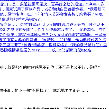
象力，是一条通往更高层次、更美好之处的通道。” 今年39岁
店，回家试用了两款产品，老公和她自己都很惊喜。 “我看新闻
他，经常接他下班。“今年情人节还突发奇想，给我买了玫瑰
再像以前那样容易抱怨了。
政策之后，几次的“性革命”让人们的性观念逐渐开放，性生活不
婚姻内早没有爱情了，性生活也基本没有了。”潘绥铭说。 在性
受性快感，我就推荐她买专为处女设计的‘蝴蝶’震动器。一些家
所有人群的性需求。”许洁说。 2013年，作为电商代表的淘
佳在北京三里屯开了“跑否”情趣店，搜狐网络剧《我的极品是前任》里
己隐秘情趣性爱的“Key”…… □文中许洁和李娟为化名
好的，就是那个的时候感觉不到位，还不是老公不行，是吧？
增强液，扔下一句“不用找了”，尴尬地匆匆跑开……