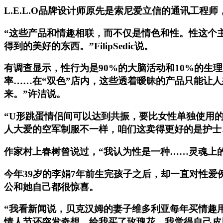
L.E.L.O品牌设计师原先是索尼爱立信的通讯工
“这些产品和情趣相联，而不仅是情色和性。性这个
得到的美好的东西。”FilipSedic说。
有调查显示，性行为是90%的大脑活动和10%的
率……在“双色”店内，这些透着暧昧的产品只能让
来。”许洁说。
“U形跳蛋情侣间可以达到共振，要比女性单独使用
人大爱的空军制服不一样，咱们这卖得更好的是护士
作家村上春树曾说过，“我认为性是一种……灵魂上
今年39岁的李娟7年前生完孩子之后，却一直对性
公和她自己都很惊喜。
“我看新闻说，贝克汉姆的妻子维多利亚每年买情趣
情人节还突发奇想，给我买了玫瑰花，我觉得自己皮