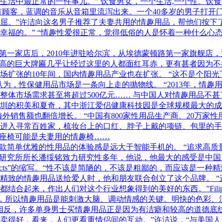
生活中最正常的一件事儿。” 饮食男女，一个生活,一个性。饮
顾客，蓝调的音乐从音箱里流泻出来。一个40多岁的男子打开门
。”许洁向这名男子推荐了夫妻共用的情趣用品，帮他们按下了情
幸福的。” “情趣性爱很正常，觉得低俗的人是怀着一种什么心
开了第一家店后，2010年进驻哈尔滨，从埃德蒙顿路第一家旗舰
米多高的巨大牌匾几乎让经过这里的人都面红耳赤，更有甚者因为
扩张的10年间，国内情趣用品产业也在扩张。 “这不是个阳光下
为，性保健用品市场是一条向上走的抛物线。 “2013年，情趣
品整体市场需求甚至将超过500亿元…… 与中国人对情趣用品不
圳的积美和夏奇，其中浙江爱侣健康科技园是全球规模最大的成人
海外销售额也翻倍增长。 “中国有800家性用品生产商、20万家
进入寻常百姓家，梳妆台上的口红、脖子上戴的项链、包里的手
个座椅可能是夫妻用的情趣椅……
一款简单优雅的性用品的体验感是远大于智能手机的。 “追求高质
研究所所长潘绥铭致力研究性多年，他说，他最大的感受是中国人性
tyle Obiects”的缩写。“性不该是简陋的，不该是粗鄙的，而应该是一
精致的情趣用品送给爱人时，他和朋友联合创立了这个品牌。 
合起来，作出人们对这个行业想象得到的美好的东西。”FilipSe
动，所以情趣用品是能刺激大脑、调动情感的关键。明快的色彩、
相反，许多单身男士买情趣用品正是因为有洁癖和较高的道德底线
卖得好，看来，人们更看重情侣间的互动。”许洁说，“与美国