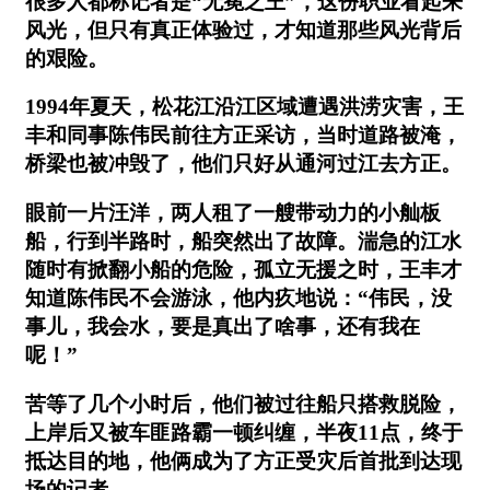
很多人都称记者是“无冕之王”，这份职业看起来
风光，但只有真正体验过，才知道那些风光背后
的艰险。
1994年夏天，松花江沿江区域遭遇洪涝灾害，王
丰和同事陈伟民前往方正采访，当时道路被淹，
桥梁也被冲毁了，他们只好从通河过江去方正。
眼前一片汪洋，两人租了一艘带动力的小舢板
船，行到半路时，船突然出了故障。湍急的江水
随时有掀翻小船的危险，孤立无援之时，王丰才
知道陈伟民不会游泳，他内疚地说：“伟民，没
事儿，我会水，要是真出了啥事，还有我在
呢！”
苦等了几个小时后，他们被过往船只搭救脱险，
上岸后又被车匪路霸一顿纠缠，半夜11点，终于
抵达目的地，他俩成为了方正受灾后首批到达现
场的记者……