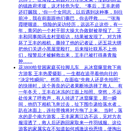
的镇政府求援，这才转危为安。 “事后，王丰老师
还叮嘱我，‘你一个女同志，以后遇到这种事，别往
前冲，我在前面跟他们撕巴，你去呼救……’”张海
霞哽咽道。 惊险的采访经历，远远不止这些，有一
年，青冈的一个村干部大操大办敛财被举报了。王
丰和同事闻讯去村里暗访，结果被发现了。对方摔
坏了王丰的相机，撕掉了他的记者证，还五花大绑
把他们关进小黑屋里殴打。后来报社联系不上他
们，报警后才被解救出来，王丰已被打得鼻青脸
肿……
花3800给贫困家庭买拉脚儿车 从冰窟窿里救下南
方游客 王丰热爱摄影，一生都在追寻着他向往的
“决定性瞬间”。然而，在面临“先救人还是先拍照”
的抉择时，这个善良的记者果断地选择了救人。 有
一年冬天，王丰在冰冻的江面上拍照。突然，不远
处传来了呼救声，有人掉进了冰窟窿里，那一瞬
间，他扔下相机飞奔过去，扯下围巾递给落水者，
趴在冰面上，连拉带拽将对方拖了上来。 当时，落
水的是个南方游客，王丰家离江边不远，见对方衣
服湿透了，救人后还跑回家取来一件羽绒服。这位
游客的家属实在不知道如何感激这份恩情，便掏出