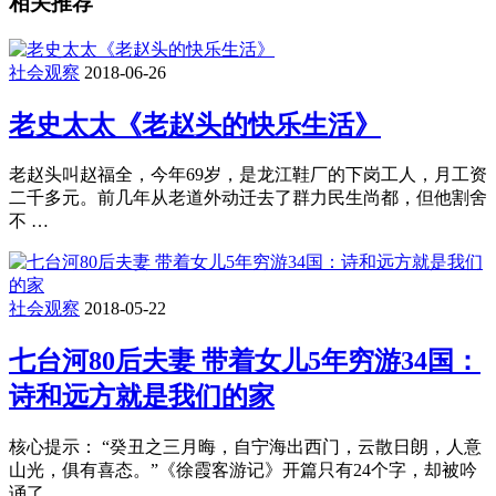
相关推荐
社会观察
2018-06-26
老史太太《老赵头的快乐生活》
老赵头叫赵福全，今年69岁，是龙江鞋厂的下岗工人，月工资
二千多元。前几年从老道外动迁去了群力民生尚都，但他割舍
不 …
社会观察
2018-05-22
七台河80后夫妻 带着女儿5年穷游34国：
诗和远方就是我们的家
核心提示： “癸丑之三月晦，自宁海出西门，云散日朗，人意
山光，俱有喜态。”《徐霞客游记》开篇只有24个字，却被吟
诵了 …