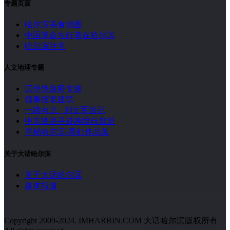
专题页面
哈尔滨美食地图
中国革命先行者在哈尔滨
哈尔滨往事
人文地理专题
滨州铁路桥专题
领事馆老建筑
一路向北 · 刘文军游记
中东铁路寻迹跨境自驾游
寻秘哈尔滨-高虹作品集
关于大话哈尔滨
关于大话哈尔滨
媒体报道
Copyright 2009-2024. IMHARBIN.COM 大话哈尔滨版权所有