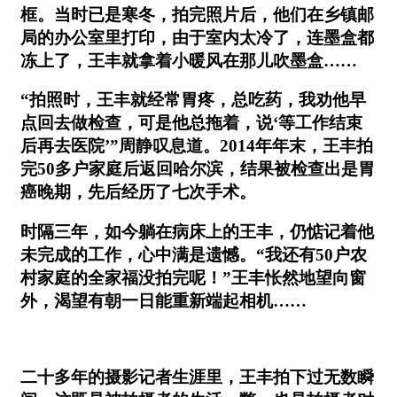
框。当时已是寒冬，拍完照片后，他们在乡镇邮
局的办公室里打印，由于室内太冷了，连墨盒都
冻上了，王丰就拿着小暖风在那儿吹墨盒……
“拍照时，王丰就经常胃疼，总吃药，我劝他早
点回去做检查，可是他总拖着，说‘等工作结束
后再去医院’”周静叹息道。2014年年末，王丰拍
完50多户家庭后返回哈尔滨，结果被检查出是胃
癌晚期，先后经历了七次手术。
时隔三年，如今躺在病床上的王丰，仍惦记着他
未完成的工作，心中满是遗憾。“我还有50户农
村家庭的全家福没拍完呢！”王丰怅然地望向窗
外，渴望有朝一日能重新端起相机……
二十多年的摄影记者生涯里，王丰拍下过无数瞬