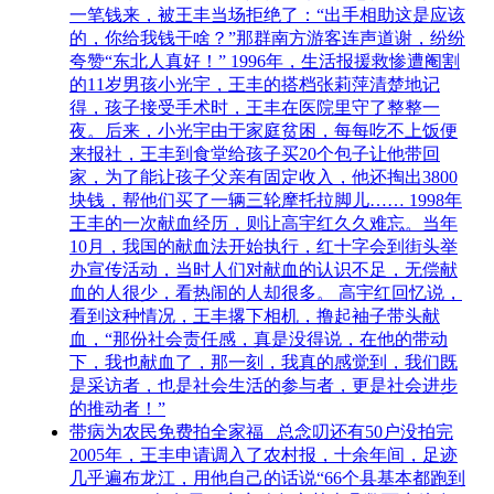
一笔钱来，被王丰当场拒绝了：“出手相助这是应该
的，你给我钱干啥？”那群南方游客连声道谢，纷纷
夸赞“东北人真好！” 1996年，生活报援救惨遭阉割
的11岁男孩小光宇，王丰的搭档张莉萍清楚地记
得，孩子接受手术时，王丰在医院里守了整整一
夜。后来，小光宇由于家庭贫困，每每吃不上饭便
来报社，王丰到食堂给孩子买20个包子让他带回
家，为了能让孩子父亲有固定收入，他还掏出3800
块钱，帮他们买了一辆三轮摩托拉脚儿…… 1998年
王丰的一次献血经历，则让高宇红久久难忘。当年
10月，我国的献血法开始执行，红十字会到街头举
办宣传活动，当时人们对献血的认识不足，无偿献
血的人很少，看热闹的人却很多。 高宇红回忆说，
看到这种情况，王丰撂下相机，撸起袖子带头献
血，“那份社会责任感，真是没得说，在他的带动
下，我也献血了，那一刻，我真的感觉到，我们既
是采访者，也是社会生活的参与者，更是社会进步
的推动者！”
带病为农民免费拍全家福 总念叨还有50户没拍完
2005年，王丰申请调入了农村报，十余年间，足迹
几乎遍布龙江，用他自己的话说“66个县基本都跑到