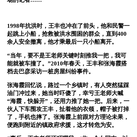
1998年抗洪时，王丰也冲在了前头，他和民警一
起跳上小船，抢救被洪水围困的群众，直到400
余人安全撤离，他才乘最后一只小船离开。
“当年，要不是王老师关键时刻推我一把，我可
能就被车撞了。”2010年春天，王丰和张海霞搭
档去巴彦采访一桩房屋纠纷事件。
张海霞回忆说，路过一个乡镇时，有人突然猛踩
油门冲过来，她当时吓傻了，幸亏王老师大喊
“海霞，快躲开”，还用力推了她一把。后来，一
伙人下车围攻王丰，扯着他的衣领，帽子被打掉
了，手机也摔了。张海霞上前跟对方理论未果，
便跑到附近的镇政府求援，这才转危为安。