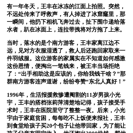
有一年冬天，王丰在冰冻的江面上拍照。突然，
不远处传来了呼救声，有人掉进了冰窟窿里，那
一瞬间，他扔下相机飞奔过去，扯下围巾递给落
水者，趴在冰面上，连拉带拽将对方拖了上来。
当时，落水的是个南方游客，王丰家离江边不
远，见对方衣服湿透了，救人后还跑回家取来一
件羽绒服。这位游客的家属实在不知道如何感激
这份恩情，便掏出一笔钱来，被王丰当场拒绝
了：“出手相助这是应该的，你给我钱干啥？”那
群南方游客连声道谢，纷纷夸赞“东北人真好！”
1996年，生活报援救惨遭阉割的11岁男孩小光
宇，王丰的搭档张莉萍清楚地记得，孩子接受手
术时，王丰在医院里守了整整一夜。后来，小光
宇由于家庭贫困，每每吃不上饭便来报社，王丰
到食堂给孩子买20个包子让他带回家，为了能让