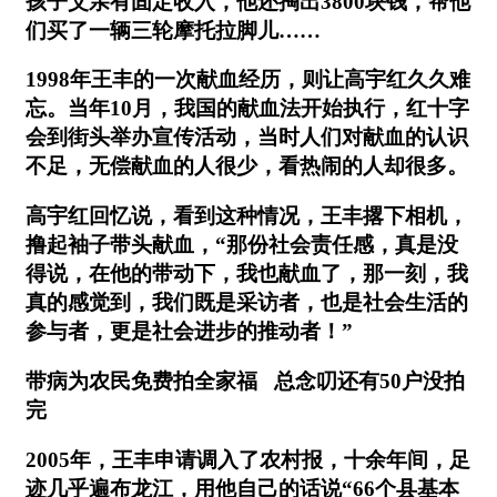
孩子父亲有固定收入，他还掏出3800块钱，帮他
们买了一辆三轮摩托拉脚儿……
1998年王丰的一次献血经历，则让高宇红久久难
忘。当年10月，我国的献血法开始执行，红十字
会到街头举办宣传活动，当时人们对献血的认识
不足，无偿献血的人很少，看热闹的人却很多。
高宇红回忆说，看到这种情况，王丰撂下相机，
撸起袖子带头献血，“那份社会责任感，真是没
得说，在他的带动下，我也献血了，那一刻，我
真的感觉到，我们既是采访者，也是社会生活的
参与者，更是社会进步的推动者！”
带病为农民免费拍全家福 总念叨还有50户没拍
完
2005年，王丰申请调入了农村报，十余年间，足
迹几乎遍布龙江，用他自己的话说“66个县基本