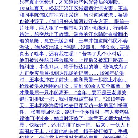
只有真正体验过，才知道那些风光背后的艰险。
1994年夏天，松花江沿江区域遭遇洪涝灾害，王丰
和同事陈伟民前往方正采访，当时道路被淹，桥梁
也被冲毁了，他们只好从通河过江去方正。 眼前一
片汪洋，两人租了一艘带动力的小舢板船，行到半
路时，船突然出了故障。湍急的江水随时有掀翻小
船的危险，孤立无援之时，王丰才知道陈伟民不会
游泳，他内疚地说：“伟民，没事儿，我会水，要是
真出了啥事，还有我在呢！” 苦等了几个小时后，
他们被过往船只搭救脱险，上岸后又被车匪路霸一
顿纠缠，半夜11点，终于抵达目的地，他俩成为了
方正受灾后首批到达现场的记者…… 1998年抗洪
时，王丰也冲在了前头，他和民警一起跳上小船，
抢救被洪水围困的群众，直到400余人安全撤离，他
才乘最后一只小船离开。 “当年，要不是王老师关
键时刻推我一把，我可能就被车撞了。”2010年春
天，王丰和张海霞搭档去巴彦采访一桩房屋纠纷事
件。 张海霞回忆说，路过一个乡镇时，有人突然猛
踩油门冲过来，她当时吓傻了，幸亏王老师大喊“海
霞，快躲开”，还用力推了她一把。后来，一伙人下
车围攻王丰，扯着他的衣领，帽子被打掉了，手机
也摔了。张海霞上前跟对方理论未果，便跑到附近