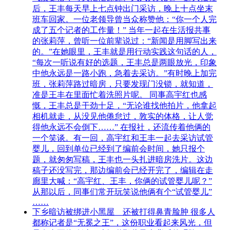
后，王丰每天早上七点钟出门采访，晚上十点坐末
班车回家。一位老领导曾当众称赞他：“你一个人完
成了五个记者的工作量！” 当年一起在生活报共事
的张莉萍，曾听一位前辈说过：“新闻是用脚写出来
的。”在她眼里，王丰就是用行动实践这句话的人，
“每次一听说有好的选题，王丰总是两眼放光，印象
中他永远是一路小跑，急着去采访。”有时晚上加完
班，张莉萍路过暗房，只要发现门没锁，就知道，
准是王丰在里面忙着洗照片呢。 同事高宇红也感
慨，王丰总是干劲十足，“无论谁找他拍片，他拿起
相机就走，从没见他倦怠过，敦实的体格，让人觉
得他永远不会倒下……” 在报社，还流传着他俩的
一个笑谈。有一回，高宇红和王丰一起去采访试管
婴儿，回到单位已经到了编前会时间，她只报个
题，就匆匆写稿，王丰也一头扎进暗房洗片。这边
稿子还没写完，那边编前会已经开完了，编辑在走
廊里大喊：“高宇红、王丰，你俩的试管婴儿呢？”
从那以后，同事们常开玩笑说他俩有个“试管婴儿”
……
下乡暗访被绑进小黑屋 还被打得鼻青脸肿 很多人
都称记者是“无冕之王”，这份职业看起来风光，但