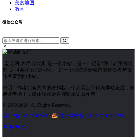
美食地图
教堂
微信公众号
“老哈网-大话哈尔滨”是一个小站，是一个记录“我”与“我的城
市”之间美好记忆的小站，是一个深受这座城市的建设者与奋
斗者喜爱的小站。
声明：作者拥有文章的著作权，个人观点不代表本站态度，欢
迎读者指正，媒体转载请直接联系文章作者。
© 2009-2024. All Rights Reserved.
黑ICP备16001590号-6
|
黑公网安备 23010302000329号