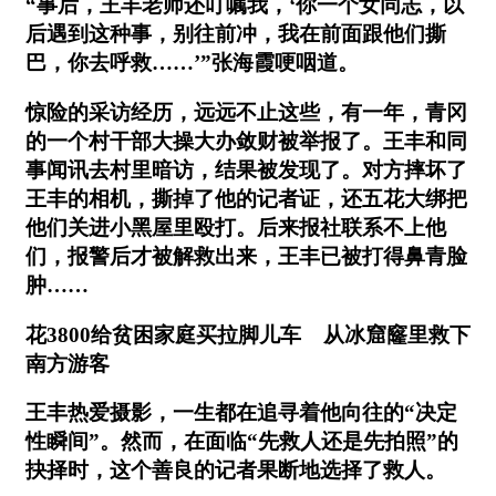
“事后，王丰老师还叮嘱我，‘你一个女同志，以
后遇到这种事，别往前冲，我在前面跟他们撕
巴，你去呼救……’”张海霞哽咽道。
惊险的采访经历，远远不止这些，有一年，青冈
的一个村干部大操大办敛财被举报了。王丰和同
事闻讯去村里暗访，结果被发现了。对方摔坏了
王丰的相机，撕掉了他的记者证，还五花大绑把
他们关进小黑屋里殴打。后来报社联系不上他
们，报警后才被解救出来，王丰已被打得鼻青脸
肿……
花3800给贫困家庭买拉脚儿车 从冰窟窿里救下
南方游客
王丰热爱摄影，一生都在追寻着他向往的“决定
性瞬间”。然而，在面临“先救人还是先拍照”的
抉择时，这个善良的记者果断地选择了救人。