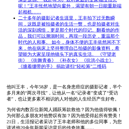
呢！”王丰怅然地望向窗外，渴望有朝一日能重新端
起相机……
二十多年的摄影记者生涯里，王丰拍下过无数瞬
间，这既是被拍摄者的生活一瞥，也是拍摄者对生
活的深刻感悟，更是那个时代的印记。翻看他的作
品，我们可以溯洄时间，再现一段历史，重温那个
时代的人和事。 如今，身体不便的王丰依然闲不下
来，他在病床上坚持整理自己拍摄的影像资料，希
望能为大家呈现他镜头下的真实生活。 《守望老
街》 《街舞青春》 《补衣女》 《抗洪小战士》
《缠着绷带的手》 捐款请扫“轻松筹”二维码
他叫王丰，今年58岁，是一名身患癌症的摄影记者，半个
多月来的“两次寻找”，让他从一名“记录者”变成了“受访
者”，也让更多素不相识的人对他的人生经历产生好奇。
为何省内数百位新闻人踊跃筹款救他？因为他值得钦佩！
为何那么多朋友对他赞叹有加？因为他受得起所有赞美！
21日，生活报记者采访了王丰老师和他的多位同事，为您
讲述他20余年新闻采访背后的传奇故事……