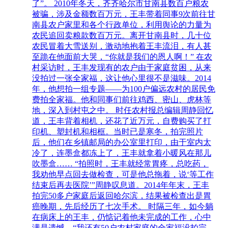
了”。 2010年冬天，齐齐哈尔市甘南县数百户粮农
被骗，涉及金额数百万元，王丰带着同事9次前往甘
南县农户家里和各个行政单位，利用舆论的力量为
农民追回卖粮款数百万元。离开甘南县时，几十位
农民冒着大雪送别，激动地抱着王丰流泪，有人甚
至跪在他面前大哭，“你就是我们的恩人啊！” 在农
村采访时，王丰发现有的农户由于家庭贫困，从来
没拍过一张全家福，这让他心里很不是滋味。2014
年，他想拍一组专题——为100户偏远农村的居民免
费拍全家福。他和同事们前往鸡西、密山、虎林等
地，深入到村屯之中。 时任农村报总编辑周静回忆
道，王丰背着相机，还花了近万元，自费购买了打
印机、塑封机和相框。当时已是寒冬，拍完照片
后，他们在乡镇邮局的办公室里打印，由于室内太
冷了，连墨盒都冻上了，王丰就拿着小暖风在那儿
吹墨盒…… “拍照时，王丰就经常胃疼，总吃药，
我劝他早点回去做检查，可是他总拖着，说‘等工作
结束后再去医院’”周静叹息道。2014年年末，王丰
拍完50多户家庭后返回哈尔滨，结果被检查出是胃
癌晚期，先后经历了七次手术。 时隔三年，如今躺
在病床上的王丰，仍惦记着他未完成的工作，心中
满是遗憾。“我还有50户农村家庭的全家福没拍完