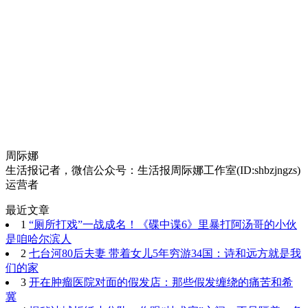
周际娜
生活报记者，微信公众号：生活报周际娜工作室(ID:shbzjngzs)
运营者
最近文章
1
“厕所打戏”一战成名！《碟中谍6》里暴打阿汤哥的小伙
是咱哈尔滨人
2
七台河80后夫妻 带着女儿5年穷游34国：诗和远方就是我
们的家
3
开在肿瘤医院对面的假发店：那些假发缠绕的痛苦和希
冀