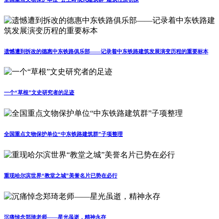
遗憾遭到拆改的德惠中东铁路俱乐部——记录着中东铁路建筑发展演变历程的重要标本
一个“草根”文史研究者的足迹
全国重点文物保护单位“中东铁路建筑群”子项整理
重现哈尔滨世界“教堂之城”美誉名片已势在必行
沉痛悼念郑琦老师——星光虽逝，精神永存