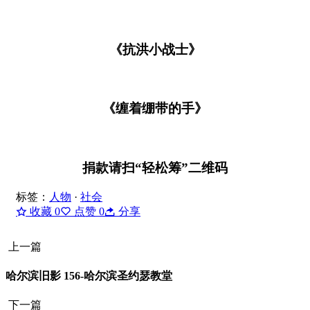
《抗洪小战士》
《缠着绷带的手》
捐款请扫“轻松筹”二维码
标签：
人物
·
社会
收藏
0
点赞
0
分享
上一篇
哈尔滨旧影 156-哈尔滨圣约瑟教堂
下一篇