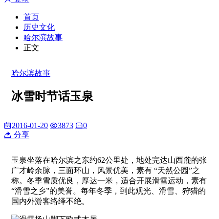
首页
历史文化
哈尔滨故事
正文
哈尔滨故事
冰雪时节话玉泉
2016-01-20
3873
0
分享
玉泉坐落在哈尔滨之东约62公里处，地处完达山西麓的张
广才岭余脉，三面环山，风景优美，素有 “天然公园”之
称。冬季雪质优良，厚达一米，适合开展滑雪运动，素有
“滑雪之乡”的美誉。每年冬季，到此观光、滑雪、狩猎的
国内外游客络绎不绝。