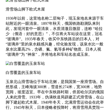
滑雪场山脚下欧式木屋
1936年以前，这里地名称二层甸子，现玉泉地名来源于车
站附近的一眼清泉。1897年秋天，俄国铁路勘测队来到
此，发现河套中一眼清泉，水质清澈且微甜，连称 “哈拉
少 （俄语：好的意思）”，不仅将火车站设在这里，冠名
“玻璃井”。1935年春天，收买中东铁路后的日本人，对
“玻璃井”里的泉水颇感兴趣，经化验发现，该泉水比一般
泉水比重高2%，含硒、氟、氡等多种矿物质。日本人视
“玻璃井”为 “神泉”，并将地名和车站名改成玉泉。
白雪覆盖的玉泉车站
玉泉北山滑雪场位于车站北侧，是我国第一座滑雪场。自
然形成，主峰海拔300米，雪道长274米，宽300米，地势
宽阔，坡度适宜。早在中东铁路时期，侨居哈尔滨的俄国
人来此滑雪。1933年，伪满铁道局辟建正式滑雪场，在山
脚下建起欧式木屋。1940年冬天，北满滑雪运动会在此举
行。1945年秋天，日本侵略者投降时，将滑雪用具焚毁一