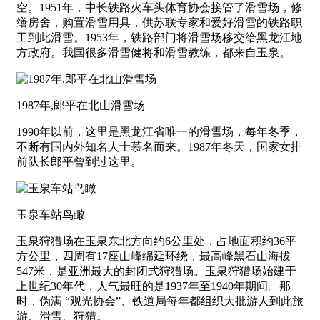
空。1951年，中长铁路火车头体育协会接管了滑雪场，修
缮房舍，购置滑雪用具，供苏联专家和爱好滑雪的铁路职
工到此滑雪。1953年，铁路部门将滑雪场移交给黑龙江地
方政府。我国很多滑雪健将和滑雪教练，都来自玉泉。
1987年,郎平在北山滑雪场
1990年以前，这里是黑龙江省唯一的滑雪场，每年冬季，
不断有国内外知名人士慕名而来。1987年冬天，国家女排
前队长郎平曾到过这里。
玉泉车站鸟瞰
玉泉狩猎场在玉泉东北方向约6公里处，占地面积约36平
方公里，四周有17座山峰绵延环绕，最高峰黑石山海拔
547米，是亚洲最大的封闭式狩猎场。玉泉狩猎场始建于
上世纪30年代，人气最旺的是1937年至1940年期间。那
时，伪满 “观光协会”、铁道局每年都组织大批游人到此旅
游、滑雪、狩猎。