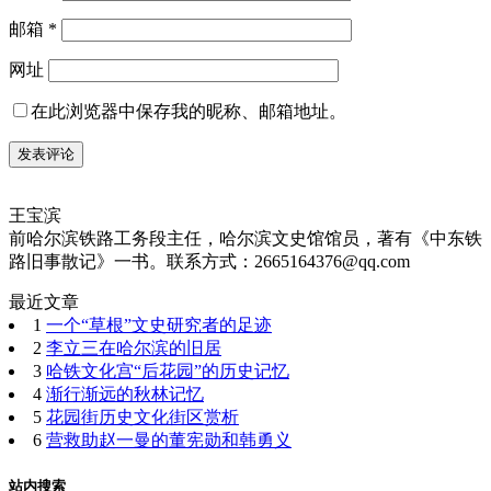
邮箱
*
网址
在此浏览器中保存我的昵称、邮箱地址。
王宝滨
前哈尔滨铁路工务段主任，哈尔滨文史馆馆员，著有《中东铁
路旧事散记》一书。联系方式：2665164376@qq.com
最近文章
1
一个“草根”文史研究者的足迹
2
李立三在哈尔滨的旧居
3
哈铁文化宫“后花园”的历史记忆
4
渐行渐远的秋林记忆
5
花园街历史文化街区赏析
6
营救助赵一曼的董宪勋和韩勇义
站内搜索