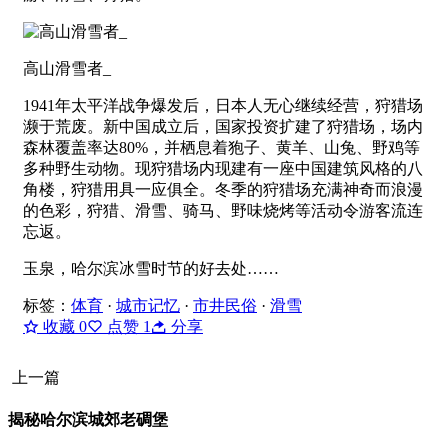
高山滑雪者_
1941年太平洋战争爆发后，日本人无心继续经营，狩猎场
濒于荒废。新中国成立后，国家投资扩建了狩猎场，场内
森林覆盖率达80%，并栖息着狍子、黄羊、山兔、野鸡等
多种野生动物。现狩猎场内现建有一座中国建筑风格的八
角楼，狩猎用具一应俱全。冬季的狩猎场充满神奇而浪漫
的色彩，狩猎、滑雪、骑马、野味烧烤等活动令游客流连
忘返。
玉泉，哈尔滨冰雪时节的好去处……
标签：
体育
·
城市记忆
·
市井民俗
·
滑雪
收藏
0
点赞
1
分享
上一篇
揭秘哈尔滨城郊老碉堡