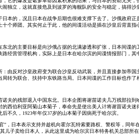
革命，它的爆发是诸多革命因素积累的结果，与日本的资助无关
大闹独立，这就直接危及到波罗的海舰队的安全与稳定，搞得沙
日本的，况且日本在战争后期也很难支撑下去了。沙俄政府正是
上十个师团。其实何止于此，他的间谍活动是插在沙皇后背直指
在东北的主要目标是向沙俄占据的北满渗透和扩张，日本间谍的
铁路经营管理机构，实际上是日本在哈尔滨的间谍情报部门，其
转折：由反对沙皇政府变为联合沙皇反动武装，并且直接参加帝
当局转为联合、扶持中东铁路当局。日本间谍的工作目标也作了
、谢苗诺夫的残部退入中国东北。日本企图将谢苗诺夫几万残部拉
时的西伯利亚阿菊山本菊子，奉命先是使出美人计将谢苗诺夫迷
不久，1923年年仅37岁的山本菊子因病死于哈尔滨。
政长官”，日本表示支持并趁机向霍尔瓦特索要路权、警权等，同年
年被其儿子卖给日本人，从此这里成为哈尔滨日本特务机关总部所