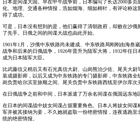
日本是间谍大国。早在甲午战争前，日本编写了长达2000多
化、地理、交通各种情报，浩如烟海、细如棉针，有评论称这
得了成功。
可是，日本没有想到的是，他们赢得了清朝政府，却败在沙俄
了先手。日俄之间的间谍大战也由此开始。
1901年1月，沙俄中东铁路尚未建成、中东铁路局刚刚由海叁
战争和后来的日俄战争，1926年晋升为陆军大将，1932年
成为日本陆军大臣。
比武藤信义稍后又有石光真信大尉、山岗熊治少佐、尾关大尉
装成摄影师，以后又成为中东铁路的专门摄影师，中东铁路全
岗负责哈尔滨至旅顺之间、尾关负责中东铁路西线至伊尔库次
在日俄战争之前和中间，日本派遣了万余名间谍在俄国远东地
在日本的间谍战中妓女间谍占据重要角色。日本人将妓女间谍
军并被其接纳为妾，不久她就盗取一份绝密情报，连夜逃跑至
统的绝密情报。