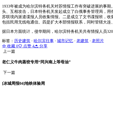
1933年被成为哈尔滨特务机关对苏情报工作有突破进展的事
头、互相攻击，日本特务机关发起成立了白俄事务管理局，用
苏联境内派遣谍报人员收集情报。二是成立了文书谍报班，收
包括民用无线电通信。四是扩大本部情报联系，同时管辖大连
据日本方面统计，侵华期间，哈尔滨特务机关共有情报人员3206
标签：
历史建筑
·
哈尔滨往事
·
城市记忆
·
老建筑
·
老照片
收藏
0
点赞
4
分享
上一篇
老仁义牛肉蒸饺专用“同兴南上等母油”
下一篇
[冰城周报04]地铁体验周