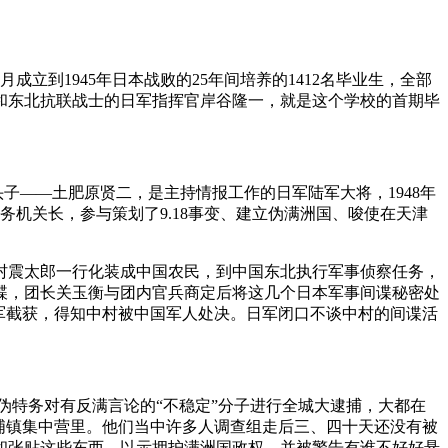
成立到1945年日本战败的25年间培养的1412名毕业生，全部
和东北抗联战士的日军指挥官岸谷隆一，就是这个学校的首期毕
头子——土肥原贤二，是主持情报工作的日军陆军大将，1948年
特务机关长，参与策划了9.18事变、建立伪满洲国、唆使在天津
尉中村震太郎一行化装成中国农民，到中国东北执行军事侦察任务，
諜，团长关玉衡与团内官兵商定后将这几个日本军事间谍秘密处
军截获，得知中村被中国军人处决。日军闭口不谈中村的间谍活
的日伪特务对有反满言论的“不稳定”分子进行全城大逮捕，大都在
松浦镇集中营里。他们当中许多人调查组走后三、四十天还没有被
和张贴这些东西，以示拥护满洲国政权，并被警告有谁不好好悬