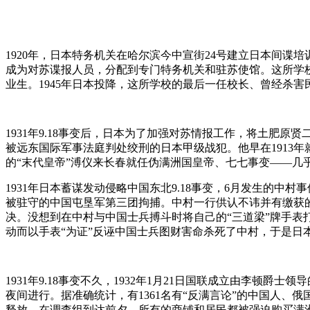
1920年，日本特务机关在哈尔滨今中宣街24号建立日本间谍培训
成为对苏谍报人员，分配到专门特务机关和驻苏使馆。这所学
业生。1945年日本投降，这所学校的最后一任校长、曾经杀
1931年9.18事变后，日本为了加强对苏情报工作，将土肥
被远东国际军事法庭判处绞刑的日本甲级战犯。他早在1913年就
的“末代皇帝”溥仪来长春就任伪满洲国皇帝、七七事变——几
1931年日本蓄谋发动侵略中国东北9.18事变，6月发生的
被驻守的中国屯垦军第三团拘捕。中村一行供认不讳并有缴获
决。没想到在中村与中国士兵搏斗时将自己的“三道梁”牌手
动而以手表“为证”反诬中国士兵图财害命杀死了中村，于是日本
1931年9.18事变不久，1932年1月21日国联成立由李
夜间进行。据准确统计，有1361名有“反满言论”的中国人
释放。在调查组到达前夕，所有的商铺和居民都被强迫购买满