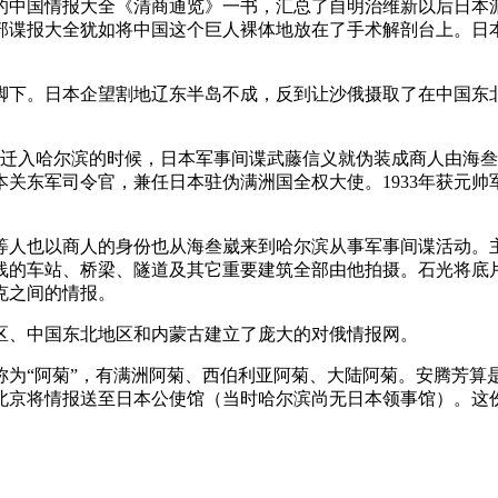
页的中国情报大全《清商通览》一书，汇总了自明治维新以后日
部谍报大全犹如将中国这个巨人裸体地放在了手术解剖台上。日
脚下。日本企望割地辽东半岛不成，反到让沙俄摄取了在中国东
崴迁入哈尔滨的时候，日本军事间谍武藤信义就伪装成商人由海叁
任日本关东军司令官，兼任日本驻伪满洲国全权大使。1933年获
等人也以商人的身份也从海叁崴来到哈尔滨从事军事间谍活动。
线的车站、桥梁、隧道及其它重要建筑全部由他拍摄。石光将底
克之间的情报。
区、中国东北地区和内蒙古建立了庞大的对俄情报网。
称为“阿菊”，有满洲阿菊、西伯利亚阿菊、大陆阿菊。安腾芳算
北京将情报送至日本公使馆（当时哈尔滨尚无日本领事馆）。这