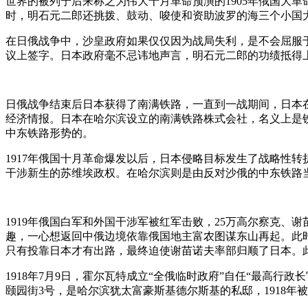
世界的被列宁后来称之为伟大十月革命预演的1905年俄国大
时，明石元二郎还挑拨、鼓动、唆使和资助波罗的海三个小国
在日俄战争中，沙皇政府如果仅仅因为战局失利，是不会屈服于
议上签字。日本政府毫不忌讳地声言，明石元二郎的功绩抵得
日俄战争结束后日本获得了南满铁路，一直到一战期间，日本
经济情报。日本在哈尔滨设立的南满铁路株式会社，名义上是
中东铁路形势的。
1917年俄国十月革命爆发以后，日本侵略目标发生了战略性
干涉新生的苏维埃政权。在哈尔滨则是由反对沙俄的中东铁路
1919年俄国白军和外国干涉军被红军击败，25万高尔察克
趣，一心想返回中俄边境依靠俄国地主富农图谋东山再起。此
只有投靠日本才有出路，最终迫使谢苗诺夫率部归顺了日本。此后
1918年7月9日，霍尔瓦特成立“全俄临时政府”自任“最高行
颐园街3号，是哈尔滨犹太富豪斯基德尔斯基的私邸，1918