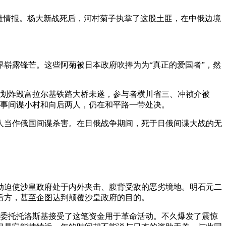
量情报。杨大新战死后，河村菊子执掌了这股土匪，在中俄边境
崭露锋芒。这些阿菊被日本政府吹捧为为“真正的爱国者”，然
人策划炸毁富拉尔基铁路大桥未遂，参与者横川省三、冲祯介被
军事间谍小村和向后两人，仍在和平路一带处决。
人当作俄国间谍杀害。在日俄战争期间，死于日俄间谍大战的无
动迫使沙皇政府处于内外夹击、腹背受敌的恶劣境地。明石元二
后方，甚至企图达到颠覆沙皇政府的目的。
宁委托托洛斯基接受了这笔资金用于革命活动。不久爆发了震惊