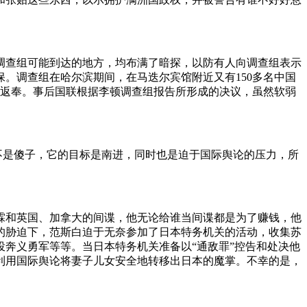
调查组可能到达的地方，均布满了暗探，以防有人向调查组表示
。调查组在哈尔滨期间，在马迭尔宾馆附近又有150多名中国
哈返奉。事后国联根据李顿调查组报告所形成的决议，虽然软弱
不是傻子，它的目标是南进，同时也是迫于国际舆论的压力，所
作霖和英国、加拿大的间谍，他无论给谁当间谍都是为了赚钱，他
的胁迫下，范斯白迫于无奈参加了日本特务机关的活动，收集苏
奔义勇军等等。当日本特务机关准备以“通敌罪”控告和处决他
利用国际舆论将妻子儿女安全地转移出日本的魔掌。不幸的是，