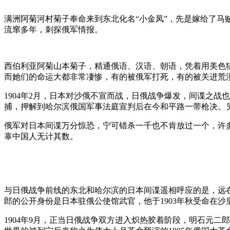
满洲阿菊河村菊子奉命来到东北化名“小金凤”，先是嫁给了
流窜多年，刺探俄军情报。
西伯利亚阿菊山本菊子，精通俄语、汉语、朝语，凭着用美色
而她们的命运大都非常凄惨，有的被俄军打死，有的被关进荒
1904年2月，日本对沙俄不宣而战，日俄战争爆发，间谍之战
捕，押解到哈尔滨俄国军事法庭宣判后在今和平路一带枪决。另
俄军对日本间谍万分惊恐，宁可错杀一千也不肯放过一个，许
辜中国人无计其数。
与日俄战争前线的东北和哈尔滨的日本间谍遥相呼应的是，远
郎的公开身份是日本驻俄公使馆武官，他于1903年秋受命在
1904年9月，正当日俄战争双方进入炽热胶着阶段，明石元