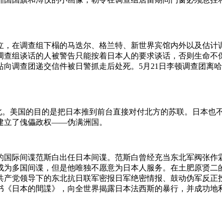
林立，在调查组下榻的马迭尔、格兰特、新世界宾馆内外以及估计
查组谈话的人被警告只能按着日本人的要求谈话，否则生命不保
站向调查团递交信件被日警抓走后处死。5月21日李顿调查团离
东北。美国的目的是把日本推到前台直接对付北方的苏联。日本也
建立了傀儡政权——伪满洲国。
名的国际间谍范斯白出任日本间谍。范斯白曾经充当东北军阀张
成为多国间谍，但是他唯独不愿意为日本人服务。在土肥原贤二
共产党领导下的东北抗日联军密报日军绝密情报、鼓动伪军反正投
书《日本的間諜》，向全世界揭露日本法西斯的暴行，并成功地