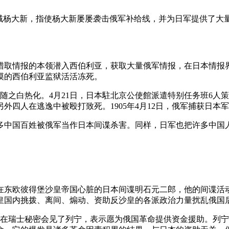
马贼杨大新，指使杨大新屡屡袭击俄军补给线，并为日军提供了大
猎取情报的本领潜入西伯利亚，获取大量俄军情报，在日本情报界
漠的西伯利亚监狱活活冻死。
也随之白热化。4月21日，日本駐北京公使館派遣特别任务班6
外四人在逃逸中被殴打致死。1905年4月12日，俄军捕获日本
多中国百姓被俄军当作日本间谍杀害。同样，日军也把许多中国
在东欧彼得堡沙皇帝国心脏的日本间谍明石元二郎，他的间谍活
沙皇国内挑拨、离间、煽动、资助反沙皇的各派政治力量扰乱俄国
二郎在瑞士秘密会见了列宁，表示愿为俄国革命提供资金援助。列