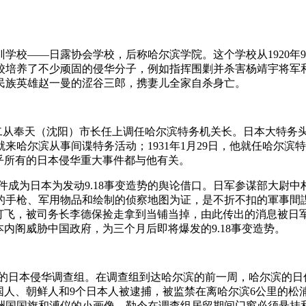
学校——日露协会学校，后称哈尔滨学院。这个学校从1920年9月
校培养了不少顽固的侵华分子，例如指挥围剿并杀害杨靖宇将军
害民族英雄赵一曼的涩谷三郎，携妻儿全家自杀身亡。
原贤二从奉天（沈阳）市长任上调任哈尔滨特务机关长。日本大特务
来哈尔滨从事间谍特务活动；1931年1月29日，他就任哈尔滨
乎所有的日本侵华重大事件都与他有关。
中村事件成为日本为发动9.18事变造势的舆论借口。日军参谋部大
的手枪、军用物品和绘制的侦察地图为证，是不折不扣的軍事間
表打飞，被司务长李德保捡走拿到当铺当掉，由此传出的消息被日
内阁威胁中国政府，为三个月后即将爆发的9.18事变造势。
顿爵士领导的日本侵华调查组。在调查组到达哈尔滨的前一周，哈尔滨
、俄国人、朝鲜人和9个日本人被逮捕，被监禁在离哈尔滨6公里的
洲国国旗和溥仪的小画像，勒令在调查组居留期间门窗必须悬挂