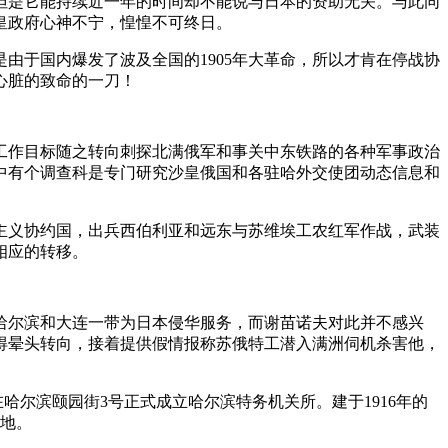
，但是它能持续近一年的时间却不能说与日本的资助无关。与此同
皇政府心神不宁，惶惶不可终日。
由于国内爆发了波及全国的1905年大革命，所以才肯在停战协
心脏的致命的一刀！
工作目标随之转向刺探北满俄军和事关中东铁路的各种军事政治
中有个调查科是专门研究沙皇俄国和各驻哈外交使团动态信息和
国主义协约国，出兵西伯利亚和远东与苏维埃工农红军作战，武装
相应的转移。
到哈尔滨和大连一带为日本侵华服务，而谢苗诺夫对此并不感兴
得晕头转向，接着提供假情报称苏俄特工潜入满洲伺机杀害他，
在哈尔滨颐园街3号正式成立哈尔滨特务机关所。建于1916年的
在地。