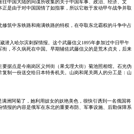
本派往中国大陆的间谍所收集的关于中国军事、政治、经济、文
本正是由于对中国国情了如指掌，所以它敢于发动甲午战争并取
北修筑中东铁路和南满铁路的特权，在夺取东北霸权的斗争中占
崴潜入哈尔滨刺探情报。这个武藤信义1895年参加过中日甲午
元帅军衔，不久病死在中国。早期辅佐武藤信义的是荒木贞夫，后来
主要据点是今南岗区义州街（果戈理大街）菊池照相馆。石光伪
片复制一份送交给日本特务机关。山岗和尾关两人的分工是：山
是满洲阿菊了，她利用妓女的妖艳美色，很快引诱到一名俄国将
份情报的内容是俄军在东北的重要布防、军事设施、后勤保障系