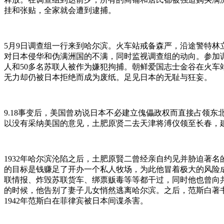
挂和张贴，全家就会遭到逮捕。
5月9日调查组一行来到哈尔滨。火车站戒备森严，沿途警特
对日本侵华和伪满洲国的不满，同时监视调查组的动向。参加调
人和50多名苏联人被作为嫌犯拘捕。朝鲜爱国志士金谷在火车
无力却仍被日本拒绝而成为废纸。足见日本的无耻与狂妄。
9.18事变后，美国曾劝说日本不必建立傀儡政权而直接占领
以没有采纳美国的意见，土肥原贤二去天津将溥仪领至长春，
1932年哈尔滨沦陷之后，土肥原賢二曾经亲自约见并胁迫著
的目标是钱赚足了开办一个私人牧场，为此他冒着极大的风险
联情报、炸毁苏联货车、绑票贩毒等等都干过，同时他也曾向
的时候，他告别了妻子儿女悄然逃离哈尔滨。之后，范斯白著
1942年范斯白在菲律宾被日本间谍杀害。