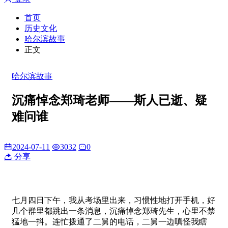
首页
历史文化
哈尔滨故事
正文
哈尔滨故事
沉痛悼念郑琦老师——斯人已逝、疑
难问谁
2024-07-11
3032
0
分享
七月四日下午，我从考场里出来，习惯性地打开手机，好
几个群里都跳出一条消息，沉痛悼念郑琦先生，心里不禁
猛地一抖。连忙拨通了二舅的电话，二舅一边嗔怪我瞎