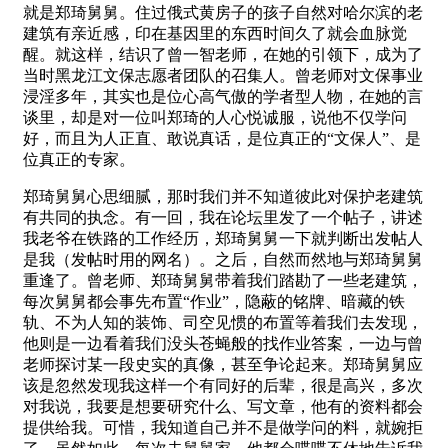
就是郑琦舅舅。住过俄式黄房子的孩子自然对哈尔滨的老
建筑有亲近感，印在基因里的东西时间久了就会血脉觉
醒。就这样，结识了曾一智老师，在她的引领下，成为了
当时黑龙江文保志愿者团队的召集人。曾老师对文保事业
浸淫多年，其实也是位心高气傲的学者型人物，在她的言
谈里，却是对一位叫郑琦的人心悦诚服，说他不仅学问
好，而且为人正直、敢说真话，是位真正的“文保人”、是
位真正的专家。
郑琦舅舅心思细腻，那时我们并不知道彼此对保护老建筑
有共同的执念。有一回，我在论坛里发了一个帖子，讲述
我老爷在铁路的工作经历，郑琦舅舅一下就判断出发帖人
是我（发帖时用的网名）。之后，自然而然地与郑琦舅舅
重逢了。曾老师、郑琦舅舅带着我们踏勘了一些老建筑，
每次舅舅都会事先布置“作业”，隐蔽的铭牌、暗藏的铁
轨、不为人知的装饰、司空见惯的布置等着我们去发现，
他则是一边看着我们没头苍蝇般的找作业答案，一边与曾
老师探讨某一段史实的真像，甚至争论起来。郑琦舅舅应
该是忽然发现我这样一个有同好的后辈，很是高兴，多次
对我说，我要是想要研究什么、写文章，他有的资料都会
提供给我。可惜，我知道自己并不是做学问的料，就婉拒