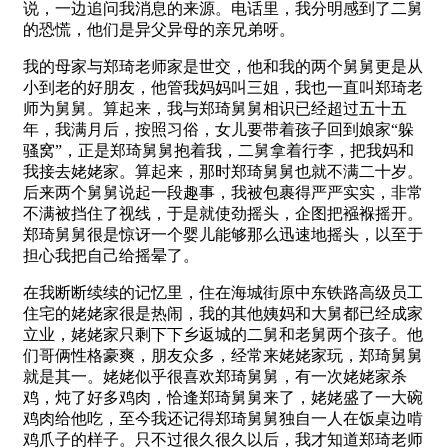
说，一边追问我消息的来源。电话里，我分明感到了二舅
的恐慌，他们是异父异母的亲兄弟呀。
我的母家与郑琦老师家是世交，他和我的两个舅舅更是从
小到老的好朋友，他管我妈妈叫三姐，我也一直叫郑琦老
师为舅舅。算起来，我与郑琦舅舅相识已经超过五十五
年，我满月后，按照习俗，女儿要带着孩子回到娘家“躲
骚窝”，正是郑琦舅舅抱着我，二舅拿着行李，把我妈和
我接去姥姥家。算起来，那时郑琦舅舅也就不满二十岁。
后来两个舅舅说起一段趣事，我被包裹得严严实实，非常
不满被挡住了视线，于是就使劲摇头，企图把襁褓摇开。
郑琦舅舅很是惊讶一个婴儿能够那么迅速地摇头，以至于
担心我把自己给摇晕了。
在我断断续续的记忆里，住在海城街原中东铁路高级员工
住宅的姥姥家很是热闹，我的其他姨妈和大舅都已经成家
立业，姥姥家只剩下下乡返城的二舅和老舅两个孩子。他
们哥俩性格豪爽，朋友众多，经常来姥姥家玩，郑琦舅舅
就是其一。姥姥似乎很喜欢郑琦舅舅，有一次姥姥家杀
鸡，炖了好多鸡肉，恰逢郑琦舅舅来了，姥姥盛了一大碗
鸡肉给他吃，至今我还记得郑琦舅舅独自一人在饭桌边啃
鸡爪子的样子。只不过很久很久以后，我才知道郑琦老师