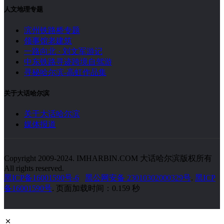
人文地理专题
滨州铁路桥专题
领事馆老建筑
一路向北 · 刘文军游记
中东铁路寻迹跨境自驾游
寻秘哈尔滨-高虹作品集
关于大话哈尔滨
关于大话哈尔滨
媒体报道
Copyright 2009-2024. IMHARBIN.COM 大话哈尔滨版权所有
All rights reserved.
黑ICP备16001590号-6
黑公网安备 23010302000329号
.
黑ICP
备16001590号
. 页面加载时间：0.159 秒