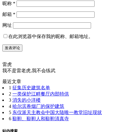
昵称
*
邮箱
*
网址
在此浏览器中保存我的昵称、邮箱地址。
雷虎
我不是雷老虎,我不会练武
最近文章
1
征集历史建筑名单
2
一类保护江畔餐厅内部特供
3
消失的小洋楼
4
哈尔滨卷烟厂的保护建筑
5
东仪派天主教会中国大陆唯一教堂旧址现状
6
鞑靼、鞑靼人和鞑靼清真寺
站内搜索