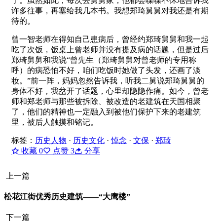
了。虽然如此，每次去舅舅家，他都会喋喋不休地告诉我
许多往事，再塞给我几本书。我想郑琦舅舅对我还是有期
待的。
曾一智老师在得知自己患病后，曾经约郑琦舅舅和我一起
吃了次饭，饭桌上曾老师并没有提及病的话题，但是过后
郑琦舅舅和我说“曾先生（郑琦舅舅对曾老师的专用称
呼）的病恐怕不好，咱们吃饭时她做了头发，还画了淡
妆。”前一阵，妈妈忽然告诉我，听我二舅说郑琦舅舅的
身体不好，我岔开了话题，心里却隐隐作痛。如今，曾老
师和郑老师与那些被拆除、被改造的老建筑在天国相聚
了，他们的精神也一定融入到被他们保护下来的老建筑
里，被后人触摸和铭记。
标签：
历史人物
·
历史文化
·
悼念
·
文保
·
郑琦
收藏
0
点赞
3
分享
上一篇
松花江街优秀历史建筑——“大鹰楼”
下一篇