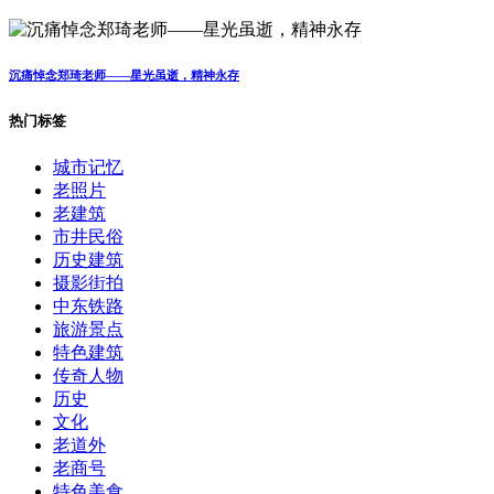
沉痛悼念郑琦老师——星光虽逝，精神永存
热门标签
城市记忆
老照片
老建筑
市井民俗
历史建筑
摄影街拍
中东铁路
旅游景点
特色建筑
传奇人物
历史
文化
老道外
老商号
特色美食