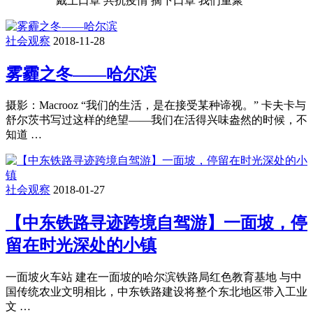
戴上口罩 共抗疫情 摘下口罩 我们重聚
社会观察
2018-11-28
雾霾之冬——哈尔滨
摄影：Macrooz “我们的生活，是在接受某种谛视。” 卡夫卡与
舒尔茨书写过这样的绝望——我们在活得兴味盎然的时候，不
知道 …
社会观察
2018-01-27
【中东铁路寻迹跨境自驾游】一面坡，停
留在时光深处的小镇
一面坡火车站 建在一面坡的哈尔滨铁路局红色教育基地 与中
国传统农业文明相比，中东铁路建设将整个东北地区带入工业
文 …