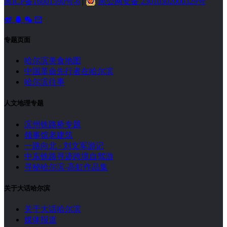
黑ICP备16001590号-6
|
黑公网安备 23010302000329号
专题页面
哈尔滨美食地图
中国革命先行者在哈尔滨
哈尔滨往事
人文地理专题
滨州铁路桥专题
领事馆老建筑
一路向北 · 刘文军游记
中东铁路寻迹跨境自驾游
寻秘哈尔滨-高虹作品集
关于大话哈尔滨
关于大话哈尔滨
媒体报道