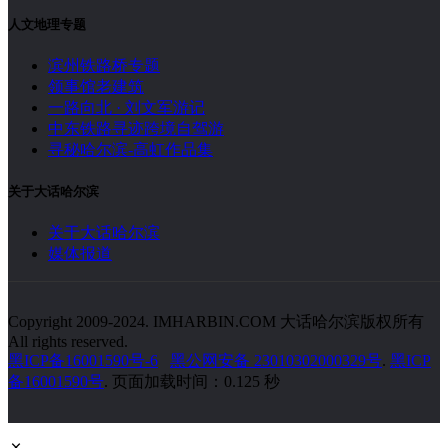
人文地理专题
滨州铁路桥专题
领事馆老建筑
一路向北 · 刘文军游记
中东铁路寻迹跨境自驾游
寻秘哈尔滨-高虹作品集
关于大话哈尔滨
关于大话哈尔滨
媒体报道
Copyright 2009-2024. IMHARBIN.COM 大话哈尔滨版权所有
All rights reserved.
黑ICP备16001590号-6
黑公网安备 23010302000329号
.
黑ICP
备16001590号
. 页面加载时间：0.125 秒