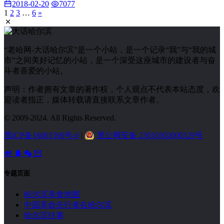
2018-02-20
7077
1
2
3
…
6
»
“老哈网-大话哈尔滨”是一个小站，是一个记录“我”与“我的城
市”之间美好记忆的小站，是一个深受这座城市的建设者与奋
斗者喜爱的小站。
声明：作者拥有文章的著作权，个人观点不代表本站态度，欢
迎读者指正，媒体转载请直接联系文章作者。
© 2009-2024. All Rights Reserved.
黑ICP备16001590号-6
|
黑公网安备 23010302000329号
专题页面
哈尔滨美食地图
中国革命先行者在哈尔滨
哈尔滨往事