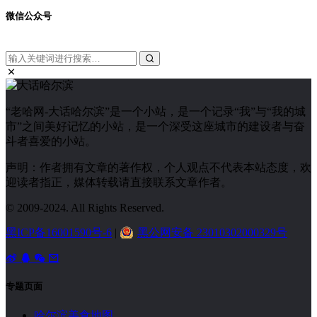
微信公众号
“老哈网-大话哈尔滨”是一个小站，是一个记录“我”与“我的城
市”之间美好记忆的小站，是一个深受这座城市的建设者与奋
斗者喜爱的小站。
声明：作者拥有文章的著作权，个人观点不代表本站态度，欢
迎读者指正，媒体转载请直接联系文章作者。
© 2009-2024. All Rights Reserved.
黑ICP备16001590号-6
|
黑公网安备 23010302000329号
专题页面
哈尔滨美食地图