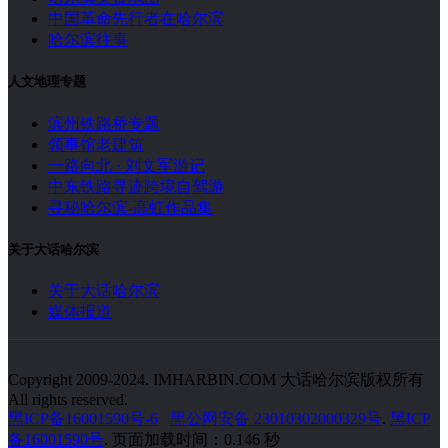
中国革命先行者在哈尔滨
哈尔滨往事
人文地理专题
滨州铁路桥专题
领事馆老建筑
一路向北 · 刘文军游记
中东铁路寻迹跨境自驾游
寻秘哈尔滨-高虹作品集
关于大话哈尔滨
关于大话哈尔滨
媒体报道
Copyright 2009-2024. IMHARBIN.COM 大话哈尔滨版权所有
All rights reserved.
黑ICP备16001590号-6
黑公网安备 23010302000329号
.
黑ICP
备16001590号
. 页面加载时间：0.146 秒