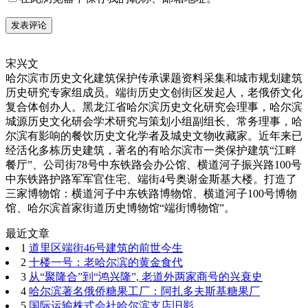
宋兴文
哈尔滨市历史文化建筑保护传承课题资料采集和城市规划建筑
历史研究专家组成员。端街历史文创街区发起人，老俄侨文化
复合体创办人。黑龙江省哈尔滨历史文化研究会理事，哈尔滨
城源历史文化研会学术研究与策划小组副组长、常务理事，哈
尔滨有影响的餐饮历史文化学者及城史文物收藏家。近年来已
经活化多栋历史建筑，著名的有哈尔滨市一类保护建筑“江畔
餐厅”、公司街78号中东铁路会办公馆、横道河子振兴路100号
中东铁路护路军军官住宅、端街4号奥谢金斯基大楼。打造了
三家博物馆：横道河子中东铁路博物馆、横道河子100号博物
馆、哈尔滨首家街道历史博物馆“端街博物馆”。
最近文章
1
道里区端街46号建筑的前世今生
2
十楼一号：老哈尔滨的黄金食代
3
从“聚隆合”到“鸿兴隆”, 老道外两家商号的兴衰史
4
哈尔滨著名俄侨糖果工厂：阿扎多夫斯基糖果厂
5
国际运输株式会社哈尔滨支店旧影