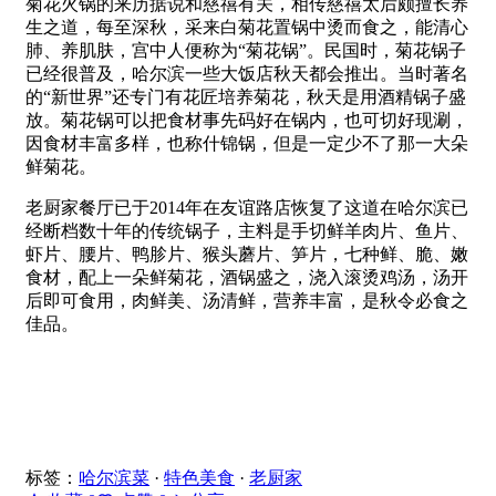
菊花火锅的来历据说和慈禧有关，相传慈禧太后颇擅长养
生之道，每至深秋，采来白菊花置锅中烫而食之，能清心
肺、养肌肤，宫中人便称为“菊花锅”。民国时，菊花锅子
已经很普及，哈尔滨一些大饭店秋天都会推出。当时著名
的“新世界”还专门有花匠培养菊花，秋天是用酒精锅子盛
放。菊花锅可以把食材事先码好在锅内，也可切好现涮，
因食材丰富多样，也称什锦锅，但是一定少不了那一大朵
鲜菊花。
老厨家餐厅已于2014年在友谊路店恢复了这道在哈尔滨已
经断档数十年的传统锅子，主料是手切鲜羊肉片、鱼片、
虾片、腰片、鸭胗片、猴头蘑片、笋片，七种鲜、脆、嫩
食材，配上一朵鲜菊花，酒锅盛之，浇入滚烫鸡汤，汤开
后即可食用，肉鲜美、汤清鲜，营养丰富，是秋令必食之
佳品。
标签：
哈尔滨菜
·
特色美食
·
老厨家