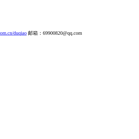
.com.cn/duqiao
邮箱：69900820@qq.com