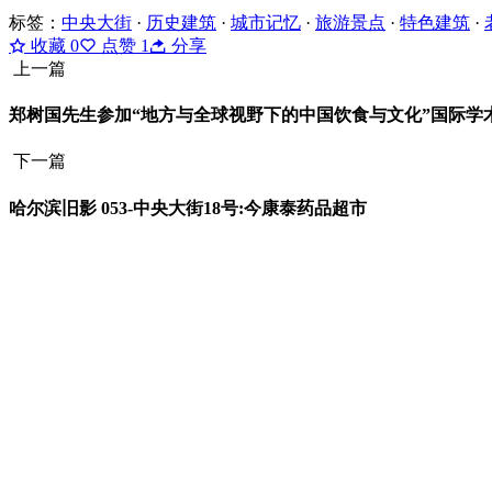
标签：
中央大街
·
历史建筑
·
城市记忆
·
旅游景点
·
特色建筑
·
收藏
0
点赞
1
分享
上一篇
郑树国先生参加“地方与全球视野下的中国饮食与文化”国际学
下一篇
哈尔滨旧影 053-中央大街18号:今康泰药品超市