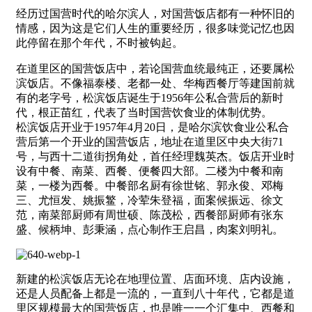
经历过国营时代的哈尔滨人，对国营饭店都有一种怀旧的
情感，因为这是它们人生的重要经历，很多味觉记忆也因
此停留在那个年代，不时被钩起。
在道里区的国营饭店中，若论国营血统最纯正，还要属松
滨饭店。不像福泰楼、老都一处、华梅西餐厅等建国前就
有的老字号，松滨饭店诞生于1956年公私合营后的新时
代，根正苗红，代表了当时国营饮食业的体制优势。
松滨饭店开业于1957年4月20日，是哈尔滨饮食业公私合
营后第一个开业的国营饭店，地址在道里区中央大街71
号，与西十二道街拐角处，首任经理魏英杰。饭店开业时
设有中餐、南菜、西餐、便餐四大部。二楼为中餐和南
菜，一楼为西餐。中餐部名厨有徐世铭、郭永俊、邓梅
三、尤恒发、姚振鳘，冷荤朱登福，面案候振远、徐文
范，南菜部厨师有周世硕、陈茂松，西餐部厨师有张东
盛、候柄坤、彭秉涵，点心制作王启昌，肉案刘明礼。
新建的松滨饭店无论在地理位置、店面环境、店内设施，
还是人员配备上都是一流的，一直到八十年代，它都是道
里区规模最大的国营饭店，也是唯一一个汇集中、西餐和