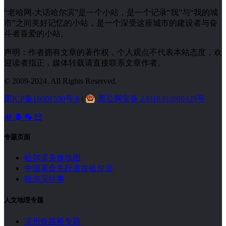
“老哈网-大话哈尔滨”是一个小站，是一个记录“我”与“我的城
市”之间美好记忆的小站，是一个深受这座城市的建设者与奋
斗者喜爱的小站。
声明：作者拥有文章的著作权，个人观点不代表本站态度，欢
迎读者指正，媒体转载请直接联系文章作者。
© 2009-2024. All Rights Reserved.
黑ICP备16001590号-6
|
黑公网安备 23010302000329号
专题页面
哈尔滨美食地图
中国革命先行者在哈尔滨
哈尔滨往事
人文地理专题
滨州铁路桥专题