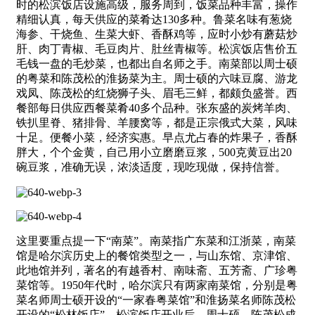
时的松滨饭店设施高级，服务周到，饭菜品种丰富，操作
精细认真，每天供应的菜肴达130多种。鲁菜名味有葱烧
海参、干烧鱼、生菜大虾、香酥鸡等，应时小炒有蘑菇炒
肝、肉丁青椒、毛豆肉片、肚丝青椒等。松滨饭店售价五
毛钱一盘的毛炒菜，也都出自名师之手。南菜部以周士硕
的粤菜和陈茂松的淮扬菜为主。周士硕的六味豆腐、游龙
戏凤、陈茂松的红烧狮子头、眉毛三鲜，都颇负盛誉。西
餐部每日供应西餐菜肴40多个品种。张东盛的炭烤羊肉、
铁扒里脊、猪排骨、羊腰窝等，都是正宗俄式大菜，风味
十足。便餐小菜，经济实惠。早点尤占春的炸果子，香酥
胖大，个个金黄，自己用小立磨磨豆浆，500克黄豆出20
碗豆浆，准确无误，浓淡适度，现吃现做，保持信誉。
这里要重点提一下“南菜”。南菜指广东菜和江浙菜，南菜
馆是哈尔滨历史上的餐馆类型之一，与山东馆、京津馆、
此地馆并列，著名的有越香村、南味斋、五芳斋、广珍粤
菜馆等。1950年代时，哈尔滨只有两家南菜馆，分别是粤
菜名师周士硕开设的“一家春粤菜馆”和淮扬菜名师陈茂松
开设的“松林饭店”。松滨饭店开业后，周士硕、陈茂松成