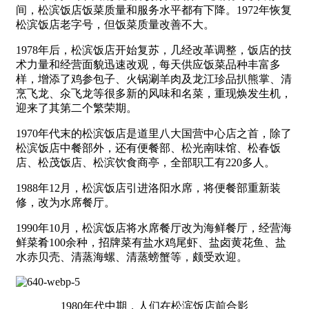
间，松滨饭店饭菜质量和服务水平都有下降。1972年恢复
松滨饭店老字号，但饭菜质量改善不大。
1978年后，松滨饭店开始复苏，几经改革调整，饭店的技
术力量和经营面貌迅速改观，每天供应饭菜品种丰富多
样，增添了鸡参包子、火锅涮羊肉及龙江珍品扒熊掌、清
烹飞龙、氽飞龙等很多新的风味和名菜，重现焕发生机，
迎来了其第二个繁荣期。
1970年代末的松滨饭店是道里八大国营中心店之首，除了
松滨饭店中餐部外，还有便餐部、松光南味馆、松春饭
店、松茂饭店、松滨饮食商亭，全部职工有220多人。
1988年12月，松滨饭店引进洛阳水席，将便餐部重新装
修，改为水席餐厅。
1990年10月，松滨饭店将水席餐厅改为海鲜餐厅，经营海
鲜菜肴100余种，招牌菜有盐水鸡尾虾、盐卤黄花鱼、盐
水赤贝壳、清蒸海螺、清蒸螃蟹等，颇受欢迎。
1980年代中期，人们在松滨饭店前合影