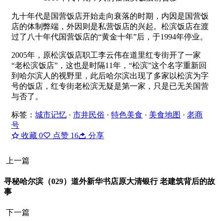
九十年代是国营饭店开始走向衰落的时期，内因是国营饭
店的体制弊端，外因则是私营饭店的兴起。松滨饭店在渡
过了八十年代国营饭店的“黄金十年”后，于1994年停业。
2005年，原松滨饭店职工李云伟在道里红专街开了一家
“老松滨饭店”，这也是时隔11年，“松滨”这个名字重新回
到哈尔滨人的视野里，此后哈尔滨出现了多家以松滨为字
号的饭店，红专街老松滨无疑是第一家，只是已无关国营
与否了。
标签：
城市记忆
·
市井民俗
·
特色美食
·
美食地图
·
老商
号
收藏
0
点赞
16
分享
上一篇
寻秘哈尔滨（029）道外新华书店原大清银行 老建筑背后的故
事
下一篇