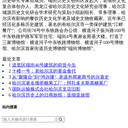
历史研究专家组成员。端街历史文创街区发起人，老俄侨文化
复合体创办人。黑龙江省哈尔滨历史文化研究会理事，哈尔滨
城源历史文化研会学术研究与策划小组副组长、常务理事，哈
尔滨有影响的餐饮历史文化学者及城史文物收藏家。近年来已
经活化多栋历史建筑，著名的有哈尔滨市一类保护建筑“江畔
餐厅”、公司街78号中东铁路会办公馆、横道河子振兴路100号
中东铁路护路军军官住宅、端街4号奥谢金斯基大楼。打造了
三家博物馆：横道河子中东铁路博物馆、横道河子100号博物
馆、哈尔滨首家街道历史博物馆“端街博物馆”。
最近文章
1
道里区端街46号建筑的前世今生
2
十楼一号：老哈尔滨的黄金食代
3
从“聚隆合”到“鸿兴隆”, 老道外两家商号的兴衰史
4
哈尔滨著名俄侨糖果工厂：阿扎多夫斯基糖果厂
5
国际运输株式会社哈尔滨支店旧影
6
哈尔滨历史上的日商旅馆：亚细亚旅馆
站内搜索