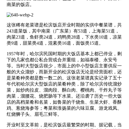
南菜的饭店。
这张稀有老菜谱是松滨饭店开业时期的实供中餐菜谱，共
243道菜饭，其中南菜（广东菜）有53道，上海菜51道，
肉菜23道，鱼虾类24道，鸡鸭类28道，下水类10道，凉菜
类9道，甜菜类4道，混素类16道，面饭类15道。
1957年时，哈尔滨民国时期的大饭店基本上都已停业，剩
下的几家也都公私合营或合并重组，如福泰楼、永安号
等。当时大型饭店很少，市面上的中小型饭店主要供应一
般的大众溜炒，而新开业的松滨饭店无论是经营面积，还
是菜肴种类都是数一数二的。这张老菜谱真实记录了五十
年代初哈尔滨大型饭店的菜肴种类，除了哈尔滨传统溜炒
菜，如炒肉拉皮、溜肉段、酥白肉、樱桃肉、干炸丸子等
肉菜，溜腰花、烧肥肠等下水菜。还沿袭了历史一些大饭
店的高档菜肴和名菜，如鲁菜的干烧鱼、生菜大虾、香酥
鸡、葱烧海参等；粤菜和淮扬菜的六味豆腐、游龙戏凤、
红烧狮子头、眉毛三鲜等。
开业时至文革前，是松滨饭店最繁荣的时期。据记载，当