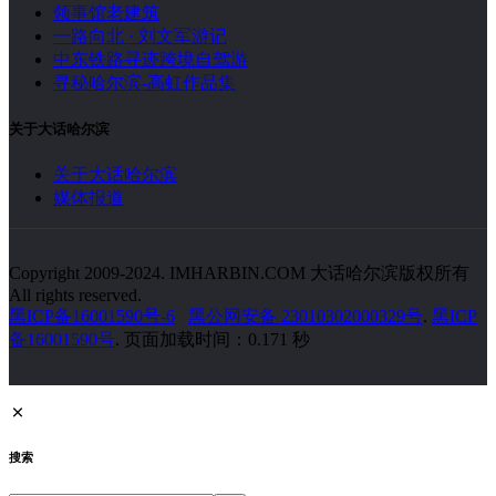
领事馆老建筑
一路向北 · 刘文军游记
中东铁路寻迹跨境自驾游
寻秘哈尔滨-高虹作品集
关于大话哈尔滨
关于大话哈尔滨
媒体报道
Copyright 2009-2024. IMHARBIN.COM 大话哈尔滨版权所有
All rights reserved.
黑ICP备16001590号-6
黑公网安备 23010302000329号
.
黑ICP
备16001590号
. 页面加载时间：0.171 秒
搜索