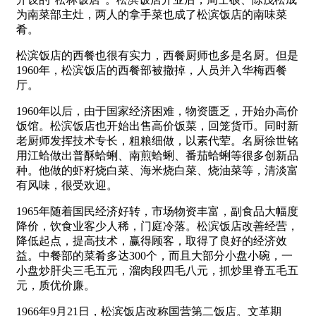
为南菜部主灶，两人的拿手菜也成了松滨饭店的南味菜
肴。
松滨饭店的西餐也很有实力，西餐厨师也多是名厨。但是
1960年，松滨饭店的西餐部被撤掉，人员并入华梅西餐
厅。
1960年以后，由于国家经济困难，物资匮乏，开始办高价
饭馆。松滨饭店也开始出售高价饭菜，回笼货币。同时新
老厨师发挥技术专长，粗粮细做，以素代荤。名厨徐世铭
用江蛤做出普酥蛤蜊、南煎蛤蜊、番茄蛤蜊等很多创新品
种。他做的虾籽烧白菜、海米烧白菜、烧油菜等，清淡富
有风味，很受欢迎。
1965年随着国民经济好转，市场物资丰富，副食品大幅度
降价，饮食业客少人稀，门庭冷落。松滨饭店改善经营，
降低起点，提高技术，赢得顾客，取得了良好的经济效
益。中餐部的菜肴多达300个，而且大部分小盘小碗，一
小盘炒肝尖三毛五元，溜肉段四毛八元，抓炒里脊五毛五
元，质优价廉。
1966年9月21日，松滨饭店改称国营第二饭店。文革期