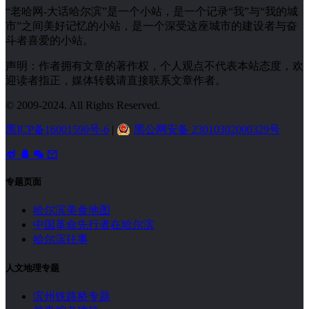
“老哈网-大话哈尔滨”是一个小站，是一个记录“我”与“我的城
市”之间美好记忆的小站，是一个深受这座城市的建设者与奋
斗者喜爱的小站。
声明：作者拥有文章的著作权，个人观点不代表本站态度，欢
迎读者指正，媒体转载请直接联系文章作者。
© 2009-2024. All Rights Reserved.
黑ICP备16001590号-6
|
黑公网安备 23010302000329号
专题页面
哈尔滨美食地图
中国革命先行者在哈尔滨
哈尔滨往事
人文地理专题
滨州铁路桥专题