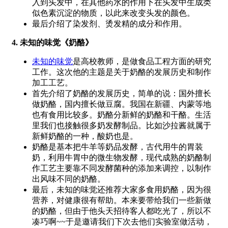
入到头发中，在其他药水的作用下在头发中生成类
似色素沉淀的物质，以此来改变头发的颜色。
最后介绍了染发剂、烫发精的成分和作用。
4. 未知的味觉《奶酪》
未知的味觉
是高校教师，是做食品工程方面的研究
工作。这次他的主题是关于奶酪的发展历史和制作
加工工艺。
首先介绍了奶酪的发展历史，简单的说：国外擅长
做奶酪，国内擅长做豆腐。我国在新疆、内蒙等地
也有食用比较多。奶酪分新鲜的奶酪和干酪。生活
里我们也接触很多奶发酵制品。比如沙拉酱就属于
新鲜奶酪的一种，酸奶也是。
奶酪是基本把牛羊等奶品发酵，古代用牛的胃装
奶，利用牛胃中的微生物发酵，现代成熟的奶酪制
作工艺主要靠不同发酵菌种的添加来调控，以制作
出风味不同的奶酪。
最后，未知的味觉还推荐大家多食用奶酪，因为很
营养，对健康很有帮助。本来要带给我们一些新做
的奶酪，但由于他头天招待客人都吃光了，所以不
凑巧啊~~于是邀请我们下次去他们实验室做活动，