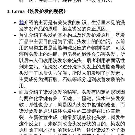
射一次，注射三年。现在也有一些改进方法。
3. Lorna《洗发护发的秘密》
我
介绍的主要是有关头发的知识，生活里常见的洗
发护发产品的原理，染发烫发的真正原因。
首先介绍了头发的基本构成及洗发护发原理，洗发
产品中主要目的是为了清洁头发上的的油污。以前
用的皂类主要是油脂与碱反应的产物制得的，可以
溶解头发上的油脂。但皂类的碱性会伤害头发，所
以后来人们改用洗发水来洗头，后者利用表面活性
剂来去污。但洗发水过分洗掉头发上的皮脂会导致
头发干了以后失去光泽，所以人们发明了护发素，
主要成分为酒石酸、石蜡等成分起到改善发质的作
用。
而后介绍了染发烫发的秘密。头发有固定的形状因
与两种化学键有关：氢键、二硫键。温水中头发变
软，弹性也变了，就是因为头发中氢键的改变。而
染发烫发是通过破坏头发中的二硫键在旧位置断
裂、在新位置生成（通常所说的软化头发，就发生
这个反应），来起到改变头发形状的目的。染发的
原理除了刚才提到的软化过程，还让染发剂分子渗