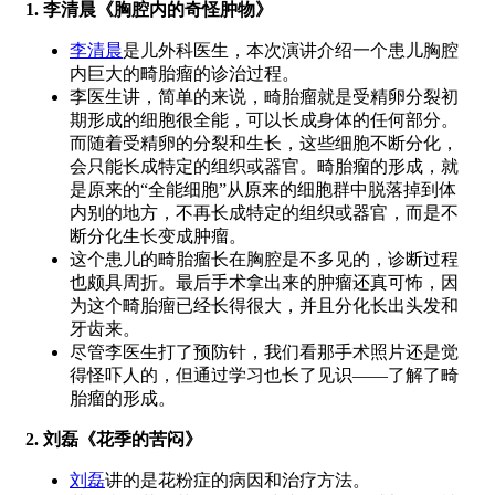
1. 李清晨《胸腔内的奇怪肿物》
李清晨
是儿外科医生，本次演讲介绍一个患儿胸腔
内巨大的畸胎瘤的诊治过程。
李医生讲，简单的来说，畸胎瘤就是受精卵分裂初
期形成的细胞很全能，可以长成身体的任何部分。
而随着受精卵的分裂和生长，这些细胞不断分化，
会只能长成特定的组织或器官。畸胎瘤的形成，就
是原来的“全能细胞”从原来的细胞群中脱落
掉到体
内别的地方
，不再长成特定的组织或器官，而是不
断分化生长变成肿瘤。
这个患儿的畸胎瘤长在胸腔是不多见的，诊断过程
也颇具周折。最后手术拿出来的肿瘤还真可怖，因
为这个畸胎瘤已经长得很大，并且分化长出头发和
牙齿来。
尽管李医生打了预防针，我们看那手术照片还是觉
得怪吓人的，但通过学习也长了见识——了解了畸
胎瘤的形成。
2. 刘磊《花季的苦闷》
刘磊
讲的是花粉症的病因和治疗方法。