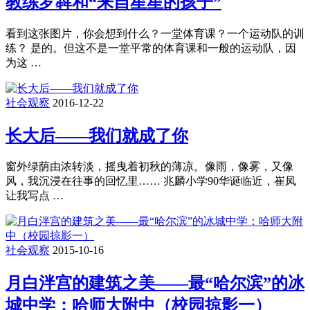
教练罗犇和“来自星星的孩子”
看到这张图片，你会想到什么？一堂体育课？一个运动队的训
练？ 是的。但这不是一堂平常的体育课和一般的运动队，因
为这 …
社会观察
2016-12-22
长大后——我们就成了你
窗外绿荫由浓转淡，摇曳着初秋的薄凉。像雨，像雾，又像
风，我沉浸在往事的回忆里…… 兆麟小学90华诞临近，崔凤
让我写点 …
社会观察
2015-10-16
月白泮宫的建筑之美——最“哈尔滨”的冰
城中学：哈师大附中（校园掠影一）