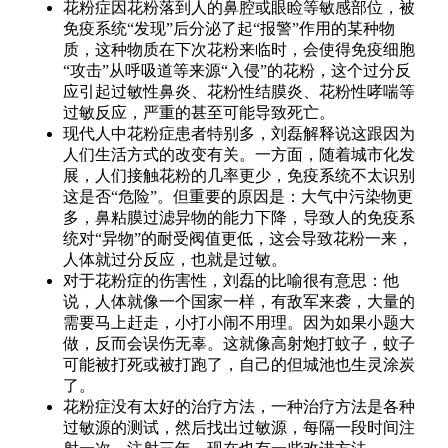
花粉症因花粉落到人的鼻腔或眼睑等敏感部位，被
免疫系统“发现”后分泌了起“报警”作用的某种物
质，这种物质在下次花粉来临时，会使得免疫细胞
“攻击”从呼吸道等来源“入侵”的花粉，这个过分反
应引起过敏性鼻炎、花粉性结膜炎、花粉性哮喘等
过敏反应，严重的甚至可能导致死亡。
现代人中花粉症患者特别多，刘磊解释说这跟因为
人们生活方式的改变有关。一方面，随着城市化发
展，人们接触花粉的几率更少，免疫系统不太识别
这是否“危险”。但重要的原因是：大气中污染物更
多，
鼻粘膜过滤异物的能力下降，
导致人的免疫系
统对“异物”的耐受阀值更低，这会导致花粉一来，
人体就过分反应，也就是过敏。
对于花粉症的伤害性，刘磊的比喻很有意思：他
说，人体就像一个国家一样，有敌军来袭，大量的
需要马上赶走，小打小闹不用理。因为如果小题大
做，反而会误伤无辜。这就像高射炮打蚊子，蚊子
可能被打死或被打跑了，自己的但城池也生灵涂炭
了。
花粉症没有太好的治疗方法，一种治疗方法是各种
过敏源的测试，然后找出过敏源，每隔一段时间注