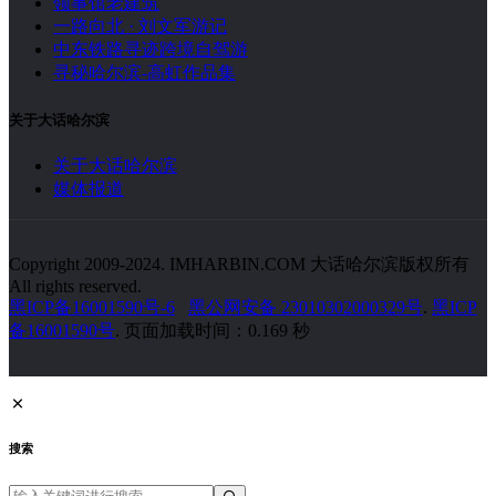
领事馆老建筑
一路向北 · 刘文军游记
中东铁路寻迹跨境自驾游
寻秘哈尔滨-高虹作品集
关于大话哈尔滨
关于大话哈尔滨
媒体报道
Copyright 2009-2024. IMHARBIN.COM 大话哈尔滨版权所有
All rights reserved.
黑ICP备16001590号-6
黑公网安备 23010302000329号
.
黑ICP
备16001590号
. 页面加载时间：0.169 秒
搜索