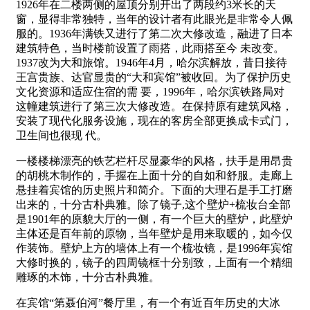
1926年在二楼两侧的屋顶分别开出了两段约3米长的天
窗，显得非常独特，当年的设计者有此眼光是非常令人佩
服的。1936年满铁又进行了第二次大修改造，融进了日本
建筑特色，当时楼前设置了雨搭，此雨搭至今 未改变。
1937改为大和旅馆。1946年4月，哈尔滨解放，昔日接待
王宫贵族、达官显贵的“大和宾馆”被收回。为了保护历史
文化资源和适应住宿的需 要，1996年，哈尔滨铁路局对
这幢建筑进行了第三次大修改造。在保持原有建筑风格，
安装了现代化服务设施，现在的客房全部更换成卡式门，
卫生间也很现 代。
一楼楼梯
漂亮的铁艺栏杆尽显豪华的风格，扶手是用昂贵
的胡桃木制作的，手握在上面十分的自如和舒服。
走廊上
悬挂着宾馆的历史照片和简介。
下面的大理石是手工打磨
出来的，十分古朴典雅。除了镜子,这个壁炉+梳妆台全部
是1901年的原貌
大厅的一侧，有一个巨大的壁炉，此壁炉
主体还是百年前的原物，当年壁炉是用来取暖的，如今仅
作装饰。壁炉上方的墙体上有一个梳妆镜，是1996年宾馆
大修时换的，镜子的四周镜框十分别致，上面有一个精细
雕琢的木饰，十分古朴典雅。
在宾馆“第聂伯河”餐厅里，有一个有近百年历史的大冰