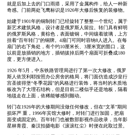
就是后加上去的门口雨搭，采用了金属构件，给人一种新
奇感。门前两处飞鹰标识是1926年大修后恢复的装修物。
始建于1901年的铜制转门已经旋转了整整一个世纪，属于
新艺术建筑风格，设计者是俄罗斯人留拉。转门具有鲜明
的俄罗斯风格，黄棕色，表面镀铜，中间镶着玻璃，上方
挂着“百年转门”的铜牌。4扇门可同时容纳8人进入。在每
扇门的右下角处，有个约10厘米长、3厘米宽的豁口，这
以前是放插销的地方，插销拔掉后两个扇面可折叠成180
度，更方便进入。
1926 年5月，
中东铁路管理局进行了第一次大修改
，俄罗
斯人依茨利耶按照办公房舍的格局，将门面仿造成沙皇行
宫圣彼得堡“冬季花园”的风格进行装饰，
将当时的木质地
板改为了大理石结构，但是目前二楼似乎还是地板，隔着
地毯
走在上面
，依稀能够感到颤动。
转门在1926年的大修期间没做任何修改，但在“文革”期间
损坏严 重，1996年宾馆大修时，对转门进行加固，把扇
面变成固定的。百年转门也被数部影视作品收录，当年影
星林青霞、秦汉拍摄电影《滚滚红尘》时便在此取过景。