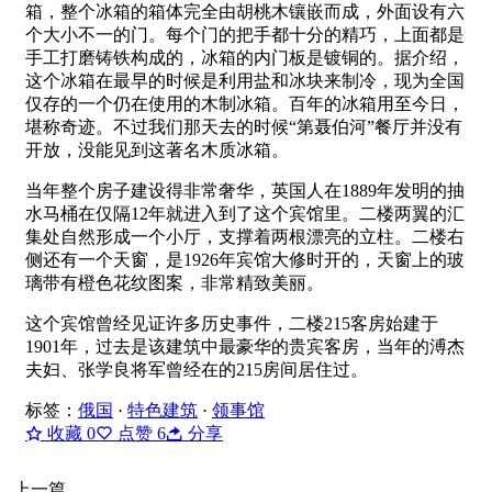
箱，整个冰箱的箱体完全由胡桃木镶嵌而成，外面设有六
个大小不一的门。每个门的把手都十分的精巧，上面都是
手工打磨铸铁构成的，冰箱的内门板是镀铜的。据介绍，
这个冰箱在最早的时候是利用盐和冰块来制冷，现为全国
仅存的一个仍在使用的木制冰箱。
百年的冰箱用至今日，
堪称奇迹。
不过我们那天去的时候“第聂伯河”餐厅并没有
开放，没能见到这著名木质冰箱。
当年整个房子建设得非常奢华，英国人在1889年发明的抽
水马桶在仅隔12年就进入到了这个宾馆里。
二楼两翼的汇
集处自然形成一个小厅，支撑着两根漂亮的立柱。
二楼右
侧还有一个天窗，是1926年宾馆大修时开的，天窗上的玻
璃带有橙色花纹图案，非常精致美丽。
这个宾馆曾经见证许多历史事件，
二楼215客房始建于
1901年，过去是该建筑中最豪华的贵宾客房，
当年的溥杰
夫妇、张学良将军曾经在的215房间居住过。
标签：
俄国
·
特色建筑
·
领事馆
收藏
0
点赞
6
分享
上一篇