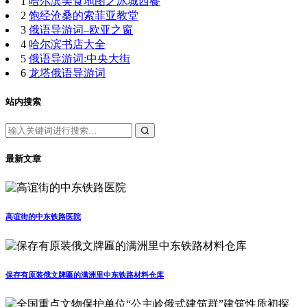
1
哈尔滨美食地图之冰城西餐
2
饱经沧桑的索菲亚教堂
3
俄语导游词–欧亚之窗
4
哈尔滨书店大全
5
俄语导游词:中央大街
6
龙塔俄语导游词
站内搜索
最新文章
高谊街的中东铁路医院
保存有原装俄文牌匾的满洲里中东铁路材料仓库