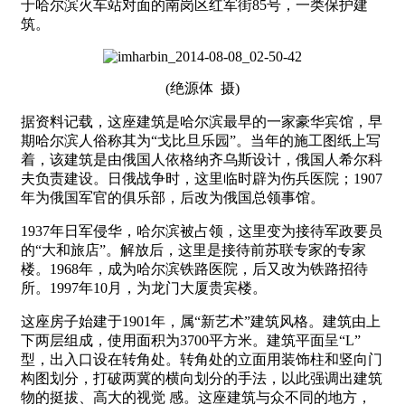
于哈尔滨火车站对面的南岗区红军街85号，一类保护建
筑。
(绝源体 摄)
据资料记载，这座建筑是哈尔滨最早的一家豪华宾馆，早
期哈尔滨人俗称其为“戈比旦乐园”。当年的施工图纸上写
着，该建筑是由俄国人依格纳齐乌斯设计，俄国人希尔科
夫负责建设。日俄战争时，这里临时辟为伤兵医院；1907
年为俄国军官的俱乐部，后改为俄国总领事馆。
1937年
日军
侵华，
哈尔滨
被
占领，这里变为接待军政要员
的“大和旅店”。解放后，这里是接待前苏联专家的专家
楼。1968年，成为哈尔滨铁路医院，后又改为铁路招待
所。1997年10月，为龙门大厦贵宾楼。
这座房子始建于1901年，属“新艺术”建筑风格。建筑由上
下两层组成，使用面积为3700平方米。建筑平面呈“L”
型，出入口设在转角处。转角处的立面用装饰柱和竖向门
构图划分，打破两冀的横向划分的手法，以此强调出建筑
物的挺拔、高大的视觉 感。这座建筑与众不同的地方，