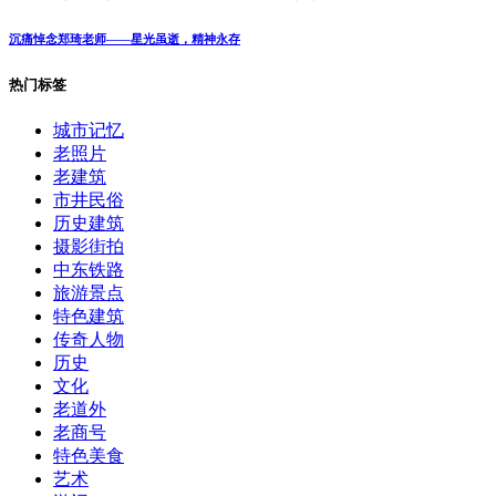
沉痛悼念郑琦老师——星光虽逝，精神永存
热门标签
城市记忆
老照片
老建筑
市井民俗
历史建筑
摄影街拍
中东铁路
旅游景点
特色建筑
传奇人物
历史
文化
老道外
老商号
特色美食
艺术