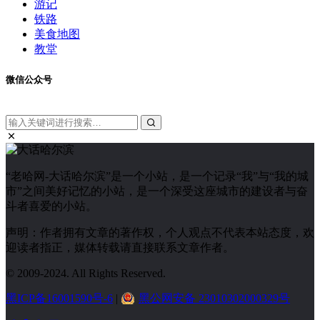
游记
铁路
美食地图
教堂
微信公众号
“老哈网-大话哈尔滨”是一个小站，是一个记录“我”与“我的城
市”之间美好记忆的小站，是一个深受这座城市的建设者与奋
斗者喜爱的小站。
声明：作者拥有文章的著作权，个人观点不代表本站态度，欢
迎读者指正，媒体转载请直接联系文章作者。
© 2009-2024. All Rights Reserved.
黑ICP备16001590号-6
|
黑公网安备 23010302000329号