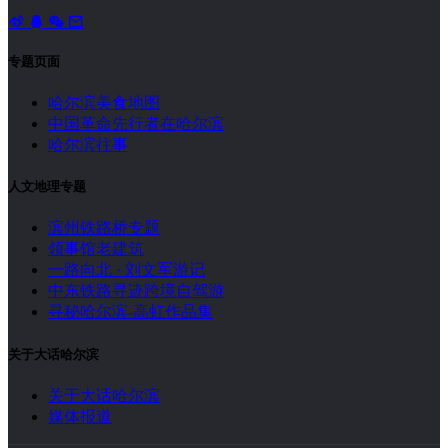
专题页面
哈尔滨美食地图
中国革命先行者在哈尔滨
哈尔滨往事
人文地理专题
滨州铁路桥专题
领事馆老建筑
一路向北 · 刘文军游记
中东铁路寻迹跨境自驾游
寻秘哈尔滨-高虹作品集
关于大话哈尔滨
关于大话哈尔滨
媒体报道