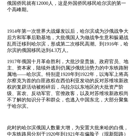
俄国侨民就有12000人，这是外国侨民移民哈尔滨的第一
个高峰期。
1914年第一次世界大战爆发以后，哈尔滨成为沙俄战争大
后方和军事后勤基地，大批俄国人为做战争生意和躲避战
乱而迁移到哈尔滨，形成第二次移民高潮。到1916年，哈
尔滨的俄国移民达到4.3万人。
1917年俄国十月革命胜利，大批沙皇贵族、政府官员、地
主、资本家，陆续外逃到仍属沙俄统治势力的中东铁路附
属地——哈尔滨。特别是1920年到1922年，以海军上将高
尔察克为首的白匪政权在西伯利亚发动的反对苏维埃新政
权的复辟活动被粉碎后，乌拉尔以东地区的大批资产阶
级、富农、反动军官、官僚政客，以及对苏维埃新政权尚
不了解的知识分子和群众，也逃入中国东北，大部分聚集
于哈尔滨。
此时的哈尔滨俄国人数量大增，为安置大批来哈的白俄，
中东铁路局分别于1920年到1921年在偏脸子（现新阳路）