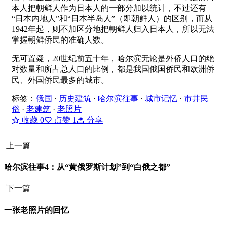
本人把朝鲜人作为日本人的一部分加以统计，不过还有
“日本内地人”和“日本半岛人”（即朝鲜人）的区别，而从
1942年起，则不加区分地把朝鲜人归入日本人，所以无法
掌握朝鲜侨民的准确人数。
无可置疑，20世纪前五十年，哈尔滨无论是外侨人口的绝
对数量和所占总人口的比例，都是我国俄国侨民和欧洲侨
民、外国侨民最多的城市。
标签：
俄国
·
历史建筑
·
哈尔滨往事
·
城市记忆
·
市井民
俗
·
老建筑
·
老照片
收藏
0
点赞
1
分享
上一篇
哈尔滨往事4：从“黄俄罗斯计划”到“白俄之都”
下一篇
一张老照片的回忆