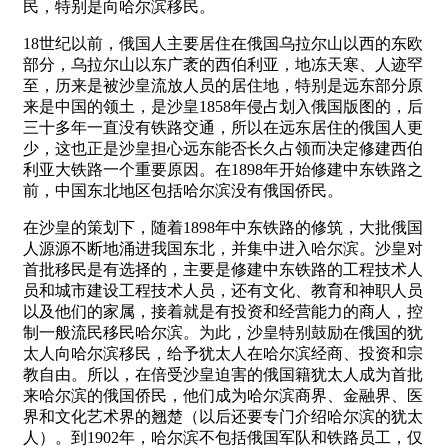
民，特别是向哈尔滨移民。
18世纪以前，俄国人主要居住在俄国乌拉尔山以西的东欧
部分，乌拉尔山以东广袤的西伯利亚，地冻天寒、人迹罕
至，历来是被沙皇流放人员的居住地，特别是远东部分原
来是中国的领土，是沙皇1858年侵占划入俄国版图的，后
三十多年一直没有铁路交通，所以在远东居住的俄国人更
少，这也正是沙皇担心远东能否长久占领而决定修建西伯
利亚大铁路一个重要原因。在1898年开始修建中东铁路之
前，中国东北地区包括哈尔滨没有俄国侨民。
在沙皇的策划下，随着1898年中东铁路的修筑，大批俄国
人源源不断地涌进我国东北，并集中进入哈尔滨。沙皇对
首批移民是有选择的，主要是修建中东铁路的工程技术人
员和城市建设工程技术人员，还有文化、教育和神职人员
以及他们的家属，接着就是有投资和经营能力的商人，控
制一般流民移民哈尔滨。为此，沙皇特别鼓励在俄国的犹
太人向哈尔滨移民，给予犹太人在哈尔滨经商、投资和宗
教自由。所以，在倍受沙皇迫害的俄国籍犹太人成为首批
来哈尔滨的俄国侨民，他们成为哈尔滨商界、金融界、医
界和文化艺术界的翘楚（以后还要专门介绍哈尔滨的犹太
人）。到1902年，哈尔滨不包括俄国军队和铁路员工，仅