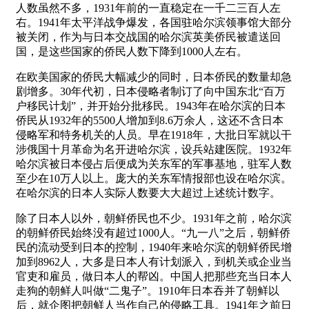
人数虽然不多，1931年前的一直稳定在一千二三百人左
右。1941年太平洋战争爆发，各国驻哈尔滨领事馆大部分
被关闭，作为与日本交战国的哈尔滨英美侨民被遣送回
国，是这些国家的侨民人数下降到1000人左右。
在欧美国家的侨民大幅减少的同时，日本侨民的数量却急
剧增多。30年代初，日本侵略者制订了向中国东北“百万
户移民计划”，并开始分批移民。1943年在哈尔滨的日本
侨民从1932年的5500人增加到8.6万余人，这还不含日本
侵略军和特务机关的人员。早在1918年，大批日军就以干
涉俄国十月革命为名开进哈尔滨，设兵站建医院。1932年
哈尔滨被日本侵占后便成为关东军的军事基地，驻军人数
至少在10万人以上。庞大的关东军情报部也设在哈尔滨。
在哈尔滨的日本人实际人数要大大超过上述统计数字。
除了日本人以外，朝鲜侨民也不少。1931年之前，哈尔滨
的朝鲜侨民始终没有超过1000人。“九一八”之后，朝鲜侨
民的流动受到日本的控制，1940年来哈尔滨的朝鲜侨民增
加到8962人，大多是日本人有计划派入，到机关或企业当
官吏和雇员，做日本人的帮凶。中国人把那些充当日本人
走狗的朝鲜人叫做“二鬼子”。1910年日本吞并了朝鲜以
后，就企图把朝鲜人当作自己的侵略工具。1941年之前日