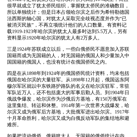
很早就成立了犹太侨民组织，掌握犹太侨民的准确数目，
所以单独统计；但是日本占领哈尔滨之后作为希特勒德国
法西斯的轴心国，对犹太人采取完全歧视态度并作为“已
被消灭民族”，不再立项统计他们的人口数量。有资料记
载1919-1923年哈尔滨的犹太人最多时达到5.5万人，另有
资料显示1920年哈尔滨的犹太人有2万多人。
三是1924年苏联成立以后，一些白俄侨民不愿意加入苏联
国籍而成为无国籍的人，对无国籍的俄国人和少量加入中
国国籍的俄国人，也没有统计在俄国侨民之内。
四是在从1898年到1924年的俄国侨民统计资料，均未包括
俄国在哈尔滨的大量驻军。从1898年12月起，俄国远东阿
穆尔军区就以中东铁路护路队的名义在哈尔滨驻军，常驻
军队近万人，还不包括庞大的军事后勤人员。到1904年日
俄战争爆发，哈尔滨作为沙俄后方基地，有150万俄军在
这里集结、转运和休整。1914年第一次世界大战爆发，哈
尔滨又成为俄军后方基地，大批俄军进出哈尔滨。1917年
十月革命胜利，哈尔滨又成为白俄反动军队的集结地和避
难所。
如果把流动俄侨、俄籍犹太人、无国籍的俄侨统计在内，