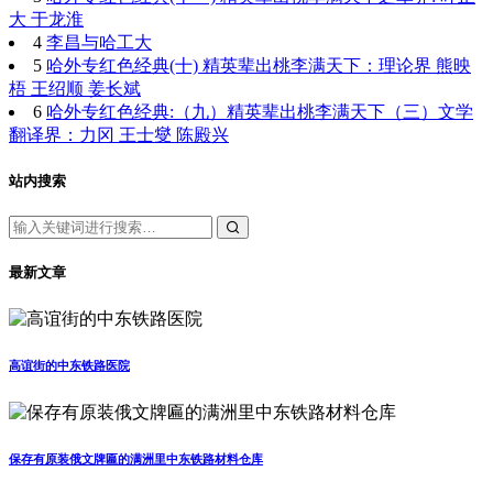
大 于龙淮
4
李昌与哈工大
5
哈外专红色经典(十) 精英辈出桃李满天下：理论界 熊映
梧 王绍顺 姜长斌
6
哈外专红色经典:（九）精英辈出桃李满天下（三）文学
翻译界：力冈 王士燮 陈殿兴
站内搜索
最新文章
高谊街的中东铁路医院
保存有原装俄文牌匾的满洲里中东铁路材料仓库