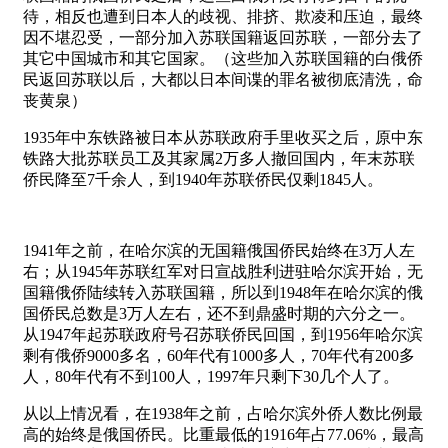
待，相反也遭到日本人的歧视、排挤、欺凌和压迫，最终
因不堪忍受，一部分加入苏联国籍返回苏联，一部分去了
其它中国城市和其它国家。（这些加入苏联国籍的白俄侨
民返回苏联以后，大都以日本间谍的罪名被彻底清洗，命
丧黄泉）
1935年中东铁路被日本从苏联政府手里收买之后，原中东
铁路大批苏联员工及其家属2万多人撤回国内，年末苏联
侨民降至7千余人，到1940年苏联侨民仅剩1845人。
1941年之前，在哈尔滨的无国籍俄国侨民始终在3万人左
右；从1945年苏联红军对日宣战胜利进驻哈尔滨开始，无
国籍俄侨陆续转入苏联国籍，所以到1948年在哈尔滨的俄
国侨民总数是3万人左右，还不到鼎盛时期的六分之一。
从1947年起苏联政府号召苏联侨民回国，到1956年哈尔滨
剩有俄侨9000多名，60年代有1000多人，70年代有200多
人，80年代有不到100人，1997年只剩下30几个人了。
从以上情况看，在1938年之前，占哈尔滨外侨人数比例最
高的始终是俄国侨民。比重最低的1916年占77.06%，最高