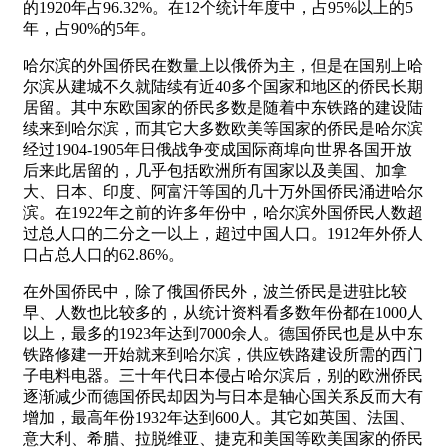
的1920年占96.32%。在12个统计年度中，占95%以上的5
年，占90%的5年。
哈尔滨的外国侨民在数量上以俄侨为主，但是在国别上哈
尔滨从建城不久就陆续有近40多个国家和地区的侨民长期
居留。其中东欧国家的侨民多数是随着中东铁路的建设陆
续来到哈尔滨，而其它大多数欧美等国家的侨民是哈尔滨
经过1904-1905年日俄战争变成国际商埠向世界各国开放
后来此居留的，几乎包括欧洲所有国家以及美国、加拿
大、日本、印度、阿富汗等国的几十万外国侨民涌进哈尔
滨。在1922年之前的许多年份中，哈尔滨外国侨民人数超
过总人口的二分之一以上，超过中国人口。1912年外侨人
口占总人口的62.86%。
在外国侨民中，除了俄国侨民外，波兰侨民是进驻比较
早、人数也比较多的，从统计资料看多数年份都在1000人
以上，最多的1923年达到7000余人。德国侨民也是从中东
铁路修建一开始就来到哈尔滨，供应铁路建设所需的西门
子电料电器。三十年代日本侵占哈尔滨后，别的欧洲侨民
逐渐减少而德国侨民却因为与日本是轴心国关系反而大有
增加，最高年份1932年达到600人。其它如英国、法国、
意大利、希腊、拉脱维亚、捷克和美国等欧美国家的侨民