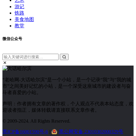
艺术
游记
铁路
美食地图
教堂
微信公众号
“老哈网-大话哈尔滨”是一个小站，是一个记录“我”与“我的城
市”之间美好记忆的小站，是一个深受这座城市的建设者与奋
斗者喜爱的小站。
声明：作者拥有文章的著作权，个人观点不代表本站态度，欢
迎读者指正，媒体转载请直接联系文章作者。
© 2009-2024. All Rights Reserved.
黑ICP备16001590号-6
|
黑公网安备 23010302000329号