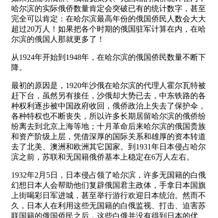
哈尔滨的实际俄侨数量肯定会突破已有的统计数字，甚至
完全可以肯定：在哈尔滨最高年份的俄国侨民人数会大大
超过20万人！如果把各个时期的俄国驻军计算在内，在哈
尔滨的俄国人那就更多了！
从1924年开始到1948年，在哈尔滨的俄国侨民数量不断下
降。
最初的原因是，1920年沙俄在哈尔滨的代理人霍尔瓦特被
赶下台，虽然另有接任，沙俄却大势已去，中东铁路的各
种权利逐步被中国政府收回，俄侨政治上失去了保护伞，
各种特权也不断丧失，所以许多长期居留哈尔滨的俄侨纷
纷离去到北京上海等地；十月革命后来哈尔滨的俄国贵族
和资产阶级上层，凭借深厚的国际关系和雄厚的资本转道
去了北美、澳洲和欧洲其它国家。到1931年日本侵占哈尔
滨之前，苏联和无国籍俄侨基本上稳定在6万人左右。
1932年2月5日，日本侵占领了哈尔滨，许多无国籍的白俄
幻想日本人会帮助他们复辟俄国君主政体，手拿日本国旗
上街喝彩日军进城，甚至举行游行欢迎日本统治。然而不
久，日本人在利用这些无国籍的白俄监视、打击、迫害苏
联国籍的俄国侨民之后，这些白俄并没有得到日本的优