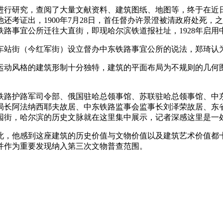
进行研究，查阅了大量文献资料、建筑图纸、地图等，终于在近
他还考证出，1900年7月28日，首任督办许景澄被清政府处死，
路事宜公所迁往大直街，即现哈尔滨铁道报社址，1928年启用
岗车站街（今红军街）设立督办中东铁路事宜公所的说法，郑琦认
运动风格的建筑形制十分独特，建筑的平面布局为不规则的几何
铁路护路军司令部、俄国驻哈总领事馆、苏联驻哈总领事馆、中
局长阿法纳西耶夫故居、中东铁路监事会监事长刘泽荣故居、东
园街，哈尔滨的历史文脉就在这里集中展示，记者深感这里是一
此，他感到这座建筑的历史价值与文物价值以及建筑艺术价值都
并作为重要发现纳入第三次文物普查范围。