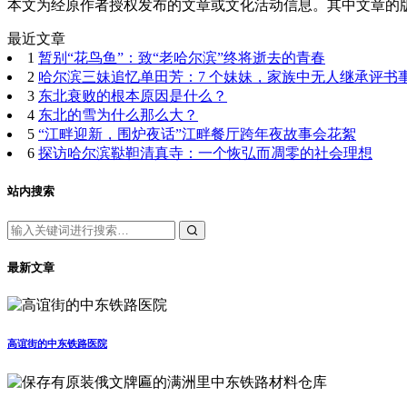
本文为经原作者授权发布的文章或文化活动信息。其中文章的
最近文章
1
暂别“花鸟鱼”：致“老哈尔滨”终将逝去的青春
2
哈尔滨三妹追忆单田芳：7 个妹妹，家族中无人继承评书
3
东北衰败的根本原因是什么？
4
东北的雪为什么那么大？
5
“江畔迎新，围炉夜话”江畔餐厅跨年夜故事会花絮
6
探访哈尔滨鞑靼清真寺：一个恢弘而凋零的社会理想
站内搜索
最新文章
高谊街的中东铁路医院