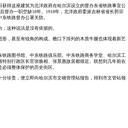
日获得这座建筑为北洋政府在哈尔滨设立的督办东省铁路事宜公
之后督办一职空缺18年。1918年，北洋政府委派吉林省省长郭宗
中东铁路督办公署关防。
为，这种说法是没有依据的。
图形，甚至有锐角的构成。檐口下排列的木质牛腿也体现着新艺
东铁路图书馆、中东铁路俱乐部。中东铁路商务学堂、哈尔滨工
省特别行政区长官张焕相、张景惠故居都很近。联想到几年前在
处必须整体保护的历史街区。
十分珍贵，便立即向哈尔滨市文物管理站报告，得到市文管站领