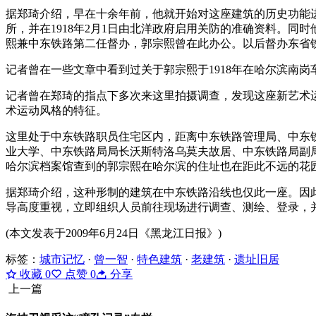
据郑琦介绍，早在十余年前，他就开始对这座建筑的历史功能
所，并在1918年2月1日由北洋政府启用关防的准确资料。同时
熙兼中东铁路第二任督办，郭宗熙曾在此办公。以后督办东省铁
记者曾在一些文章中看到过关于郭宗熙于1918年在哈尔滨南
记者曾在郑琦的指点下多次来这里拍摄调查，发现这座新艺术
术运动风格的特征。
这里处于中东铁路职员住宅区内，距离中东铁路管理局、中东
业大学、中东铁路局局长沃斯特洛乌莫夫故居、中东铁路局副
哈尔滨档案馆查到的郭宗熙在哈尔滨的住址也在距此不远的花
据郑琦介绍，这种形制的建筑在中东铁路沿线也仅此一座。因
导高度重视，立即组织人员前往现场进行调查、测绘、登录，
(本文发表于2009年6月24日《黑龙江日报》)
标签：
城市记忆
·
曾一智
·
特色建筑
·
老建筑
·
遗址旧居
收藏
0
点赞
0
分享
上一篇