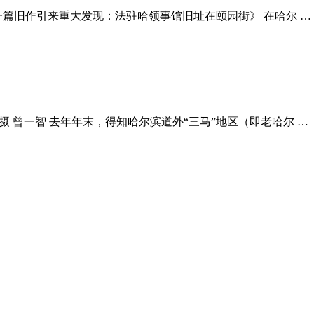
为《一篇旧作引来重大发现：法驻哈领事馆旧址在颐园街》 在哈尔 …
摄 曾一智 去年年末，得知哈尔滨道外“三马”地区（即老哈尔 …