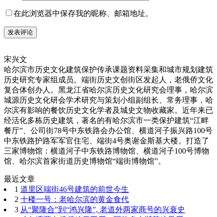
在此浏览器中保存我的昵称、邮箱地址。
宋兴文
哈尔滨市历史文化建筑保护传承课题资料采集和城市规划建筑
历史研究专家组成员。端街历史文创街区发起人，老俄侨文化
复合体创办人。黑龙江省哈尔滨历史文化研究会理事，哈尔滨
城源历史文化研会学术研究与策划小组副组长、常务理事，哈
尔滨有影响的餐饮历史文化学者及城史文物收藏家。近年来已
经活化多栋历史建筑，著名的有哈尔滨市一类保护建筑“江畔
餐厅”、公司街78号中东铁路会办公馆、横道河子振兴路100号
中东铁路护路军军官住宅、端街4号奥谢金斯基大楼。打造了
三家博物馆：横道河子中东铁路博物馆、横道河子100号博物
馆、哈尔滨首家街道历史博物馆“端街博物馆”。
最近文章
1
道里区端街46号建筑的前世今生
2
十楼一号：老哈尔滨的黄金食代
3
从“聚隆合”到“鸿兴隆”, 老道外两家商号的兴衰史