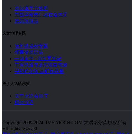
哈尔滨美食地图
中国革命先行者在哈尔滨
哈尔滨往事
人文地理专题
滨州铁路桥专题
领事馆老建筑
一路向北 · 刘文军游记
中东铁路寻迹跨境自驾游
寻秘哈尔滨-高虹作品集
关于大话哈尔滨
关于大话哈尔滨
媒体报道
Copyright 2009-2024. IMHARBIN.COM 大话哈尔滨版权所有
All rights reserved.