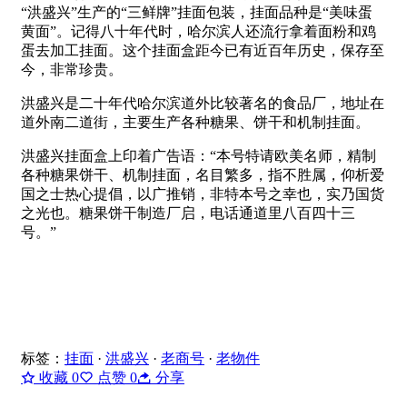
“洪盛兴”生产的“三鲜牌”挂面包装，挂面品种是“美味蛋
黄面”。记得八十年代时，哈尔滨人还流行拿着面粉和鸡
蛋去加工挂面。这个挂面盒距今已有近百年历史，保存至
今，非常珍贵。
洪盛兴是二十年代哈尔滨道外比较著名的食品厂，地址在
道外南二道街，主要生产各种糖果、饼干和机制挂面。
洪盛兴挂面盒上印着广告语：“本号特请欧美名师，精制
各种糖果饼干、机制挂面，名目繁多，指不胜属，仰析爱
国之士热心提倡，以广推销，非特本号之幸也，实乃国货
之光也。糖果饼干制造厂启，电话通道里八百四十三
号。”
标签：
挂面
·
洪盛兴
·
老商号
·
老物件
收藏
0
点赞
0
分享