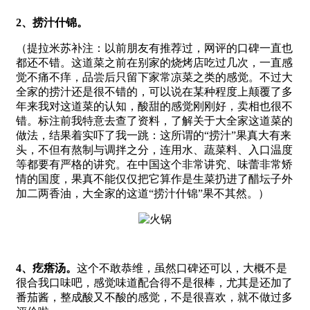
2、
捞汁什锦。
（提拉米苏补注：以前朋友有推荐过，网评的口碑一直也
都还不错。这道菜之前在别家的烧烤店吃过几次，一直感
觉不痛不痒，品尝后只留下家常凉菜之类的感觉。不过大
全家的捞汁还是很不错的，可以说在某种程度上颠覆了多
年来我对这道菜的认知，酸甜的感觉刚刚好，卖相也很不
错。标注前我特意去查了资料，了解关于大全家这道菜的
做法，结果着实吓了我一跳：这所谓的“捞汁”果真大有来
头，不但有熬制与调拌之分，连用水、蔬菜料、入口温度
等都要有严格的讲究。在中国这个非常讲究、味蕾非常矫
情的国度，果真不能仅仅把它算作是生菜扔进了醋坛子外
加二两香油，大全家的这道“捞汁什锦”果不其然。）
4
、疙瘩汤。
这个不敢恭维，虽然口碑还可以，大概不是
很合我口味吧，感觉味道配合得不是很棒，尤其是还加了
番茄酱，整成酸又不酸的感觉，不是很喜欢，就不做过多