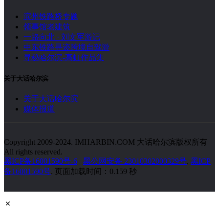
滨州铁路桥专题
领事馆老建筑
一路向北 · 刘文军游记
中东铁路寻迹跨境自驾游
寻秘哈尔滨-高虹作品集
关于大话哈尔滨
关于大话哈尔滨
媒体报道
Copyright 2009-2024. IMHARBIN.COM 大话哈尔滨版权所有
All rights reserved.
黑ICP备16001590号-6
黑公网安备 23010302000329号
.
黑ICP
备16001590号
. 页面加载时间：0.159 秒