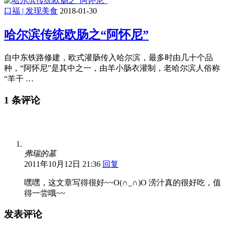
口福 | 发现美食
2018-01-30
哈尔滨传统欧肠之“阿怀尼”
自中东铁路修建，欧式灌肠传入哈尔滨，最多时由几十个品
种，“阿怀尼”是其中之一，由羊小肠衣灌制，老哈尔滨人俗称
“羊干 …
1 条评论
弗瑞的墓
2011年10月12日 21:36
回复
嘿嘿，这文章写得很好~~O(∩_∩)O 涝汁真的很好吃，值
得一尝哦~~
发表评论