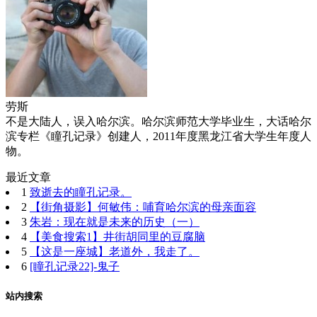
劳斯
不是大陆人，误入哈尔滨。哈尔滨师范大学毕业生，大话哈尔
滨专栏《瞳孔记录》创建人，2011年度黑龙江省大学生年度人
物。
最近文章
1
致逝去的瞳孔记录。
2
【街角摄影】何敏伟：哺育哈尔滨的母亲面容
3
朱岩：现在就是未来的历史（一）
4
【美食搜索1】井街胡同里的豆腐脑
5
【这是一座城】老道外，我走了。
6
[瞳孔记录22]-鬼子
站内搜索