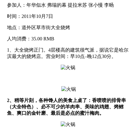
参加人：年华似水 弗瑞的幕 提拉米苏 张小慢 李旸
时间：2011年10月7日
地点：道外区草市街大全烧烤
人均消费：35.00 RMB
1、大全烧烤正门。4层楼高的建筑很气派，据说它是哈尔
滨最大的烧烤店。营业时间：早10点–晚12点30分。
2、
稍等片刻，各种馋人的美食上桌了：香喷喷的排骨串
（大全特色）、必不可少的羊肉串、美味的鸡翅、烤鳕
鱼、爽口的金针磨、最后是必点的蜜汁梅肉。