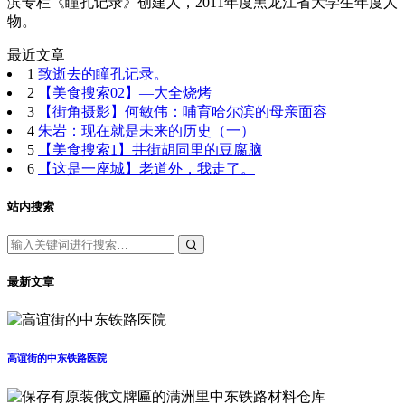
滨专栏《瞳孔记录》创建人，2011年度黑龙江省大学生年度人
物。
最近文章
1
致逝去的瞳孔记录。
2
【美食搜索02】—大全烧烤
3
【街角摄影】何敏伟：哺育哈尔滨的母亲面容
4
朱岩：现在就是未来的历史（一）
5
【美食搜索1】井街胡同里的豆腐脑
6
【这是一座城】老道外，我走了。
站内搜索
最新文章
高谊街的中东铁路医院