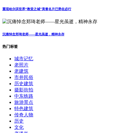
重现哈尔滨世界“教堂之城”美誉名片已势在必行
沉痛悼念郑琦老师——星光虽逝，精神永存
热门标签
城市记忆
老照片
老建筑
市井民俗
历史建筑
摄影街拍
中东铁路
旅游景点
特色建筑
传奇人物
历史
文化