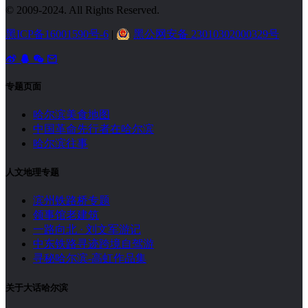
© 2009-2024. All Rights Reserved.
黑ICP备16001590号-6
|
黑公网安备 23010302000329号
专题页面
哈尔滨美食地图
中国革命先行者在哈尔滨
哈尔滨往事
人文地理专题
滨州铁路桥专题
领事馆老建筑
一路向北 · 刘文军游记
中东铁路寻迹跨境自驾游
寻秘哈尔滨-高虹作品集
关于大话哈尔滨