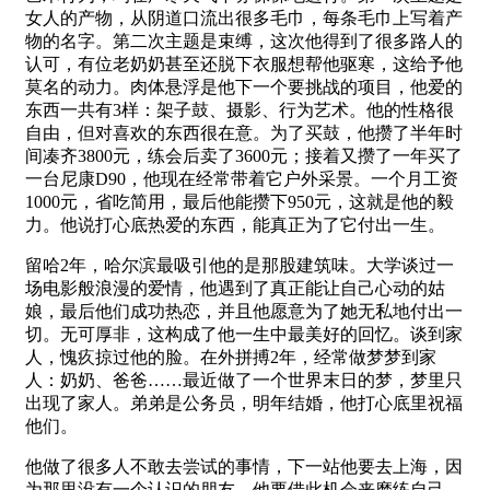
女人的产物，从阴道口流出很多毛巾，每条毛巾上写着产
物的名字。第二次主题是束缚，这次他得到了很多路人的
认可，有位老奶奶甚至还脱下衣服想帮他驱寒，这给予他
莫名的动力。肉体悬浮是他下一个要挑战的项目，他爱的
东西一共有3样：架子鼓、摄影、行为艺术。他的性格很
自由，但对喜欢的东西很在意。为了买鼓，他攒了半年时
间凑齐3800元，练会后卖了3600元；接着又攒了一年买了
一台尼康D90，他现在经常带着它户外采景。一个月工资
1000元，省吃简用，最后他能攒下950元，这就是他的毅
力。他说打心底热爱的东西，能真正为了它付出一生。
留哈2年，哈尔滨最吸引他的是那股建筑味。大学谈过一
场电影般浪漫的爱情，他遇到了真正能让自己心动的姑
娘，最后他们成功热恋，并且他愿意为了她无私地付出一
切。无可厚非，这构成了他一生中最美好的回忆。谈到家
人，愧疚掠过他的脸。在外拼搏2年，经常做梦梦到家
人：奶奶、爸爸……最近做了一个世界末日的梦，梦里只
出现了家人。弟弟是公务员，明年结婚，他打心底里祝福
他们。
他做了很多人不敢去尝试的事情，下一站他要去上海，因
为那里没有一个认识的朋友，他要借此机会来磨练自己。