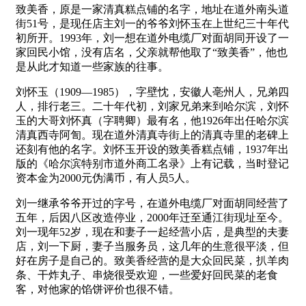
致美香，原是一家清真糕点铺的名字，地址在道外南头道
街51号，是现任店主刘一的爷爷刘怀玉在上世纪三十年代
初所开。1993年，刘一想在道外电缆厂对面胡同开设了一
家回民小馆，没有店名，父亲就帮他取了“致美香”，他也
是从此才知道一些家族的往事。
刘怀玉（1909—1985），字壁忱，安徽人亳州人，兄弟四
人，排行老三。二十年代初，刘家兄弟来到哈尔滨，刘怀
玉的大哥刘怀真（字聘卿）最有名，他1926年出任哈尔滨
清真西寺阿訇。现在道外清真寺街上的清真寺里的老碑上
还刻有他的名字。刘怀玉开设的致美香糕点铺，1937年出
版的《哈尔滨特别市道外商工名录》上有记载，当时登记
资本金为2000元伪满币，有人员5人。
刘一继承爷爷开过的字号，在道外电缆厂对面胡同经营了
五年，后因八区改造停业，2000年迁至通江街现址至今。
刘一现年52岁，现在和妻子一起经营小店，是典型的夫妻
店，刘一下厨，妻子当服务员，这几年的生意很平淡，但
好在房子是自己的。致美香经营的是大众回民菜，扒羊肉
条、干炸丸子、串烧很受欢迎，一些爱好回民菜的老食
客，对他家的馅饼评价也很不错。