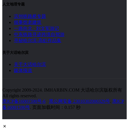
人文地理专题
滨州铁路桥专题
领事馆老建筑
一路向北 · 刘文军游记
中东铁路寻迹跨境自驾游
寻秘哈尔滨-高虹作品集
关于大话哈尔滨
关于大话哈尔滨
媒体报道
Copyright 2009-2024. IMHARBIN.COM 大话哈尔滨版权所有
All rights reserved.
黑ICP备16001590号-6
黑公网安备 23010302000329号
.
黑ICP
备16001590号
. 页面加载时间：0.157 秒