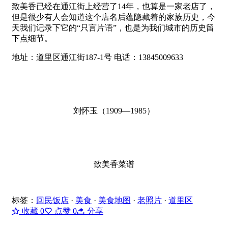
致美香已经在通江街上经营了14年，也算是一家老店了，
但是很少有人会知道这个店名后蕴隐藏着的家族历史，今
天我们记录下它的“只言片语”，也是为我们城市的历史留
下点细节。
地址：道里区通江街187-1号 电话：13845009633
刘怀玉（1909—1985）
致美香菜谱
标签：
回民饭店
·
美食
·
美食地图
·
老照片
·
道里区
收藏
0
点赞
0
分享