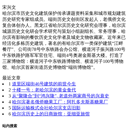
宋兴文
哈尔滨市历史文化建筑保护传承课题资料采集和城市规划建筑
历史研究专家组成员。端街历史文创街区发起人，老俄侨文化
复合体创办人。黑龙江省哈尔滨历史文化研究会理事，哈尔滨
城源历史文化研会学术研究与策划小组副组长、常务理事，哈
尔滨有影响的餐饮历史文化学者及城史文物收藏家。近年来已
经活化多栋历史建筑，著名的有哈尔滨市一类保护建筑“江畔
餐厅”、公司街78号中东铁路会办公馆、横道河子振兴路100号
中东铁路护路军军官住宅、端街4号奥谢金斯基大楼。打造了
三家博物馆：横道河子中东铁路博物馆、横道河子100号博物
馆、哈尔滨首家街道历史博物馆“端街博物馆”。
最近文章
1
道里区端街46号建筑的前世今生
2
十楼一号：老哈尔滨的黄金食代
3
从“聚隆合”到“鸿兴隆”, 老道外两家商号的兴衰史
4
哈尔滨著名俄侨糖果工厂：阿扎多夫斯基糖果厂
5
国际运输株式会社哈尔滨支店旧影
6
哈尔滨历史上的日商旅馆：亚细亚旅馆
站内搜索