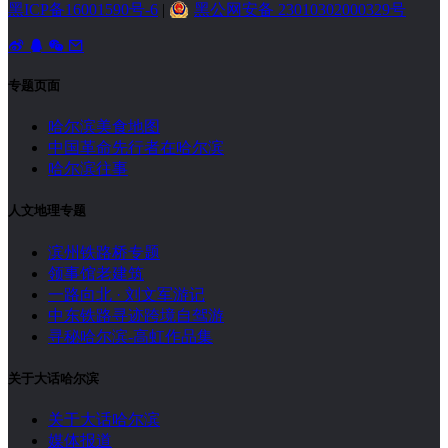
黑ICP备16001590号-6
|
黑公网安备 23010302000329号
专题页面
哈尔滨美食地图
中国革命先行者在哈尔滨
哈尔滨往事
人文地理专题
滨州铁路桥专题
领事馆老建筑
一路向北 · 刘文军游记
中东铁路寻迹跨境自驾游
寻秘哈尔滨-高虹作品集
关于大话哈尔滨
关于大话哈尔滨
媒体报道