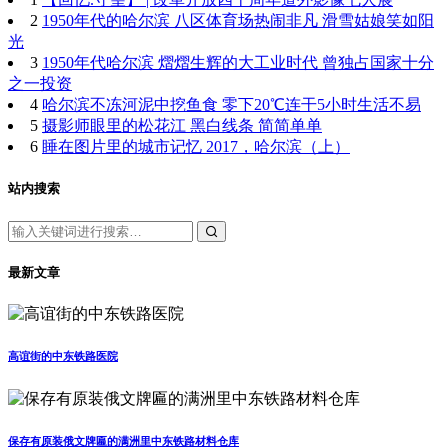
2
1950年代的哈尔滨 八区体育场热闹非凡 滑雪姑娘笑如阳
光
3
1950年代哈尔滨 熠熠生辉的大工业时代 曾独占国家十分
之一投资
4
哈尔滨不冻河泥中挖鱼食 零下20℃连干5小时生活不易
5
摄影师眼里的松花江 黑白线条 简简单单
6
睡在图片里的城市记忆 2017，哈尔滨（上）
站内搜索
最新文章
高谊街的中东铁路医院
保存有原装俄文牌匾的满洲里中东铁路材料仓库