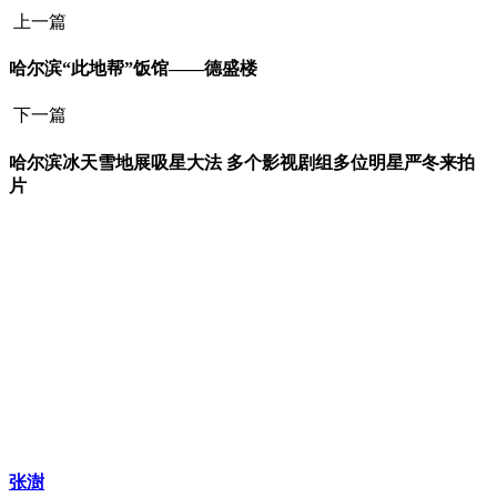
上一篇
哈尔滨“此地帮”饭馆——德盛楼
下一篇
哈尔滨冰天雪地展吸星大法 多个影视剧组多位明星严冬来拍
片
张澍