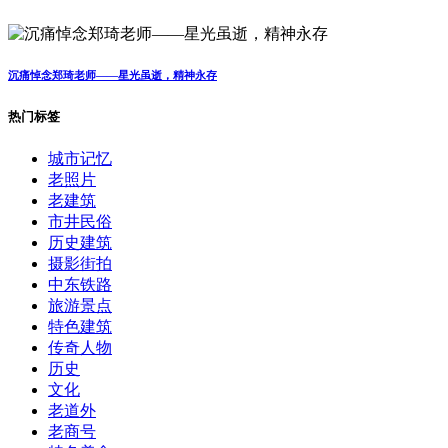
沉痛悼念郑琦老师——星光虽逝，精神永存
热门标签
城市记忆
老照片
老建筑
市井民俗
历史建筑
摄影街拍
中东铁路
旅游景点
特色建筑
传奇人物
历史
文化
老道外
老商号