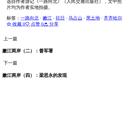
选自作者游记《一路向北》（人民交通出版社），文中照
片均为作者实地拍摄。
标签：
一路向北
·
嫩江
·
抗日
·
马占山
·
黑土地
·
齐齐哈尔
收藏
0
点赞
0
分享
上一篇
嫩江两岸（二）：督军署
下一篇
嫩江两岸（四）：梁思永的发现