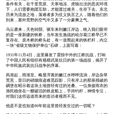
条件有关，在千里荒原、天寒地冻、虎狼出没的恶劣环境
下，人们需要抱团互助，才能渡过难关，生存下去。东北
历来为流放之地，落难者多为仗义执言之人，随着他们的
到来，塞外荒野的空气中又多了一分豪爽之气。
乌云袭来，天色转阴。驱车来到嫩江岸边，映入我们眼帘
的是一座新建的铁桥，当年发生激战的哈尔葛江桥早已不
复存在。原木桥的桥头处，有一道围起来的铁栏杆，内立
一块“省级文物保护单位”石碑，上面写着：
1931年11月4日，这里爆发了震惊中外的江桥抗战，打响
了中国人民有组织有规模武装抗日的第一场战役，揭开了
中华民族武装抗日战争的序幕。
风渐起，雨渐至。略显浑黄的嫩江水哗哗流淌，岸边杂草
荒芜，昔日的硝烟痕迹难觅踪影，只有岸上的那座残破的
碉堡在昭示着这块土地曾经有过的沧桑。一位身披雨衣的
渔民稳坐在一艘破旧的铁皮船上，手持钓杆，神情专注，
对我们这些远道而来的造访者视而不见。
他是不是也知道80年前这里曾经发生过的一切呢？