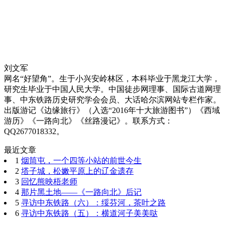
刘文军
网名“好望角”。生于小兴安岭林区，本科毕业于黑龙江大学，
研究生毕业于中国人民大学。中国徒步网理事、国际古道网理
事、中东铁路历史研究学会会员、大话哈尔滨网站专栏作家。
出版游记《边缘旅行》（入选“2016年十大旅游图书”）《西域
游历》《一路向北》《丝路漫记》。联系方式：
QQ2677018332。
最近文章
1
烟筒屯，一个四等小站的前世今生
2
塔子城，松嫩平原上的辽金遗存
3
回忆熊映梧老师
4
那片黑土地——《一路向北》后记
5
寻访中东铁路（六）：绥芬河，茶叶之路
6
寻访中东铁路（五）：横道河子美美哒