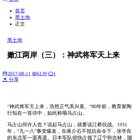
首页
黑土地
正文
黑土地
嫩江两岸（三）：神武将军天上来
2017-08-11
6139
1
分享
“神武将军天上来，浩然正气系兴衰。”80年前，教育家陶
行知在一首诗中，如此称颂马占山。
马占山何许人也？说起马占山，就要说江桥抗战。1931
年，“九一八”事变爆发，在蒋介石不抵抗命令下，张学良
的东北军一退再退。日本军队很快占领了辽宁和吉林，随