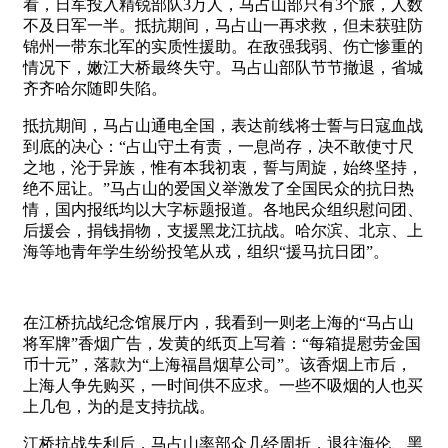
看，日军投入精锐部队3万人，马占山部只有3个旅，人数
不及日军一半。抵抗期间，马占山一再求救，但未获驻防
锦州一带东北军的实质性援助。在敌强我弱、伤亡惨重的
情况下，嫩江大桥最终失守。马占山部队节节撤退，省城
齐齐哈尔随即失陷。
抵抗期间，马占山通电全国，表达前线将士誓与日寇血战
到底的决心：“占山守土有责，一息尚存，决不敢使寸尺
之地，沦于异族，惟有本我初衷，誓与周旋，始终坚持，
绝不屈让。”马占山的爱国义举激发了全国民众的抗日热
情，国内报纸均以大字标题报道。各地民众组织慰问团、
后援会，捐钱捐物，支援黑龙江抗战。哈尔滨、北京、上
海等地青年学生纷纷投笔从戎，组织“援马抗日团”。
在江桥抗战纪念馆展厅内，我看到一则老上海的“马占山
将军牌”香烟广告，发黄的纸页上写着：“每箱提慰劳金国
币十元”，落款为“上海福昌烟草公司”。该香烟上市后，
上海人争先购买，一时间供不应求。一些不吸烟的人也买
上几包，为的是支持抗战。
江桥抗战失利后，马占山率部众几经周折，退往海伦、黑