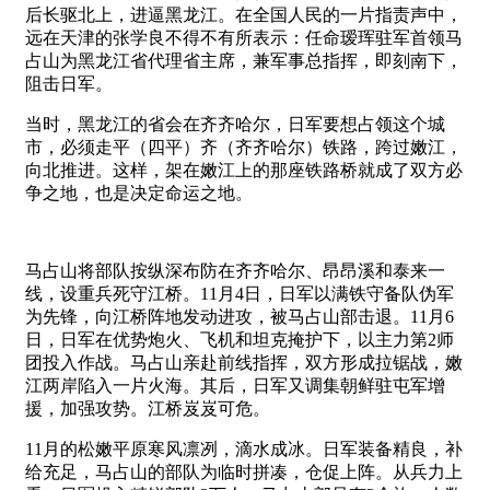
后长驱北上，进逼黑龙江。在全国人民的一片指责声中，
远在天津的张学良不得不有所表示：任命瑷珲驻军首领马
占山为黑龙江省代理省主席，兼军事总指挥，即刻南下，
阻击日军。
当时，黑龙江的省会在齐齐哈尔，日军要想占领这个城
市，必须走平（四平）齐（齐齐哈尔）铁路，跨过嫩江，
向北推进。这样，架在嫩江上的那座铁路桥就成了双方必
争之地，也是决定命运之地。
马占山将部队按纵深布防在齐齐哈尔、昂昂溪和泰来一
线，设重兵死守江桥。11月4日，日军以满铁守备队伪军
为先锋，向江桥阵地发动进攻，被马占山部击退。11月6
日，日军在优势炮火、飞机和坦克掩护下，以主力第2师
团投入作战。马占山亲赴前线指挥，双方形成拉锯战，嫩
江两岸陷入一片火海。其后，日军又调集朝鲜驻屯军增
援，加强攻势。江桥岌岌可危。
11月的松嫩平原寒风凛冽，滴水成冰。日军装备精良，补
给充足，马占山的部队为临时拼凑，仓促上阵。从兵力上