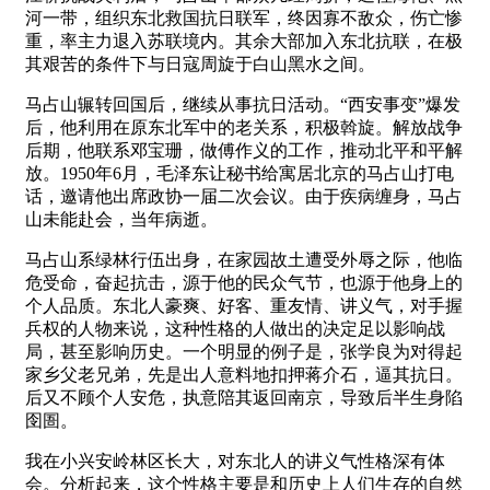
河一带，组织东北救国抗日联军，终因寡不敌众，伤亡惨
重，率主力退入苏联境内。其余大部加入东北抗联，在极
其艰苦的条件下与日寇周旋于白山黑水之间。
马占山辗转回国后，继续从事抗日活动。“西安事变”爆发
后，他利用在原东北军中的老关系，积极斡旋。解放战争
后期，他联系邓宝珊，做傅作义的工作，推动北平和平解
放。1950年6月，毛泽东让秘书给寓居北京的马占山打电
话，邀请他出席政协一届二次会议。由于疾病缠身，马占
山未能赴会，当年病逝。
马占山系绿林行伍出身，在家园故土遭受外辱之际，他临
危受命，奋起抗击，源于他的民众气节，也源于他身上的
个人品质。东北人豪爽、好客、重友情、讲义气，对手握
兵权的人物来说，这种性格的人做出的决定足以影响战
局，甚至影响历史。一个明显的例子是，张学良为对得起
家乡父老兄弟，先是出人意料地扣押蒋介石，逼其抗日。
后又不顾个人安危，执意陪其返回南京，导致后半生身陷
囹圄。
我在小兴安岭林区长大，对东北人的讲义气性格深有体
会。分析起来，这个性格主要是和历史上人们生存的自然