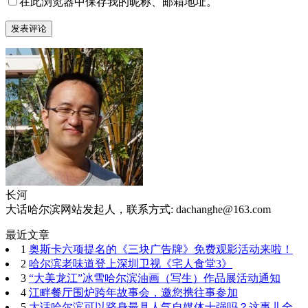
在此浏览器中保存我的昵称、邮箱地址。
长河
大话哈尔滨网站发起人，联系方式: dachanghe@163.com
最近文章
1
奥斯卡六项提名的《三块广告牌》免费观影活动来啦！
2
哈尔滨老味道登上深圳卫视《宅人食堂3》
3
“大美龙江”冰雪哈尔滨油画（写生）作品展活动通知
4
江畔餐厅围炉跨年故事会，邀您携往事参加
5
大话哈尔滨可以跻身最具人气自媒体十强吗？这事儿全