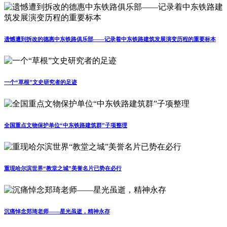
遗憾遭到拆改的德惠中东铁路俱乐部——记录着中东铁路建筑发展演变历程的重要标本
一个“草根”文史研究者的足迹
全国重点文物保护单位“中东铁路建筑群”子项整理
重现哈尔滨世界“教堂之城”美誉名片已势在必行
沉痛悼念郑琦老师——星光虽逝，精神永存