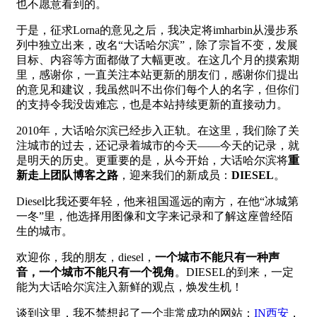
也不愿意看到的。
于是，征求Lorna的意见之后，我决定将imharbin从漫步系
列中独立出来，改名“大话哈尔滨”，除了宗旨不变，发展
目标、内容等方面都做了大幅更改。在这几个月的摸索期
里，感谢你，一直关注本站更新的朋友们，感谢你们提出
的意见和建议，我虽然叫不出你们每个人的名字，但你们
的支持令我没齿难忘，也是本站持续更新的直接动力。
2010年，大话哈尔滨已经步入正轨。在这里，我们除了关
注城市的过去，还记录着城市的今天——今天的记录，就
是明天的历史。更重要的是，从今开始，大话哈尔滨将
重
新走上团队博客之路
，迎来我们的新成员：
DIESEL
。
Diesel比我还要年轻，他来祖国遥远的南方，在他“冰城第
一冬”里，他选择用图像和文字来记录和了解这座曾经陌
生的城市。
欢迎你，我的朋友，diesel，
一个城市不能只有一种声
音，一个城市不能只有一个视角
。DIESEL的到来，一定
能为大话哈尔滨注入新鲜的观点，焕发生机！
谈到这里，我不禁想起了一个非常成功的网站：
IN西安
，