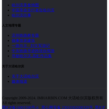
哈尔滨美食地图
中国革命先行者在哈尔滨
哈尔滨往事
人文地理专题
滨州铁路桥专题
领事馆老建筑
一路向北 · 刘文军游记
中东铁路寻迹跨境自驾游
寻秘哈尔滨-高虹作品集
关于大话哈尔滨
关于大话哈尔滨
媒体报道
Copyright 2009-2024. IMHARBIN.COM 大话哈尔滨版权所有
All rights reserved.
黑ICP备16001590号-6
黑公网安备 23010302000329号
.
黑ICP